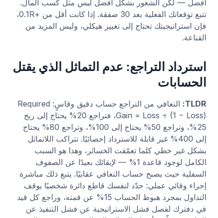
أفضل — لكن الشعور بشكل أفضل ليس مثل كسب المال.
تتبع توقعاتك الفعلية بعد 30 صفقة. إذا كانت أقل من +0.1R،
فإن استراتيجيتك تحتاج إلى تغيير هيكلي، وليس المزيد من
القناعة.
استرداد التراجع: عدم التماثل الذي يقتل
الحسابات
TLDR:
التعافي من التراجع حساب دقيق وقاسٍ: Required
Gain = Loss ÷ (1 − Loss)، فتراجع 20% يحتاج إلى ربح
25%، وتراجع 50% يحتاج إلى 100%، وتراجع 80% يحتاج
إلى 400% غير قابلة للاسترداد إحصائيًا. تتراكب اللاتماثل
بشكل غير خطي كلما تعمّقت الخسائر، وهذا هو السبب
الكامل لوجود قاعدة 1% — لإبقائك بعيدًا عن الصفوف
السفلية حيث يصبح حساب التعافي عقابيًا. يتبع ذلك مباشرة
إجراء وقائي عملي: حدّد لنفسك قاطع دائرة شخصيًا يوقف
التداول بمجرد هبوط الحساب 15% عن قمته، وراجع كل قيد
في دفترك لفصل فشل الاستراتيجية عن فشل التنفيذ عن