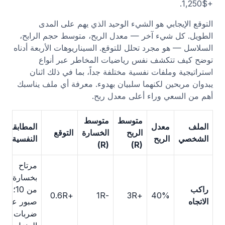
+$1,250.
التوقع الإيجابي هو الشيء الوحيد الذي يهم على المدى
الطويل. كل شيء آخر — معدل الربح، متوسط حجم الرابح،
السلاسل — هو مجرد تحلل للتوقع. السيناريوهات الأربعة أدناه
توضح كيف تتكشف نفس رياضيات المخاطر عبر أنواع
استراتيجية وملفات نفسية مختلفة جداً، بما في ذلك اثنان
يبدوان مربحين لكنهما سلبيان بهدوء. معرفة أي ملف يناسبك
أهم من السعي وراء أعلى معدل ربح.
متوسط
متوسط
الملف
معدل
المطابقة
الربح
الخسارة
التوقع
الشخصي
الربح
النفسية
(R)
(R)
مرتاح
بخسارة 6
راكب
من 10؛
+0.6R
-1R
+3R
40%
الاتجاه
صبور على
ضربات