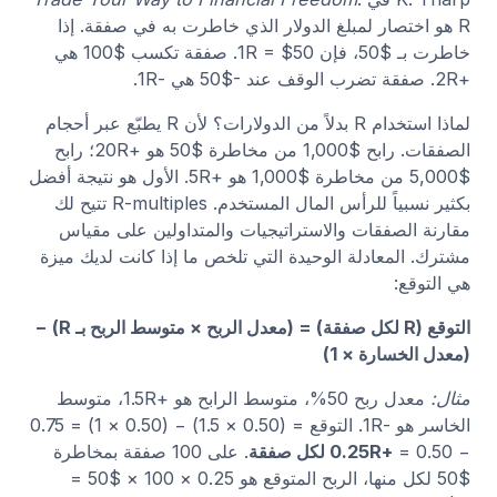
R هو اختصار لمبلغ الدولار الذي خاطرت به في صفقة. إذا
خاطرت بـ $50، فإن 1R = $50. صفقة تكسب $100 هي
+2R. صفقة تضرب الوقف عند -$50 هي -1R.
لماذا استخدام R بدلاً من الدولارات؟ لأن R يطبّع عبر أحجام
الصفقات. رابح $1,000 من مخاطرة $50 هو +20R؛ رابح
$5,000 من مخاطرة $1,000 هو +5R. الأول هو نتيجة أفضل
بكثير نسبياً للرأس المال المستخدم. R-multiples تتيح لك
مقارنة الصفقات والاستراتيجيات والمتداولين على مقياس
مشترك. المعادلة الوحيدة التي تلخص ما إذا كانت لديك ميزة
هي التوقع:
التوقع (R لكل صفقة) = (معدل الربح × متوسط الربح بـ R) −
(معدل الخسارة × 1)
مثال:
معدل ربح 50%، متوسط الرابح هو +1.5R، متوسط
الخاسر هو -1R. التوقع = (0.50 × 1.5) − (0.50 × 1) = 0.75
− 0.50 =
+0.25R لكل صفقة
. على 100 صفقة بمخاطرة
$50 لكل منها، الربح المتوقع هو 0.25 × 100 × $50 =