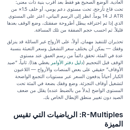
العادية. الوضع الصحيح هو فقط بعد أقرب بنية ذات معنى:
تحت قاع تأرجح، تحت مستوى دعم يومي، أو خلف 1.5× من
ATR لـ 14 يوماً. انظر إلى الرسم البياني، اعثر على المستوى
الذي إذا تم اختراقه يبطل أطروحة صفقتك، وضع الوقف بعدها
قليلاً. ثم احسب حجم الصفقة من تلك المسافة.
تحذيران للتنفيذ مهمان. أولاً، على الأزواج غير السائلة قد ينزلق
وقفك — يمكن أن يختلف سعر التشغيل وسعر التعبئة بنسبة
عدة في المئة. تحقق دائماً من رسم العمق عند مستوى
الوقف قبل التحجيم (
دليل دفتر الأوامر
يغطي هذا). ثانياً، “صيد
الأوقاف” حقيقي على بعض المنصات والأزواج — اللاعبون
الكبار أحياناً يدفعون السعر عبر مستويات التجمع الواضحة
لتشغيل أوقاف التجزئة. وضع وقفك بضعة في المئة تحت
المستوى الواضح (بدلاً من بالضبط عنده) يقلل من ضعف
الصيد دون تغيير منطق الإبطال الخاص بك.
R-Multiples: الرياضيات التي تقيس
الميزة