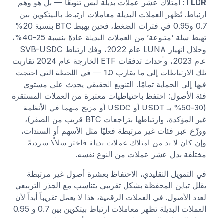
TLDR:
امتلاك عشر عملات بديلة ليس تنويعًا — بل هو وهم
ارتباط. تُظهر العملات البديلة معاملات ارتباط بالبيتكوين بين
0.7 و0.95 في فترات الضغط، فحين يهبط BTC بنسبة 20%
تهبط سلة ‘متنوعة’ من العملات البديلة عادةً بنسبة 25-40%،
وخلال انهيار LUNA عام 2022، وفك ارتباط SVB-USDC
عام 2023، وأحداث تدفقات ETF الخارجة عام 2024 تقاربت
تلك الارتباطات إلى ما يقارب 1.0 — في اللحظة التي احتجت
فيها إلى الحماية تمامًا. التنويع الحقيقي يحدث على مستوى
فئة الأصول: احتفظ باحتياطيات معتبرة من العملات المستقرة
(30-50% بـ USDT أو USDC أو مزيج منهما في الأنظمة
غير المؤكدة، وارتباطها بتراجعات BTC قريب من الصفر)،
ووزّع عبر فئات غير مرتبطة فعليًا مثل الأسهم أو السندات،
وإن كان لا بد من امتلاك عملات بديلة فاختر سلالًا سرديةً
مختلفة بدل عشر عملات من النوع نفسه.
في التمويل التقليدي، الاحتفاظ بعشرة أصول غير مرتبطة
يقلل تباين المحفظة بشكل تقريبي يتناسب مع الجذر التربيعي
لعدد الأصول. في العملات الرقمية، هذا لا يعمل تقريباً أبداً لأن
العملات البديلة تظهر معاملات ارتباط بيتكوين بين 0.7 و 0.95