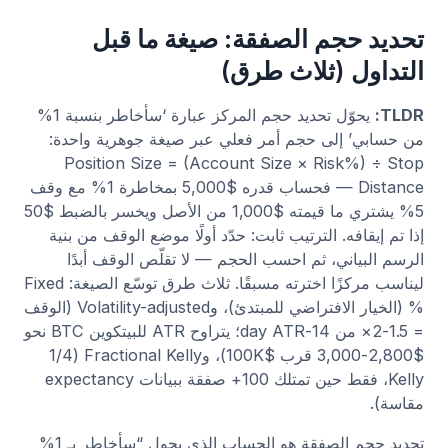
تحديد حجم الصفقة: صيغة ما قبل
التداول (ثلاث طرق)
TLDR:
يحوّل تحديد حجم المركز عبارة ‘سأخاطر بنسبة 1%
من حسابي’ إلى حجم أمر فعلي عبر صيغة جوهرية واحدة:
Position Size = (Account Size × Risk%) ÷ Stop
Distance — فحساب قدره $5,000 بمخاطرة 1% مع وقف
5% يشتري ما قيمته $1,000 من الأصل ويخسر بالضبط $50
إذا تم إيقافه. الترتيب ثابت: حدّد أولًا موضع الوقف من بنية
الرسم البياني، ثم احسب الحجم — لا تقلّص الوقف أبدًا
ليناسب مركزًا اخترته مسبقًا. ثلاث طرق توسّع الصيغة: Fixed
% (الخيار الافتراضي للمبتدئ)، وVolatility-adjusted (الوقف
= 1.5-2× من 14-day ATR؛ يتراوح ATR للبيتكوين BTC نحو
$2,800-3,000 قرب $100K)، وFractional Kelly (1/4
Kelly، فقط حين تمتلك 100+ صفقة ببيانات expectancy
مقاسة).
تحديد حجم الصفقة هو الحساب الذي يحول “سأخاطر بـ 1%