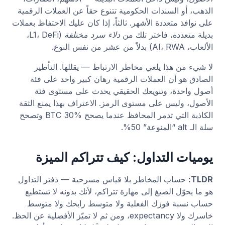
الذهب، أو السندات الحكومية تتنوع حقاً عن العملات الرقمية
على نوافذ متعددة الأشهر. ثالثاً، إذا كان عليك الاحتفاظ بعملات
بديلة متعددة، فاختر تلك من
دلاء سرد مختلفة
(L1، DeFi،
الألعاب، AI، RWA) بدلاً من عشر من نفس النوع.
لا شيء من هذا يلغي مخاطر الارتباط — يقللها. التأطير
الصادق هو أن العملات الرقمية رهان كبير واحد على فئة
أصول واحدة، وتنويعك الحقيقي يحدث على مستوى فئة
الأصول، وليس على مستوى الرمز. الاعتراف بهذا يمنع الثقة
الكاذبة التي تدمر المحافظ عندما يصحح BTC 30% وتصحح
سلة الـ alt “المنوعة” 50%.
يوميات التداول: كيف تتراكم الميزة
TLDR:
حساب المخاطر بلا قياس مسرحية — دفتر التداول
هو ما يحوّل الصيغ إلى مهارة تتراكم، لأنك بدونه لا تستطيع
حساب نسبة فوزك الفعلية ولا متوسط رابحك ولا متوسط
خاسرك ولا expectancy، ومن ثم لا تميّز الأفضلية عن الحظ.