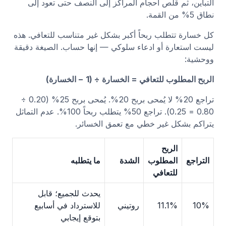
التباين، ثم قلّص أحجام المراكز إلى النصف حتى تعود إلى
نطاق 5% من القمة.
كل خسارة تتطلب ربحاً أكبر بشكل غير متناسب للتعافي. هذه
ليست استعارة أو ادعاء سلوكي — إنها حساب. الصيغة دقيقة
ووحشية:
الربح المطلوب للتعافي = الخسارة ÷ (1 − الخسارة)
تراجع 20% لا يُمحى بربح 20%. يُمحى بربح 25% (0.20 ÷
0.80 = 0.25). تراجع 50% يتطلب ربحاً 100%. عدم التماثل
يتراكم بشكل غير خطي مع تعمق الخسائر.
الربح
التراجع
المطلوب
الشدة
ما يتطلبه
للتعافي
يحدث للجميع؛ قابل
10%
11.1%
روتيني
للاسترداد في أسابيع
بتوقع إيجابي