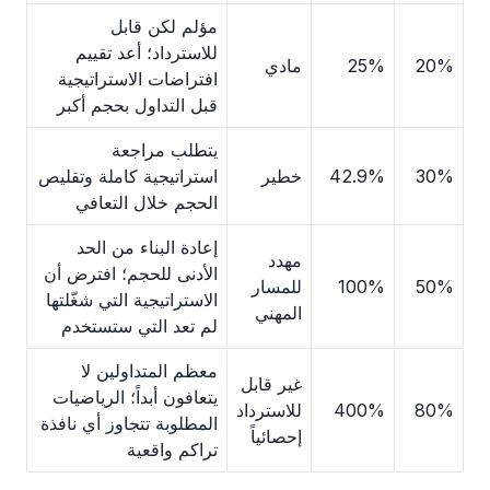
مؤلم لكن قابل
للاسترداد؛ أعد تقييم
20%
25%
مادي
افتراضات الاستراتيجية
قبل التداول بحجم أكبر
يتطلب مراجعة
30%
42.9%
خطير
استراتيجية كاملة وتقليص
الحجم خلال التعافي
إعادة البناء من الحد
مهدد
الأدنى للحجم؛ افترض أن
50%
100%
للمسار
الاستراتيجية التي شغّلتها
المهني
لم تعد التي ستستخدم
معظم المتداولين لا
غير قابل
يتعافون أبداً؛ الرياضيات
80%
400%
للاسترداد
المطلوبة تتجاوز أي نافذة
إحصائياً
تراكم واقعية