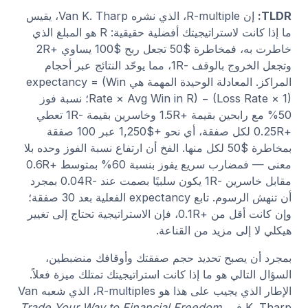
TLDR:
إن R-multiple، الذي نشره Van K. Tharp، يقيس
ما إذا كانت لاستراتيجيتك أفضلية حقيقية: R هو المبلغ الذي
خاطرت به، فمخاطرة $50 تجعل ربح $100 يساوي +2R
وتجعل الخروج بالوقف -1R، مما يوحّد النتائج عبر أحجام
المراكز. المعادلة الوحيدة المهمة هي expectancy = (Win
Rate × Avg Win in R) − (Loss Rate × 1)؛ نسبة فوز
50% مع رابحين بقيمة +1.5R وخاسرين بقيمة -1R تعطي
+0.25R لكل صفقة، أي نحو +$1,250 عبر 100 صفقة
بمخاطرة $50 لكل منها. الفخ أن ارتفاع نسبة الفوز وحده بلا
معنى — فمضارب سريع يفوز بنسبة 60% بمتوسط +0.6R
مقابل خاسرين -1R يكون سلبيًا بصمت عند -0.04R بمجرد
أن تنهش الرسوم. تابع expectancy الفعلية بعد 30 صفقة؛
وإن كانت أقل من +0.1R، فإن الاستراتيجية تحتاج إلى تغيير
هيكلي لا إلى مزيد من القناعة.
بمجرد أن يصبح تحديد حجم صفقتك وأوقافك منضبطين،
السؤال التالي هو ما إذا كانت استراتيجيتك تمتلك ميزة فعلاً.
الإطار الذي يجيب على هذا هو R-multiples، الذي شعبه Van
K. Tharp في
.
Trade Your Way to Financial Freedom