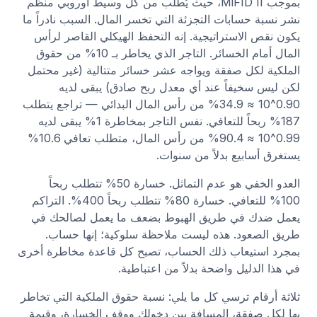
بموجب MiFID II، حيث يُطلب من كل وسيط أوروبي منظم
نشر نسبة حسابات التجزئة التي تخسر المال. السبب نادراً ما
يكون نقص الاستراتيجية. إنه التحفظ الهيكلي القاصر لرأس
المال أمام الخسائر. التاجر الذي يخاطر بـ 10% من حقوق
الملكية لكل صفقة ويواجه عشر خسائر متتالية (غير محتمل
لكن ليس سخيفاً عند أي معدل ربح صادق) يبقى لديه
0.90^10 ≈ 34.9% من رأس المال البدائي — تراجع يتطلب
187% ربحاً للتعافي. نفس التاجر بمخاطرة 1% يبقى لديه
0.99^10 ≈ 90.4% من رأس المال، متطلب تعافي 10.6%
يستغرق أسابيع بدلاً من سنوات.
العدو الخفي هو عدم التماثل. خسارة 50% تتطلب ربحاً
100% للتعافي. خسارة 80% تتطلب ربحاً 400%. التراكم
يعمل ضدك في طريق الهبوط بضعف ما يعمل لصالحك في
طريق الصعود. هذه ليست ملاحظة سلوكية؛ إنها حساب.
بمجرد استيعاب ذلك الحساب، تصبح كل قاعدة مخاطرة أخرى
في هذا الدليل واضحة بدلاً من اعتباطية.
ثلاثة أرقام ترسي كل ما يلي: نسبة حقوق الملكية التي تخاطر
بها لكل صفقة، المسافة بين دخولك ووقف الخسارة، وقيمة