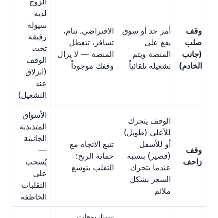
الزوج
لديه
سيولة
وقف
أمر حد أو سوق
الافتراضي. تنام،
رقيقة
صلب
يقع على
تسافر، تتعطل
تحت
(جانب
المنصة ويتم
المنصة — لا يزال
الوقف
الخادم)
تشغيله تلقائياً
وقفك موجوداً
(انزلاق
عند
التشغيل)
الأسواق
الوقف يتحرك
المتذبذبة
للأعلى (طويل)
الجانبية
أو للأسفل
تتبع الاتجاه مع
وقف
—
(قصير) بنسبة
حماية الربح؛
زاحف
يُسحب
عندما يتحرك
التقلب يتوسع
على
السعر بشكل
التقلبات
ملائم
الخاطفة
سيناريوهات