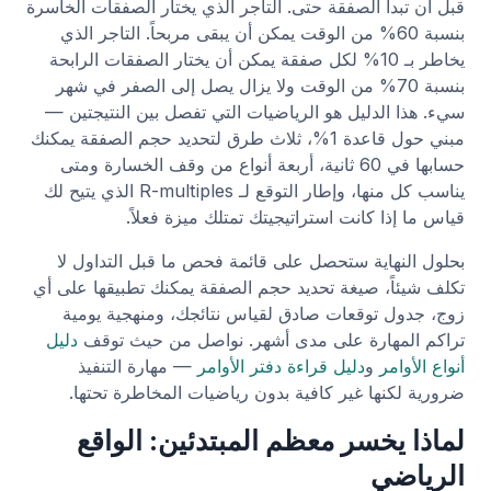
قبل أن تبدأ الصفقة حتى. التاجر الذي يختار الصفقات الخاسرة
بنسبة 60% من الوقت يمكن أن يبقى مربحاً. التاجر الذي
يخاطر بـ 10% لكل صفقة يمكن أن يختار الصفقات الرابحة
بنسبة 70% من الوقت ولا يزال يصل إلى الصفر في شهر
سيء. هذا الدليل هو الرياضيات التي تفصل بين النتيجتين —
مبني حول قاعدة 1%، ثلاث طرق لتحديد حجم الصفقة يمكنك
حسابها في 60 ثانية، أربعة أنواع من وقف الخسارة ومتى
يناسب كل منها، وإطار التوقع لـ R-multiples الذي يتيح لك
قياس ما إذا كانت استراتيجيتك تمتلك ميزة فعلاً.
بحلول النهاية ستحصل على قائمة فحص ما قبل التداول لا
تكلف شيئاً، صيغة تحديد حجم الصفقة يمكنك تطبيقها على أي
زوج، جدول توقعات صادق لقياس نتائجك، ومنهجية يومية
تراكم المهارة على مدى أشهر. نواصل من حيث توقف
دليل
أنواع الأوامر
و
دليل قراءة دفتر الأوامر
— مهارة التنفيذ
ضرورية لكنها غير كافية بدون رياضيات المخاطرة تحتها.
لماذا يخسر معظم المبتدئين: الواقع
الرياضي