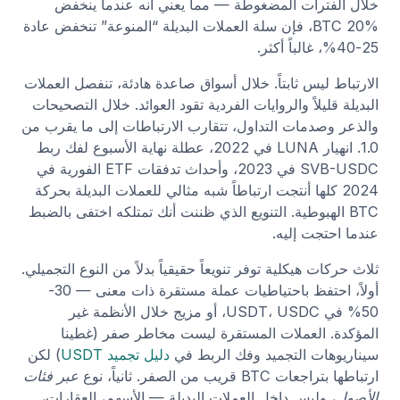
خلال الفترات المضغوطة — مما يعني أنه عندما ينخفض
BTC 20%، فإن سلة العملات البديلة “المنوعة” تنخفض عادة
25-40%، غالباً أكثر.
الارتباط ليس ثابتاً. خلال أسواق صاعدة هادئة، تنفصل العملات
البديلة قليلاً والروايات الفردية تقود العوائد. خلال التصحيحات
والذعر وصدمات التداول، تتقارب الارتباطات إلى ما يقرب من
1.0. انهيار LUNA في 2022، عطلة نهاية الأسبوع لفك ربط
SVB-USDC في 2023، وأحداث تدفقات ETF الفورية في
2024 كلها أنتجت ارتباطاً شبه مثالي للعملات البديلة بحركة
BTC الهبوطية. التنويع الذي ظننت أنك تمتلكه اختفى بالضبط
عندما احتجت إليه.
ثلاث حركات هيكلية توفر تنويعاً حقيقياً بدلاً من النوع التجميلي.
أولاً، احتفظ باحتياطيات عملة مستقرة ذات معنى — 30-
50% في USDT، USDC، أو مزيج خلال الأنظمة غير
المؤكدة. العملات المستقرة ليست مخاطر صفر (غطينا
سيناريوهات التجميد وفك الربط في
دليل تجميد USDT
) لكن
ارتباطها بتراجعات BTC قريب من الصفر. ثانياً، نوع
عبر فئات
الأصول
، وليس داخل العملات البديلة — الأسهم، العقارات،