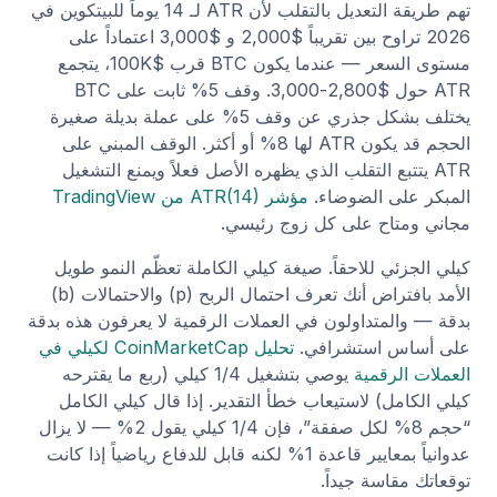
تهم طريقة التعديل بالتقلب لأن ATR لـ 14 يوماً للبيتكوين في
2026 تراوح بين تقريباً $2,000 و $3,000 اعتماداً على
مستوى السعر — عندما يكون BTC قرب $100K، يتجمع
ATR حول $2,800-3,000. وقف 5% ثابت على BTC
يختلف بشكل جذري عن وقف 5% على عملة بديلة صغيرة
الحجم قد يكون ATR لها 8% أو أكثر. الوقف المبني على
ATR يتتبع التقلب الذي يظهره الأصل فعلاً ويمنع التشغيل
المبكر على الضوضاء.
مؤشر ATR(14) من TradingView
مجاني ومتاح على كل زوج رئيسي.
كيلي الجزئي للاحقاً. صيغة كيلي الكاملة تعظّم النمو طويل
الأمد بافتراض أنك تعرف احتمال الربح (p) والاحتمالات (b)
بدقة — والمتداولون في العملات الرقمية لا يعرفون هذه بدقة
على أساس استشرافي.
تحليل CoinMarketCap لكيلي في
العملات الرقمية
يوصي بتشغيل 1/4 كيلي (ربع ما يقترحه
كيلي الكامل) لاستيعاب خطأ التقدير. إذا قال كيلي الكامل
“حجم 8% لكل صفقة”، فإن 1/4 كيلي يقول 2% — لا يزال
عدوانياً بمعايير قاعدة 1% لكنه قابل للدفاع رياضياً إذا كانت
توقعاتك مقاسة جيداً.