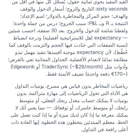
القيد المفيد يحوي ثمانية حقول، يُسجَّل كل منها في أقل من
sixty seconds: التاريخ والزوج؛ أسعار الدخول والوقف
والهدف؛ حجم المركز والمخاطرة بالدولار؛ اسم الإعداد؛
النتيجة بـ R وبـ P&L؛ سبب الخروج؛ درس من جملة واحدة؛
ولقطتا شاشة للدخول والخروج. بعد 30 صفقة، احسب شيئين
— expectancy (هل للاستراتيجية أفضلية) ودرجة انضباط
(نسبة الصفقات التي حدّدت فيها الحجم والتزمت بالوقف كما
خُطّط)، لأن expectancy موجبة أفسدها تنفيذ مهمل تبدو
مطابقة تمامًا لانعدام الأفضلية. الجداول المجانية تفي بالغرض؛
وأدوات مثل TraderSync (~$29/month) أو Edgewonk
(~€170 دفعة واحدة) تضيف الأتمتة فقط.
رياضيات المخاطر بدون قياس هي مسرح. يوميات التداول
هي الأداة التي تحول الرياضيات إلى مهارة متراكمة. بدون
يوميات لا يمكنك حساب معدل ربحك الفعلي، أو متوسط
رابحك، أو متوسط خاسرك، أو توقعاتك — مما يعني أنك لا
يمكنك معرفة ما إذا كان لديك ميزة أو ما إذا كنت تعمل على
الحظ. معظم المبتدئين يتخطون هذه الخطوة. إنها العادة ذات
أعلى رافعة في التداول.