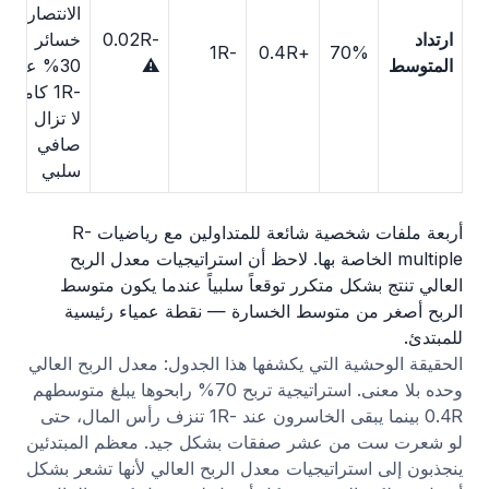
الانتصارات)؛
ارتداد
-0.02R
خسائر
-1R
+0.4R
70%
المتوسط
⚠️
30% عند
-1R كاملة
لا تزال
صافي
سلبي
أربعة ملفات شخصية شائعة للمتداولين مع رياضيات R-
multiple الخاصة بها. لاحظ أن استراتيجيات معدل الربح
العالي تنتج بشكل متكرر توقعاً سلبياً عندما يكون متوسط
الربح أصغر من متوسط الخسارة — نقطة عمياء رئيسية
للمبتدئ.
الحقيقة الوحشية التي يكشفها هذا الجدول: معدل الربح العالي
وحده بلا معنى. استراتيجية تربح 70% رابحوها يبلغ متوسطهم
0.4R بينما يبقى الخاسرون عند -1R تنزف رأس المال، حتى
لو شعرت ست من عشر صفقات بشكل جيد. معظم المبتدئين
ينجذبون إلى استراتيجيات معدل الربح العالي لأنها تشعر بشكل