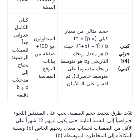
البديلة
كيلي
الكامل
حجم مثالي من معيار
عدواني
كيلي (f* = [p ×
المتداولون
جداً
كيلي
(1+b) − 1] / b، حيث
مع 100+
للعملات
جزئي
p هو معدل ربحك
صفقة من
الرقمية؛
(1/4
التاريخي وb هو متوسط
بيانات
يحتاج
كيلي)
رابحك مقسوماً على
التوقع
إلى
متوسط خاسرك)، ثم
المقاسة
مدخلات
اقسم على 4 للأمان
p و b
دقيقة
ثلاث طرق لتحديد حجم الصفقة. يجب على المبتدئين اللجوء
افتراضياً إلى النسبة الثابتة حتى يكون لديهم 12 شهراً على
الأقل من الصفقات لحساب معدل ربحهم الخاص (p) ونسبة
المكافأة إلى المخاطرة المتوسطة (b).