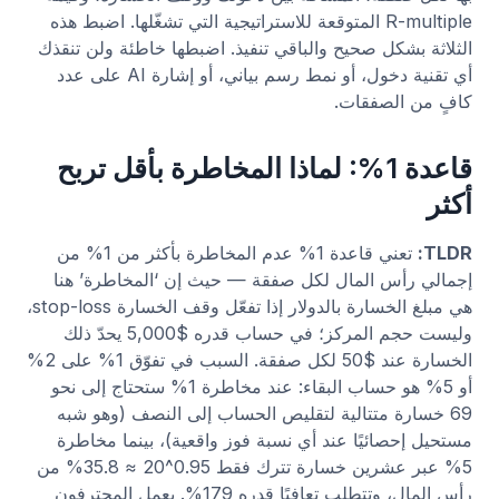
R-multiple المتوقعة للاستراتيجية التي تشغّلها. اضبط هذه
الثلاثة بشكل صحيح والباقي تنفيذ. اضبطها خاطئة ولن تنقذك
أي تقنية دخول، أو نمط رسم بياني، أو إشارة AI على عدد
كافٍ من الصفقات.
قاعدة 1%: لماذا المخاطرة بأقل تربح
أكثر
TLDR:
تعني قاعدة 1% عدم المخاطرة بأكثر من 1% من
إجمالي رأس المال لكل صفقة — حيث إن ‘المخاطرة’ هنا
هي مبلغ الخسارة بالدولار إذا تفعّل وقف الخسارة stop-loss،
وليست حجم المركز؛ في حساب قدره $5,000 يحدّ ذلك
الخسارة عند $50 لكل صفقة. السبب في تفوّق 1% على 2%
أو 5% هو حساب البقاء: عند مخاطرة 1% ستحتاج إلى نحو
69 خسارة متتالية لتقليص الحساب إلى النصف (وهو شبه
مستحيل إحصائيًا عند أي نسبة فوز واقعية)، بينما مخاطرة
5% عبر عشرين خسارة تترك فقط 0.95^20 ≈ 35.8% من
رأس المال، وتتطلب تعافيًا قدره 179%. يعمل المحترفون