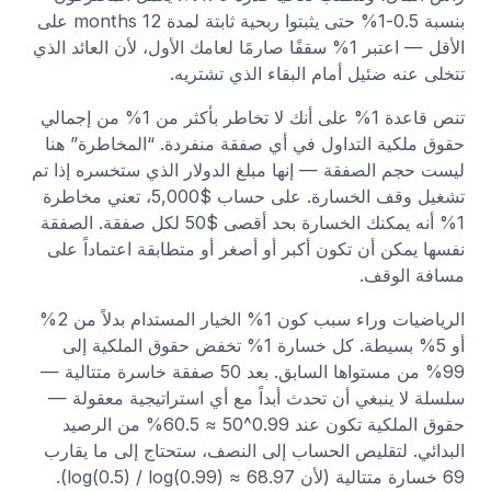
بنسبة 0.5-1% حتى يثبتوا ربحية ثابتة لمدة 12 months على
الأقل — اعتبر 1% سقفًا صارمًا لعامك الأول، لأن العائد الذي
تتخلى عنه ضئيل أمام البقاء الذي تشتريه.
تنص قاعدة 1% على أنك لا تخاطر بأكثر من 1% من إجمالي
حقوق ملكية التداول في أي صفقة منفردة. “المخاطرة” هنا
ليست حجم الصفقة — إنها مبلغ الدولار الذي ستخسره إذا تم
تشغيل وقف الخسارة. على حساب $5,000، تعني مخاطرة
1% أنه يمكنك الخسارة بحد أقصى $50 لكل صفقة. الصفقة
نفسها يمكن أن تكون أكبر أو أصغر أو متطابقة اعتماداً على
مسافة الوقف.
الرياضيات وراء سبب كون 1% الخيار المستدام بدلاً من 2%
أو 5% بسيطة. كل خسارة 1% تخفض حقوق الملكية إلى
99% من مستواها السابق. بعد 50 صفقة خاسرة متتالية —
سلسلة لا ينبغي أن تحدث أبداً مع أي استراتيجية معقولة —
حقوق الملكية تكون عند 0.99^50 ≈ 60.5% من الرصيد
البدائي. لتقليص الحساب إلى النصف، ستحتاج إلى ما يقارب
69 خسارة متتالية (لأن log(0.5) / log(0.99) ≈ 68.97).