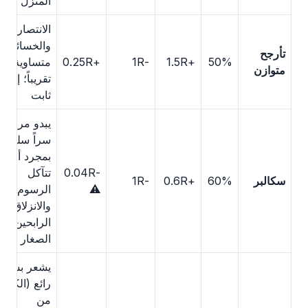
المنزل
الانتصارات
والخسائر
تأرجح
50%
+1.5R
-1R
+0.25R
متساوية
متوازن
تقريباً؛ إيقاع
ثابت
يبدو مربحاً؛
سراً سلبي
بمجرد أن
-0.04R
تتآكل
سكالبر
60%
+0.6R
-1R
⚠️
الرسوم
والانزلاق
الرابحين
الصغار
يشعر بشكل
رائع (الكثير
من