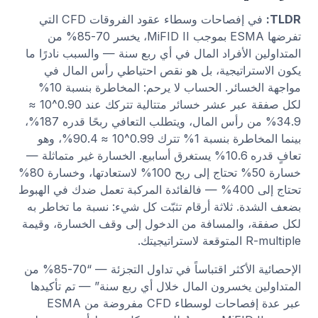
TLDR:
في إفصاحات وسطاء عقود الفروقات CFD التي
تفرضها ESMA بموجب MiFID II، يخسر 70-85% من
المتداولين الأفراد المال في أي ربع سنة — والسبب نادرًا ما
يكون الاستراتيجية، بل هو نقص احتياطي رأس المال في
مواجهة الخسائر. الحساب لا يرحم: المخاطرة بنسبة 10%
لكل صفقة عبر عشر خسائر متتالية تتركك عند 0.90^10 ≈
34.9% من رأس المال، ويتطلب التعافي ربحًا قدره 187%،
بينما المخاطرة بنسبة 1% تترك 0.99^10 ≈ 90.4%، وهو
تعافٍ قدره 10.6% يستغرق أسابيع. الخسارة غير متماثلة —
خسارة 50% تحتاج إلى ربح 100% لاستعادتها، وخسارة 80%
تحتاج إلى 400% — فالفائدة المركبة تعمل ضدك في الهبوط
بضعف الشدة. ثلاثة أرقام تثبّت كل شيء: نسبة ما تخاطر به
لكل صفقة، والمسافة من الدخول إلى وقف الخسارة، وقيمة
R-multiple المتوقعة لاستراتيجيتك.
الإحصائية الأكثر اقتباساً في تداول التجزئة — “70-85% من
المتداولين يخسرون المال خلال أي ربع سنة” — تم تأكيدها
عبر عدة إفصاحات لوسطاء CFD مفروضة من ESMA