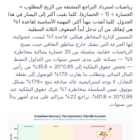
رياضيات استرداد التراجع المشتقة من الربح المطلوب =
الخسارة ÷ (1 − الخسارة). كلما بقيت أكثر إلى اليسار في هذا
الجدول، كلما أنقذت مهناً أكثر. المهمة الأساسية لقاعدة 1%
هي إبقائك من أن تدخل أبداً الصفوف الثلاثة السفلية.
التضمين لإدارة المخاطر هيكلي. قاعدة 1% ليست عشوائية؛
إنها الجرعة التي تبقيك خارج مناطق التعافي حيث تصبح
الرياضيات عقابية. سلسلة من 20 خسارة متتالية بمخاطرة
5% — ممكنة على مدى خمس سنوات من التداول النشط
— تخفض حقوق الملكية إلى 0.95^20 ≈ 35.8% من رأس
المال البدائي وتتطلب ما يقارب 179% للوصول إلى نقطة
التعادل. لا توجد استراتيجية عائد صادقة تنتج +179% بشكل
موثوق. نفس السلسلة بمخاطرة 1% تترك حقوق الملكية عند
0.99^20 ≈ 81.8%، تراجع 22% يتراكم على مدى أشهر بدلاً
من سنوات.