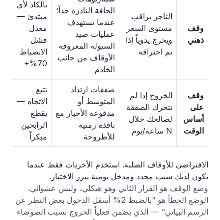
بالكاد لأي
الحافة النادرة جداً؛
التاجر يراقب
مبتدئ —
عندما تستهدف
وقف
مستوى السعر
معدل
عمليات صيد
ذهني
ويخرج يدوياً إذا
فشل
السيولة المعروفة
تم اختراقه
الانضباط
الأوقاف من جانب
70%+
الخادم
صفقات ارتداد
تتبع
وقف
الخروج إذا لم
المتوسط أو
الاتجاه —
على
تتحرك الصفقة
مدفوعة الأخبار مع
يقطع
أساس
لصالحك خلال
نافذة زمنية
الرابحين
الوقت
N ساعة/يوم
للأطروحة
مبكراً
الافتراضي للأوقاف الصلبة. استخدم الأخريات فقط عندما
يكون لديك سبب محدد ومدخل يومية يبرر الاختيار.
وضع الوقف هو القرار الثاني وهو هيكلي، وليس عشوائي.
الوضع الخطأ هو “بالضبط 2% أسفل الدخول بغض النظر عن
الرسم البياني” — الذي يضمن فعلياً الخروج بسبب الضوضاء