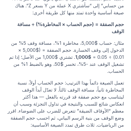
من حسابي” إلى “سأشتري X عملة من Y بسعر Z”. هناك
صيغة أساسية واحدة تمتد منها كل طريقة أخرى:
حجم الصفقة = (حجم الحساب × المخاطرة%) ÷ مسافة
الوقف
مثال:
حساب $5,000، مخاطرة 1%، مسافة وقف 5% من
الدخول إلى وقف الخسارة. حجم الصفقة = ($5,000 ×
0.01) ÷ 0.05 =
$1,000
. تشتري $1,000 من الأصل؛ إذا تم
تشغيل الوقف عند -5%، تخسر $50، وهو بالضبط 1% من
الحساب.
تعمل الصيغة دائماً بهذا الترتيب: حجم الحساب أولاً، نسبة
المخاطرة ثانياً، مسافة الوقف ثالثاً. لا تعدّل أبداً الوقف
ليتناسب مع حجم صفقة قد قررته بالفعل — هذا أكثر
انعكاس شائع للسبب والنتيجة في تداول التجزئة وسبب أن
معظم “الأوقاف الضيقة” تتعرض للضرب على الضوضاء. اقرر
وضع الوقف من بنية الرسم البياني، ثم احسب حجم الصفقة
من الرياضيات. ثلاث طرق تمدد الصيغة الأساسية: