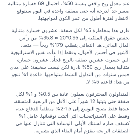
عند معدل ربح واقعي بنسبة 50%، احتمال 69 خسارة متتالية
صغير جداً لدرجة أنه حتى بصفقة واحدة في اليوم ستتوقع
الانتظار لفترة أطول من عمر الكون لمواجهتها.
قارن هذا بمخاطرة 5% لكل صفقة. عشرون خسارة متتالية
تخفض حقوق الملكية إلى 0.95^20 ≈ 35.8% من رأس
المال البدائي. هذا التعافي يتطلب 179% ربحاً — متعدد
الأشهر في أحسن الأحوال، وفقط إذا بدأت نفس الاستراتيجية
التي خسرت عشرين صفقة بالربح فجأة. عشرون خسارة
متتالية بمعدل ربح 50% نادرة لكن ليست سخيفة؛ على مدى
خمس سنوات من التداول النشط ستواجهها. قاعدة 1% تنجو
من هذا؛ قاعدة 5% لا.
المتداولون المحترفون يعملون عادة بين 0.5% و 1% لكل
صفقة حتى يثبتوا 12 شهراً على الأقل من الربحية المتسقة.
عندها فقط يصبح التوسع إلى 1.5-2% منطقياً للدفاع عنه،
وفقط على الاستراتيجيات التي أثبتت توقعاتها. عامل 1%
كسقف صارم لسنتك الأولى. الوسادة التي تتنازل عنها في
الصفقات الرابحة تتقزم أمام البقاء الذي تشتريه.