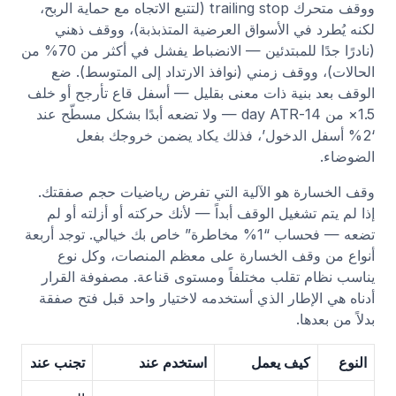
ووقف متحرك trailing stop (لتتبع الاتجاه مع حماية الربح،
لكنه يُطرد في الأسواق العرضية المتذبذبة)، ووقف ذهني
(نادرًا جدًا للمبتدئين — الانضباط يفشل في أكثر من 70% من
الحالات)، ووقف زمني (نوافذ الارتداد إلى المتوسط). ضع
الوقف بعد بنية ذات معنى بقليل — أسفل قاع تأرجح أو خلف
1.5× من 14-day ATR — ولا تضعه أبدًا بشكل مسطّح عند
‘2% أسفل الدخول’، فذلك يكاد يضمن خروجك بفعل
الضوضاء.
وقف الخسارة هو الآلية التي تفرض رياضيات حجم صفقتك.
إذا لم يتم تشغيل الوقف أبداً — لأنك حركته أو أزلته أو لم
تضعه — فحساب “1% مخاطرة” خاص بك خيالي. توجد أربعة
أنواع من وقف الخسارة على معظم المنصات، وكل نوع
يناسب نظام تقلب مختلفاً ومستوى قناعة. مصفوفة القرار
أدناه هي الإطار الذي أستخدمه لاختيار واحد قبل فتح صفقة
بدلاً من بعدها.
النوع
كيف يعمل
استخدم عند
تجنب عند