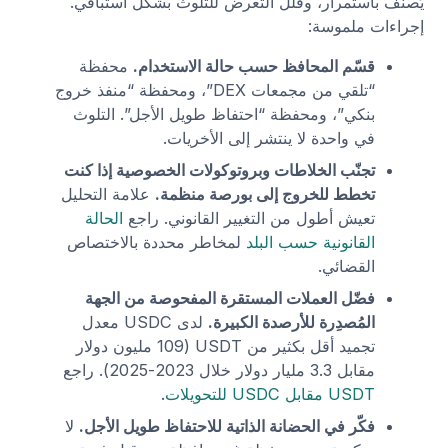
يُصنَّف باستمرار، وقلّل التعرض للتلوث بشكل استباقي.
إجراءات ملموسة:
قسّم المحافظ حسب حالة الاستخدام.
محفظة
“تلقي من مجمعات DEX”، ومحفظة “منفذ خروج
بنكي”، ومحفظة “احتفاظ طويل الأجل”. التلوث
في واحدة لا ينتشر إلى الأخريات.
تجنّب الخلاطات وبروتوكولات الخصوصية إذا كنت
تخطط للخروج إلى بورصة منظمة.
علامة التحليل
تعيش أطول من التغيير القانوني. راجع
الحالة
القانونية حسب البلد
لمخاطر محددة بالاختصاص
القضائي.
فضّل العملات المستقرة المفحوصة من الجهة
المُصدِرة للأرصدة الكبيرة.
لدى USDC معدل
تجميد أقل بكثير من USDT (109 مليون دولار
مقابل 3.3 مليار دولار خلال 2023-2025). راجع
USDT مقابل USDC للتحويلات
.
فكّر في الحضانة الذاتية للاحتفاظ طويل الأجل.
لا