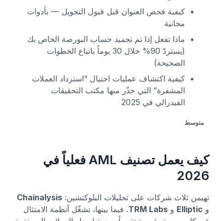
كيفية فحص العنوان قبل قبول التحويل — بأدوات
مجانية
ماذا تفعل إذا تم تجميد حساب البورصة الخاص بك
(يستردّ 90% خلال 30 يوماً باتباع الخطوات
الصحيحة)
كيفية اكتشاف عمليات احتيال “استرداد العملات
المشفرة” التي حذّر منها مكتب التحقيقات
الفيدرالي في 2025
متوسط
كيف يعمل تصنيف AML فعلياً في
2026
تهيمن ثلاث شركات على تحليلات البلوكتشين:
Chainalysis
و
Elliptic
و
TRM Labs
. فيما بينها، تشغّل أنظمة الامتثال
في كل بورصة رئيسية تقريباً، وجهة إصدار العملات المستقرة،