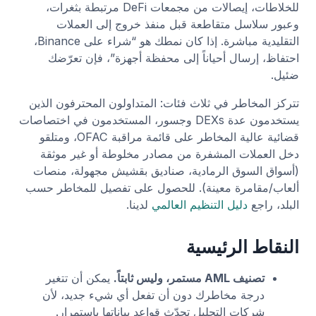
للخلاطات، إيصالات من مجمعات DeFi مرتبطة بثغرات،
وعبور سلاسل متقاطعة قبل منفذ خروج إلى العملات
التقليدية مباشرة. إذا كان نمطك هو “شراء على Binance،
احتفاظ، إرسال أحياناً إلى محفظة أجهزة”، فإن تعرّضك
ضئيل.
تتركز المخاطر في ثلاث فئات: المتداولون المحترفون الذين
يستخدمون عدة DEXs وجسور، المستخدمون في اختصاصات
قضائية عالية المخاطر على قائمة مراقبة OFAC، ومتلقو
دخل العملات المشفرة من مصادر مخلوطة أو غير موثقة
(أسواق السوق الرمادية، صناديق بقشيش مجهولة، منصات
ألعاب/مقامرة معينة). للحصول على تفصيل للمخاطر حسب
البلد، راجع
دليل التنظيم العالمي
لدينا.
النقاط الرئيسية
تصنيف AML مستمر، وليس ثابتاً.
يمكن أن تتغير
درجة مخاطرك دون أن تفعل أي شيء جديد، لأن
شركات التحليل تحدّث قواعد بياناتها باستمرار.