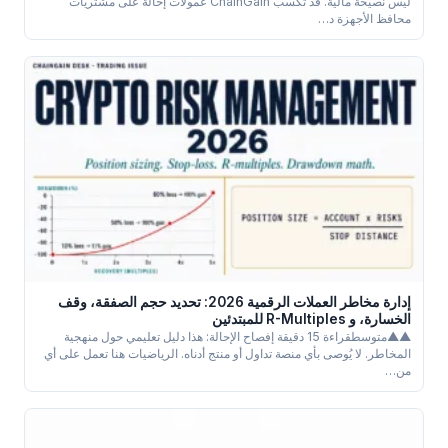
ليس نصيحة مالية. قد تكسب ChainGain عمولات إحالة على مشتريات
محافظ الأجهزة د…
إدارة مخاطر العملات الرقمية 2026: تحديد حجم الصفقة، وقف
الخسارة، و R-Multiples للمبتدئين
▲▲متوسطقراءة 15 دقيقة إفصاح الإحالة: هذا دليل تعليمي حول منهجية
المخاطر. لا يُوصى بأي منصة تداول أو منتج أدناه. الرياضيات هنا تعمل على أي
من…