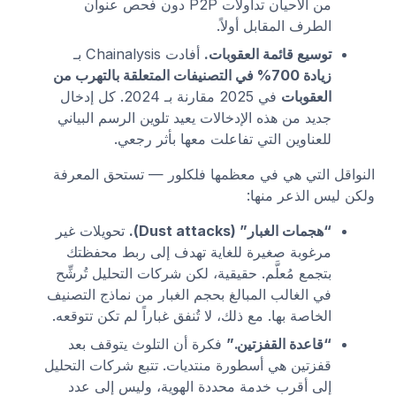
من الأحيان تداولات P2P دون فحص عنوان
الطرف المقابل أولاً.
توسيع قائمة العقوبات.
أفادت Chainalysis بـ
زيادة 700% في التصنيفات المتعلقة بالتهرب من
العقوبات
في 2025 مقارنة بـ 2024. كل إدخال
جديد من هذه الإدخالات يعيد تلوين الرسم البياني
للعناوين التي تفاعلت معها بأثر رجعي.
النواقل التي هي في معظمها فلكلور — تستحق المعرفة
ولكن ليس الذعر منها:
“هجمات الغبار” (Dust attacks).
تحويلات غير
مرغوبة صغيرة للغاية تهدف إلى ربط محفظتك
بتجمع مُعلَّم. حقيقية، لكن شركات التحليل تُرشِّح
في الغالب المبالغ بحجم الغبار من نماذج التصنيف
الخاصة بها. مع ذلك، لا تُنفق غباراً لم تكن تتوقعه.
“قاعدة القفزتين.”
فكرة أن التلوث يتوقف بعد
قفزتين هي أسطورة منتديات. تتبع شركات التحليل
إلى أقرب خدمة محددة الهوية، وليس إلى عدد