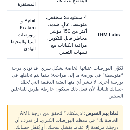
المُفصَح عنه علناً.
المستقرة
4 مستويات: منخفض،
Bybit و
متوسط، عالٍ، شديد.
Kraken
أكثر من 150 مؤشر
TRM Labs
وبورصات
مخاطر قابل للتكوين.
آسيا والمحيط
مراقبة الكيانات مع
الهادئ
تنبيهات التغيير.
تُكوِّن البورصات عتباتها الخاصة بشكل سري. قد تؤدي درجة
“متوسطة” في بورصة ما إلى مراجعة؛ بينما يتم تجاهلها في
بورصة أخرى. لا تنشر أيٌ منها العتبة الدقيقة التي تُجمِّد
حسابك تلقائياً، لأن فعل ذلك سيكون خارطة طريق للفاعلين
السيئين.
لماذا يهم الغموض:
لا يمكنك “التحقق من درجة AML
الخاصة بك” في معظم البورصات الكبرى. لن تعرف أن
درجتك مرتفعة إلا عندما يفشل سحبك، أو يُقفَل حسابك،