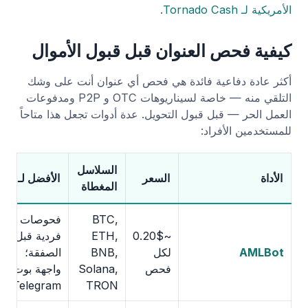
الأمريكية لـ Tornado Cash
.
كيفية فحص العنوان قبل قبول الأموال
أكثر عادة دفاعية فائدة هي فحص أي عنوان أنت على وشك
التلقي منه — خاصة لسيناريوهات OTC و P2P ومدفوعات
العمل الحر — قبل قبول التحويل. عدة أدوات تجعل هذا متاحاً
للمستخدمين الأفراد:
السلاسل
الأداة
السعر
الأفضل لـ
المغطاة
BTC,
فحوصات
~0.20$
ETH,
فردية قبل
AMLBot
لكل
BNB,
الصفقة؛
فحص
Solana,
واجهة بوت
Telegram
TRON