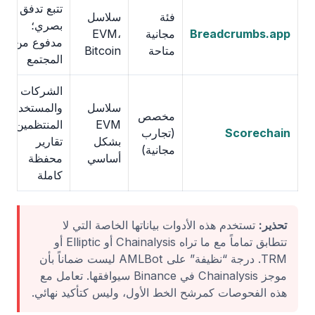
تتبع تدفق
فئة
سلاسل
بصري؛
Breadcrumbs.app
مجانية
EVM،
مدفوع من
متاحة
Bitcoin
المجتمع
الشركات
سلاسل
والمستخدمين
مخصص
EVM
المنتظمين؛
Scorechain
(تجارب
بشكل
تقارير
مجانية)
أساسي
محفظة
كاملة
تحذير:
تستخدم هذه الأدوات بياناتها الخاصة التي لا
تتطابق تماماً مع ما تراه Chainalysis أو Elliptic أو
TRM. درجة “نظيفة” على AMLBot ليست ضماناً بأن
موجز Chainalysis في Binance سيوافقها. تعامل مع
هذه الفحوصات كمرشح الخط الأول، وليس كتأكيد نهائي.