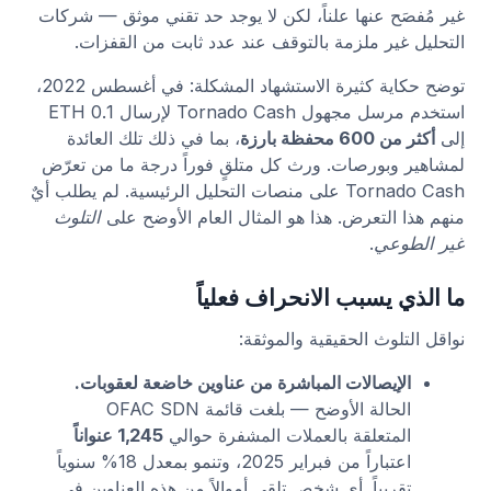
غير مُفصَح عنها علناً، لكن لا يوجد حد تقني موثق — شركات
التحليل غير ملزمة بالتوقف عند عدد ثابت من القفزات.
توضح حكاية كثيرة الاستشهاد المشكلة: في أغسطس 2022،
استخدم مرسل مجهول Tornado Cash لإرسال 0.1 ETH
إلى
أكثر من 600 محفظة بارزة
، بما في ذلك تلك العائدة
لمشاهير وبورصات. ورث كل متلقٍ فوراً درجة ما من تعرّض
Tornado Cash على منصات التحليل الرئيسية. لم يطلب أيٌ
منهم هذا التعرض. هذا هو المثال العام الأوضح على
التلوث
غير الطوعي
.
ما الذي يسبب الانحراف فعلياً
نواقل التلوث الحقيقية والموثقة:
الإيصالات المباشرة من عناوين خاضعة لعقوبات.
الحالة الأوضح — بلغت قائمة OFAC SDN
المتعلقة بالعملات المشفرة حوالي
1,245 عنواناً
اعتباراً من فبراير 2025، وتنمو بمعدل 18% سنوياً
تقريباً. أي شخص تلقى أموالاً من هذه العناوين في