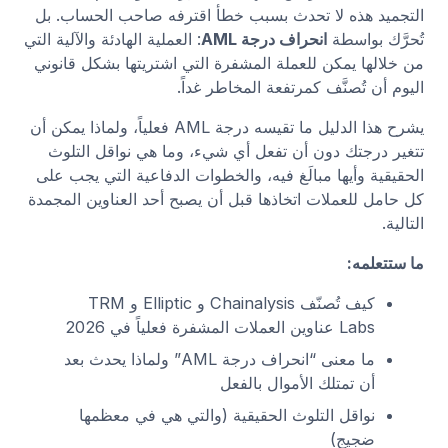
التجميد هذه لا تحدث بسبب خطأ اقترفه صاحب الحساب. بل
تُحرَّك بواسطة
انحراف درجة AML
: العملية الهادئة والآلية التي
من خلالها يمكن للعملة المشفرة التي اشتريتها بشكل قانوني
اليوم أن تُصنَّف كمرتفعة المخاطر غداً.
يشرح هذا الدليل ما تقيسه درجة AML فعلياً، ولماذا يمكن أن
تتغير درجتك دون أن تفعل أي شيء، وما هي نواقل التلوث
الحقيقية وأيها مبالَغ فيه، والخطوات الدفاعية التي يجب على
كل حامل للعملات اتخاذها قبل أن يصبح أحد العناوين المجمدة
التالية.
ما ستتعلمه:
كيف تُصنّف Chainalysis و Elliptic و TRM
Labs عناوين العملات المشفرة فعلياً في 2026
ما معنى “انحراف درجة AML” ولماذا يحدث بعد
أن تمتلك الأموال بالفعل
نواقل التلوث الحقيقية (والتي هي في معظمها
ضجيج)