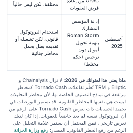
OFAC من إعادة
مختلفة، لكن ليس حالياً
فرض العقوبات
إدانة المؤسس
المشارك
استخدام البروتوكول
Roman Storm
أغسطس
قانوني، لكن تشغيله أو
بتهمة تحويل
2025
تقديمه يظل يحمل
أموال دون
مخاطر جنائية
ترخيص (حكم
مختلط)
ماذا يعني هذا لعنوانك في 2026:
لا تزال Chainalysis و
Elliptic و TRM تُعلِّم تفاعلات Tornado Cash كمخاطر
مرتفعة في نماذج التصنيف الخاصة بها، لأن مخاطر التحليلات
ليست هي نفسها المخاطر القانونية. قد تستمر البورصات في
تجميد الحسابات ذات تعرض Tornado Cash على الرغم من
أن البروتوكول نفسه لم يعد خاضعاً للعقوبات. إذا كان لديك
تعرض تاريخي، فمن المحتمل أن يستمر علامة التحليل على
الرغم من رفع الحظر القانوني. المصدر:
رفع وزارة الخزانة