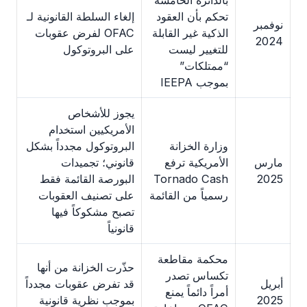
بالدائرة الخامسة
تحكم بأن العقود
إلغاء السلطة القانونية لـ
نوفمبر
الذكية غير القابلة
OFAC لفرض عقوبات
2024
للتغيير ليست
على البروتوكول
“ممتلكات”
بموجب IEEPA
يجوز للأشخاص
الأمريكيين استخدام
وزارة الخزانة
البروتوكول مجدداً بشكل
مارس
الأمريكية ترفع
قانوني؛ تجميدات
2025
Tornado Cash
البورصة القائمة فقط
رسمياً من القائمة
على تصنيف العقوبات
تصبح مشكوكاً فيها
قانونياً
محكمة مقاطعة
حذّرت الخزانة من أنها
تكساس تصدر
أبريل
قد تفرض عقوبات مجدداً
أمراً دائماً يمنع
2025
بموجب نظرية قانونية