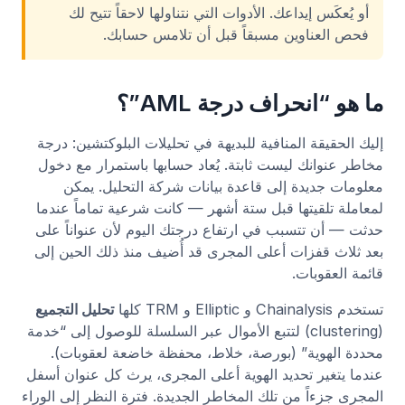
أو يُعكَس إيداعك. الأدوات التي نتناولها لاحقاً تتيح لك
فحص العناوين مسبقاً قبل أن تلامس حسابك.
ما هو “انحراف درجة AML”؟
إليك الحقيقة المنافية للبديهة في تحليلات البلوكتشين: درجة
مخاطر عنوانك ليست ثابتة. يُعاد حسابها باستمرار مع دخول
معلومات جديدة إلى قاعدة بيانات شركة التحليل. يمكن
لمعاملة تلقيتها قبل ستة أشهر — كانت شرعية تماماً عندما
حدثت — أن تتسبب في ارتفاع درجتك اليوم لأن عنواناً على
بعد ثلاث قفزات أعلى المجرى قد أُضيف منذ ذلك الحين إلى
قائمة العقوبات.
تستخدم Chainalysis و Elliptic و TRM كلها
تحليل التجميع
(clustering) لتتبع الأموال عبر السلسلة للوصول إلى “خدمة
محددة الهوية” (بورصة، خلاط، محفظة خاضعة لعقوبات).
عندما يتغير تحديد الهوية أعلى المجرى، يرث كل عنوان أسفل
المجرى جزءاً من تلك المخاطر الجديدة. فترة النظر إلى الوراء