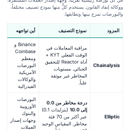
ووكالة إنفاذ القانون. يستخدم كلٌّ منها نموذج تصنيف مختلفاً،
والبورصات تمزج بينها وتطابقها.
المزود
نموذج التصنيف
أين تواجهه
Binance و
مراقبة المعاملات في
Coinbase
الوقت الفعلي KYT +
ومعظم
أداة Reactor للتحقيق
Chainalysis
البورصات
الجنائي. مستويات
الأمريكية
المخاطر غير موثقة
والوكالات
علناً.
الفيدرالية
البورصات
درجة مخاطر من 0.0
الأوروبية
إلى 10.0
(بتزايدات 0.1)
والبنوك
Elliptic
عبر أكثر من 70 فئة
وجهات إصدار
مخاطر. المقياس الوحيد
العملات