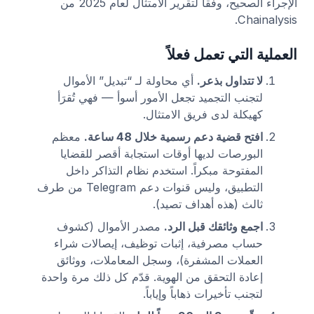
الإجراء الصحيح، وفقاً لتقرير الامتثال لعام 2025 من
Chainalysis.
العملية التي تعمل فعلاً
لا تتداول بذعر.
أي محاولة لـ “تبديل” الأموال
لتجنب التجميد تجعل الأمور أسوأ — فهي تُقرَأ
كهيكلة لدى فريق الامتثال.
افتح قضية دعم رسمية خلال 48 ساعة.
معظم
البورصات لديها أوقات استجابة أقصر للقضايا
المفتوحة مبكراً. استخدم نظام التذاكر داخل
التطبيق، وليس قنوات دعم Telegram من طرف
ثالث (هذه أهداف تصيد).
اجمع وثائقك قبل الرد.
مصدر الأموال (كشوف
حساب مصرفية، إثبات توظيف، إيصالات شراء
العملات المشفرة)، وسجل المعاملات، ووثائق
إعادة التحقق من الهوية. قدّم كل ذلك مرة واحدة
لتجنب تأخيرات ذهاباً وإياباً.