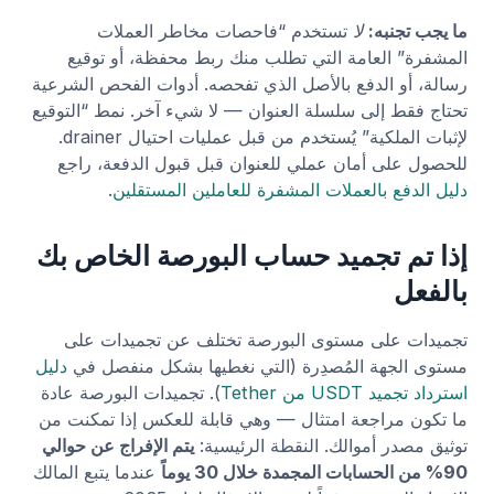
ما يجب تجنبه:
لا
تستخدم “فاحصات مخاطر العملات
المشفرة” العامة التي تطلب منك ربط محفظة، أو توقيع
رسالة، أو الدفع بالأصل الذي تفحصه. أدوات الفحص الشرعية
تحتاج فقط إلى سلسلة العنوان — لا شيء آخر. نمط “التوقيع
لإثبات الملكية” يُستخدم من قبل عمليات احتيال drainer.
للحصول على أمان عملي للعنوان قبل قبول الدفعة، راجع
دليل الدفع بالعملات المشفرة للعاملين المستقلين
.
إذا تم تجميد حساب البورصة الخاص بك
بالفعل
تجميدات على مستوى البورصة تختلف عن تجميدات على
مستوى الجهة المُصدِرة (التي نغطيها بشكل منفصل في
دليل
استرداد تجميد USDT من Tether
). تجميدات البورصة عادة
ما تكون مراجعة امتثال — وهي قابلة للعكس إذا تمكنت من
توثيق مصدر أموالك. النقطة الرئيسية:
يتم الإفراج عن حوالي
90% من الحسابات المجمدة خلال 30 يوماً
عندما يتبع المالك