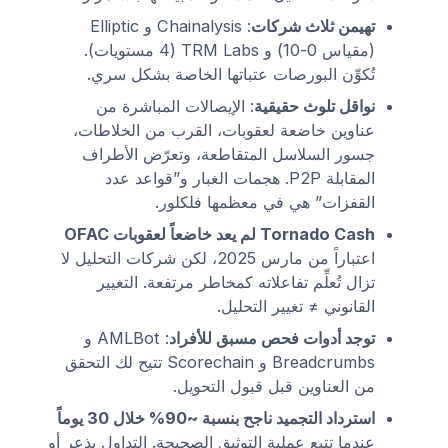
تهيمن ثلاث شركات
: Chainalysis و Elliptic
(مقياس 0-10) و TRM Labs (4 مستويات).
تُكوِّن البورصات عتباتها الخاصة بشكل سري.
نواقل تلوث حقيقية
: الإيصالات المباشرة من
عناوين خاضعة لعقوبات، القرب من الخلاطات،
جسور السلاسل المتقاطعة، وتعرّض الأطراف
المقابلة P2P. هجمات الغبار و”قواعد عدد
القفزات” هي في معظمها فلكلور.
Tornado Cash لم يعد خاضعاً لعقوبات OFAC
اعتباراً من مارس 2025، لكن شركات التحليل لا
تزال تُعلِّم تفاعلاته كمخاطر مرتفعة. التغيير
القانوني ≠ تغيير التحليل.
توجد أدوات فحص مسبق للأفراد
: AMLBot و
Breadcrumbs و Scorechain تتيح لك التحقق
من العناوين قبل قبول التحويل.
استرداد التجميد ناجح بنسبة ~90% خلال 30 يوماً
عندما تتبع عملية التوثيق الصحيحة. التداول بذعر أو