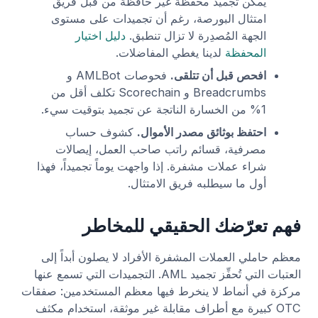
يمكن تجميد محفظة غير حافظة من قبل فريق
امتثال البورصة، رغم أن تجميدات على مستوى
الجهة المُصدِرة لا تزال تنطبق.
دليل اختيار
المحفظة
لدينا يغطي المفاضلات.
افحص قبل أن تتلقى.
فحوصات AMLBot و
Breadcrumbs و Scorechain تكلف أقل من
1% من الخسارة الناتجة عن تجميد بتوقيت سيء.
احتفظ بوثائق مصدر الأموال.
كشوف حساب
مصرفية، قسائم راتب صاحب العمل، إيصالات
شراء عملات مشفرة. إذا واجهت يوماً تجميداً، فهذا
أول ما سيطلبه فريق الامتثال.
فهم تعرّضك الحقيقي للمخاطر
معظم حاملي العملات المشفرة الأفراد لا يصلون أبداً إلى
العتبات التي تُحفِّز تجميد AML. التجميدات التي تسمع عنها
مركزة في أنماط لا ينخرط فيها معظم المستخدمين: صفقات
OTC كبيرة مع أطراف مقابلة غير موثقة، استخدام مكثف