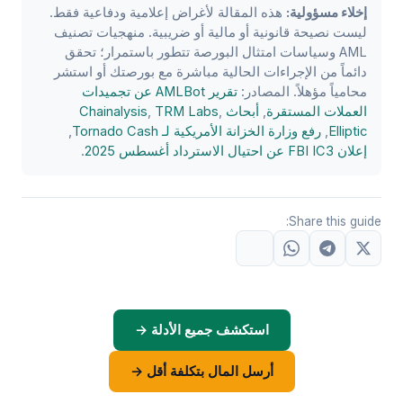
إخلاء مسؤولية:
هذه المقالة لأغراض إعلامية ودفاعية فقط.
ليست نصيحة قانونية أو مالية أو ضريبية. منهجيات تصنيف
AML وسياسات امتثال البورصة تتطور باستمرار؛ تحقق
دائماً من الإجراءات الحالية مباشرة مع بورصتك أو استشر
محامياً مؤهلاً. المصادر:
تقرير AMLBot عن تجميدات
العملات المستقرة
,
أبحاث Chainalysis
,
TRM Labs
,
Elliptic
,
رفع وزارة الخزانة الأمريكية لـ Tornado Cash
,
إعلان FBI IC3 عن احتيال الاسترداد أغسطس 2025
.
Share this guide:
استكشف جميع الأدلة →
أرسل المال بتكلفة أقل →