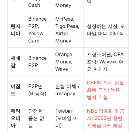
택
Cash
Money
Binance
M-Pesa,
탄자
P2P,
Tigo Pesa,
성장하는 시장; 모
니아
Yellow
Airtel
바일 머니 지배적
Card
Money
Orange
프랑스어권; CFA
세네
Binance
Money,
프랑; Wave는 주
갈
P2P
Wave
요 파괴자
CBE에 의해 암호
이집
P2P만
은행 이체 /
화폐 금지; 높은
트
(비공식)
Instapay
법적 위험
에티
안전한
Telebirr
NBE 암호화폐 금
오피
옵션 없
(모바일 머
지; 2026년 중반
아
음
니)
프레임워크 예정