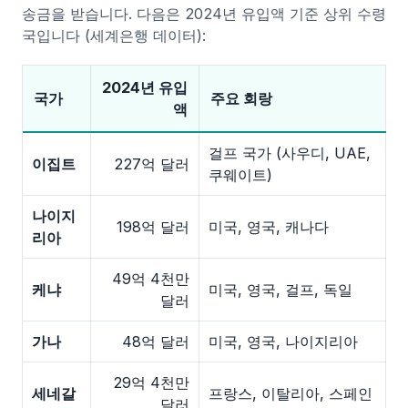
송금을 받습니다. 다음은 2024년 유입액 기준 상위 수령
국입니다 (세계은행 데이터):
2024년 유입
국가
주요 회랑
액
걸프 국가 (사우디, UAE,
이집트
227억 달러
쿠웨이트)
나이지
198억 달러
미국, 영국, 캐나다
리아
49억 4천만
케냐
미국, 영국, 걸프, 독일
달러
가나
48억 달러
미국, 영국, 나이지리아
29억 4천만
세네갈
프랑스, 이탈리아, 스페인
달러