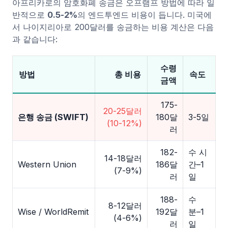
아프리카로의 암호화폐 송금은 오프램프 방법에 따라 일
반적으로
0.5-2%
의 엔드투엔드 비용이 듭니다. 미국에
서 나이지리아로 200달러를 송금하는 비용 계산은 다음
과 같습니다:
수령
방법
총 비용
속도
금액
175-
20-25달러
은행 송금 (SWIFT)
180달
3-5일
(10-12%)
러
182-
수 시
14-18달러
Western Union
186달
간–1
(7-9%)
러
일
188-
수
8-12달러
Wise / WorldRemit
192달
분–1
(4-6%)
러
일