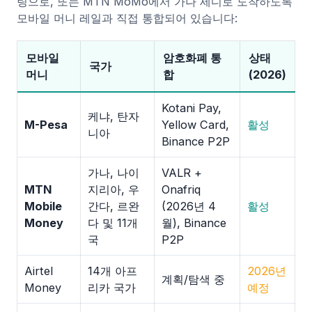
링으로, 또는 MTN MoMo에서 가나 세디로 도착하도록
모바일 머니 레일과 직접 통합되어 있습니다:
모바일
암호화폐 통
상태
국가
머니
합
(2026)
Kotani Pay,
케냐, 탄자
M-Pesa
Yellow Card,
활성
니아
Binance P2P
가나, 나이
VALR +
MTN
지리아, 우
Onafriq
Mobile
간다, 르완
(2026년 4
활성
Money
다 및 11개
월), Binance
국
P2P
Airtel
14개 아프
2026년
계획/탐색 중
Money
리카 국가
예정