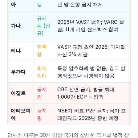
아
됨
년 말 은행 금지 해제
규제
2026년 VASP 법안; VARO 설
가나
됨 (신
립; 11개 기업 샌드박스 참여
규)
전환
VASP 규정 초안 2026; 디지털
케냐
중
자산 3% 세금
회색
특정 암호화폐 법 없음; 경고 발
우간다
지대
행되었으나 시행되지 않음
금지
CBE 전면 금지; 벌금 최대
이집트
됨
1,000만 EGP + 징역
에티오피
금지
NBE가 비르 P2P 금지; 국가 프
아
됨
레임워크 2026년 중반 예정
당사가 다루는 30개 이상 국가의 상세한 국가별 법적 상