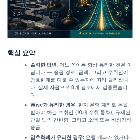
핵심 요약
솔직한 답변
: 어느 쪽이든 항상 유리한 것은 아
닙니다 — 송금 경로, 금액, 그리고 수취인이
암호화폐를 다룰 수 있는지에 따라 달라집니
다. 실제 자금으로 8개 경로에서 검증했습니
다.
Wise가 유리한 경우
: 현지 은행 계좌로 돈을
받아야 하는 수취인 (10개 수취 통화), 규제된
단일 앱의 간편함, 그리고 소액 또는 비정기적
송금.
암호화폐가 유리한 경우
: 은행 계좌가 없거나