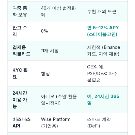
다중 통
40개 이상 법정화
수천 개의 토큰
화 보유
폐
잔고 수
연 5~12% APY
0%
익
(스테이블코인)
결제용
제한적 (Binance
11개 시장
직불카드
카드, 지역 제한)
CEX: 예.
KYC 필
항상
P2P/DEX: 자주
요
불필요
24시간
아니오 (주말 환율
예, 24시간 365
이용 가
일시정지)
일
능
비즈니스
Wise Platform
스마트 계약
API
(기업용)
(DeFi)