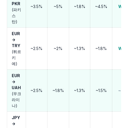
PKR
~3.5%
~5%
~1.8%
~4.5%
Wis
(파키
스
탄)
EUR
→
TRY
~2.5%
~2%
~1.3%
~1.8%
Wis
(튀르
키
예)
EUR
→
UAH
~2.5%
~1.8%
~1.3%
~1.5%
~비
(우크
라이
나)
JPY
→