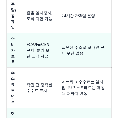
주
말/
환율 일시정지;
공
24시간 365일 운영
도착 지연 가능
휴
일
소
비
FCA/FinCEN
잘못된 주소로 보내면 구
자
규제; 분리 보
제 수단 없음
보
관 고객 자금
호
수
수
네트워크 수수료는 알려
료
확인 전 정확한
짐; P2P 스프레드는 매칭
투
수수료 표시
될 때까지 변동
명
성
취