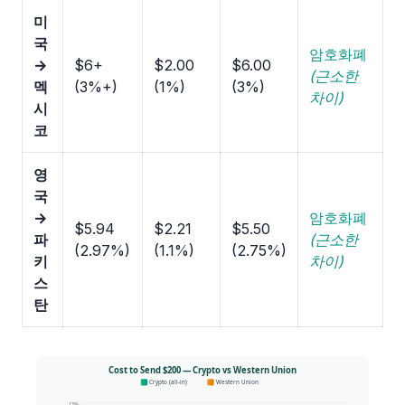
미
국
암호화폐
→
$6+
$2.00
$6.00
(근소한
멕
(3%+)
(1%)
(3%)
차이)
시
코
영
국
→
암호화폐
$5.94
$2.21
$5.50
파
(근소한
(2.97%)
(1.1%)
(2.75%)
키
차이)
스
탄