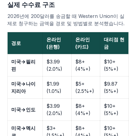
실제 수수료 구조
2026년에 200달러를 송금할 때 Western Union이 실
제로 청구하는 금액을 경로 및 방법별로 분석했습니다.
온라인
온라인
대리점 현
경로
(은행)
(카드)
금
미국→필리
$3.99
$8+
$10+
핀
(2.0%)
(4%+)
(5%+)
미국→나이
$1.99
$5+
$9.87
지리아
(1.0%)
(2.5%+)
(5%+)
$3.99
$8+
$10+
미국→인도
(2.0%)
(4%+)
(5%+)
미국→멕시
$3+
$8+
$10+
코
(1.5%+)
(4%+)
(5%+)