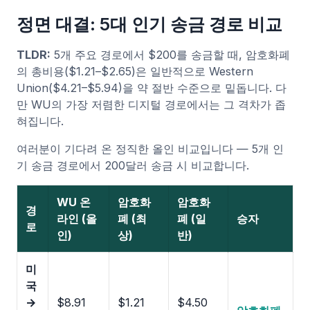
정면 대결: 5대 인기 송금 경로 비교
TLDR:
5개 주요 경로에서 $200를 송금할 때, 암호화폐
의 총비용($1.21–$2.65)은 일반적으로 Western
Union($4.21–$5.94)을 약 절반 수준으로 밑돕니다. 다
만 WU의 가장 저렴한 디지털 경로에서는 그 격차가 좁
혀집니다.
여러분이 기다려 온 정직한 올인 비교입니다 — 5개 인
기 송금 경로에서 200달러 송금 시 비교합니다.
WU 온
암호화
암호화
경
라인 (올
폐 (최
폐 (일
승자
로
인)
상)
반)
미
국
→
$8.91
$1.21
$4.50