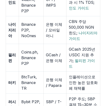
인도
과 시 1% TDS;
Binance
IMPS
인도 가이드
P2P
CBN 주당
나이
Binance
은행 이체
500,000 NGN
지리
P2P,
/ 모바일
한도;
나이지리아
아
NoOnes
머니
가이드
GCash 2025년
Coins.ph,
필리
GCash /
USDC 지원 추
Binance
핀
은행 이체
가;
필리핀 가이
P2P
드
BtcTurk,
인플레이션으로
은행 이체
터키
Binance
인한 높은 암호화
/ Papara
TR
폐 채택률
P2P 주도; SBP
러시
Bybit P2P,
SBP / T-
결제 15~30분 소