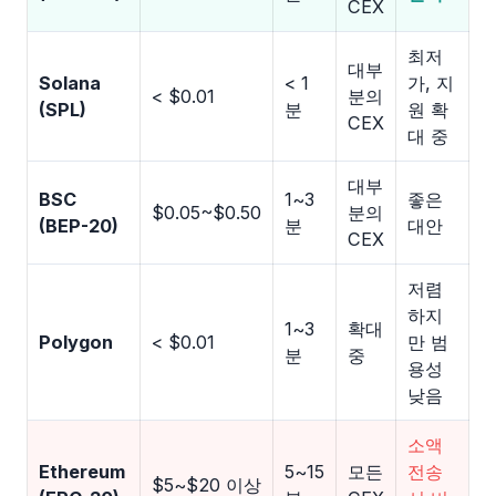
CEX
최저
대부
Solana
< 1
가, 지
< $0.01
분의
(SPL)
분
원 확
CEX
대 중
대부
BSC
1~3
좋은
$0.05~$0.50
분의
(BEP-20)
분
대안
CEX
저렴
하지
1~3
확대
Polygon
< $0.01
만 범
분
중
용성
낮음
소액
Ethereum
5~15
모든
전송
$5~$20 이상