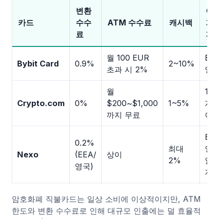
변환
이
카드
수수
ATM 수수료
캐시백
가
료
지
월 100 EUR
EEA
Bybit Card
0.9%
2~10%
초과 시 2%
영
월
130
Crypto.com
0%
$200~$1,000
1~5%
개
까지 무료
이
EEA
0.2%
최대
영국
Nexo
(EEA/
상이
2%
일
영국)
지
암호화폐 직불카드는 일상 소비에 이상적이지만, ATM
한도와 변환 수수료로 인해 대규모 인출에는 덜 효율적