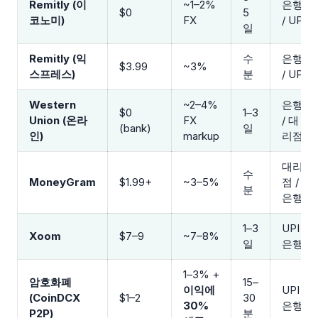
Remitly (이
~1–2%
은행
$0
5
코노미)
FX
/ UPI
일
Remitly (익
수
은행
$3.99
~3%
스프레스)
분
/ UPI
Western
~2–4%
은행
$0
1–3
Union (온라
FX
/ 대
(bank)
일
인)
markup
리점
대리
수
MoneyGram
$1.99+
~3–5%
점 /
분
은행
1–3
UPI /
Xoom
$7–9
~7–8%
일
은행
1–3% +
암호화폐
15–
이익에
UPI /
(CoinDCX
$1–2
30
30%
은행
P2P)
분