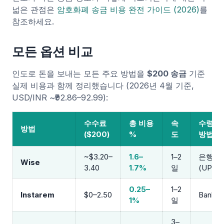
넓은 관점은
암호화폐 송금 비용 완전 가이드 (2026)
를
참조하세요.
모든 옵션 비교
인도로 돈을 보내는 모든 주요 방법을
$200 송금
기준
실제 비용과 함께 정리했습니다 (2026년 4월 기준,
USD/INR ~₹92.86–92.99):
수수료
총 비용
속
수령
방법
($200)
%
도
방법
~$3.20–
1.6–
1–2
은행
Wise
3.40
1.7%
일
(UPI)
0.25–
1–2
Instarem
$0–2.50
Bank
1%
일
3–