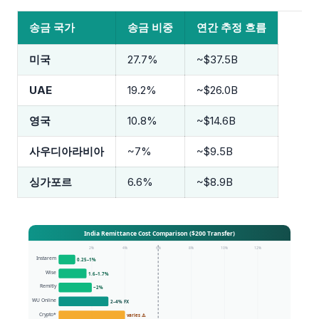
송금 국가
송금 비중
연간 추정 흐름
미국
27.7%
~$37.5B
UAE
19.2%
~$26.0B
영국
10.8%
~$14.6B
사우디아라비아
~7%
~$9.5B
싱가포르
6.6%
~$8.9B