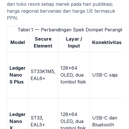
dari toko resmi setiap merek pada hari publikasi;
harga regional bervariasi dan harga UE termasuk
PPN.
Tabel 1 — Perbandingan Spek Dompet Perangkat K
Secure
Layar /
Model
Konektivitas
Element
Input
n
Ledger
128×64
ST33K1M5,
L
Nano
OLED, dua
USB-C saja
EAL6+
L
S Plus
tombol fisik
5
i
n
Ledger
128×64
ST33,
USB-C dan
L
Nano
OLED, dua
EAL5+
Bluetooth
L
X
tombol fisik