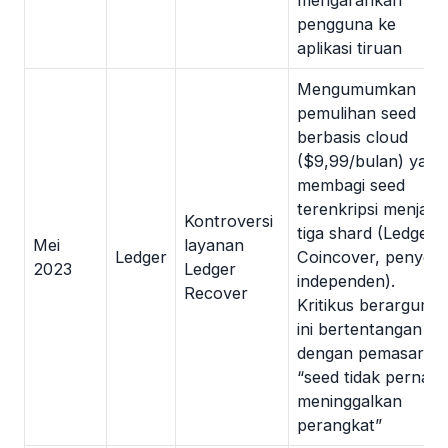
mengarahkan
pengguna ke
aplikasi tiruan
Mengumumkan
pemulihan seed
berbasis cloud
($9,99/bulan) yang
membagi seed
terenkripsi menjadi
Kontroversi
tiga shard (Ledger,
Mei
layanan
Ledger
Coincover, penyedi
2023
Ledger
independen).
Recover
Kritikus berargume
ini bertentangan
dengan pemasaran
“seed tidak pernah
meninggalkan
perangkat”