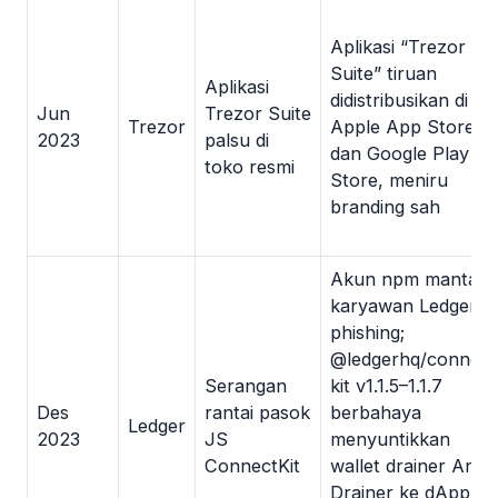
Aplikasi “Trezor
Suite” tiruan
Aplikasi
didistribusikan di
Jun
Trezor Suite
Trezor
Apple App Store
2023
palsu di
dan Google Play
toko resmi
Store, meniru
branding sah
Akun npm mantan
karyawan Ledger di
phishing;
@ledgerhq/connect
Serangan
kit v1.1.5–1.1.7
Des
rantai pasok
berbahaya
Ledger
2023
JS
menyuntikkan
ConnectKit
wallet drainer Ange
Drainer ke dApp