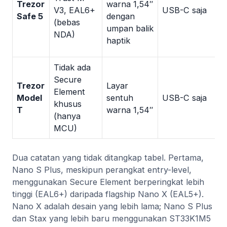
Trezor
warna 1,54″
V3, EAL6+
USB-C saja
Safe 5
dengan
(bebas
f
umpan balik
NDA)
haptik
B
Tidak ada
Secure
Trezor
Layar
1
Element
Model
sentuh
USB-C saja
T
khusus
T
warna 1,54″
S
(hanya
MCU)
Dua catatan yang tidak ditangkap tabel. Pertama,
Nano S Plus, meskipun perangkat entry-level,
menggunakan Secure Element berperingkat lebih
tinggi (EAL6+) daripada flagship Nano X (EAL5+).
Nano X adalah desain yang lebih lama; Nano S Plus
dan Stax yang lebih baru menggunakan ST33K1M5