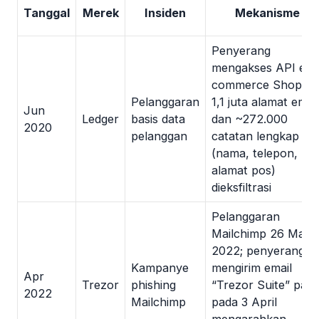
Tanggal
Merek
Insiden
Mekanisme
Penyerang
mengakses API e-
commerce Shopify;
Pelanggaran
1,1 juta alamat email
Jun
Ledger
basis data
dan ~272.000
2020
pelanggan
catatan lengkap
(nama, telepon,
alamat pos)
dieksfiltrasi
Pelanggaran
Mailchimp 26 Mar
2022; penyerang
Kampanye
mengirim email
Apr
Trezor
phishing
“Trezor Suite” pals
2022
Mailchimp
pada 3 April