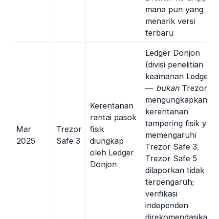
mana pun yang
menarik versi
terbaru
Ledger Donjon
(divisi penelitian
keamanan Ledger
—
bukan
Trezor)
mengungkapkan
Kerentanan
kerentanan
rantai pasok
tampering fisik yan
Mar
Trezor
fisik
memengaruhi
2025
Safe 3
diungkap
Trezor Safe 3.
oleh Ledger
Trezor Safe 5
Donjon
dilaporkan tidak
terpengaruh;
verifikasi
independen
direkomendasikan