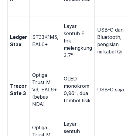
5
i
Layar
USB-C dan
s
sentuh E
Ledger
ST33K1M5,
Bluetooth,
Ink
Stax
EAL6+
pengisian
(
melengkung
nirkabel Qi
L
3,7″
L
Optiga
OLED
Trust M
Trezor
monokrom
k
V3, EAL6+
USB-C saja
Safe 3
0,96″, dua
v
(bebas
tombol fisik
S
NDA)
Layar
Optiga
k
sentuh
Trust M
(