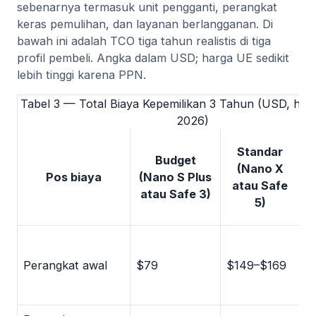
sebenarnya termasuk unit pengganti, perangkat
keras pemulihan, dan layanan berlangganan. Di
bawah ini adalah TCO tiga tahun realistis di tiga
profil pembeli. Angka dalam USD; harga UE sedikit
lebih tinggi karena PPN.
Tabel 3 — Total Biaya Kepemilikan 3 Tahun (USD, har
2026)
P
Standar
Budget
(Nano X
Pos biaya
(Nano S Plus
a
atau Safe
atau Safe 3)
5)
$
(S
Perangkat awal
$79
$149–$169
$
(