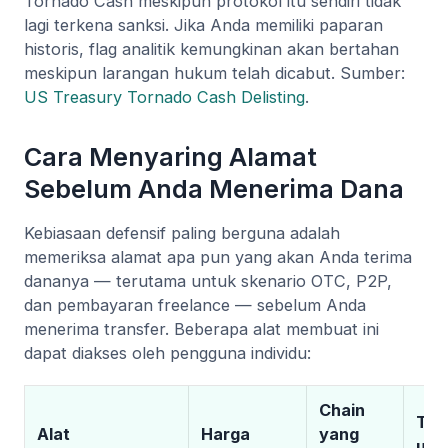
Tornado Cash meskipun protokol itu sendiri tidak
lagi terkena sanksi. Jika Anda memiliki paparan
historis, flag analitik kemungkinan akan bertahan
meskipun larangan hukum telah dicabut. Sumber:
US Treasury Tornado Cash Delisting
.
Cara Menyaring Alamat
Sebelum Anda Menerima Dana
Kebiasaan defensif paling berguna adalah
memeriksa alamat apa pun yang akan Anda terima
dananya — terutama untuk skenario OTC, P2P,
dan pembayaran freelance — sebelum Anda
menerima transfer. Beberapa alat membuat ini
dapat diakses oleh pengguna individu:
Chain
Ter
Alat
Harga
yang
unt