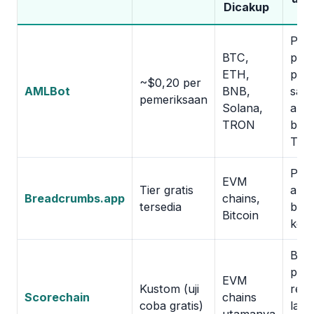
Dicakup
Pem
BTC,
pra-
ETH,
per
~$0,20 per
AMLBot
BNB,
satu 
pemeriksaan
Solana,
ant
TRON
bot
Tel
Pel
EVM
Tier gratis
alira
Breadcrumbs.app
chains,
tersedia
berb
Bitcoin
kom
Bisn
pen
EVM
Kustom (uji
regu
Scorechain
chains
coba gratis)
lapo