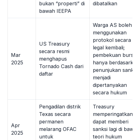
bukan “properti” di
dibatalkan
bawah IEEPA
Warga AS boleh
menggunakan
protokol secara
US Treasury
legal kembali;
secara resmi
Mar
pembekuan bursa
menghapus
2025
hanya berdasarkan
Tornado Cash dari
penunjukan sanksi
daftar
menjadi
dipertanyakan
secara hukum
Pengadilan distrik
Treasury
Texas secara
memperingatkan
permanen
dapat memberi
Apr
melarang OFAC
sanksi lagi di bawah
2025
untuk
teori hukum