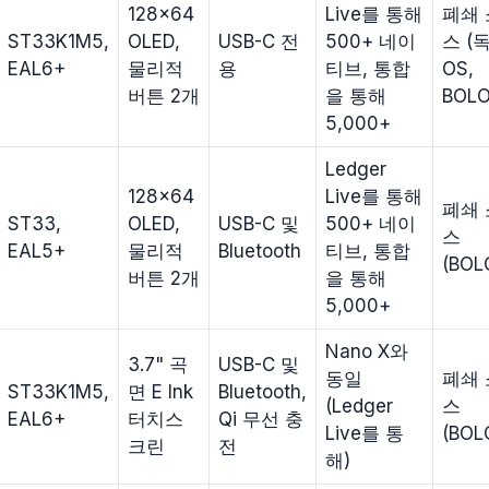
128×64
Live를 통해
폐쇄 
ST33K1M5,
OLED,
USB-C 전
500+ 네이
스 (
EAL6+
물리적
용
티브, 통합
OS,
버튼 2개
을 통해
BOLO
5,000+
Ledger
128×64
Live를 통해
폐쇄 
ST33,
OLED,
USB-C 및
500+ 네이
스
EAL5+
물리적
Bluetooth
티브, 통합
(BOL
버튼 2개
을 통해
5,000+
Nano X와
3.7" 곡
USB-C 및
동일
폐쇄 
ST33K1M5,
면 E Ink
Bluetooth,
(Ledger
스
EAL6+
터치스
Qi 무선 충
Live를 통
(BOL
크린
전
해)