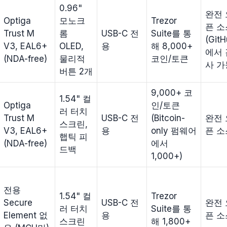
0.96"
완전 
Optiga
모노크
Trezor
픈 소
Trust M
롬
USB-C 전
Suite를 통
(Git
V3, EAL6+
OLED,
용
해 8,000+
에서 
(NDA-free)
물리적
코인/토큰
사 가
버튼 2개
9,000+ 코
1.54" 컬
Optiga
인/토큰
러 터치
Trust M
USB-C 전
(Bitcoin-
완전 
스크린,
V3, EAL6+
용
only 펌웨어
픈 소
햅틱 피
(NDA-free)
에서
드백
1,000+)
전용
1.54" 컬
Trezor
Secure
USB-C 전
완전 
러 터치
Suite를 통
Element 없
용
픈 소
스크린
해 1,800+