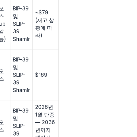
오
BIP-39
~$79
스
및
(재고 상
Hub
SLIP-
황에 따
감
39
라)
능)
Shamir
BIP-39
및
오
SLIP-
$169
스
39
Shamir
2026년
BIP-39
1월 단종
및
오
— 2036
SLIP-
스
년까지
39