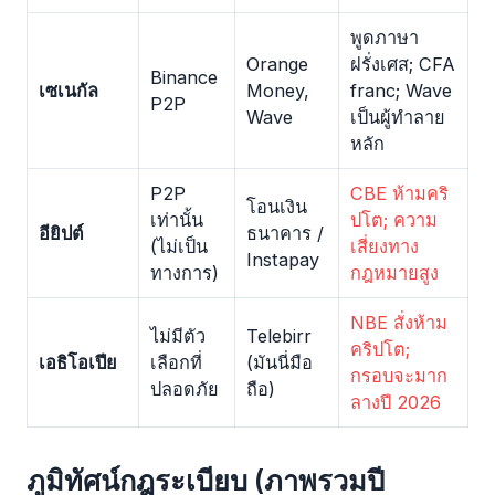
พูดภาษา
Orange
ฝรั่งเศส; CFA
Binance
เซเนกัล
Money,
franc; Wave
P2P
Wave
เป็นผู้ทำลาย
หลัก
P2P
CBE ห้ามคริ
โอนเงิน
เท่านั้น
ปโต; ความ
อียิปต์
ธนาคาร /
(ไม่เป็น
เสี่ยงทาง
Instapay
ทางการ)
กฎหมายสูง
NBE สั่งห้าม
ไม่มีตัว
Telebirr
คริปโต;
เอธิโอเปีย
เลือกที่
(มันนี่มือ
กรอบจะมาก
ปลอดภัย
ถือ)
ลางปี 2026
ภูมิทัศน์กฎระเบียบ (ภาพรวมปี