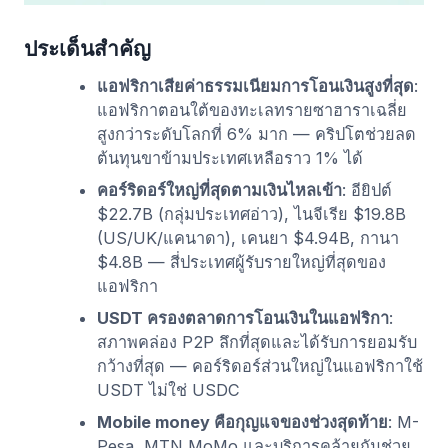
ประเด็นสำคัญ
แอฟริกาเสียค่าธรรมเนียมการโอนเงินสูงที่สุด
:
แอฟริกาตอนใต้ของทะเลทรายซาฮาราเฉลี่ย
สูงกว่าระดับโลกที่ 6% มาก — คริปโตช่วยลด
ต้นทุนขาข้ามประเทศเหลือราว 1% ได้
คอร์ริดอร์ใหญ่ที่สุดตามเงินไหลเข้า
: อียิปต์
$22.7B (กลุ่มประเทศอ่าว), ไนจีเรีย $19.8B
(US/UK/แคนาดา), เคนยา $4.94B, กานา
$4.8B — สี่ประเทศผู้รับรายใหญ่ที่สุดของ
แอฟริกา
USDT ครองตลาดการโอนเงินในแอฟริกา
:
สภาพคล่อง P2P ลึกที่สุดและได้รับการยอมรับ
กว้างที่สุด — คอร์ริดอร์ส่วนใหญ่ในแอฟริกาใช้
USDT ไม่ใช่ USDC
Mobile money คือกุญแจของช่วงสุดท้าย
: M-
Pesa, MTN MoMo และบริการคล้ายกันช่วย