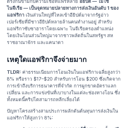
ตรงกันข้ามกับความเชื่อที่แพร่หลาย
อียิปต์ — ไม่ใช่
ไนจีเรีย — เป็นจุดหมายปลายทางการส่งเงินอันดับ 1 ของ
แอฟริกา
เงินส่วนใหญ่ที่ไหลเข้าอียิปต์มาจากรัฐอ่าว
เปอร์เซียที่มีชาวอียิปต์หลายล้านคนทำงานอยู่ สำหรับ
แอฟริกาซับซาฮาราโดยเฉพาะ ไนจีเรียครองตำแหน่ง
โดยเงินโอนส่วนใหญ่มาจากชาวพลัดถิ่นในสหรัฐฯ สห
ราชอาณาจักร และแคนาดา
เหตุใดแอฟริกาจึงจ่ายมาก
TLDR:
ค่าธรรมเนียมการโอนเงินในแอฟริกาเฉลี่ยสูงกว่า
8% หรือราว $17–$20 สำหรับการโอน $200 ซึ่งเกิดจาก
การเข้าถึงบริการธนาคารที่จำกัด การผูกขาดอัตราแลก
เปลี่ยน และการแข่งขันที่เบาบางในแต่ละช่องทางโอน ซึ่ง
ทั้งหมดนี้คริปโตสามารถหลีกเลี่ยงได้
ปัญหาโครงสร้างสามประการผลักดันต้นทุนการส่งเงินใน
แอฟริกาให้สูงกว่า 8%: