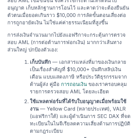
สอบ AML เข้มข้นขึ้น จึงควรใช้กระดานเทรดที่มีใบ
อนุญาต เก็บหลักฐานการโอนไว้ และคาดว่าจะต้องยืนยัน
ตัวตนเมื่อยอดเกินราว $10,000 การลัดขั้นตอนเสี่ยงต่อ
การถูกอายัดเงิน ไม่ใช่แค่ค่าธรรมเนียมที่สูงขึ้น
การส่งเงินจำนวนมากไปยังแอฟริกาจะกระตุ้นการตรวจ
สอบ AML (การต่อต้านการฟอกเงิน) มากกว่าเส้นทาง
ส่วนใหญ่ ปกป้องตัวเอง:
เก็บบันทึก
— เอกสารแหล่งที่มาของเงินกลาย
เป็นเรื่องสำคัญที่ $10,000+ บันทึกสลิปเงิน
เดือน แบบแสดงภาษี หรือประวัติธุรกรรมจาก
ด้านผู้ส่ง คู่มือ
การถอนเงิน
ของเราครอบคลุม
รายการตรวจสอบ AML โดยละเอียด
ใช้แพลตฟอร์มที่ได้รับใบอนุญาตเมื่อพร้อมใช้
งาน
— Yellow Card (หลายประเทศ), VALR
(แอฟริกาใต้) และผู้ดำเนินการ SEC DAX ที่จด
ทะเบียนในไนจีเรียลดความเสี่ยงด้านการปฏิบัติ
ตามกฎระเบียบ