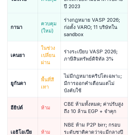
ปี 2023
ร่างกฎหมาย VASP 2026;
ควบคุม
กานา
ก่อตั้ง VARO; 11 บริษัทใน
(ใหม่)
sandbox
ในช่วง
ร่างระเบียบ VASP 2026;
เคนยา
เปลี่ยน
ภาษีสินทรัพย์ดิจิทัล 3%
ผ่าน
ไม่มีกฎหมายคริปโตเฉพาะ;
พื้นที่สี
ยูกันดา
มีการออกคำเตือนแต่ไม่
เทา
บังคับใช้
CBE ห้ามทั้งหมด; ค่าปรับสูง
อียิปต์
ห้าม
ถึง 10 ล้าน EGP + จำคุก
NBE ห้าม P2P birr; กรอบ
เอธิโอเปีย
ห้าม
ระดับชาติคาดว่าจะมีกลางปี