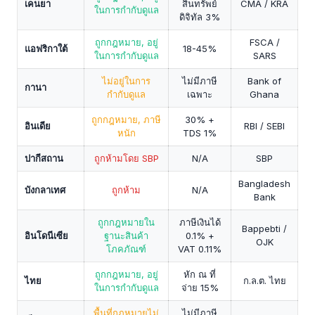
เคนยา
สินทรัพย์
CMA / KRA
ในการกำกับดูแล
ดิจิทัล 3%
ถูกกฎหมาย, อยู่
FSCA /
แอฟริกาใต้
18-45%
ในการกำกับดูแล
SARS
ไม่อยู่ในการ
ไม่มีภาษี
Bank of
กานา
กำกับดูแล
เฉพาะ
Ghana
ถูกกฎหมาย, ภาษี
30% +
อินเดีย
RBI / SEBI
หนัก
TDS 1%
ปากีสถาน
ถูกห้ามโดย SBP
N/A
SBP
Bangladesh
บังกลาเทศ
ถูกห้าม
N/A
Bank
ถูกกฎหมายใน
ภาษีเงินได้
Bappebti /
อินโดนีเซีย
ฐานะสินค้า
0.1% +
OJK
โภคภัณฑ์
VAT 0.11%
ถูกกฎหมาย, อยู่
หัก ณ ที่
ไทย
ก.ล.ต. ไทย
ในการกำกับดูแล
จ่าย 15%
พื้นที่กฎหมายไม่
ไม่มีภาษี