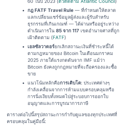
60 ในปี 2023 (
ตัวติดตาม Atlantic Council
)
กฎ FATF Travel Rule
— ที่กำหนดให้ตลาด
แลกเปลี่ยนแชร์ข้อมูลผู้ส่งและผู้รับสำหรับ
ธุรกรรมที่เกินเกณฑ์ — ได้ผ่านหรืออยู่ระหว่าง
ดำเนินการใน
85 จาก 117
เขตอำนาจศาลที่ถูก
เฝ้าติดตาม (
FATF
)
เอลซัลวาดอร์
ยกเลิกสถานะเงินที่ชำระหนี้ได้
ตามกฎหมายของ Bitcoin ในเดือนมกราคม
2025 ภายใต้แรงกดดันจาก IMF แม้ว่า
Bitcoin ยังคงถูกกฎหมายที่จะถือครองและซื้อ
ขาย
แนวโน้มหลักคือ
การเติบโต
: ประเทศต่างๆ
กำลังเคลื่อนจากการห้ามแบบครอบคลุมหรือ
การนิ่งเงียบทั้งหมดไปสู่ระบอบการออกใบ
อนุญาตและการบูรณาการภาษี
ตารางต่อไปนี้สรุปสถานะการกำกับดูแลของทุกประเทศที่
ครอบคลุมในคู่มือนี้: