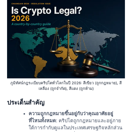
ภูมิทัศน์กฎระเบียบคริปโตทั่วโลกในปี 2026: สีเขียว (ถูกกฎหมาย), สี
เหลือง (ถูกจำกัด), สีแดง (ถูกห้าม)
ประเด็นสำคัญ
ความถูกกฎหมายขึ้นอยู่กับว่าคุณอาศัยอยู่
ที่ไหนทั้งหมด
: คริปโตถูกกฎหมายและอยู่ภาย
ใต้การกำกับดูแลในประเทศเศรษฐกิจหลักส่วน