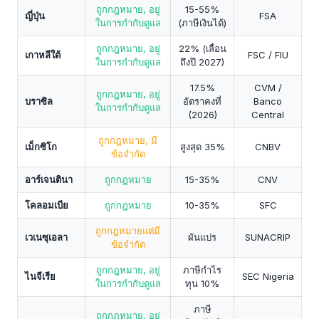
ถูกกฎหมาย, อยู่
15-55%
ญี่ปุ่น
FSA
ในการกำกับดูแล
(ภาษีเงินได้)
ถูกกฎหมาย, อยู่
22% (เลื่อน
เกาหลีใต้
FSC / FIU
ในการกำกับดูแล
ถึงปี 2027)
17.5%
CVM /
ถูกกฎหมาย, อยู่
บราซิล
อัตราคงที่
Banco
ในการกำกับดูแล
(2026)
Central
ถูกกฎหมาย, มี
เม็กซิโก
สูงสุด 35%
CNBV
ข้อจำกัด
อาร์เจนตินา
ถูกกฎหมาย
15-35%
CNV
โคลอมเบีย
ถูกกฎหมาย
10-35%
SFC
ถูกกฎหมายแต่มี
เวเนซุเอลา
ผันแปร
SUNACRIP
ข้อจำกัด
ถูกกฎหมาย, อยู่
ภาษีกำไร
ไนจีเรีย
SEC Nigeria
ในการกำกับดูแล
ทุน 10%
ภาษี
ถูกกฎหมาย, อยู่