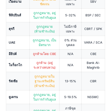
เวียดนาม
SBV
ชัดเจน
เฉพาะ
ถูกกฎหมาย, อยู่
ฟิลิปปินส์
5-32%
BSP / SEC
ในการกำกับดูแล
ถูกกฎหมาย
ไม่มีภาษี
ตุรกี
CBRT / SPK
(ห้ามชำระเงิน)
เฉพาะ
ถูกกฎหมาย, เป็น
0% ส่วน
UAE
VARA / SCA
มิตรมาก
บุคคล
อียิปต์
ถูกห้ามโดย CBE
N/A
CBE
ถูกห้าม (อยู่
Bank Al-
โมร็อกโก
N/A
ระหว่างทบทวน)
Maghrib
ถูกกฎหมายใน
รัสเซีย
ฐานะทรัพย์สิน
13-15%
CBR
(ห้ามชำระเงิน)
ถูกกฎหมาย, อยู่
ยูเครน
5-19.5%
NSSMC
ในการกำกับดูแล
ภาษีขุด
ถูกกฎหมาย, อยู่