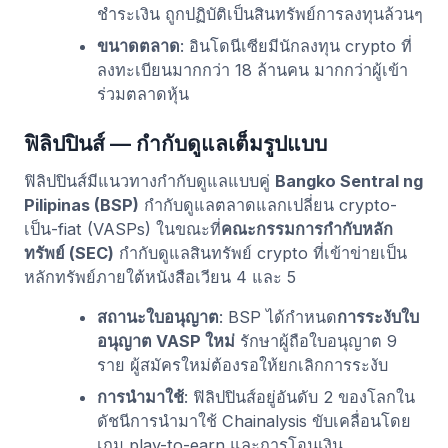
ชำระเงิน ถูกปฏิบัติเป็นสินทรัพย์การลงทุนล้วนๆ
ขนาดตลาด
: อินโดนีเซียมีนักลงทุน crypto ที่
ลงทะเบียนมากกว่า 18 ล้านคน มากกว่าผู้เข้า
ร่วมตลาดหุ้น
ฟิลิปปินส์ — กำกับดูแลเต็มรูปแบบ
ฟิลิปปินส์มีแนวทางกำกับดูแลแบบคู่
Bangko Sentral ng
Pilipinas (BSP)
กำกับดูแลตลาดแลกเปลี่ยน crypto-
เป็น-fiat (VASPs) ในขณะที่
คณะกรรมการกำกับหลัก
ทรัพย์ (SEC)
กำกับดูแลสินทรัพย์ crypto ที่เข้าข่ายเป็น
หลักทรัพย์ภายใต้หนังสือเวียน 4 และ 5
สถานะใบอนุญาต
: BSP ได้กำหนด
การระงับใบ
อนุญาต VASP ใหม่
รักษาผู้ถือใบอนุญาต 9
ราย ผู้สมัครใหม่ต้องรอให้ยกเลิกการระงับ
การนำมาใช้
: ฟิลิปปินส์อยู่อันดับ 2 ของโลกใน
ดัชนีการนำมาใช้ Chainalysis ขับเคลื่อนโดย
เกม play-to-earn และการโอนเงิน