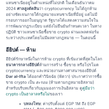
แทนซาเนียอยู่ในตำแหน่งที่ไม่ปกติ ในเดือนธันวาคม
2024
ศาลสูงตัดสิน
ว่า cryptocurrency ไม่ได้ถูกห้าม
อย่างชัดเจนภายใต้กฎหมายแทนซาเนียที่มีอยู่ แต่ไม่มี
กรอบการออกใบอนุญาต รัฐบาลได้แสดงความสนใจใน
การพัฒนากฎระเบียบ แต่ยังไม่ยืนยันกำหนดเวลา ในทาง
ปฏิบัติ ชาวแทนซาเนียซื้อขาย crypto ผ่านแพลตฟอร์ม
ระหว่างประเทศโดยไม่มีผลทางกฎหมาย — ในตอนนี้
อียิปต์ — ห้าม
อียิปต์รักษาหนึ่งในการห้าม crypto ที่เข้มงวดที่สุดในโลก
ธนาคารกลางอียิปต์
ห้ามการสร้าง ซื้อขาย หรือโปรโมต
cryptocurrency และหน่วยงานทางศาสนาของอียิปต์
Dar al-Ifta
ได้ออกคำวินิจฉัย (ฟัตวา) ประกาศว่าการซื้อ
ขาย crypto เป็น
ฮะรอม
(ห้ามตามกฎหมายอิสลาม)
สำหรับบริบทเกี่ยวกับมุมมองการเงินอิสลาม ดู
คู่มือว่า
crypto เป็นฮาลาลหรือไม่
ของเรา
บทลงโทษ
: ค่าปรับตั้งแต่ EGP 1M ถึง EGP