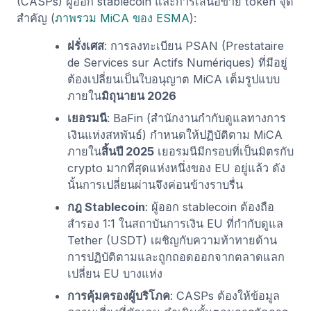
(CASPs) ผู้ออก stablecoin และการเสนอขาย token จุด
สำคัญ (
ภาพรวม MiCA ของ ESMA
):
ฝรั่งเศส
: การลงทะเบียน PSAN (Prestataire
de Services sur Actifs Numériques) ที่มีอยู่
ต้องเปลี่ยนเป็นใบอนุญาต MiCA เต็มรูปแบบ
ภายใน
มิถุนายน 2026
เยอรมนี
: BaFin (สำนักงานกำกับดูแลทางการ
เงินแห่งสหพันธ์) กำหนดให้ปฏิบัติตาม MiCA
ภายใน
สิ้นปี 2025
เยอรมนีมีกรอบที่เป็นมิตรกับ
crypto มากที่สุดแห่งหนึ่งของ EU อยู่แล้ว ดัง
นั้นการเปลี่ยนผ่านจึงค่อนข้างราบรื่น
กฎ Stablecoin
: ผู้ออก stablecoin ต้องถือ
สำรอง 1:1 ในสถาบันการเงิน EU ที่กำกับดูแล
Tether (USDT) เผชิญกับความท้าทายด้าน
การปฏิบัติตามและถูกถอดออกจากตลาดแลก
เปลี่ยน EU บางแห่ง
การคุ้มครองผู้บริโภค
: CASPs ต้องให้ข้อมูล