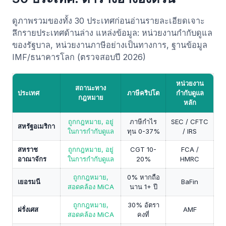
ดูภาพรวมของทั้ง 30 ประเทศก่อนอ่านรายละเอียดเจาะ
ลึกรายประเทศด้านล่าง แหล่งข้อมูล: หน่วยงานกำกับดูแล
ของรัฐบาล, หน่วยงานภาษีอย่างเป็นทางการ, ฐานข้อมูล
IMF/ธนาคารโลก (ตรวจสอบปี 2026)
หน่วยงาน
สถานะทาง
ประเทศ
ภาษีคริปโต
กำกับดูแล
กฎหมาย
หลัก
ถูกกฎหมาย, อยู่
ภาษีกำไร
SEC / CFTC
สหรัฐอเมริกา
ในการกำกับดูแล
ทุน 0-37%
/ IRS
สหราช
ถูกกฎหมาย, อยู่
CGT 10-
FCA /
อาณาจักร
ในการกำกับดูแล
20%
HMRC
ถูกกฎหมาย,
0% หากถือ
เยอรมนี
BaFin
สอดคล้อง MiCA
นาน 1+ ปี
ถูกกฎหมาย,
30% อัตรา
ฝรั่งเศส
AMF
สอดคล้อง MiCA
คงที่