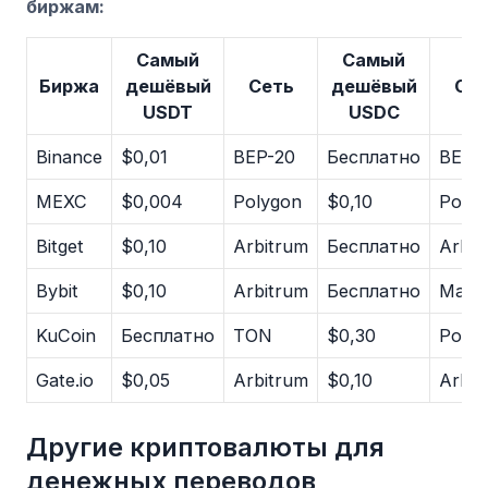
биржам:
Самый
Самый
Биржа
дешёвый
Сеть
дешёвый
Сет
USDT
USDC
Binance
$0,01
BEP-20
Бесплатно
BEP-
MEXC
$0,004
Polygon
$0,10
Polyg
Bitget
$0,10
Arbitrum
Бесплатно
Arbit
Bybit
$0,10
Arbitrum
Бесплатно
Mantl
KuCoin
Бесплатно
TON
$0,30
Polyg
Gate.io
$0,05
Arbitrum
$0,10
Arbit
Другие криптовалюты для
денежных переводов