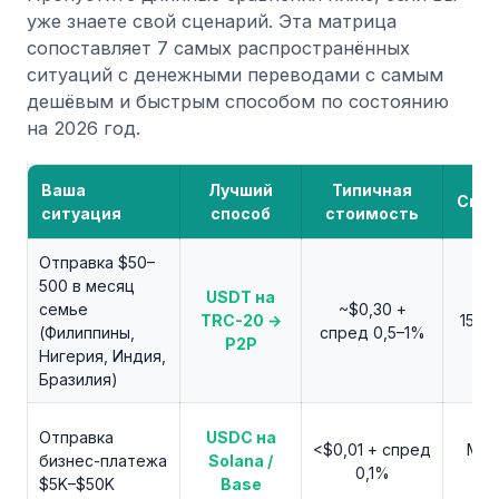
уже знаете свой сценарий. Эта матрица
сопоставляет 7 самых распространённых
ситуаций с денежными переводами с самым
дешёвым и быстрым способом по состоянию
на 2026 год.
Ваша
Лучший
Типичная
Скор
ситуация
способ
стоимость
Отправка $50–
500 в месяц
USDT на
семье
~$0,30 +
TRC-20 →
15–3
(Филиппины,
спред 0,5–1%
P2P
Нигерия, Индия,
Бразилия)
Отправка
USDC на
<$0,01 + спред
Мен
бизнес-платежа
Solana /
0,1%
м
$5K–$50K
Base