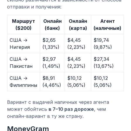
отправки и получения:
Маршрут
Онлайн
Онлайн
Агент
($200)
(банк)
(карта)
(наличные)
США →
$2,65
$4,45
$19,74
Нигерия
(1,33%)
(2,23%)
(9,87%)
США →
$2,97
$4,45
$27,34
Пакистан
(1,49%)
(2,23%)
(13,67%)
США →
$8,91
$10,12
$10,12
Филиппины
(4,46%)
(5,06%)
(5,06%)
Вариант с выдачей наличных через агента
может обойтись
в 7–10 раз дороже
, чем
онлайн-вариант в ту же страну.
MoneyGram