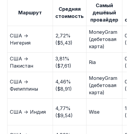
Самый
С
Средняя
Маршрут
дешёвый
н
стоимость
провайдер
ст
MoneyGram
США →
2,72%
0,0
(дебетовая
Нигерия
($5,43)
($0
карта)
США →
3,81%
0,4
Ria
Пакистан
($7,61)
($0
MoneyGram
США →
4,46%
0,5
(дебетовая
Филиппины
($8,91)
($1,
карта)
4,77%
1,0
США → Индия
Wise
($9,54)
($2