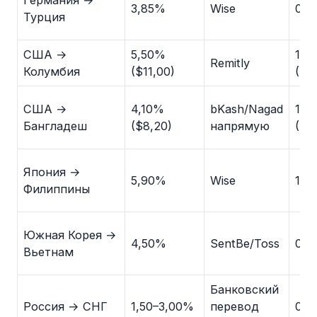
3,85%
Wise
0,7
Турция
США →
5,50%
1,2
Remitly
Колумбия
($11,00)
($2
США →
4,10%
bKash/Nagad
1,5
Бангладеш
($8,20)
напрямую
($3
Япония →
5,90%
Wise
1,4
Филиппины
Южная Корея →
4,50%
SentBe/Toss
0,9
Вьетнам
Банковский
Россия → СНГ
1,50–3,00%
перевод
0,5