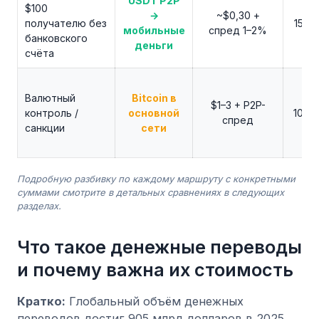
USDT P2P
$100
→
~$0,30 +
получателю без
15–3
мобильные
спред 1–2%
банковского
деньги
счёта
Валютный
Bitcoin в
$1–3 + P2P-
контроль /
основной
10–6
спред
санкции
сети
Подробную разбивку по каждому маршруту с конкретными
суммами смотрите в детальных сравнениях в следующих
разделах.
Что такое денежные переводы
и почему важна их стоимость
Кратко:
Глобальный объём денежных
переводов достиг 905 млрд долларов в 2025