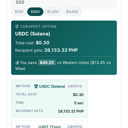
$100
$500
$1,000
$5,000
🏆 CHEAPEST OPTION
USDC (Solana)
$0.30
Total cost:
28,133.32 PHP
Recipient gets:
💰 You save
$49.20
vs Western Union ($13.45 vs
Wise)
🏆
USDC (Solana)
CRYPTO
$0.30
5 sec
28,133.32 PHP
USDT (Tron)
CRYPTO