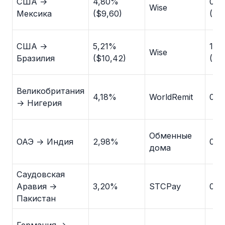
США →
4,80%
0,9
Wise
Мексика
($9,60)
($1
США →
5,21%
1,1
Wise
Бразилия
($10,42)
($2
Великобритания
4,18%
WorldRemit
0,8
→ Нигерия
Обменные
ОАЭ → Индия
2,98%
0,5
дома
Саудовская
Аравия →
3,20%
STCPay
0,8
Пакистан
Германия →