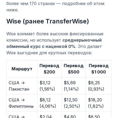
более чем 170 странах — подробнее об этом
ниже.
Wise (ранее TransferWise)
Wise взимает более высокие фиксированные
комиссии, но использует
среднерыночный
обменный курс с наценкой 0%
. Это делает
Wise выгоднее для крупных переводов:
Перевод
Перевод
Перевод
Маршрут
$200
$500
$1 000
США →
$3,12
$5,69
$9,25
Пакистан
(1,56%)
(1,14%)
(0,93%)
США →
$8,12
$12,50
$18,20
Филиппины
(4,06%)
(2,50%)
(1,82%)
США →
$2,04
$4,80
$8,50