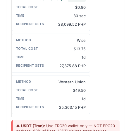
$0.90
30 sec
28,099.52 PHP
Wise
$13.75
1d
27,375.88 PHP
Western Union
$49.50
1d
25,363.15 PHP
⚠️
USDT (Tron):
Use TRC20 wallet only — NOT ERC20
address. 80% of "lost USDT" tickets trace back to