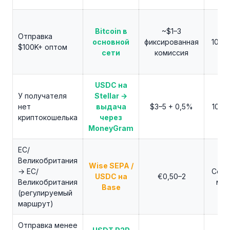
Bitcoin в
~$1–3
Отправка
основной
фиксированная
10–6
$100K+ оптом
сети
комиссия
USDC на
У получателя
Stellar →
нет
выдача
$3–5 + 0,5%
10–3
криптокошелька
через
MoneyGram
ЕС/
Великобритания
Wise SEPA /
→ ЕС/
Секу
USDC на
€0,50–2
Великобритания
мин
Base
(регулируемый
маршрут)
Отправка менее