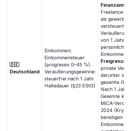
Finanzamt
is
Freelance-K
als gewerbli
versteuert. K
Veräußerungs
von 1 Jahr u
persönlichen
Einkommen:
Einkommenste
Einkommensteuer
Freigrenze: 
🇩🇪
(progressiv 0–45 %).
private Verä
Deutschland
Veräußerungsgewinne:
darunter steu
steuerfrei nach 1 Jahr
gesamte Gewin
Haltedauer (§23 EStG)
Nach 1 Jahr 
Gewinne kompl
MiCA-Verordnu
2024 (Krypto-
benötigen BaF
Einkommenst