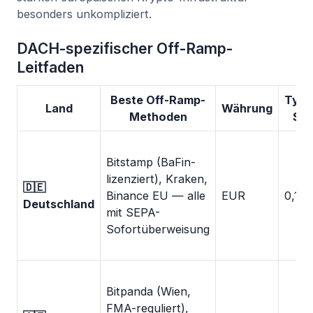
besonders unkompliziert.
DACH-spezifischer Off-Ramp-
Leitfaden
Beste Off-Ramp-
Typi
Land
Währung
Methoden
Spr
Bitstamp (BaFin-
lizenziert), Kraken,
🇩🇪
Binance EU — alle
EUR
0,1–
Deutschland
mit SEPA-
Sofortüberweisung
Bitpanda (Wien,
FMA-reguliert),