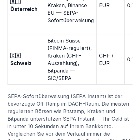
🇦🇹
Kraken, Binance
EUR
0,1–
Österreich
EU — SEPA-
Sofortüberweisung
Bitcoin Suisse
(FINMA-reguliert),
🇨🇭
Kraken (CHF-
CHF /
0,1–
Schweiz
Auszahlung),
EUR
Bitpanda —
SIC/SEPA
SEPA-Sofortüberweisung (SEPA Instant) ist der
bevorzugte Off-Ramp im DACH-Raum. Die meisten
regulierten Börsen wie Bitstamp, Kraken und
Bitpanda unterstützen SEPA Instant — Ihr Geld ist
in unter 10 Sekunden auf Ihrem Bankkonto.
Vergleichen Sie vor dem Verkauf immer die