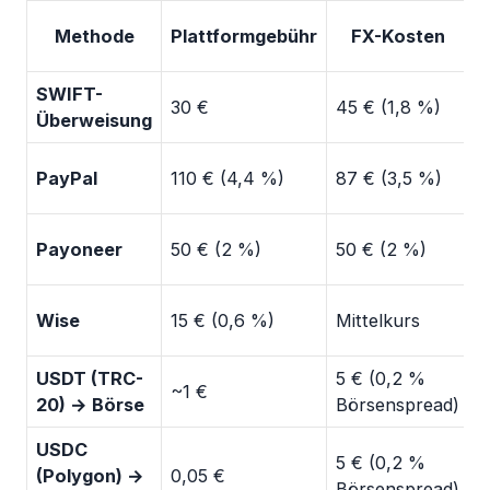
Methode
Plattformgebühr
FX-Kosten
A
SWIFT-
30 €
45 € (1,8 %)
0
Überweisung
PayPal
110 € (4,4 %)
87 € (3,5 %)
0
Payoneer
50 € (2 %)
50 € (2 %)
2
Wise
15 € (0,6 %)
Mittelkurs
0
USDT (TRC-
5 € (0,2 %
~1 €
0
20) → Börse
Börsenspread)
USDC
5 € (0,2 %
(Polygon) →
0,05 €
0
Börsenspread)