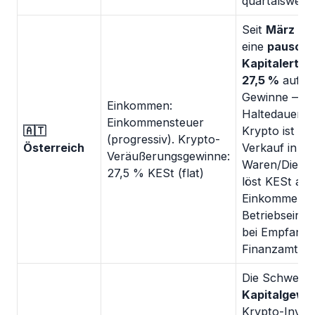
quartalsweise
Seit
März 20
eine
pauscha
Kapitalertra
27,5 %
auf re
Gewinne — u
Einkommen:
Haltedauer. 
Einkommensteuer
🇦🇹
Krypto ist st
(progressiv). Krypto-
Österreich
Verkauf in Fi
Veräußerungsgewinne:
Waren/Dienst
27,5 % KESt (flat)
löst KESt aus
Einkommen wi
Betriebsein
bei Empfang v
Finanzamt Ös
Die Schweiz 
Kapitalgewi
Krypto-Invest