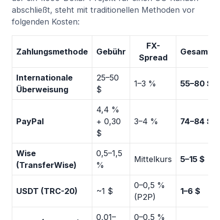
abschließt, steht mit traditionellen Methoden vor
folgenden Kosten:
FX-
Zahlungsmethode
Gebühr
Gesamtko
Spread
Internationale
25–50
1–3 %
55–80 $
Überweisung
$
4,4 %
PayPal
+ 0,30
3–4 %
74–84 $
$
Wise
0,5–1,5
Mittelkurs
5–15 $
(TransferWise)
%
0–0,5 %
USDT (TRC-20)
~1 $
1–6 $
(P2P)
0,01–
0–0,5 %