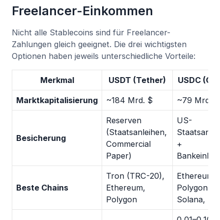
Freelancer-Einkommen
Nicht alle Stablecoins sind für Freelancer-
Zahlungen gleich geeignet. Die drei wichtigsten
Optionen haben jeweils unterschiedliche Vorteile:
Merkmal
USDT (Tether)
USDC (Circ
Marktkapitalisierung
~184 Mrd. $
~79 Mrd. $
Reserven
US-
(Staatsanleihen,
Staatsanle
Besicherung
Commercial
+
Paper)
Bankeinlag
Tron (TRC-20),
Ethereum,
Beste Chains
Ethereum,
Polygon,
Polygon
Solana, Ba
0,01–0,10 $