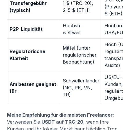
Transfergebühr
1 $ (TRC-20),
(Polygon), 
(typisch)
2–5 $ (ETH)
$ (ETH)
Höchste
Hoch in
P2P-Liquidität
weltweit
USA/EU
Hoch (US-
Mittel (unter
Regulatorische
reguliert,
regulatorischer
Klarheit
transparen
Beobachtung)
Audits)
US/EU-
Schwellenländer
Am besten geeignet
Kunden,
(NG, PK, VN,
für
regulierte
TR)
Umgebung
Meine Empfehlung für die meisten Freelancer:
Verwenden Sie
USDT auf TRC-20
, wenn Ihre
Kunden und Ihr lokaler Markt hauptsächlich Tron