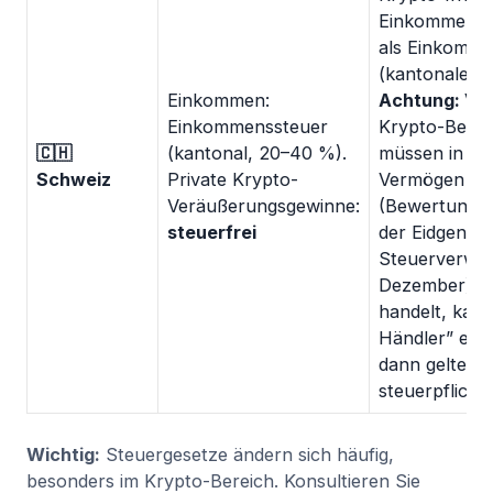
Einkommen in
als Einkomme
(kantonale +
Einkommen:
Achtung: Ve
Einkommenssteuer
Krypto-Best
🇨🇭
(kantonal, 20–40 %).
müssen in der
Schweiz
Private Krypto-
Vermögen dek
Veräußerungsgewinne:
(Bewertung b
steuerfrei
der Eidgenös
Steuerverwal
Dezember). W
handelt, kan
Händler” ein
dann gelten 
steuerpflicht
Wichtig:
Steuergesetze ändern sich häufig,
besonders im Krypto-Bereich. Konsultieren Sie