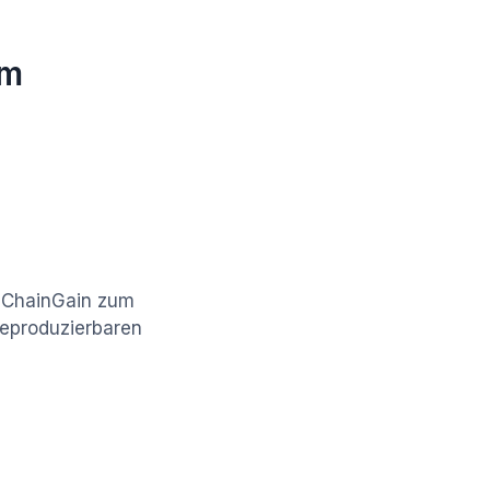
ym
n ChainGain zum
reproduzierbaren