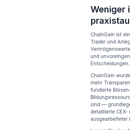
Weniger 
praxista
ChainGain ist ei
Trader und Anleg
Vermögenswerte z
und unvoreingeno
Entscheidungen.
ChainGain wurde
mehr Transparenz
fundierte Börse
Bildungsressourc
sind — grundlege
detaillierte CEX-
ausgearbeiteter 