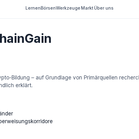
Lernen
Börsen
Werkzeuge
Markt
Über uns
hainGain
to-Bildung – auf Grundlage von Primärquellen recherch
dlich erklärt.
änder
erweisungskorridore