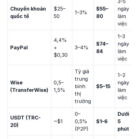
3–5
Chuyển khoản
$25–
$55–
ngày
1–3%
quốc tế
50
80
làm
việc
1–3
4,4%
$74–
ngày
PayPal
+
3–4%
84
làm
$0,30
việc
Tỷ giá
1–2
trung
Wise
0,5–
ngày
bình
$5–15
(TransferWise)
1,5%
làm
thị
việc
trường
0–
Dưới
USDT (TRC-
~$1
0,5%
$1–6
5
20)
(P2P)
phút