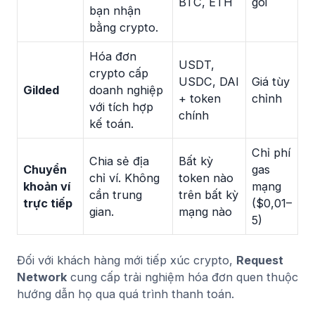
BTC, ETH
gói
bạn nhận
bằng crypto.
Hóa đơn
USDT,
crypto cấp
USDC, DAI
Giá tùy
Gilded
doanh nghiệp
+ token
chỉnh
với tích hợp
chính
kế toán.
Chỉ phí
Chia sẻ địa
Bất kỳ
Chuyển
gas
chỉ ví. Không
token nào
khoản ví
mạng
cần trung
trên bất kỳ
trực tiếp
($0,01–
gian.
mạng nào
5)
Đối với khách hàng mới tiếp xúc crypto,
Request
Network
cung cấp trải nghiệm hóa đơn quen thuộc
hướng dẫn họ qua quá trình thanh toán.