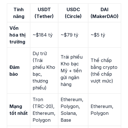
Tính
USDT
USDC
DAI
năng
(Tether)
(Circle)
(MakerDAO)
Vốn
hóa thị
~$184 tỷ
~$79 tỷ
~$5 tỷ
trường
Dự trữ
Trái phiếu
(Trái
Thế chấp
Kho bạc
Đảm
phiếu Kho
bằng crypto
Mỹ + tiền
bảo
bạc,
(thế chấp
gửi ngân
thương
vượt mức)
hàng
phiếu)
Tron
Ethereum,
Mạng
(TRC-20),
Polygon,
Ethereum,
tốt nhất
Ethereum,
Solana,
Polygon
Polygon
Base