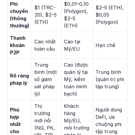
Phí
$0,01–0,10
$1 (TRC-
$2–5 (ETH),
chuyển
(Polygon),
20), $2–5
$0,05
(thông
$2–5
(ETH)
(Polygon)
thường)
(ETH)
Thanh
Cao nhất
Cao tại
khoản
Hạn chế
toàn cầu
Mỹ/EU
P2P
Trung
Cao (được
bình (một
quản lý tại
Trung bình
Rõ ràng
số giám
Mỹ, kiểm
(quản trị phi
pháp lý
sát pháp
toán minh
tập trung)
lý)
bạch)
Thị
Khách
Phù
Người dùng
trường
hàng
hợp
DeFi, ưa
mới nổi
Mỹ/EU,
nhất
chuộng phi
(NG, PK,
môi trường
cho
tập trung