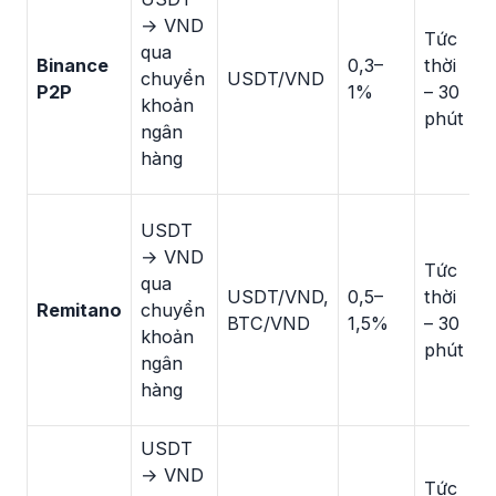
c
→ VND
Tức
n
qua
Binance
0,3–
thời
m
chuyển
USDT/VND
P2P
1%
– 30
t
khoản
phút
V
ngân
T
hàng
M
N
USDT
b
→ VND
Tức
N
qua
USDT/VND,
0,5–
thời
t
Remitano
chuyển
BTC/VND
1,5%
– 30
E
khoản
phút
đ
ngân
n
hàng
m
USDT
→ VND
T
Tức