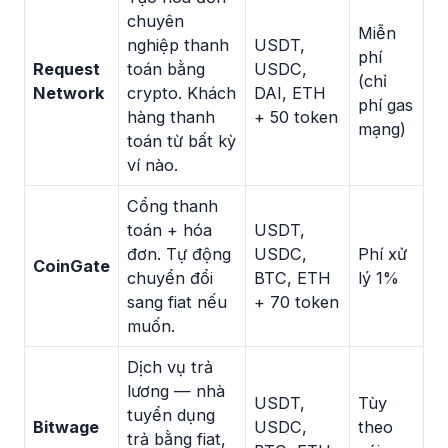
chuyên
Miễn
nghiệp thanh
USDT,
phí
Request
toán bằng
USDC,
(chỉ
Network
crypto. Khách
DAI, ETH
phí gas
hàng thanh
+ 50 token
mạng)
toán từ bất kỳ
ví nào.
Cổng thanh
toán + hóa
USDT,
đơn. Tự động
USDC,
Phí xử
CoinGate
chuyển đổi
BTC, ETH
lý 1%
sang fiat nếu
+ 70 token
muốn.
Dịch vụ trả
lương — nhà
USDT,
Tùy
tuyển dụng
Bitwage
USDC,
theo
trả bằng fiat,