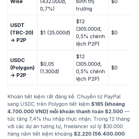
Wise
(432.000đ,
bình thị
$0
0,7%)
trường
$12
USDT
(305.000đ,
(TRC-20)
$1 (25.000đ)
$0
0,5% chênh
→ P2P
lệch P2P)
$12
USDC
$0,05
(305.000đ,
(Polygon)
$0
(1.300đ)
0,5% chênh
→ P2P
lệch P2P)
Khoản tiết kiệm rất đáng kể. Chuyển từ PayPal
sang USDC trên Polygon tiết kiệm
$185 (khoảng
4.700.000 VND) mỗi khoản thanh toán $2.500
—
tức tăng 7,4% thu nhập thực nhận. Trong 12 tháng
với các dự án tương tự, freelancer xử lý $30.000
hàng năm tiết kiệm khoảng
$2.220 (56.400.000