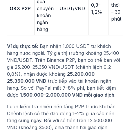
qua
t
0,3–
thời
OKX P2P
chuyển
USDT/VND
H
1,2%
– 30
khoản
n
phút
ngân
V
hàng
Ví dụ thực tế:
Bạn nhận 1.000 USDT từ khách
hàng nước ngoài. Tỷ giá thị trường khoảng 25.400
VND/USDT. Trên Binance P2P, bạn có thể bán với
giá 25.200–25.350 VND/USDT (chênh lệch 0,2–
0,8%), nhận được khoảng
25.200.000–
25.350.000 VND
trực tiếp vào tài khoản ngân
hàng. So với PayPal mất 7–8% phí, bạn tiết kiệm
được
1.500.000–2.000.000 VND mỗi giao dịch
.
Luôn kiểm tra nhiều nền tảng P2P trước khi bán.
Chênh lệch có thể dao động 1–2% giữa các nền
tảng cùng ngày. Đối với số tiền trên 12.500.000
VND (khoảng $500), chia thành hai giao dịch