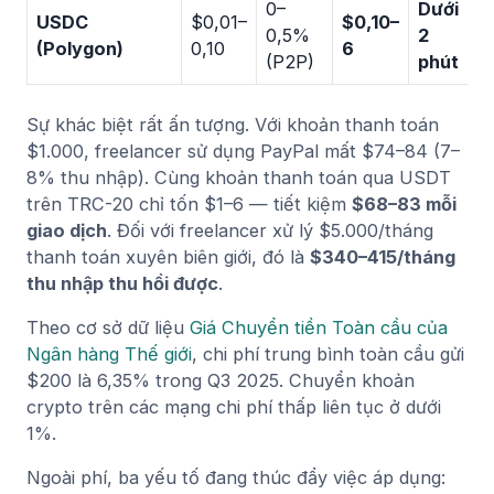
0–
Dưới
USDC
$0,01–
$0,10–
0,5%
2
(Polygon)
0,10
6
(P2P)
phút
Sự khác biệt rất ấn tượng. Với khoản thanh toán
$1.000, freelancer sử dụng PayPal mất $74–84 (7–
8% thu nhập). Cùng khoản thanh toán qua USDT
trên TRC-20 chỉ tốn $1–6 — tiết kiệm
$68–83 mỗi
giao dịch
. Đối với freelancer xử lý $5.000/tháng
thanh toán xuyên biên giới, đó là
$340–415/tháng
thu nhập thu hồi được
.
Theo cơ sở dữ liệu
Giá Chuyển tiền Toàn cầu của
Ngân hàng Thế giới
, chi phí trung bình toàn cầu gửi
$200 là 6,35% trong Q3 2025. Chuyển khoản
crypto trên các mạng chi phí thấp liên tục ở dưới
1%.
Ngoài phí, ba yếu tố đang thúc đẩy việc áp dụng: