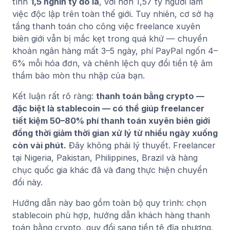
tính
1,5 nghìn tỷ đô la
, với hơn 1,57 tỷ người làm
việc độc lập trên toàn thế giới. Tuy nhiên, cơ sở hạ
tầng thanh toán cho công việc freelance xuyên
biên giới vẫn bị mắc kẹt trong quá khứ — chuyển
khoản ngân hàng mất 3–5 ngày, phí PayPal ngốn 4–
6% mỗi hóa đơn, và chênh lệch quy đổi tiền tệ âm
thầm bào mòn thu nhập của bạn.
Kết luận rất rõ ràng:
thanh toán bằng crypto —
đặc biệt là stablecoin — có thể giúp freelancer
tiết kiệm 50–80% phí thanh toán xuyên biên giới
đồng thời giảm thời gian xử lý từ nhiều ngày xuống
còn vài phút.
Đây không phải lý thuyết. Freelancer
tại Nigeria, Pakistan, Philippines, Brazil và hàng
chục quốc gia khác đã và đang thực hiện chuyển
đổi này.
Hướng dẫn này bao gồm toàn bộ quy trình: chọn
stablecoin phù hợp, hướng dẫn khách hàng thanh
toán bằng crypto, quy đổi sang tiền tệ địa phương,