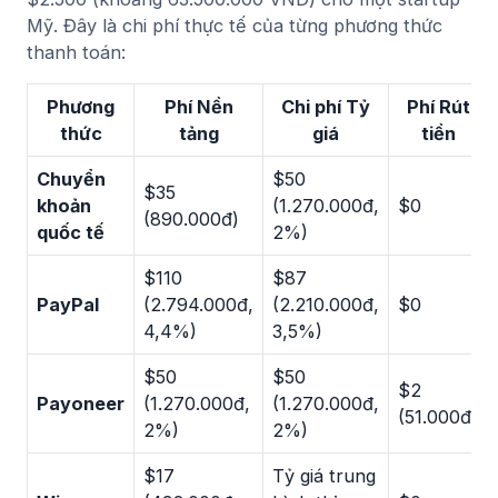
Mỹ. Đây là chi phí thực tế của từng phương thức
thanh toán:
Phương
Phí Nền
Chi phí Tỷ
Phí Rút
thức
tảng
giá
tiền
Chuyển
$50
$35
khoản
(1.270.000đ,
$0
(890.000đ)
quốc tế
2%)
$110
$87
PayPal
(2.794.000đ,
(2.210.000đ,
$0
4,4%)
3,5%)
$50
$50
$2
Payoneer
(1.270.000đ,
(1.270.000đ,
(51.000đ)
2%)
2%)
$17
Tỷ giá trung