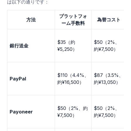
は以下の通りです：
プラットフォ
方法
為替コスト
ーム手数料
$35（約
$50（2%、
銀行送金
¥5,250）
約¥7,500）
$110（4.4%、
$87（3.5%、
PayPal
約¥16,500）
約¥13,050）
$50（2%、約
$50（2%、
Payoneer
¥7,500）
約¥7,500）