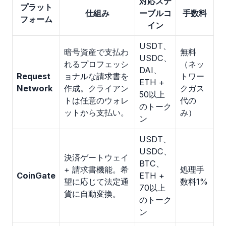
対応ステ
プラット
仕組み
ーブルコ
手数料
フォーム
イン
USDT、
暗号資産で支払わ
無料
USDC、
れるプロフェッシ
（ネッ
DAI、
Request
ョナルな請求書を
トワー
ETH +
Network
作成。クライアン
クガス
50以上
トは任意のウォレ
代の
のトーク
ットから支払い。
み）
ン
USDT、
USDC、
決済ゲートウェイ
BTC、
+ 請求書機能。希
処理手
CoinGate
ETH +
望に応じて法定通
数料1%
70以上
貨に自動変換。
のトーク
ン