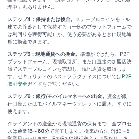
理中」もありません。
ステップ4：保持または換金。
ステーブルコインをドル
建ての貯蓄として保持する（一部のプラットフォームで
は利回りを獲得可能）か、使う必要があるときに現地通
貨に換金できます。
ステップ5：現地通貨への換金。
準備ができたら、P2P
プラットフォーム、現地取引所、または直接の加盟店決
済でステーブルコインを売却し、現地通貨を取得しま
す。セキュリティのベストプラクティスについては
P2P
取引安全ガイド
をご覧ください。
ステップ6：銀行/モバイルマネーへの出金。
資金が銀
行口座またはモバイルマネーウォレットに届き、すぐに
使えます。
クライアントの送金から現地通貨の保有まで、全プロセ
スは通常
15～60分
で完了します。従来の方法では3～5
営業日かかります。PayPalや銀行送金とは異なり、あ