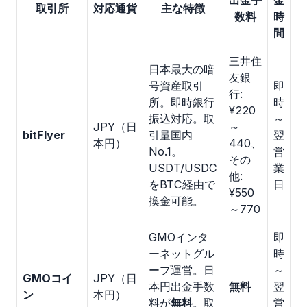
出金手
金
取引所
対応通貨
主な特徴
数料
時
間
三井住
日本最大の暗
友銀
号資産取引
即
行:
所。即時銀行
時
¥220
振込対応。取
～
JPY（日
～
bitFlyer
引量国内
翌
本円）
440、
No.1。
営
その
USDT/USDC
業
他:
をBTC経由で
日
¥550
換金可能。
～770
GMOインタ
即
ーネットグル
時
ープ運営。日
～
GMOコイ
JPY（日
本円出金手数
無料
翌
ン
本円）
料が
無料
。取
営