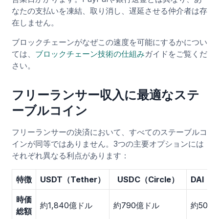
なたの支払いを凍結、取り消し、遅延させる仲介者は存
在しません。
ブロックチェーンがなぜこの速度を可能にするかについ
ては、
ブロックチェーン技術の仕組み
ガイドをご覧くだ
さい。
フリーランサー収入に最適なステ
ーブルコイン
フリーランサーの決済において、すべてのステーブルコ
インが同等ではありません。3つの主要オプションには
それぞれ異なる利点があります：
特徴
USDT（Tether）
USDC（Circle）
DAI（M
時価
約1,840億ドル
約790億ドル
約50億
総額