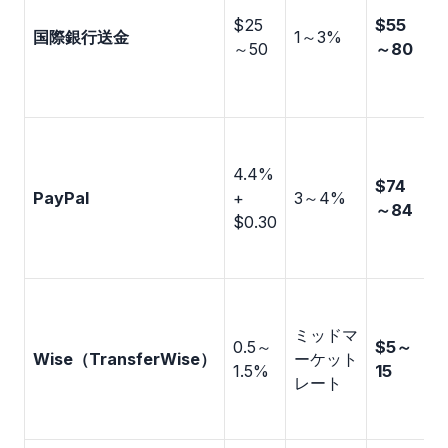
$25
$55
5
国際銀行送金
1～3%
～50
～80
1
4.4%
$74
3
PayPal
+
3～4%
～84
$0.30
1
ミッドマ
0.5～
$5～
2
Wise（TransferWise）
ーケット
1.5%
15
レート