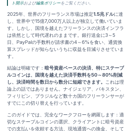
ト開示
および
編集ポリシー
をご覧ください。
2025年、世界のフリーランス市場は推定
1.5兆ドル
に達
し、世界中で15億7,000万人以上が独立して働いていま
す。しかし、国境を越えたフリーランスの決済インフラ
は依然として時代遅れのままです。銀行送金に3～5
日、PayPalの手数料が請求書の4～6%を食い、通貨換
算スプレッドが知らないうちに収益を目減りさせていま
す。
結論は明確です：
暗号資産ベースの決済、特にステーブ
ルコインは、国境を越えた決済手数料を50～80%削減
し、決済時間を数日から数分に短縮できます。
これは理
論上の話ではありません。ナイジェリア、パキスタン、
フィリピン、ブラジルなど数十カ国のフリーランサーが
すでにこの切り替えを行っています。
このガイドでは、完全なワークフローを網羅します：適
切なステーブルコインの選択、クライアントに暗号資産
での支払いを依頼する方法、現地通貨への換金、そして