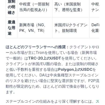
規制
中程度（一部規制
高い（米国規制
中程度
の明
当局の監視あり）
下、透明な監査）
ナンス
確さ
最適
新興市場（NG、
米国/EUクライアン
DeFi
な用
PK、VN、TR）
ト、規制環境
化重視
途
ほとんどのフリーランサーへの推奨：
クライアントやロ
ーカル市場が主にTronを使用している場合（新興市場
で一般的）は
TRC-20上のUSDT
を使用してください。
クライアントが米国/EU圏の場合、または規制の明確さ
と低い手数料を重視する場合は
Polygon上のUSDC
を
使用してください。DAIは中央集権型ステーブルコイン
のリスクを避けたい場合に堅実な選択肢ですが、P2P流
動性が限定的なため、ほとんどの国で換金が難しくなり
ます。
ステーブルコインの仕組みをより深く理解するには、
ス