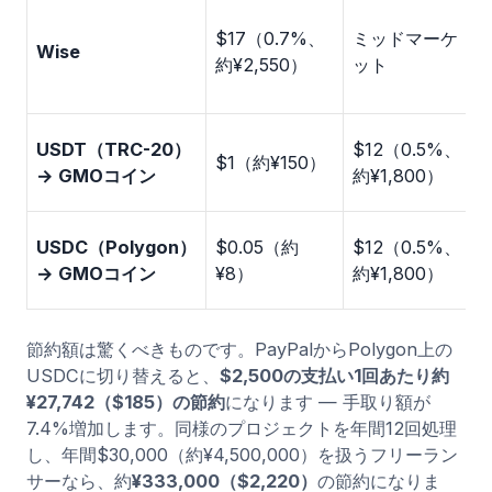
$17（0.7%、
ミッドマーケ
Wise
約¥2,550）
ット
USDT（TRC-20）
$12（0.5%、
$1（約¥150）
→ GMOコイン
約¥1,800）
USDC（Polygon）
$0.05（約
$12（0.5%、
→ GMOコイン
¥8）
約¥1,800）
節約額は驚くべきものです。PayPalからPolygon上の
USDCに切り替えると、
$2,500の支払い1回あたり約
¥27,742（$185）の節約
になります — 手取り額が
7.4%増加します。同様のプロジェクトを年間12回処理
し、年間$30,000（約¥4,500,000）を扱うフリーラン
サーなら、約
¥333,000（$2,220）
の節約になりま