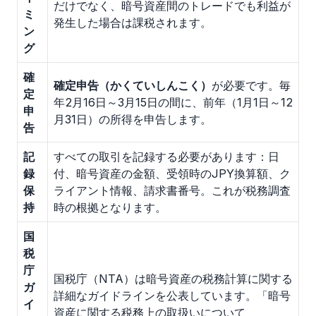
だけでなく、暗号資産間のトレードでも利益が
ミ
発生した場合は課税されます。
ン
グ
確
確定申告（かくていしんこく）
が必要です。毎
定
年2月16日～3月15日の間に、前年（1月1日～12
申
月31日）の所得を申告します。
告
記
すべての取引を記録する必要があります：日
録
付、暗号資産の金額、受領時のJPY換算額、ク
保
ライアント情報、請求書番号。これが税務調査
持
時の根拠となります。
国
税
庁
国税庁（NTA）は暗号資産の税務計算に関する
ガ
詳細なガイドラインを公表しています。「暗号
イ
資産に関する税務上の取扱いについて