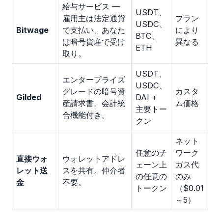
給与サービス —
USDT、
雇用主は法定通貨
プラン
USDC、
Bitwage
で支払い、あなた
により
BTC、
は暗号資産で受け
異なる
ETH
取り。
USDT、
エンタープライズ
USDC、
グレードの暗号資
カスタ
Gilded
DAI +
産請求書。会計統
ム価格
主要トー
合機能付き。
クン
ネット
任意のチ
ワーク
直接ウォ
ウォレットアドレ
ェーン上
ガス代
レット送
スを共有。仲介者
の任意の
のみ
金
不要。
トークン
（$0.01
～5）