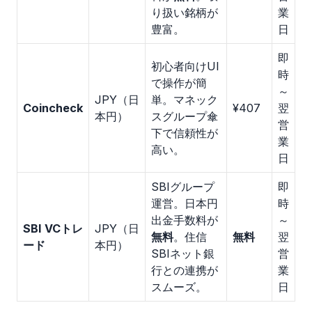
り扱い銘柄が
業
豊富。
日
即
初心者向けUI
時
で操作が簡
～
JPY（日
単。マネック
Coincheck
¥407
翌
本円）
スグループ傘
営
下で信頼性が
業
高い。
日
SBIグループ
即
運営。日本円
時
出金手数料が
～
SBI VCトレ
JPY（日
無料
。住信
無料
翌
ード
本円）
SBIネット銀
営
行との連携が
業
スムーズ。
日