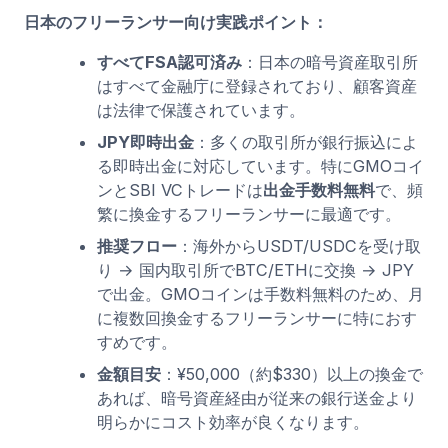
日本のフリーランサー向け実践ポイント：
すべてFSA認可済み
：日本の暗号資産取引所
はすべて金融庁に登録されており、顧客資産
は法律で保護されています。
JPY即時出金
：多くの取引所が銀行振込によ
る即時出金に対応しています。特にGMOコイ
ンとSBI VCトレードは
出金手数料無料
で、頻
繁に換金するフリーランサーに最適です。
推奨フロー
：海外からUSDT/USDCを受け取
り → 国内取引所でBTC/ETHに交換 → JPY
で出金。GMOコインは手数料無料のため、月
に複数回換金するフリーランサーに特におす
すめです。
金額目安
：¥50,000（約$330）以上の換金で
あれば、暗号資産経由が従来の銀行送金より
明らかにコスト効率が良くなります。