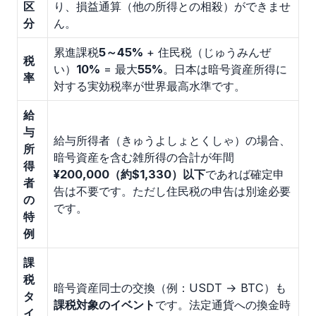
区
り、損益通算（他の所得との相殺）ができませ
分
ん。
累進課税
5～45%
+ 住民税（じゅうみんぜ
税
い）
10%
= 最大
55%
。日本は暗号資産所得に
率
対する実効税率が世界最高水準です。
給
与
給与所得者（きゅうよしょとくしゃ）の場合、
所
暗号資産を含む雑所得の合計が年間
得
¥200,000（約$1,330）以下
であれば確定申
者
告は不要です。ただし住民税の申告は別途必要
の
です。
特
例
課
税
暗号資産同士の交換（例：USDT → BTC）も
タ
課税対象のイベント
です。法定通貨への換金時
イ