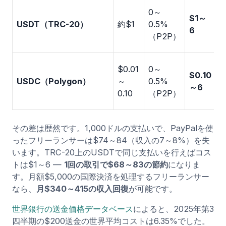
5
0～
$1～
USDT（TRC-20）
約$1
0.5%
6
（P2P）
2
$0.01
0～
$0.10
USDC（Polygon）
～
0.5%
～6
0.10
（P2P）
その差は歴然です。1,000ドルの支払いで、PayPalを使
ったフリーランサーは$74～84（収入の7～8%）を失
います。TRC-20上のUSDTで同じ支払いを行えばコス
トは$1～6 —
1回の取引で$68～83の節約
になりま
す。月額$5,000の国際決済を処理するフリーランサー
なら、
月$340～415の収入回復
が可能です。
世界銀行の送金価格データベース
によると、2025年第3
四半期の$200送金の世界平均コストは6.35%でした。