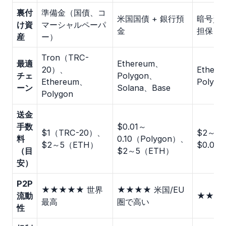
裏付
準備金（国債、コ
米国国債 + 銀行預
暗号資
け資
マーシャルペーパ
金
担保）
産
ー）
Tron（TRC-
最適
Ethereum、
20）、
Ether
チェ
Polygon、
Ethereum、
Polygo
ーン
Solana、Base
Polygon
送金
手数
$0.01～
$1（TRC-20）、
$2～5
料
0.10（Polygon）、
$2～5（ETH）
$0.05
（目
$2～5（ETH）
安）
P2P
★★★★★ 世界
★★★★ 米国/EU
流動
★★ 限
最高
圏で高い
性