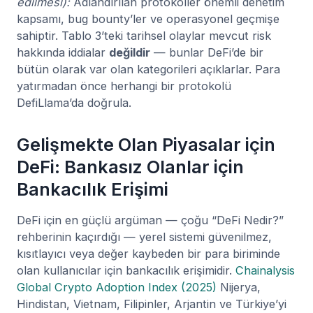
edilmesi):
Adlandırılan protokoller önemli denetim
kapsamı, bug bounty’ler ve operasyonel geçmişe
sahiptir. Tablo 3’teki tarihsel olaylar mevcut risk
hakkında iddialar
değildir
— bunlar DeFi’de bir
bütün olarak var olan kategorileri açıklarlar. Para
yatırmadan önce herhangi bir protokolü
DefiLlama’da doğrula.
Gelişmekte Olan Piyasalar için
DeFi: Bankasız Olanlar için
Bankacılık Erişimi
DeFi için en güçlü argüman — çoğu “DeFi Nedir?”
rehberinin kaçırdığı — yerel sistemi güvenilmez,
kısıtlayıcı veya değer kaybeden bir para biriminde
olan kullanıcılar için bankacılık erişimidir.
Chainalysis
Global Crypto Adoption Index (2025)
Nijerya,
Hindistan, Vietnam, Filipinler, Arjantin ve Türkiye’yi