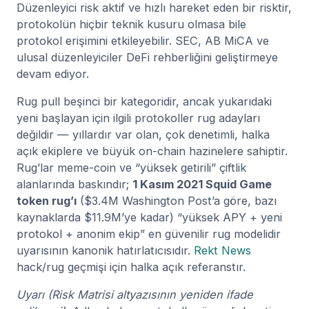
Düzenleyici risk aktif ve hızlı hareket eden bir risktir,
protokolün hiçbir teknik kusuru olmasa bile
protokol erişimini etkileyebilir. SEC, AB MiCA ve
ulusal düzenleyiciler DeFi rehberliğini geliştirmeye
devam ediyor.
Rug pull beşinci bir kategoridir, ancak yukarıdaki
yeni başlayan için ilgili protokoller rug adayları
değildir — yıllardır var olan, çok denetimli, halka
açık ekiplere ve büyük on-chain hazinelere sahiptir.
Rug’lar meme-coin ve “yüksek getirili” çiftlik
alanlarında baskındır;
1 Kasım 2021 Squid Game
token rug’ı
($3.4M Washington Post’a göre, bazı
kaynaklarda $11.9M’ye kadar) “yüksek APY + yeni
protokol + anonim ekip” en güvenilir rug modelidir
uyarısının kanonik hatırlatıcısıdır.
Rekt News
hack/rug geçmişi için halka açık referanstır.
Uyarı (Risk Matrisi altyazısının yeniden ifade