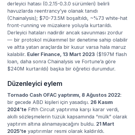
derleyici hatası (0.2.15-0.3.0 sürümleri) belirli
havuzlarda reentrancy’ye olanak tanıdı
(Chainalysis); $70-73.5M boşaltıldı, ~%73 white-hat
front-running ve müzakere yoluyla kurtarıldı.
Derleyici hataları nadirdir ancak savunması zordur
— bir protokol mükemmel bir denetime sahip olabilir
ve altta yatan araçlarda bir kusur varsa hala maruz
kalabilir.
Euler Finance, 13 Mart 2023
($197M flash
loan, daha sonra Chainalysis ve Fortune’a göre
$240M kurtarıldı) başka bir öğretici durumdur.
Düzenleyici eylem
Tornado Cash OFAC yaptırımı, 8 Ağustos 2022
:
bir gecede ABD kişileri için yasadışı.
26 Kasım
2024’te
Fifth Circuit yaptırıma karşı karar verdi,
akıllı sözleşmelerin tüzük kapsamında “mülk” olarak
yaptırım altına alınamayacağını buldu.
21 Mart
2025’te
yaptırımlar resmi olarak kaldırıldı.