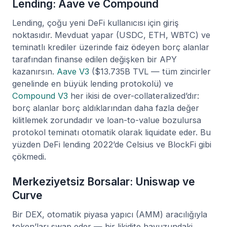
Lending: Aave ve Compound
Lending, çoğu yeni DeFi kullanıcısı için giriş
noktasıdır. Mevduat yapar (USDC, ETH, WBTC) ve
teminatlı krediler üzerinde faiz ödeyen borç alanlar
tarafından finanse edilen değişken bir APY
kazanırsın.
Aave V3
($13.735B TVL — tüm zincirler
genelinde en büyük lending protokolü) ve
Compound V3
her ikisi de over-collateralized’dır:
borç alanlar borç aldıklarından daha fazla değer
kilitlemek zorundadır ve loan-to-value bozulursa
protokol teminatı otomatik olarak liquidate eder. Bu
yüzden DeFi lending 2022’de Celsius ve BlockFi gibi
çökmedi.
Merkeziyetsiz Borsalar: Uniswap ve
Curve
Bir DEX, otomatik piyasa yapıcı (AMM) aracılığıyla
token’ları swap eder — bir likidite havuzundaki