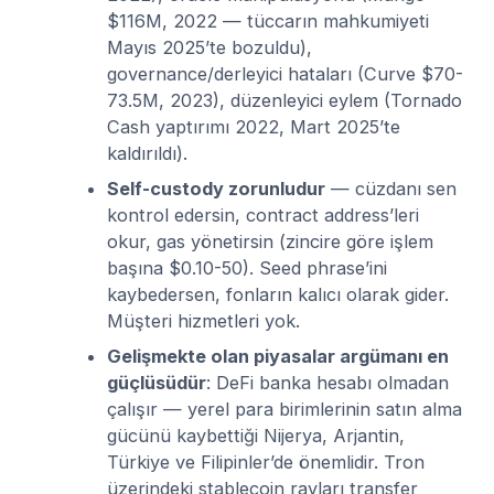
$116M, 2022 — tüccarın mahkumiyeti
Mayıs 2025’te bozuldu),
governance/derleyici hataları (Curve $70-
73.5M, 2023), düzenleyici eylem (Tornado
Cash yaptırımı 2022, Mart 2025’te
kaldırıldı).
Self-custody zorunludur
— cüzdanı sen
kontrol edersin, contract address’leri
okur, gas yönetirsin (zincire göre işlem
başına $0.10-50). Seed phrase’ini
kaybedersen, fonların kalıcı olarak gider.
Müşteri hizmetleri yok.
Gelişmekte olan piyasalar argümanı en
güçlüsüdür
: DeFi banka hesabı olmadan
çalışır — yerel para birimlerinin satın alma
gücünü kaybettiği Nijerya, Arjantin,
Türkiye ve Filipinler’de önemlidir. Tron
üzerindeki stablecoin rayları transfer