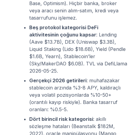
Base, Optimism). Hiçbir banka, broker
veya aracı senin alım-satım, kredi veya
tasarrufunu işlemez.
Beş protokol kategorisi DeFi
aktivitesinin çoğunu kapsar
: Lending
(Aave $13.7B), DEX (Uniswap $3.3B),
Liquid Staking (Lido $18.6B), Yield (Pendle
$1.6B, Yearn), Stablecoin’ler
(Sky/MakerDAO $6.0B). TVL via DefiLlama
2026-05-25.
Gerçekçi 2026 getirileri
: muhafazakar
stablecoin arzında %3-8 APY, kaldıraçlı
veya volatil pozisyonlarda %10-50+
(orantılı kayıp riskiyle). Banka tasarruf
oranları: %0.5-5.
Dört birincil risk kategorisi
: akıllı
sözleşme hataları (Beanstalk $182M,
2022), oracle manipülasyonu (Mango