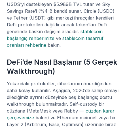
USDS’yi destekleyen $5.989B TVL tutar ve Sky
Savings Rate’i (%4-8 bandı) sunar. Circle (USDC)
ve Tether (USDT) gibi merkezi ihraççılar kendileri
DeFi protokolleri değildir ancak token’ları DeFi
genelinde baskın değişim aracıdır.
stablecoin
başlangıç rehberimize
ve
stablecoin tasarruf
oranları rehberine
bakın.
DeFi’de Nasıl Başlanır (5 Gerçek
Walkthrough)
Yukarıdaki protokoller, itibarlarının önerdiğinden
daha kolay kullanılır. Aşağıda, 2020’de sahip olmayı
dilediğimiz ayrıntı düzeyinde beş başlangıç dostu
walkthrough bulunmaktadır. Self-custody bir
cüzdana (MetaMask veya Rabby —
cüzdan karar
çerçevemize
bakın) ve Ethereum mainnet veya bir
Layer 2 (Arbitrum, Base, Optimism) üzerinde biraz