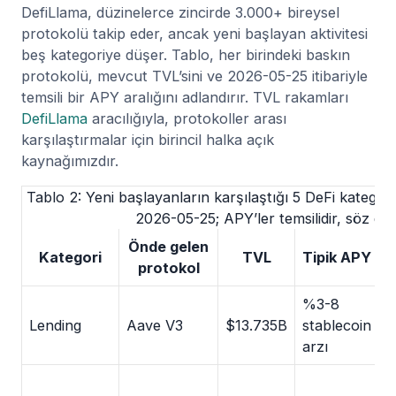
DefiLlama, düzinelerce zincirde 3.000+ bireysel
protokolü takip eder, ancak yeni başlayan aktivitesi
beş kategoriye düşer. Tablo, her birindeki baskın
protokolü, mevcut TVL’sini ve 2026-05-25 itibariyle
temsili bir APY aralığını adlandırır. TVL rakamları
DefiLlama
aracılığıyla, protokoller arası
karşılaştırmalar için birincil halka açık
kaynağımızdır.
Tablo 2: Yeni başlayanların karşılaştığı 5 DeFi kategor
2026-05-25; APY’ler temsilidir, söz deği
Önde gelen
Kategori
TVL
Tipik APY
protokol
s
%3-8
2
Lending
Aave V3
$13.735B
stablecoin
(
arzı
o