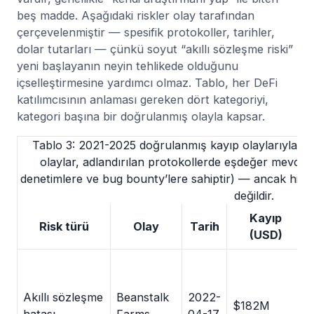
beş madde. Aşağıdaki riskler olay tarafından
çerçevelenmiştir — spesifik protokoller, tarihler,
dolar tutarları — çünkü soyut “akıllı sözleşme riski”
yeni başlayanın neyin tehlikede olduğunu
içselleştirmesine yardımcı olmaz. Tablo, her DeFi
katılımcısının anlaması gereken dört kategoriyi,
kategori başına bir doğrulanmış olayla kapsar.
Tablo 3: 2021-2025 doğrulanmış kayıp olaylarıyla dört
olaylar, adlandırılan protokollerde eşdeğer mevcut
denetimlere ve bug bounty’lere sahiptir) — ancak hiçb
değildir.
Kayıp
Risk türü
Olay
Tarih
(USD)
Akıllı sözleşme
Beanstalk
2022-
$182M
hatası
Farms
04-17