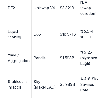
N/A
2
DEX
Uniswap V4
$3.321B
(swap
(
ücretleri)
o
2
Liquid
%2.5-4
Lido
$18.571B
(
Staking
stETH
o
%5-25
3
Yield /
Pendle
$1.598B
(piyasaya
(
Aggregation
bağlı)
y
%4-8 Sky
2
Stablecoin
Sky
$5.989B
Savings
(
ihraççısı
(MakerDAO)
Rate
o