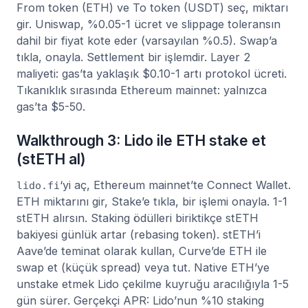
From token (ETH) ve To token (USDT) seç, miktarı
gir. Uniswap, %0.05-1 ücret ve slippage toleransın
dahil bir fiyat kote eder (varsayılan %0.5). Swap’a
tıkla, onayla. Settlement bir işlemdir. Layer 2
maliyeti: gas’ta yaklaşık $0.10-1 artı protokol ücreti.
Tıkanıklık sırasında Ethereum mainnet: yalnızca
gas’ta $5-50.
Walkthrough 3: Lido ile ETH stake et
(stETH al)
‘yi aç, Ethereum mainnet’te Connect Wallet.
lido.fi
ETH miktarını gir, Stake’e tıkla, bir işlemi onayla. 1-1
stETH alırsın. Staking ödülleri biriktikçe stETH
bakiyesi günlük artar (rebasing token). stETH’i
Aave’de teminat olarak kullan, Curve’de ETH ile
swap et (küçük spread) veya tut. Native ETH’ye
unstake etmek Lido çekilme kuyruğu aracılığıyla 1-5
gün sürer. Gerçekçi APR: Lido’nun %10 staking