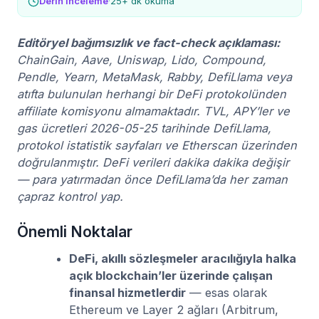
Derin inceleme
·
25+ dk okuma
Editöryel bağımsızlık ve fact-check açıklaması:
ChainGain, Aave, Uniswap, Lido, Compound,
Pendle, Yearn, MetaMask, Rabby, DefiLlama veya
atıfta bulunulan herhangi bir DeFi protokolünden
affiliate komisyonu almamaktadır. TVL, APY’ler ve
gas ücretleri 2026-05-25 tarihinde DefiLlama,
protokol istatistik sayfaları ve Etherscan üzerinden
doğrulanmıştır. DeFi verileri dakika dakika değişir
— para yatırmadan önce DefiLlama’da her zaman
çapraz kontrol yap.
Önemli Noktalar
DeFi, akıllı sözleşmeler aracılığıyla halka
açık blockchain’ler üzerinde çalışan
finansal hizmetlerdir
— esas olarak
Ethereum ve Layer 2 ağları (Arbitrum,