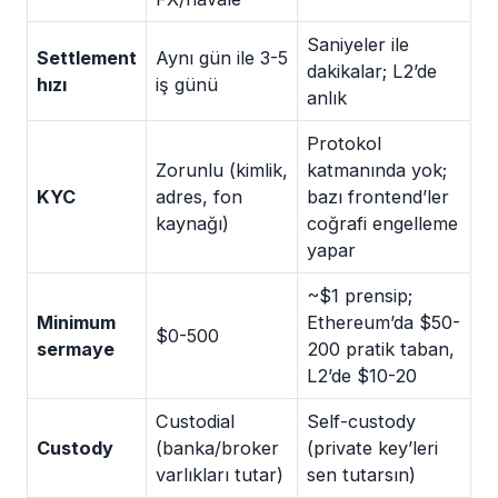
Saniyeler ile
Settlement
Aynı gün ile 3-5
dakikalar; L2’de
hızı
iş günü
anlık
Protokol
Zorunlu (kimlik,
katmanında yok;
KYC
adres, fon
bazı frontend’ler
kaynağı)
coğrafi engelleme
yapar
~$1 prensip;
Minimum
Ethereum’da $50-
$0-500
sermaye
200 pratik taban,
L2’de $10-20
Custodial
Self-custody
Custody
(banka/broker
(private key’leri
varlıkları tutar)
sen tutarsın)