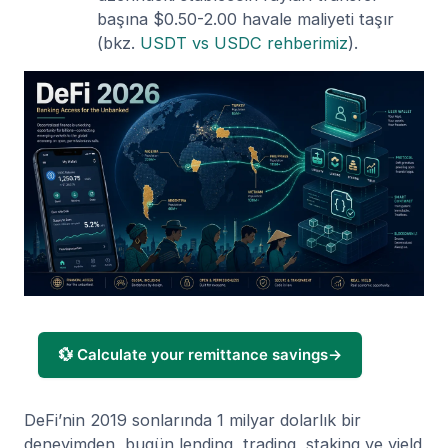
başına $0.50-2.00 havale maliyeti taşır
(bkz.
USDT vs USDC rehberimiz
).
💱 Calculate your remittance savings
→
DeFi’nin 2019 sonlarında 1 milyar dolarlık bir
deneyimden, bugün lending, trading, staking ve yield