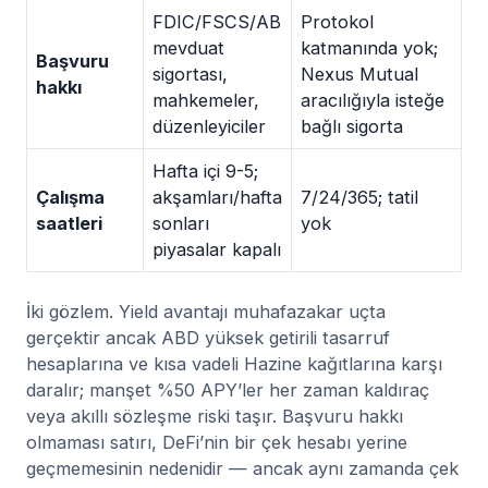
FDIC/FSCS/AB
Protokol
mevduat
katmanında yok;
Başvuru
sigortası,
Nexus Mutual
hakkı
mahkemeler,
aracılığıyla isteğe
düzenleyiciler
bağlı sigorta
Hafta içi 9-5;
Çalışma
akşamları/hafta
7/24/365; tatil
saatleri
sonları
yok
piyasalar kapalı
İki gözlem. Yield avantajı muhafazakar uçta
gerçektir ancak ABD yüksek getirili tasarruf
hesaplarına ve kısa vadeli Hazine kağıtlarına karşı
daralır; manşet %50 APY’ler her zaman kaldıraç
veya akıllı sözleşme riski taşır. Başvuru hakkı
olmaması satırı, DeFi’nin bir çek hesabı yerine
geçmemesinin nedenidir — ancak aynı zamanda çek