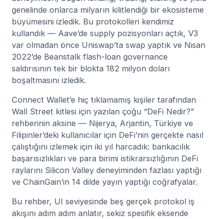
genelinde onlarca milyarın kilitlendiği bir ekosisteme
büyümesini izledik. Bu protokolleri kendimiz
kullandık — Aave’de supply pozisyonları açtık, V3
var olmadan önce Uniswap’ta swap yaptık ve Nisan
2022’de Beanstalk flash-loan governance
saldırısının tek bir blokta 182 milyon doları
boşaltmasını izledik.
Connect Wallet’e hiç tıklamamış kişiler tarafından
Wall Street kitlesi için yazılan çoğu “DeFi Nedir?”
rehberinin aksine — Nijerya, Arjantin, Türkiye ve
Filipinler’deki kullanıcılar için DeFi’nin gerçekte nasıl
çalıştığını izlemek için iki yıl harcadık: bankacılık
başarısızlıkları ve para birimi istikrarsızlığının DeFi
raylarını Silicon Valley deneyiminden fazlası yaptığı
ve ChainGain’in 14 dilde yayın yaptığı coğrafyalar.
Bu rehber, UI seviyesinde beş gerçek protokol iş
akışını adım adım anlatır, sekiz spesifik eksende