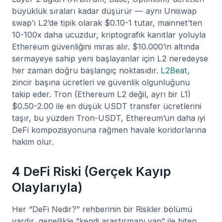
büyüklük sıraları kadar düşürür — aynı Uniswap
swap’ı L2’de tipik olarak $0.10-1 tutar, mainnet’ten
10-100x daha ucuzdur, kriptografik kanıtlar yoluyla
Ethereum güvenliğini miras alır. $10.000’in altında
sermayeye sahip yeni başlayanlar için L2 neredeyse
her zaman doğru başlangıç noktasıdır.
L2Beat
,
zincir başına ücretleri ve güvenlik olgunluğunu
takip eder. Tron (Ethereum L2 değil, ayrı bir L1)
$0.50-2.00 ile en düşük USDT transfer ücretlerini
taşır, bu yüzden Tron-USDT, Ethereum’un daha iyi
DeFi kompozisyonuna rağmen havale koridorlarına
hakim olur.
4 DeFi Riski (Gerçek Kayıp
Olaylarıyla)
Her “DeFi Nedir?” rehberinin bir Riskler bölümü
vardır, genellikle “kendi araştırmanı yap” ile biten