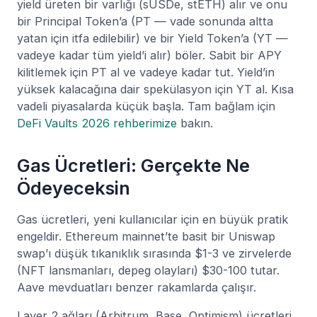
yield üreten bir varlığı (sUSDe, stETH) alır ve onu
bir Principal Token’a (PT — vade sonunda altta
yatan için itfa edilebilir) ve bir Yield Token’a (YT —
vadeye kadar tüm yield’i alır) böler. Sabit bir APY
kilitlemek için PT al ve vadeye kadar tut. Yield’in
yüksek kalacağına dair spekülasyon için YT al. Kısa
vadeli piyasalarda küçük başla. Tam bağlam için
DeFi Vaults 2026 rehberimize
bakın.
Gas Ücretleri: Gerçekte Ne
Ödeyeceksin
Gas ücretleri, yeni kullanıcılar için en büyük pratik
engeldir. Ethereum mainnet’te basit bir Uniswap
swap’ı düşük tıkanıklık sırasında $1-3 ve zirvelerde
(NFT lansmanları, depeg olayları) $30-100 tutar.
Aave mevduatları benzer rakamlarda çalışır.
Layer 2 ağları (Arbitrum, Base, Optimism) ücretleri