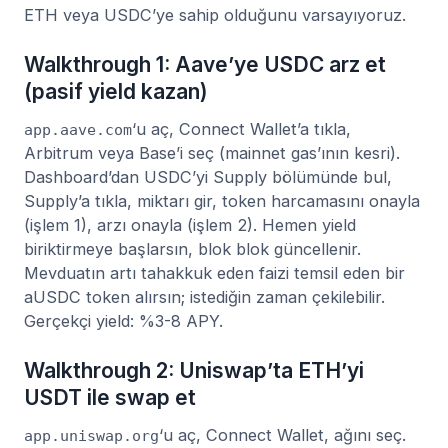
ETH veya USDC’ye sahip olduğunu varsayıyoruz.
Walkthrough 1: Aave’ye USDC arz et
(pasif yield kazan)
‘u aç, Connect Wallet’a tıkla,
app.aave.com
Arbitrum veya Base’i seç (mainnet gas’ının kesri).
Dashboard’dan USDC’yi Supply bölümünde bul,
Supply’a tıkla, miktarı gir, token harcamasını onayla
(işlem 1), arzı onayla (işlem 2). Hemen yield
biriktirmeye başlarsın, blok blok güncellenir.
Mevduatın artı tahakkuk eden faizi temsil eden bir
aUSDC token alırsın; istediğin zaman çekilebilir.
Gerçekçi yield: %3-8 APY.
Walkthrough 2: Uniswap’ta ETH’yi
USDT ile swap et
‘u aç, Connect Wallet, ağını seç.
app.uniswap.org