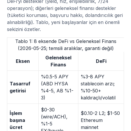
DeFi’yi destekler (yield, hız, erişilebilirlik, 7/24
operasyon); diğerleri geleneksel finansı destekler
(tüketici koruması, başvuru hakkı, dolandırıcılık geri
alınabilirliği). Tablo, yeni başlayanlar için en önemli
sekizini özetler.
Tablo 1: 8 eksende DeFi vs Geleneksel Finans
(2026-05-25; temsili aralıklar, garanti değil)
Geleneksel
Eksen
DeFi
Finans
%0.5-5 APY
%3-8 APY
Tasarruf
(ABD HYSA
stablecoin arzı;
getirisi
%4-5, AB %1-
%10-50+
3)
kaldıraçlı/volatil
$0-30
İşlem
$0.10-2 L2; $1-50
(wire/ACH),
başına
Ethereum
%1-5
ücret
mainnet
FX/havale