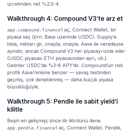
ücretinden net %2.5-4.
Walkthrough 4: Compound V3’te arz et
‘i aç, Connect Wallet, bir
app.compound.finance
piyasa seç (örn. Base üzerinde USDC). Supply’a
tıkla, miktarı gir, onayla, onayla. Aave ile neredeyse
aynıdır, ancak Compound V3 her piyasayı izole eder
(USDC piyasası ETH piyasasından ayrı, vb.).
Getiriler USDC’de %3-6 APY’dir. Compound’un risk
profili Aave’ninkine benzer — savaş testinden
geçmiş, çok denetlenmiş — daha küçük piyasa
büyüklüğüyle.
Walkthrough 5: Pendle ile sabit yield’i
kilitle
Beşin en gelişmişi; önce ilk dördünü dene.
‘i aç, Connect Wallet. Pendle,
app.pendle.finance