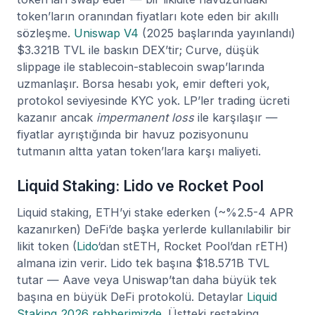
token’ların oranından fiyatları kote eden bir akıllı
sözleşme.
Uniswap V4
(2025 başlarında yayınlandı)
$3.321B TVL ile baskın DEX’tir; Curve, düşük
slippage ile stablecoin-stablecoin swap’larında
uzmanlaşır. Borsa hesabı yok, emir defteri yok,
protokol seviyesinde KYC yok. LP’ler trading ücreti
kazanır ancak
impermanent loss
ile karşılaşır —
fiyatlar ayrıştığında bir havuz pozisyonunu
tutmanın altta yatan token’lara karşı maliyeti.
Liquid Staking: Lido ve Rocket Pool
Liquid staking, ETH’yi stake ederken (~%2.5-4 APR
kazanırken) DeFi’de başka yerlerde kullanılabilir bir
likit token (
Lido
‘dan stETH, Rocket Pool’dan rETH)
almana izin verir. Lido tek başına $18.571B TVL
tutar — Aave veya Uniswap’tan daha büyük tek
başına en büyük DeFi protokolü. Detaylar
Liquid
Staking 2026 rehberimizde
. Üstteki restaking