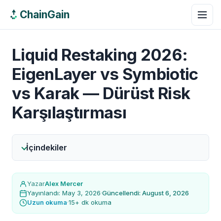
ChainGain
Liquid Restaking 2026:
EigenLayer vs Symbiotic
vs Karak — Dürüst Risk
Karşılaştırması
İçindekiler
Yazar
Alex Mercer
Yayınlandı: May 3, 2026
·
Güncellendi: August 6, 2026
Uzun okuma
·
15+ dk okuma