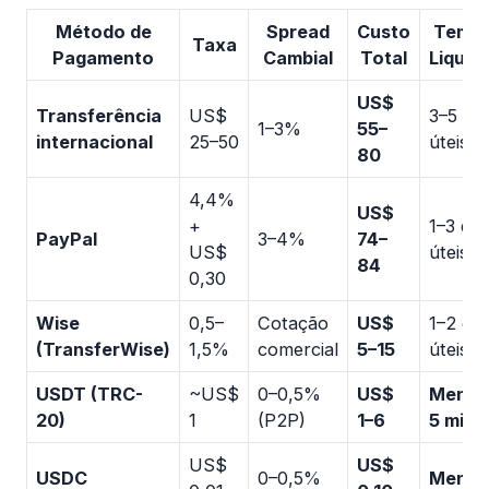
Método de
Spread
Custo
Tempo
Taxa
Pagamento
Cambial
Total
Liquid
US$
Transferência
US$
3–5 dia
1–3%
55–
internacional
25–50
úteis
80
4,4%
US$
+
1–3 dia
PayPal
3–4%
74–
US$
úteis
84
0,30
Wise
0,5–
Cotação
US$
1–2 dia
(TransferWise)
1,5%
comercial
5–15
úteis
USDT (TRC-
~US$
0–0,5%
US$
Menos
20)
1
(P2P)
1–6
5 minu
US$
US$
USDC
0–0,5%
Menos