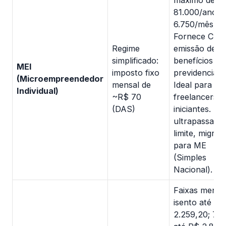
máximo de R
81.000/ano (
6.750/mês).
Fornece CNP
Regime
emissão de N
simplificado:
benefícios
MEI
imposto fixo
previdenciári
(Microempreendedor
mensal de
Ideal para
Individual)
~R$ 70
freelancers
(DAS)
iniciantes. Se
ultrapassar o
limite, migrar
para ME
(Simples
Nacional).
Faixas mensai
isento até R$
2.259,20; 7,