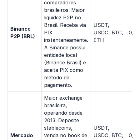
compradores
brasileiros. Maior
liquidez P2P no
Brasil. Receba via
USDT,
Binance
PIX
USDC, BTC,
0,3–
P2P (BRL)
instantaneamente.
ETH
A Binance possui
entidade local
(Binance Brasil) e
aceita PIX como
método de
pagamento.
Maior exchange
brasileira,
operando desde
2013. Deposite
stablecoins,
USDT,
Mercado
venda no book de
USDC, BTC,
0,3