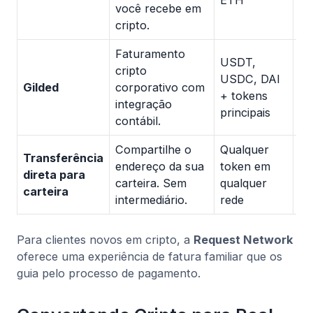
você recebe em
cripto.
Faturamento
USDT,
cripto
USDC, DAI
Pr
Gilded
corporativo com
+ tokens
pe
integração
principais
contábil.
Compartilhe o
Qualquer
Transferência
Ap
endereço da sua
token em
direta para
ga
carteira. Sem
qualquer
carteira
(U
intermediário.
rede
Para clientes novos em cripto, a
Request Network
oferece uma experiência de fatura familiar que os
guia pelo processo de pagamento.