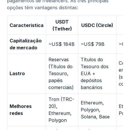
pagamentos de freelancers. As três principais
opções têm vantagens distintas:
USDT
Característica
USDC (Circle)
(Tether)
(M
Capitalização
~US$ 184B
~US$ 79B
~US
de mercado
Reservas
Títulos do
Colat
(Títulos do
Tesouro dos
em c
Lastro
Tesouro,
EUA +
(sob
papéis
depósitos
colat
comerciais)
bancários
Tron (TRC-
Ethereum,
Melhores
20),
Ethe
Polygon,
redes
Ethereum,
Poly
Solana, Base
Polygon