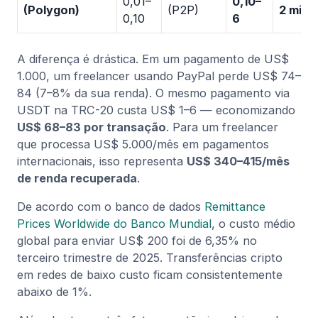
0,01–
0,10–
(Polygon)
(P2P)
2 minu
0,10
6
A diferença é drástica. Em um pagamento de US$
1.000, um freelancer usando PayPal perde US$ 74–
84 (7–8% da sua renda). O mesmo pagamento via
USDT na TRC-20 custa US$ 1–6 — economizando
US$ 68–83 por transação
. Para um freelancer
que processa US$ 5.000/mês em pagamentos
internacionais, isso representa
US$ 340–415/mês
de renda recuperada
.
De acordo com o banco de dados
Remittance
Prices Worldwide do Banco Mundial
, o custo médio
global para enviar US$ 200 foi de 6,35% no
terceiro trimestre de 2025. Transferências cripto
em redes de baixo custo ficam consistentemente
abaixo de 1%.