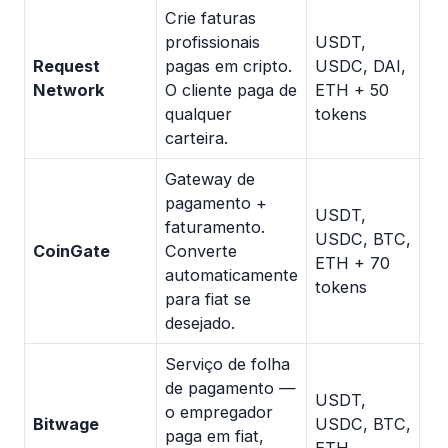
Crie faturas
profissionais
USDT,
Gr
Request
pagas em cripto.
USDC, DAI,
ta
Network
O cliente paga de
ETH + 50
re
qualquer
tokens
carteira.
Gateway de
pagamento +
USDT,
faturamento.
USDC, BTC,
1%
CoinGate
Converte
ETH + 70
pr
automaticamente
tokens
para fiat se
desejado.
Serviço de folha
de pagamento —
USDT,
o empregador
Va
Bitwage
USDC, BTC,
paga em fiat,
o 
ETH