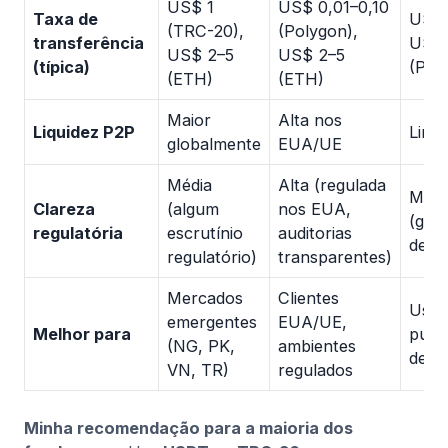
US$ 1
US$ 0,01–0,10
Taxa de
US$ 
(TRC-20),
(Polygon),
transferência
US$ 
US$ 2–5
US$ 2–5
(típica)
(Pol
(ETH)
(ETH)
Maior
Alta nos
Liquidez P2P
Limit
globalmente
EUA/UE
Média
Alta (regulada
Médi
Clareza
(algum
nos EUA,
(gov
regulatória
escrutínio
auditorias
desc
regulatório)
transparentes)
Mercados
Clientes
Usuá
emergentes
EUA/UE,
Melhor para
puris
(NG, PK,
ambientes
desc
VN, TR)
regulados
Minha recomendação para a maioria dos