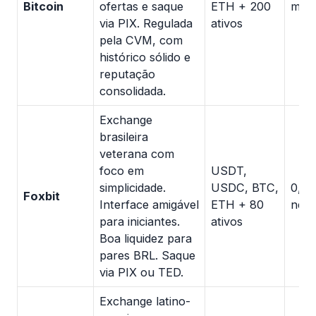
Bitcoin
ofertas e saque
ETH + 200
make
via PIX. Regulada
ativos
pela CVM, com
histórico sólido e
reputação
consolidada.
Exchange
brasileira
veterana com
foco em
USDT,
simplicidade.
USDC, BTC,
0,2
Foxbit
Interface amigável
ETH + 80
nego
para iniciantes.
ativos
Boa liquidez para
pares BRL. Saque
via PIX ou TED.
Exchange latino-