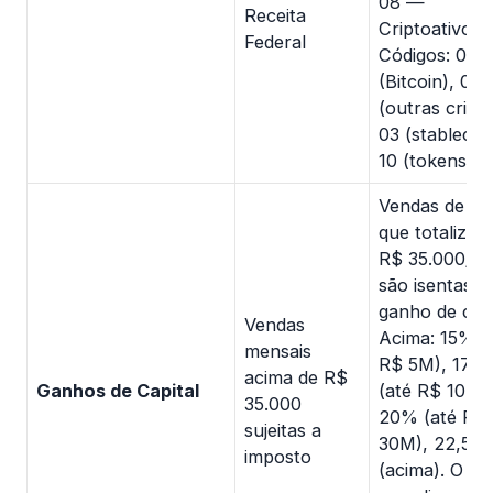
08 —
Receita
Criptoativos).
Federal
Códigos: 01
(Bitcoin), 02
(outras cripto
03 (stablecoi
10 (tokens).
Vendas de cri
que totalizem
R$ 35.000/m
são isentas d
ganho de capi
Vendas
Acima: 15% (
mensais
R$ 5M), 17,5
acima de R$
Ganhos de Capital
(até R$ 10M)
35.000
20% (até R$
sujeitas a
30M), 22,5%
imposto
(acima). O lim