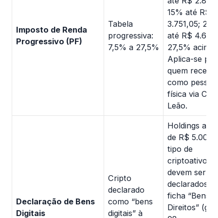
até R$ 2.826,
15% até R$
Tabela
3.751,05; 22
Imposto de Renda
progressiva:
até R$ 4.664
Progressivo (PF)
7,5% a 27,5%
27,5% acima.
Aplica-se par
quem recebe
como pessoa
física via Car
Leão.
Holdings aci
de R$ 5.000 
tipo de
criptoativo
devem ser
Cripto
declarados n
declarado
ficha “Bens e
Declaração de Bens
como “bens
Direitos” (gr
Digitais
digitais” à