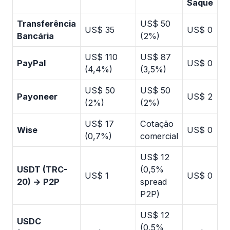
Saque
Transferência
US$ 50
U
US$ 35
US$ 0
Bancária
(2%)
8
US$ 110
US$ 87
U
PayPal
US$ 0
(4,4%)
(3,5%)
1
US$ 50
US$ 50
U
Payoneer
US$ 2
(2%)
(2%)
1
US$ 17
Cotação
U
Wise
US$ 0
(0,7%)
comercial
1
US$ 12
USDT (TRC-
(0,5%
U
US$ 1
US$ 0
20) → P2P
spread
1
P2P)
US$ 12
USDC
(0,5%
U