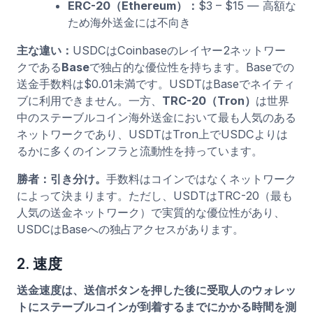
ERC-20（Ethereum）：
$3 – $15 — 高額な
ため海外送金には不向き
主な違い：
USDCはCoinbaseのレイヤー2ネットワー
クである
Base
で独占的な優位性を持ちます。Baseでの
送金手数料は$0.01未満です。USDTはBaseでネイティ
ブに利用できません。一方、
TRC-20（Tron）
は世界
中のステーブルコイン海外送金において最も人気のある
ネットワークであり、USDTはTron上でUSDCよりは
るかに多くのインフラと流動性を持っています。
勝者：引き分け。
手数料はコインではなくネットワーク
によって決まります。ただし、USDTはTRC-20（最も
人気の送金ネットワーク）で実質的な優位性があり、
USDCはBaseへの独占アクセスがあります。
2. 速度
送金速度は、送信ボタンを押した後に受取人のウォレッ
トにステーブルコインが到着するまでにかかる時間を測