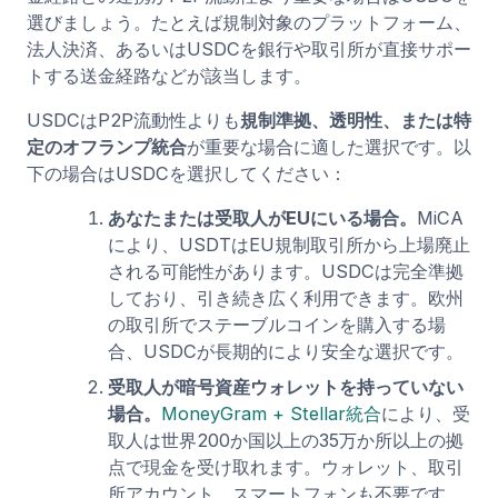
選びましょう。たとえば規制対象のプラットフォーム、
法人決済、あるいはUSDCを銀行や取引所が直接サポー
トする送金経路などが該当します。
USDCはP2P流動性よりも
規制準拠、透明性、または特
定のオフランプ統合
が重要な場合に適した選択です。以
下の場合はUSDCを選択してください：
あなたまたは受取人がEUにいる場合。
MiCA
により、USDTはEU規制取引所から上場廃止
される可能性があります。USDCは完全準拠
しており、引き続き広く利用できます。欧州
の取引所でステーブルコインを購入する場
合、USDCが長期的により安全な選択です。
受取人が暗号資産ウォレットを持っていない
場合。
MoneyGram + Stellar統合
により、受
取人は世界200か国以上の35万か所以上の拠
点で現金を受け取れます。ウォレット、取引
所アカウント、スマートフォンも不要です。