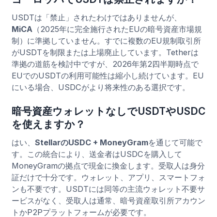
USDTは「禁止」されたわけではありませんが、
MiCA
（2025年に完全施行されたEUの暗号資産市場規
制）に準拠していません。すでに複数のEU規制取引所
がUSDTを制限または上場廃止しています。Tetherは
準拠の道筋を検討中ですが、2026年第2四半期時点で
EUでのUSDTの利用可能性は縮小し続けています。EU
にいる場合、USDCがより将来性のある選択です。
暗号資産ウォレットなしでUSDTやUSDC
を使えますか？
はい、
StellarのUSDC + MoneyGram
を通じて可能で
す。この統合により、送金者はUSDCを購入して
MoneyGramの拠点で現金に換金します。受取人は身分
証だけで十分です。ウォレット、アプリ、スマートフォ
ンも不要です。USDTには同等の主流ウォレット不要サ
ービスがなく、受取人は通常、暗号資産取引所アカウン
トかP2Pプラットフォームが必要です。