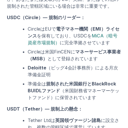
規制された管轄区域にいる場合は非常に重要です。
USDC（Circle）— 規制のリーダー：
CircleはEUで
電子マネー機関（EMI）ライセ
ンス
を保有しており、USDCを
MiCA（暗号
資産市場規制）
に完全準拠させています
Circleは米国FinCENに
マネーサービス事業者
（MSB）
として登録されています
Deloitte
（ビッグ4会計事務所）による月次
準備金証明
準備金は
規制された米国銀行とBlackRock
BUIDLファンド
（米国財務省マネーマーケッ
トファンド）に保管されています
USDT（Tether）— 規制上の懸念：
Tether Ltdは
英国領ヴァージン諸島
に設立さ
れ、複数の管轄区域で運営しています