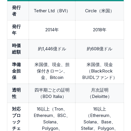
発行
Tether Ltd（BVI）
Circle（米国）
者
発行
2014年
2018年
年
時価
約1,446億ドル
約608億ドル
総額
準備
米国債、現金、担
米国債、現金
金担
保付きローン、
（BlackRock
保
金、Bitcoin
BUIDLファンド）
透明
四半期ごとの証明
月次証明
性
（BDO Italia）
（Deloitte）
対応
16以上（Tron、
16以上
ブロ
Ethereum、BSC、
（Ethereum、
ック
Solana、
Solana、Base、
チェ
Polygon、
Stellar、Polygon、