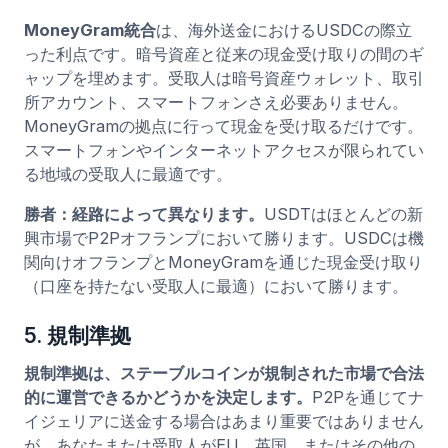
MoneyGram統合
は、海外送金におけるUSDCの際立
った利点です。暗号資産と従来の現金受け取りの間のギ
ャップを埋めます。受取人は暗号資産ウォレット、取引
所アカウント、スマートフォンさえ必要ありません。
MoneyGramの拠点に行って現金を受け取るだけです。
スマートフォンやインターネットアクセスが限られてい
る地域の受取人に最適です。
勝者：経路によって異なります。
USDTはほとんどの新
興市場でP2Pオフランプにおいて勝ります。USDCは機
関向けオフランプとMoneyGramを通じた現金受け取り
（口座を持たない受取人に最適）において勝ります。
5. 規制準拠
規制準拠は、ステーブルコインが規制された市場で合法
的に運営できるかどうかを決定します。
P2Pを通じてナ
イジェリアに送金する場合はあまり重要ではありません
が、あなたまたは受取人がEU、英国、またはその他の