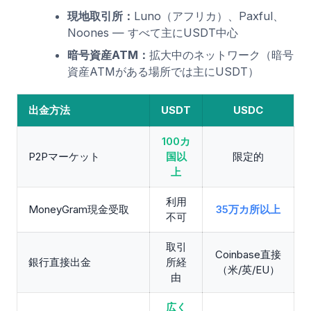
現地取引所：
Luno（アフリカ）、Paxful、
Noones — すべて主にUSDT中心
暗号資産ATM：
拡大中のネットワーク（暗号
資産ATMがある場所では主にUSDT）
出金方法
USDT
USDC
100カ
P2Pマーケット
国以
限定的
上
利用
MoneyGram現金受取
35万カ所以上
不可
取引
Coinbase直接
銀行直接出金
所経
（米/英/EU）
由
広く