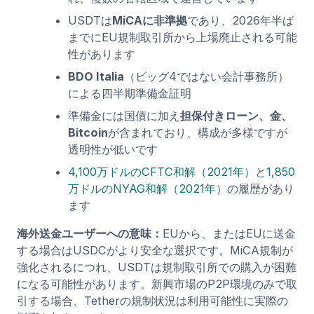
USDTは
MiCAに非準拠
であり、2026年半ば
までにEU規制取引所から上場廃止される可能
性があります
BDO Italia
（ビッグ4ではない会計事務所）
による四半期準備金証明
準備金には国債に加え
担保付きローン、金、
Bitcoin
が含まれており、構成が多様ですが
透明性が低いです
4,100万ドルのCFTC和解（2021年）
と
1,850
万ドルのNYAG和解（2021年）
の履歴があり
ます
海外送金ユーザーへの意味：
EUから、またはEUに送金
する場合はUSDCがより安全な選択です。MiCA規制が
強化されるにつれ、USDTは規制取引所での購入が困難
になる可能性があります。新興市場のP2P環境のみで取
引する場合、Tetherの規制状況は利用可能性に実際の