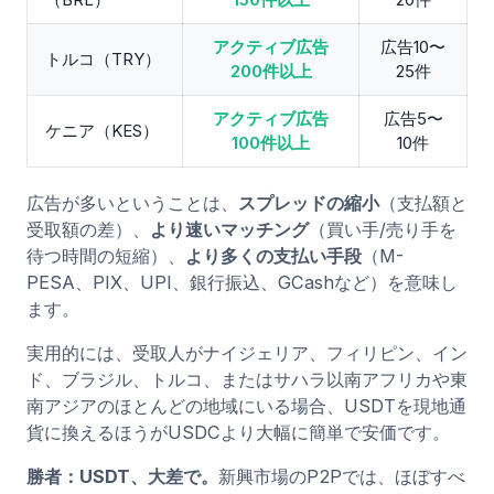
アクティブ広告
広告10〜
トルコ（TRY）
200件以上
25件
アクティブ広告
広告5〜
ケニア（KES）
100件以上
10件
広告が多いということは、
スプレッドの縮小
（支払額と
受取額の差）、
より速いマッチング
（買い手/売り手を
待つ時間の短縮）、
より多くの支払い手段
（M-
PESA、PIX、UPI、銀行振込、GCashなど）を意味し
ます。
実用的には、受取人がナイジェリア、フィリピン、イン
ド、ブラジル、トルコ、またはサハラ以南アフリカや東
南アジアのほとんどの地域にいる場合、USDTを現地通
貨に換えるほうがUSDCより大幅に簡単で安価です。
勝者：USDT、大差で。
新興市場のP2Pでは、ほぼすべ