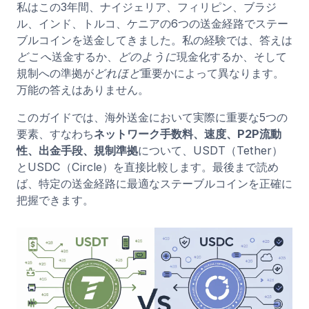
私はこの3年間、ナイジェリア、フィリピン、ブラジ
ル、インド、トルコ、ケニアの6つの送金経路でステー
ブルコインを送金してきました。私の経験では、答えは
どこへ
送金するか、
どのように
現金化するか、そして
規制への準拠が
どれほど
重要かによって異なります。
万能の答えはありません。
このガイドでは、海外送金において実際に重要な5つの
要素、すなわち
ネットワーク手数料、速度、P2P流動
性、出金手段、規制準拠
について、USDT（Tether）
とUSDC（Circle）を直接比較します。最後まで読め
ば、特定の送金経路に最適なステーブルコインを正確に
把握できます。