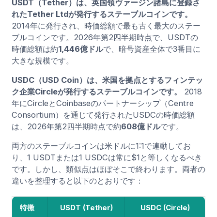
USDT（Tether）は、英国領ヴァージン諸島に登録さ
れたTether Ltdが発行するステーブルコインです。
2014年に発行され、時価総額で最も古く最大のステー
ブルコインです。2026年第2四半期時点で、USDTの
時価総額は約
1,446億ドル
で、暗号資産全体で3番目に
大きな規模です。
USDC（USD Coin）は、米国を拠点とするフィンテッ
ク企業Circleが発行するステーブルコインです。
2018
年にCircleとCoinbaseのパートナーシップ（Centre
Consortium）を通じて発行されたUSDCの時価総額
は、2026年第2四半期時点で約
608億ドル
です。
両方のステーブルコインは米ドルに1:1で連動してお
り、1 USDTまたは1 USDCは常に$1と等しくなるべき
です。しかし、類似点はほぼそこで終わります。両者の
違いを整理すると以下のとおりです：
特徴
USDT (Tether)
USDC (Circle)