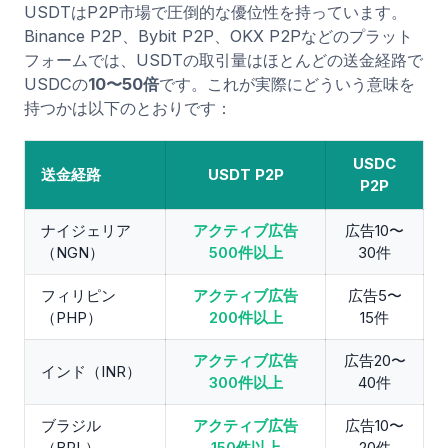
USDTはP2P市場で圧倒的な優位性を持っています。
Binance P2P、Bybit P2P、OKX P2Pなどのプラット
フォームでは、USDTの取引量はほとんどの送金経路で
USDCの
10〜50倍
です。これが実際にどういう意味を
持つかは以下のとおりです：
USDC
送金経路
USDT P2P
P2P
ナイジェリア
アクティブ広告
広告10〜
（NGN）
500件以上
30件
フィリピン
アクティブ広告
広告5〜
（PHP）
200件以上
15件
アクティブ広告
広告20〜
インド（INR）
300件以上
40件
ブラジル
アクティブ広告
広告10〜
（BRL）
150件以上
20件