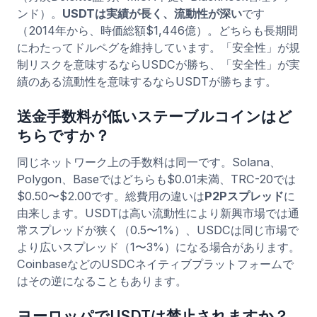
ンド）。
USDTは実績が長く、流動性が深い
です
（2014年から、時価総額$1,446億）。どちらも長期間
にわたってドルペグを維持しています。「安全性」が規
制リスクを意味するならUSDCが勝ち、「安全性」が実
績のある流動性を意味するならUSDTが勝ちます。
送金手数料が低いステーブルコインはど
ちらですか？
同じネットワーク上の手数料は同一です。Solana、
Polygon、Baseではどちらも$0.01未満、TRC-20では
$0.50〜$2.00です。総費用の違いは
P2Pスプレッド
に
由来します。USDTは高い流動性により新興市場では通
常スプレッドが狭く（0.5〜1%）、USDCは同じ市場で
より広いスプレッド（1〜3%）になる場合があります。
CoinbaseなどのUSDCネイティブプラットフォームで
はその逆になることもあります。
ヨーロッパでUSDTは禁止されますか？