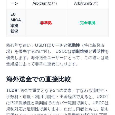
ーン
Arbitrumなど）
Arbitrumなど）
EU
MiCA
非準拠
完全準拠
準拠
状況
核心的な違い：USDTは
リーチと流動性
（特に新興市
場）を優先するのに対し、USDCは
規制準拠と透明性
を
優先します。海外送金ユーザーにとって、この違いは送
金経路によって非常に重要になります。
海外送金での直接比較
TLDR:
送金で重要となる5つの要素、すなわち流動性・
手数料・速度・利用可能性・出金経路で見ると、USDT
はP2P流動性と新興国でのカバー範囲で勝り、USDCは
規制対応と透明性で勝ります。ただし両者ともに、最も
安価なチェーンではネットワーク手数料が$0.01を下回