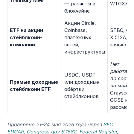
Treasury MMF
— расчёты в
WTGXX, 
блокчейне
Акции Circle,
ETF на акции
Coinbase,
STBQ, Glo
стейблкоин-
платёжных
X 512A, T
компаний
сетей,
заявка Bit
инфраструктуры
Нет
работаю
USDC, USDT
по состо
Прямые доходные
или доходные
на май 2
стейблкоин ETF
обёртки
Grayscale
стейблкоинов
GCSE на
рассмотр
Проверено 21–24 мая 2026 года через
SEC
EDGAR
,
Congress.gov S.1582
,
Federal Register,