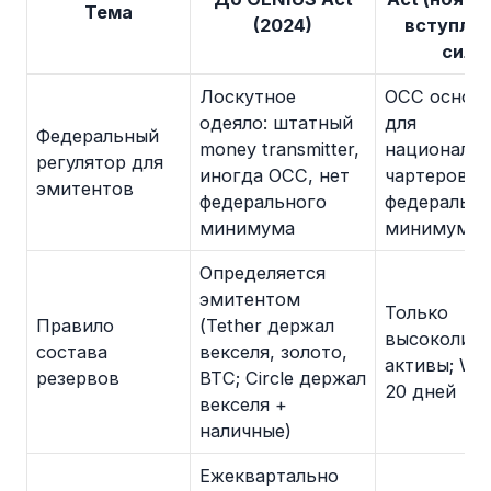
Тема
(2024)
вступлен
силу
Лоскутное
OCC основ
одеяло: штатный
для
Федеральный
money transmitter,
националь
регулятор для
иногда OCC, нет
чартеров; ч
эмитентов
федерального
федеральн
минимума
минимум
Определяется
эмитентом
Только
Правило
(Tether держал
высоколик
состава
векселя, золото,
активы; WA
резервов
BTC; Circle держал
20 дней
векселя +
наличные)
Ежеквартально