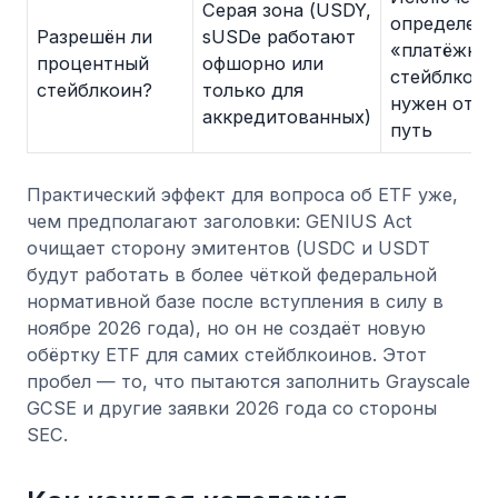
Серая зона (USDY,
определени
Разрешён ли
sUSDe работают
«платёжно
процентный
офшорно или
стейблкоин
стейблкоин?
только для
нужен отд
аккредитованных)
путь
Практический эффект для вопроса об ETF уже,
чем предполагают заголовки: GENIUS Act
очищает сторону эмитентов (USDC и USDT
будут работать в более чёткой федеральной
нормативной базе после вступления в силу в
ноябре 2026 года), но он не создаёт новую
обёртку ETF для самих стейблкоинов. Этот
пробел — то, что пытаются заполнить Grayscale
GCSE и другие заявки 2026 года со стороны
SEC.