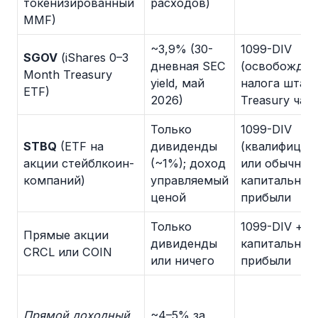
токенизированный
расходов)
MMF)
~3,9% (30-
1099-DIV
SGOV
(iShares 0–3
дневная SEC
(освобожден
Month Treasury
yield, май
налога штата
ETF)
2026)
Treasury час
Только
1099-DIV
STBQ
(ETF на
дивиденды
(квалифицир
акции стейблкоин-
(~1%); доход
или обычный
компаний)
управляемый
капитальные
ценой
прибыли
Только
1099-DIV +
Прямые акции
дивиденды
капитальные
CRCL или COIN
или ничего
прибыли
Прямой доходный
~4–5% за