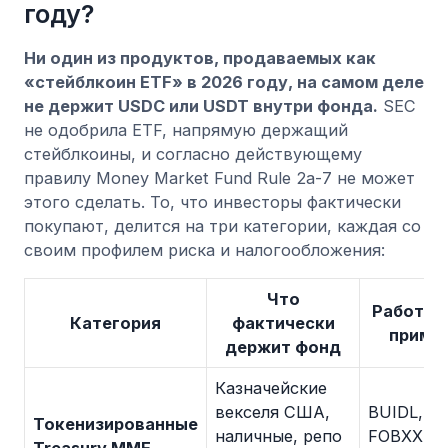
году?
Ни один из продуктов, продаваемых как
«стейблкоин ETF» в 2026 году, на самом деле
не держит USDC или USDT внутри фонда.
SEC
не одобрила ETF, напрямую держащий
стейблкоины, и согласно действующему
правилу Money Market Fund Rule 2a-7 не может
этого сделать. То, что инвесторы фактически
покупают, делится на три категории, каждая со
своим профилем риска и налогообложения:
Что
Работа
Категория
фактически
приме
держит фонд
Казначейские
векселя США,
BUIDL,
Токенизированные
наличные, репо
FOBXX,