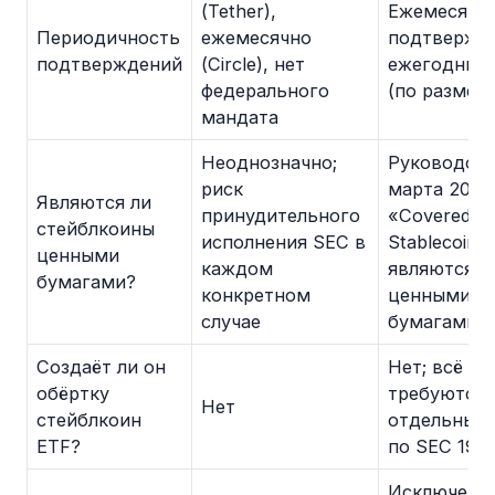
(Tether),
Ежемесячн
Периодичность
ежемесячно
подтвержд
подтверждений
(Circle), нет
ежегодный 
федерального
(по размеру
мандата
Неоднозначно;
Руководст
риск
марта 2026
Являются ли
принудительного
«Covered
стейблкоины
исполнения SEC в
Stablecoins
ценными
каждом
являются
бумагами?
конкретном
ценными
случае
бумагами
Создаёт ли он
Нет; всё е
обёртку
требуются
Нет
стейблкоин
отдельные 
ETF?
по SEC 194
Исключены