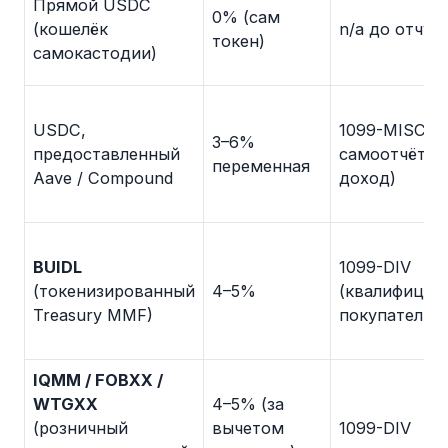
Прямой USDC
0% (сам
(кошелёк
n/a до отчу
токен)
самокастодии)
USDC,
1099-MISC и
3–6%
предоставленный
самоотчёт (
переменная
Aave / Compound
доход)
BUIDL
1099-DIV
(токенизированный
4–5%
(квалифицир
Treasury MMF)
покупатель)
IQMM / FOBXX /
WTGXX
4–5% (за
(розничный
вычетом
1099-DIV