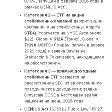
0,15%, запущен в феврале 2026 года в
рамках GENIUS Act).
Категория 2 — ETF на акции
стейблкоин-компаний
держит акции
компаний, а не стейблкоины: Amplify
STBQ
(торгуется на NYSE Arca около
$22), Global X
512A
(Токио), Global X
TKNX
UCITS (Лондон, запуск в апреле
2026 года) и заявка Bitwise на
Stablecoin & Tokenization, находящаяся
на рассмотрении.
Категория 3 — прямые доходные
стейблкоин ETF
остаются на
рассмотрении SEC из-за опасений по
поводу рисков доходности; заявка
Grayscale GCSE в настоящее время
нацелена на июнь 2026 года.
GENIUS Act
(S.1582 / Public Law 119-27)