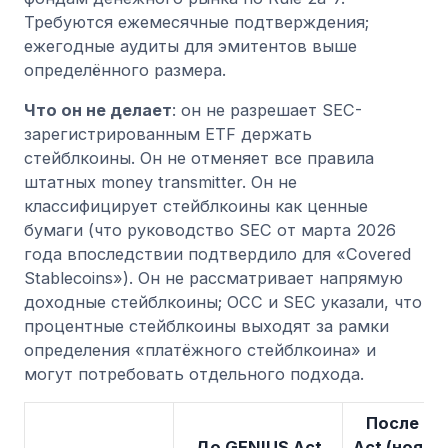
Требуются ежемесячные подтверждения;
ежегодные аудиты для эмитентов выше
определённого размера.
Что он не делает
: он не разрешает SEC-
зарегистрированным ETF держать
стейблкоины. Он не отменяет все правила
штатных money transmitter. Он не
классифицирует стейблкоины как ценные
бумаги (что руководство SEC от марта 2026
года впоследствии подтвердило для «Covered
Stablecoins»). Он не рассматривает напрямую
доходные стейблкоины; OCC и SEC указали, что
процентные стейблкоины выходят за рамки
определения «платёжного стейблкоина» и
могут потребовать отдельного подхода.
После GE
До GENIUS Act
Act (ноябр