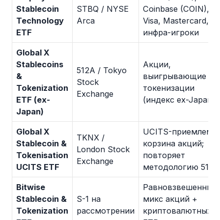
Stablecoin
STBQ / NYSE
Coinbase (COIN),
Technology
Arca
Visa, Mastercard,
ETF
инфра-игроки
Global X
Stablecoins
Акции,
512A / Tokyo
&
выигрывающие от
Stock
Tokenization
токенизации
Exchange
ETF (ex-
(индекс ex-Japan)
Japan)
Global X
UCITS-приемлема
TKNX /
Stablecoin &
корзина акций;
London Stock
Tokenisation
повторяет
Exchange
UCITS ETF
методологию 512A
Bitwise
Равновзвешенный
Stablecoin &
S-1 на
микс акций +
Tokenization
рассмотрении
криптовалютных