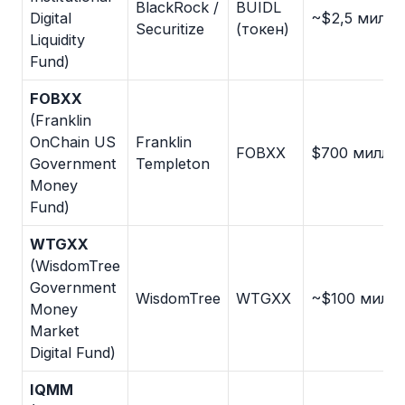
BlackRock /
BUIDL
Digital
~$2,5 милли
Securitize
(токен)
Liquidity
Fund)
FOBXX
(Franklin
OnChain US
Franklin
FOBXX
$700 милли
Government
Templeton
Money
Fund)
WTGXX
(WisdomTree
Government
WisdomTree
WTGXX
~$100 милл
Money
Market
Digital Fund)
IQMM