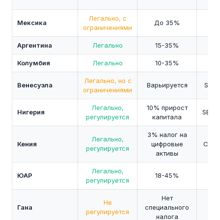
Cen
Легально, с
Мексика
До 35%
CN
ограничениями
Аргентина
Легально
15-35%
C
Колумбия
Легально
10-35%
S
Легально, но с
Венесуэла
Варьируется
SUNA
ограничениями
Легально,
10% прирост
Нигерия
SEC N
регулируется
капитала
3% налог на
Легально,
Кения
цифровые
CMA 
регулируется
активы
Легально,
FSC
ЮАР
18-45%
регулируется
SA
Нет
Не
Ban
Гана
специального
регулируется
Gh
налога