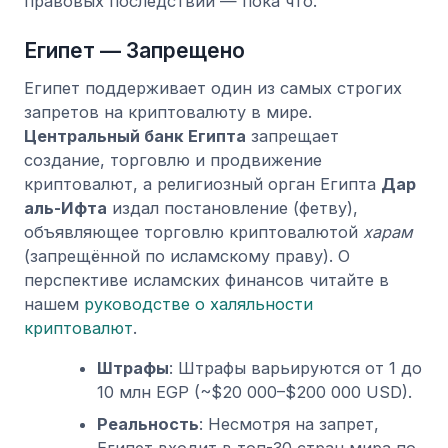
правовых последствий — пока что.
Египет — Запрещено
Египет поддерживает один из самых строгих
запретов на криптовалюту в мире.
Центральный банк Египта
запрещает
создание, торговлю и продвижение
криптовалют, а религиозный орган Египта
Дар
аль-Ифта
издал постановление (фетву),
объявляющее торговлю криптовалютой
харам
(запрещённой по исламскому праву). О
перспективе исламских финансов читайте в
нашем
руководстве о халяльности
криптовалют
.
Штрафы
: Штрафы варьируются от 1 до
10 млн EGP (~$20 000–$200 000 USD).
Реальность
: Несмотря на запрет,
Египет входит в топ-30 стран мира по