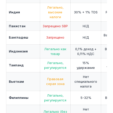
Легально,
Индия
высокие
30% + 1% TDS
RBI /
налоги
Пакистан
Запрещено SBP
Н/Д
S
Bangl
Бангладеш
Запрещено
Н/Д
Ba
Легально как
0,1% доход +
Bappe
Индонезия
товар
0,11% НДС
O
Легально,
15%
S
Таиланд
регулируется
удержание
Thai
Нет
Правовая
Вьетнам
специального
S
серая зона
налога
Легально,
Филиппины
5-32%
BSP 
регулируется
Нет
Легально (без