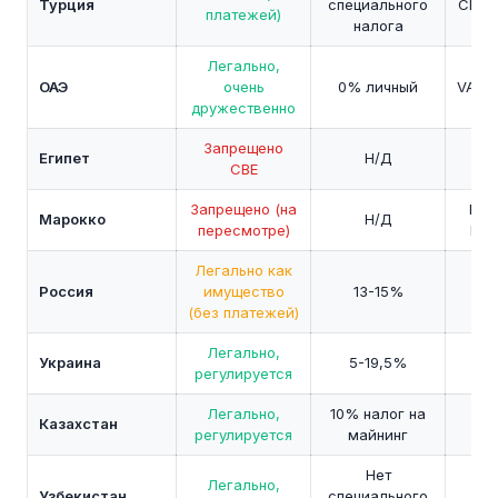
Турция
специального
CBRT 
платежей)
налога
Легально,
ОАЭ
очень
0% личный
VARA 
дружественно
Запрещено
Египет
Н/Д
C
CBE
Запрещено (на
Bank
Марокко
Н/Д
пересмотре)
Mag
Легально как
Россия
имущество
13-15%
C
(без платежей)
Легально,
Украина
5-19,5%
NS
регулируется
Легально,
10% налог на
Казахстан
AF
регулируется
майнинг
Нет
Легально,
Узбекистан
специального
NA