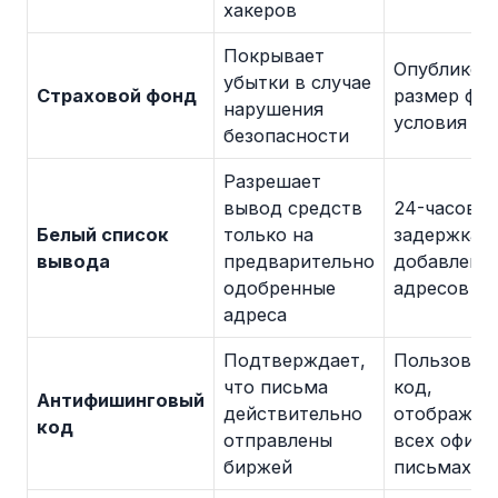
хакеров
Покрывает
Опубликов
убытки в случае
Страховой фонд
размер фон
нарушения
условия по
безопасности
Разрешает
вывод средств
24-часовая
Белый список
только на
задержка 
вывода
предварительно
добавлени
одобренные
адресов
адреса
Подтверждает,
Пользоват
что письма
код,
Антифишинговый
действительно
отображае
код
отправлены
всех офиц
биржей
письмах