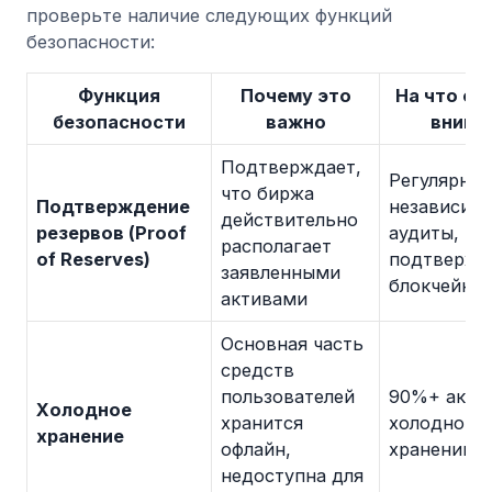
проверьте наличие следующих функций
безопасности:
Функция
Почему это
На что о
безопасности
важно
внима
Подтверждает,
Регулярны
что биржа
Подтверждение
независим
действительно
резервов (Proof
аудиты,
располагает
of Reserves)
подтвержд
заявленными
блокчейне
активами
Основная часть
средств
пользователей
90%+ акти
Холодное
хранится
холодном
хранение
офлайн,
хранении
недоступна для