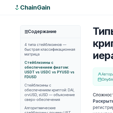
ChainGain
Тип
Содержание
кри
4 типа стейблкоинов —
быстрая классификационная
иер
матрица
Стейблкоины с
обеспечением фиатом:
USDT vs USDC vs PYUSD vs
Автор
FDUSD
Опубл
Стейблкоины с
обеспечением криптой: DAI,
Сложнос
crvUSD, sUSD — объяснение
сверх-обеспечения
Раскрыт
регистри
Алгоритмические
стейблкоины: почему UST