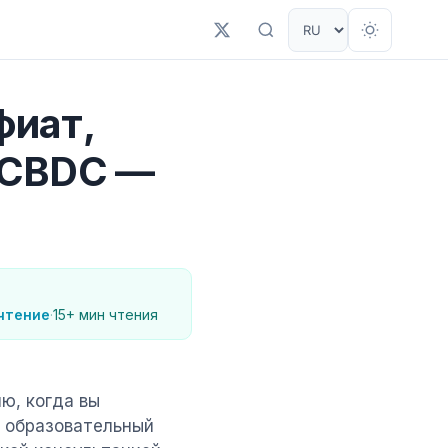
фиат,
, CBDC —
чтение
·
15+ мин чтения
ю, когда вы
т образовательный