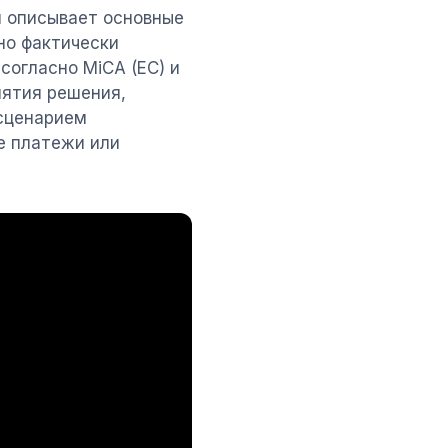
и описывает основные
но фактически
согласно MiCA (ЕС) и
нятия решения,
 сценарием
е платежи или