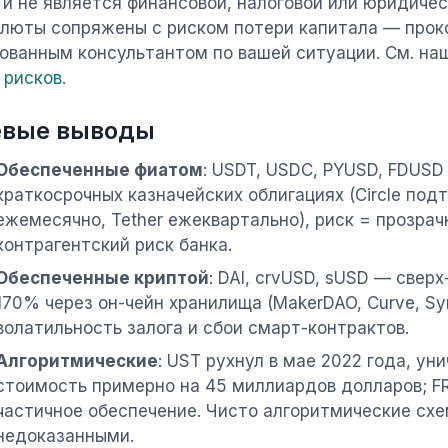
 и не является финансовой, налоговой или юридичес
люты сопряжены с риском потери капитала — прок
ованным консультантом по вашей ситуации. См. н
 рисков
.
вые выводы
Обеспеченные фиатом
: USDT, USDC, PYUSD, FDUSD 
краткосрочных казначейских облигациях (Circle по
ежемесячно, Tether ежеквартально), риск = прозрач
контрагентский риск банка.
Обеспеченные криптой
: DAI, crvUSD, sUSD — свер
170% через он-чейн хранилища (MakerDAO, Curve, Syn
волатильность залога и сбои смарт-контрактов.
Алгоритмические
: UST рухнул в мае 2022 года, у
стоимость примерно на 45 миллиардов долларов; F
частичное обеспечение. Чисто алгоритмические сх
недоказанными.