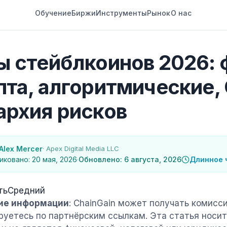
Обучение
Биржи
Инструменты
Рынок
О нас
ы стейблкоинов 2026: 
пта, алгоритмические
архия рисков
Alex Mercer
· Apex Digital Media LLC
иковано: 20 мая, 2026
·
Обновлено: 6 августа, 2026
Длинное 
ть
Средний
ие информации
: ChainGain может получать комисси
руетесь по партнёрским ссылкам. Эта статья носи