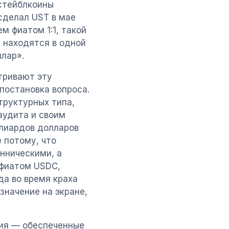
стейблкоины
сделал UST в мае
м фиатом 1:1, такой
е находятся в одной
ллар».
тривают эту
постановка вопроса.
труктурных типа,
аудита и своим
ллиардов долларов
 потому, что
нническими, а
 фиатом USDC,
да во время краха
 значение на экране,
ния — обеспеченные