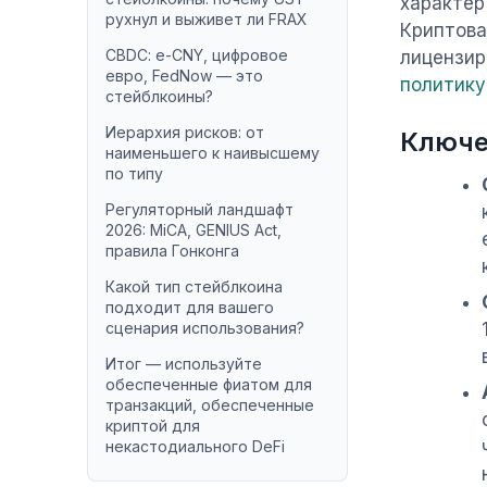
характер
рухнул и выживет ли FRAX
Криптова
CBDC: e-CNY, цифровое
лицензир
евро, FedNow — это
политику
стейблкоины?
Иерархия рисков: от
Ключе
наименьшего к наивысшему
по типу
Регуляторный ландшафт
2026: MiCA, GENIUS Act,
правила Гонконга
Какой тип стейблкоина
подходит для вашего
сценария использования?
Итог — используйте
обеспеченные фиатом для
транзакций, обеспеченные
криптой для
некастодиального DeFi