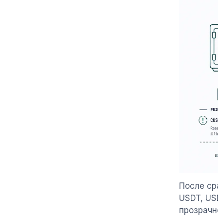
После ср
USDT, US
прозрачн