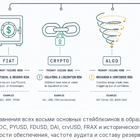
авнения всех восьми основных стейблкоинов в обра
DC, PYUSD, FDUSD, DAI, crvUSD, FRAX и историческо
ости обеспечения, частоте аудита и составу резер