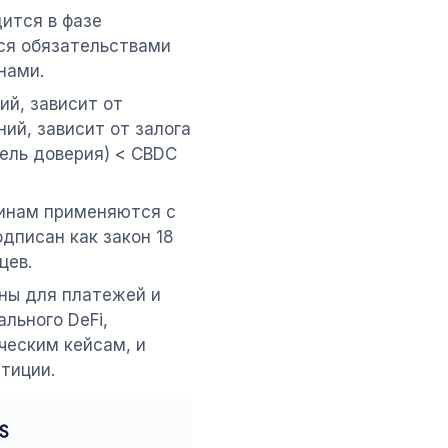
дится в фазе
тся обязательствами
нами.
ий, зависит от
ий, зависит от залога
тель доверия) < CBDC
оинам применяются с
дписан как закон 18
цев.
ны для платежей и
льного DeFi,
ческим кейсам, и
тиции.