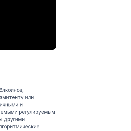
блкоинов,
 эмитенту или
личными и
аемыми регулируемым
ны другими
Алгоритмические