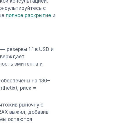
кой консультацией.
онсультируйтесь с
аше
полное раскрытие
и
— резервы 1:1 в USD и
дтверждает
ность эмитента и
х-обеспечены на 130–
thetix), риск =
ничтожив рыночную
RAX выжил, добавив
емы остаются