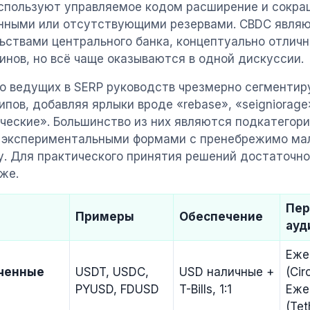
спользуют управляемое кодом расширение и сокра
нными или отсутствующими резервами. CBDC явля
ьствами центрального банка, концептуально отлич
инов, но всё чаще оказываются в одной дискуссии.
о ведущих в SERP руководств чрезмерно сегменти
типов, добавляя ярлыки вроде «rebase», «seigniorage
ческие». Большинство из них являются подкатегор
 экспериментальными формами с пренебрежимо мал
у. Для практического принятия решений достаточн
же.
Пер
Примеры
Обеспечение
ауд
Еже
ченные
USDT, USDC,
USD наличные +
(Circ
PYUSD, FDUSD
T-Bills, 1:1
Еже
(Tet