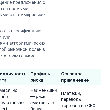
щение предложения с
ются прямыми
ными от коммерческих
руют классификацию
» или
иями алгоритмических
ой рыночной долей в
о четырёхтиповой
иодичность
Профиль
Основное
ита
риска
применение
месячно
Наименьший
Платежи,
le) /
— риск
переводы,
квартально
эмитента +
торговля на CEX
her)
банка