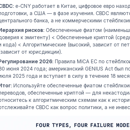
CBDC
: e-CNY работает в Китае, цифровое евро нахо
подготовки, а США — в фазе изучения. CBDC являю
центрального банка, а не коммерческими стейблкои
Иерархия рисков
: Обеспеченные фиатом (наименьш
доверия к эмитенту) < Обеспеченные криптой (средн
и кода) < Алгоритмические (высокий, зависит от пе
(зависит от юрисдикции).
Регулирование 2026
: Правила MiCA ЕС по стейблк
30 июня 2024 года; американский GENIUS Act был по
июля 2025 года и вступает в силу в течение 18 меся
Итог
: Используйте обеспеченные фиатом стейблкои
переводов, обеспеченные криптой — для некастодиа
относитесь к алгоритмическим схемам как к истори
отслеживайте CBDC как вопрос политики, а не инвес