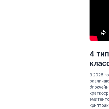
4 ти
клас
В 2026 г
различаю
блокчейн
краткоср
эмитенто
криптоак