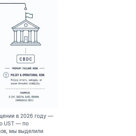
щении в 2026 году —
го UST — по
вов, мы выделили