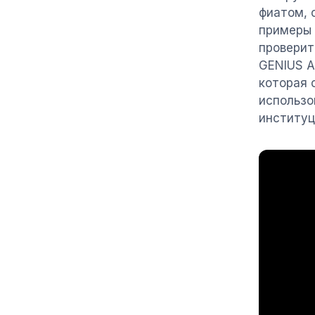
фиатом, 
примеры 
проверит
GENIUS A
которая 
использо
институц