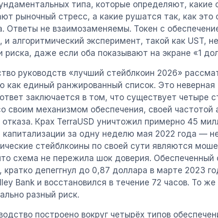
ундаментальных типа, которые определяют, какие 
ют рыночный стресс, а какие рушатся так, как это 
а. Ответы не взаимозаменяемы. Токен с обеспечение
, и алгоритмический эксперимент, такой как UST, н
и риска, даже если оба показывают на экране «1 до
тво руководств «лучший стейблкоин 2026» рассма
ю как единый ранжированный список. Это неверная 
ответ заключается в том, что существует четыре с
о своим механизмом обеспечения, своей частотой 
отказа. Крах TerraUSD уничтожил примерно 45 ми
 капитализации за одну неделю мая 2022 года — не
ические стейблкоины по своей сути являются моше
что схема не пережила шок доверия. Обеспеченный
, кратко депеггнул до 0,87 доллара в марте 2023 го
alley Bank и восстановился в течение 72 часов. То же
ально разный риск.
водство построено вокруг четырёх типов обеспече