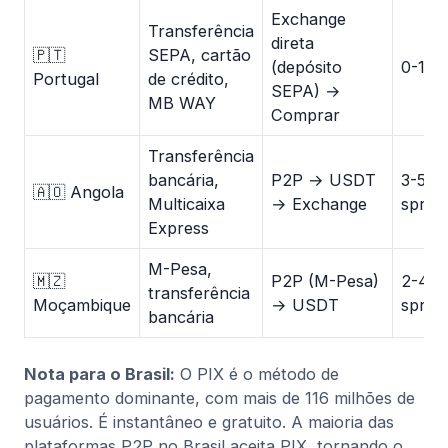
Exchange
Transferência
direta
🇵🇹
SEPA, cartão
(depósito
0-1,5
Portugal
de crédito,
SEPA) →
MB WAY
Comprar
Transferência
bancária,
P2P → USDT
3-5%
🇦🇴 Angola
Multicaixa
→ Exchange
sprea
Express
M-Pesa,
🇲🇿
P2P (M-Pesa)
2-4%
transferência
Moçambique
→ USDT
sprea
bancária
Nota para o Brasil:
O PIX é o método de
pagamento dominante, com mais de 116 milhões de
usuários. É instantâneo e gratuito. A maioria das
plataformas P2P no Brasil aceita PIX, tornando o