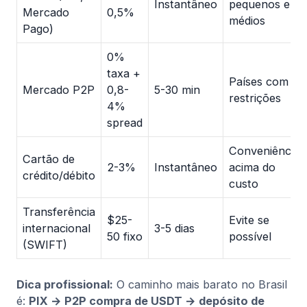
Instantâneo
pequenos e
Mercado
0,5%
médios
Pago)
0%
taxa +
Países com
Mercado P2P
0,8-
5-30 min
restrições
4%
spread
Conveniência
Cartão de
2-3%
Instantâneo
acima do
crédito/débito
custo
Transferência
$25-
Evite se
internacional
3-5 dias
50 fixo
possível
(SWIFT)
Dica profissional:
O caminho mais barato no Brasil
é:
PIX → P2P compra de USDT → depósito de