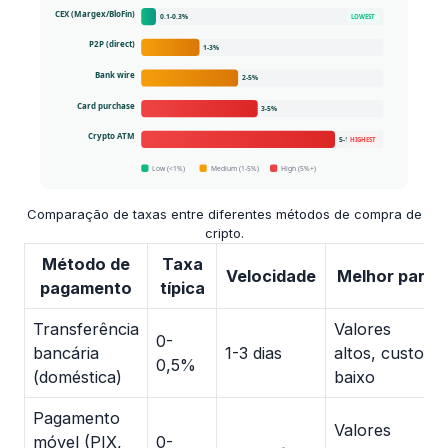
Comparação de taxas entre diferentes métodos de compra de
cripto.
Método de
Taxa
Velocidade
Melhor para
pagamento
típica
Transferência
Valores
0-
bancária
1-3 dias
altos, custo
0,5%
(doméstica)
baixo
Pagamento
Valores
móvel (PIX,
0-