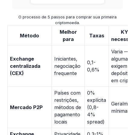
O processo de 5 passos para comprar sua primeira
criptomoeda.
Melhor
KYC
Método
Taxas
para
necessár
Varia —
Exchange
Iniciantes,
algumas 
0,1-
centralizada
negociação
exigem pa
0,6%
(CEX)
frequente
depósitos
em cripto
Países com
0%
restrições,
explícita
Geralmen
Mercado P2P
métodos de
(0,8-
mínima
pagamento
4%
locais
spread)
Exchange
Privacidade,
0,3-1%