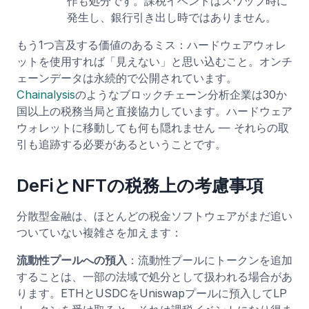
作も処分です。課税イベントはスワップ時に
発生し、銀行引き出し時ではありません。
もう1つ言及する価値のあるミス：ハードウェアウォレ
ットを使用すれば「見えない」と思い込むこと。オンチ
ェーンデータは永続的で公開されています。
Chainalysis
のようなブロックチェーン分析企業は30か
国以上の税務当局と直接協力しています。ハードウェア
ウォレットに移動しても何も隠れません — それらの取
引も追跡する必要があるということです。
DeFiとNFTの税務上の考慮事項
分散型金融は、ほとんどの税金ソフトウェアがまだ追い
ついていない複雑さを加えます：
流動性プールへの預入
：流動性プールにトークンを追加
することは、一部の法域で処分として扱われる場合があ
ります。ETHとUSDCをUniswapプールに預入してLP