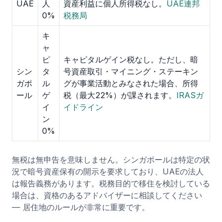
UAE
人
資産利益に個人所得税なし。
UAE連邦
0%
税務局
キ
ャ
ピ
キャピタルゲイン税なし。ただし、暗
シン
タ
号資産取引・マイニング・ステーキン
ガポ
ル
グが事業活動とみなされた場合、所得
ール
ゲ
税（最大22%）が課されます。
IRASガ
イ
イドライン
ン
0%
無税は無申告を意味しません。シンガポールは特定の状
況で暗号資産保有の開示を要求しており、UAEの法人
は報告義務があります。税務目的で移住を検討している
場合は、資格のあるアドバイザーに相談してください
— 居住地のルールが非常に重要です。