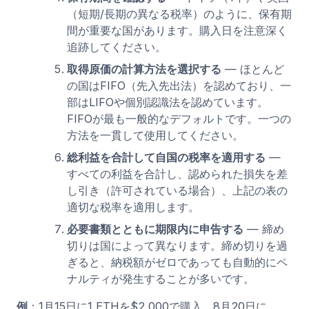
（短期/長期の異なる税率）のように、保有期
間が重要な国があります。購入日を注意深く
追跡してください。
取得原価の計算方法を選択する
— ほとんど
の国はFIFO（先入先出法）を認めており、一
部はLIFOや個別認識法を認めています。
FIFOが最も一般的なデフォルトです。一つの
方法を一貫して使用してください。
総利益を合計して自国の税率を適用する
—
すべての利益を合計し、認められた損失を差
し引き（許可されている場合）、上記の表の
適切な税率を適用します。
必要書類とともに期限内に申告する
— 締め
切りは国によって異なります。締め切りを過
ぎると、納税額がゼロであっても自動的にペ
ナルティが発生することが多いです。
例
：1月15日に1 ETHを$2,000で購入。8月20日に