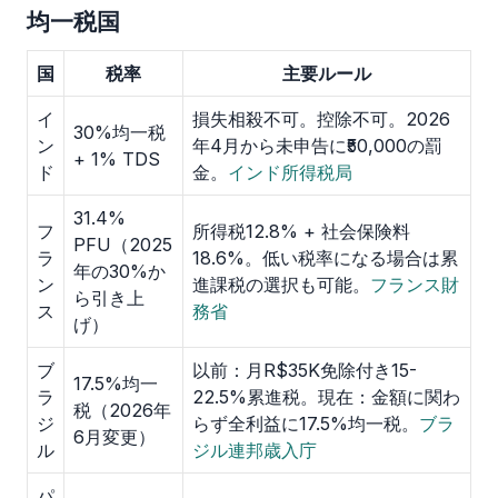
均一税国
国
税率
主要ルール
イ
損失相殺不可。控除不可。2026
30%均一税
ン
年4月から未申告に₹50,000の罰
+ 1% TDS
ド
金。
インド所得税局
31.4%
フ
所得税12.8% + 社会保険料
PFU（2025
ラ
18.6%。低い税率になる場合は累
年の30%か
ン
進課税の選択も可能。
フランス財
ら引き上
ス
務省
げ）
ブ
以前：月R$35K免除付き15-
17.5%均一
ラ
22.5%累進税。現在：金額に関わ
税（2026年
ジ
らず全利益に17.5%均一税。
ブラ
6月変更）
ル
ジル連邦歳入庁
パ