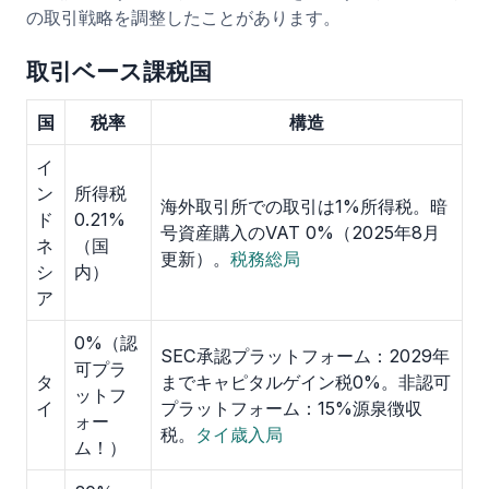
の取引戦略を調整したことがあります。
取引ベース課税国
国
税率
構造
イ
ン
所得税
海外取引所での取引は1%所得税。暗
ド
0.21%
号資産購入のVAT 0%（2025年8月
ネ
（国
更新）。
税務総局
シ
内）
ア
0%（認
SEC承認プラットフォーム：2029年
可プラ
タ
までキャピタルゲイン税0%。非認可
ットフ
イ
プラットフォーム：15%源泉徴収
ォー
税。
タイ歳入局
ム！）