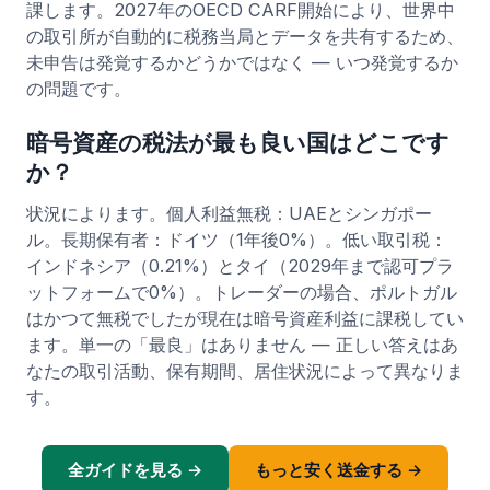
課します。2027年のOECD CARF開始により、世界中
の取引所が自動的に税務当局とデータを共有するため、
未申告は発覚するかどうかではなく — いつ発覚するか
の問題です。
暗号資産の税法が最も良い国はどこです
か？
状況によります。個人利益無税：UAEとシンガポー
ル。長期保有者：ドイツ（1年後0%）。低い取引税：
インドネシア（0.21%）とタイ（2029年まで認可プラ
ットフォームで0%）。トレーダーの場合、ポルトガル
はかつて無税でしたが現在は暗号資産利益に課税してい
ます。単一の「最良」はありません — 正しい答えはあ
なたの取引活動、保有期間、居住状況によって異なりま
す。
全ガイドを見る →
もっと安く送金する →