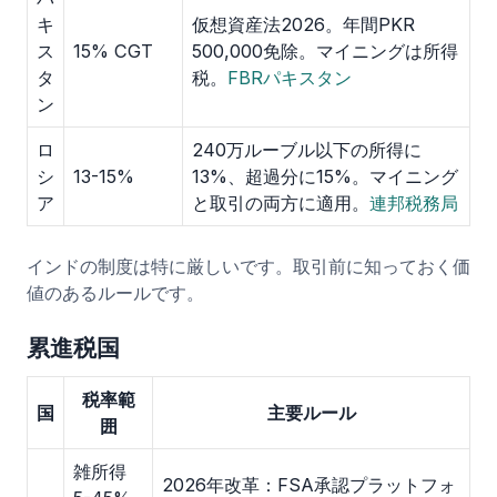
キ
仮想資産法2026。年間PKR
ス
15% CGT
500,000免除。マイニングは所得
タ
税。
FBRパキスタン
ン
ロ
240万ルーブル以下の所得に
シ
13-15%
13%、超過分に15%。マイニング
ア
と取引の両方に適用。
連邦税務局
インドの制度は特に厳しいです。取引前に知っておく価
値のあるルールです。
累進税国
税率範
国
主要ルール
囲
雑所得
2026年改革：FSA承認プラットフォ