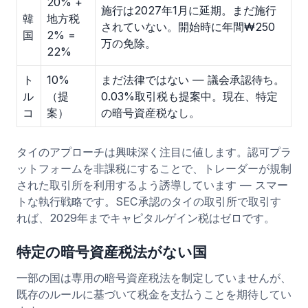
20% +
施行は2027年1月に延期。まだ施行
韓
地方税
されていない。開始時に年間₩250
国
2% =
万の免除。
22%
ト
10%
まだ法律ではない — 議会承認待ち。
ル
（提
0.03%取引税も提案中。現在、特定
コ
案）
の暗号資産税なし。
タイのアプローチは興味深く注目に値します。認可プラ
ットフォームを非課税にすることで、トレーダーが規制
された取引所を利用するよう誘導しています — スマー
トな執行戦略です。SEC承認のタイの取引所で取引す
れば、2029年までキャピタルゲイン税はゼロです。
特定の暗号資産税法がない国
一部の国は専用の暗号資産税法を制定していませんが、
既存のルールに基づいて税金を支払うことを期待してい