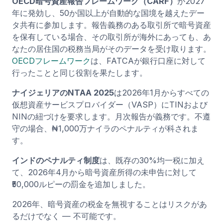
OECD暗号資産報告フレームワーク（CARF）
が2027
年に発効し、50か国以上が自動的な国境を越えたデー
タ共有に参加します。報告義務のある取引所で暗号資産
を保有している場合、その取引所が海外にあっても、あ
なたの居住国の税務当局がそのデータを受け取ります。
OECDフレームワーク
は、FATCAが銀行口座に対して
行ったことと同じ役割を果たします。
ナイジェリアのNTAA 2025
は2026年1月からすべての
仮想資産サービスプロバイダー（VASP）にTINおよび
NINの紐づけを要求します。月次報告が義務です。不遵
守の場合、₦1,000万ナイラのペナルティが科されま
す。
インドのペナルティ制度
は、既存の30%均一税に加え
て、2026年4月から暗号資産所得の未申告に対して
₹50,000ルピーの罰金を追加しました。
2026年、暗号資産の税金を無視することはリスクがあ
るだけでなく — 不可能です。