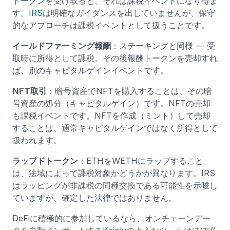
トークンを受け取ると、それは課税イベントになり得ま
す。
IRS
は明確なガイダンスを出していませんが、保守
的なアプローチは課税イベントとして扱うことです。
イールドファーミング報酬
：ステーキングと同様 — 受
取時に所得として課税。その後報酬トークンを売却すれ
ば、別のキャピタルゲインイベントです。
NFT取引
：暗号資産でNFTを購入することは、その暗
号資産の処分（キャピタルゲイン）です。NFTの売却
も課税イベントです。NFTを作成（ミント）して売却
することは、通常キャピタルゲインではなく所得として
扱われます。
ラップドトークン
：ETHをWETHにラップすること
は、法域によって課税対象かどうかが異なります。IRS
はラッピングが非課税の同種交換である可能性を示唆し
ていますが、確定した法律ではありません。
DeFiに積極的に参加しているなら、オンチェーンデー