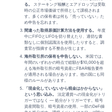
る。
ステーキング報酬とエアドロップは受取
時の公正市場価値で所得として課税されま
す。多くの保有者は何も「売っていない」た
め申告を忘れます。
間違った取得原価計算方法を使用する。
年度
中にFIFOとLIFOを切り替えたり、適切な書
類なしに個別認識法を使用したりすると、調
査官が指摘する不整合が生じます。
海外取引所の保有を申告しない。
米国では、
年間のいずれかの時点で総額が$10,000を超
える海外取引所の暗号資産にFBAR報告要件
が適用される場合があります。他の国にも同
様のルールがあります。
「現金化していないから税金はかからない」
という思い込み。
法定通貨への現金化がトリ
ガーではなく — 処分がトリガーです。暗号
資産間取引、暗号資産の使用、一部のDeFi操