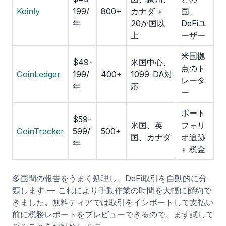
Koinly
199/
800+
カナダ +
国、
年
20か国以
DeFiユ
上
ーザー
米国拠
$49-
米国中心、
点のト
CoinLedger
199/
400+
1099-DA対
レーダ
年
応
ー
ポート
$59-
米国、英
フォリ
CoinTracker
599/
500+
国、カナダ
オ追跡
年
+ 税金
多国間の報告をうまく処理し、DeFi取引を自動的に分
類します — これにより手動作業の時間を大幅に節約で
きました。無料ティアでは取引をインポートして支払い
前に税務レポートをプレビューできるので、まず試して