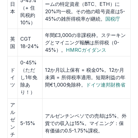
5-45%
日
ームの特定資産（BTC、ETH）に
（+ 住
本
20%均一税。その他の暗号資産は5-
民税約
45%の雑所得税率が継続。
国税庁
10%）
年間£3,000の非課税枠。ステーキン
英
CGT
グとマイニング報酬は所得税（0-
国
18-24%
45%）。
HMRCガイダンス
0-45%
ド
（ただ
12か月以上保有 = 税金0%。12か月
イ
し1年免
未満 = 所得税率適用。短期利益の年
ツ
除あ
間€1,000免除枠。
ドイツ連邦財務省
り！）
ア
ル
アルゼンチンペソでの売却は5%、外
ゼ
5-15%
貨での収入は15%。マイニング：保
ン
有価値の0.5-1.75%課税。
チ