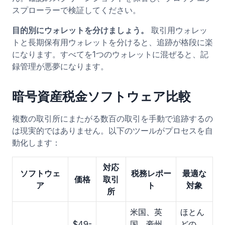
スプローラーで検証してください。
目的別にウォレットを分けましょう。
取引用ウォレッ
トと長期保有用ウォレットを分けると、追跡が格段に楽
になります。すべてを1つのウォレットに混ぜると、記
録管理が悪夢になります。
暗号資産税金ソフトウェア比較
複数の取引所にまたがる数百の取引を手動で追跡するの
は現実的ではありません。以下のツールがプロセスを自
動化します：
対応
ソフトウェ
税務レポー
最適な
価格
取引
ア
ト
対象
所
米国、英
ほとん
$49-
国、豪州、
どの