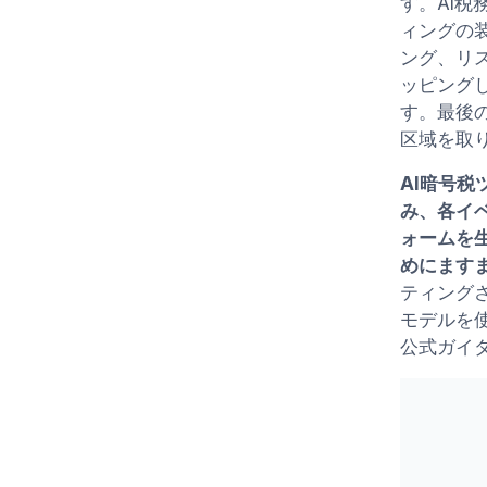
す。AI税
ィングの
ング、リ
ッピング
す。最後の
区域を取
AI暗号
み、各イ
ォームを
めにます
ティング
モデルを
公式ガイ