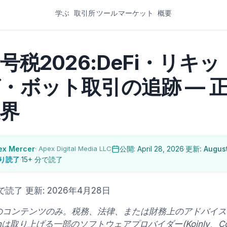
学ぶ
取引所
ツール
マーケット
概要
暗号税2026:DeFi・リキ
・ボット取引の追跡 — 
界
ex Mercer
· Apex Digital Media LLC
公開: April 28, 2026
·
更新: August
り読了
·
15+ 分で読了
分で読了
更新: 2026年4月28日
のコンテンツのみ。税務、法律、または財務上のアドバイス
ainは取り上げる一部のソフトウェアプロバイダー(Koinly、Coin