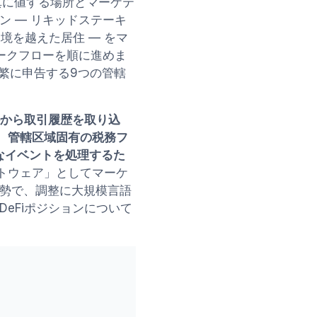
真に値する場所とマーケテ
ン — リキッドステーキ
境を越えた居住 — をマ
ークフローを順に進めま
頻繁に申告する9つの管轄
ルから取引履歴を取り込
、管轄区域固有の税務フ
なイベントを処理するた
フトウェア」としてマーケ
勢で、調整に大規模言語
eFiポジションについて