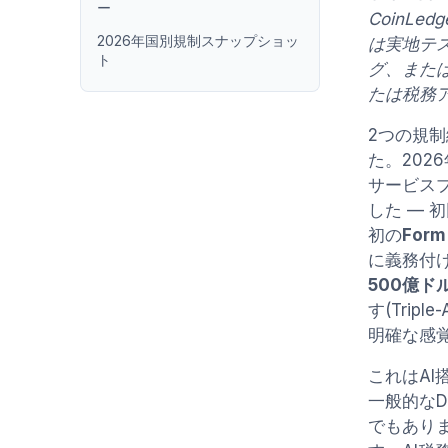
ー
CoinL
2026年国別規制スナップショッ
は実地テ
ト
グ、また
たは税務
2つの規
た。202
サービス
した — 
初の
Form
に義務付
500億ド
す(Tri
明確な感
これはA
一般的な
でもあり