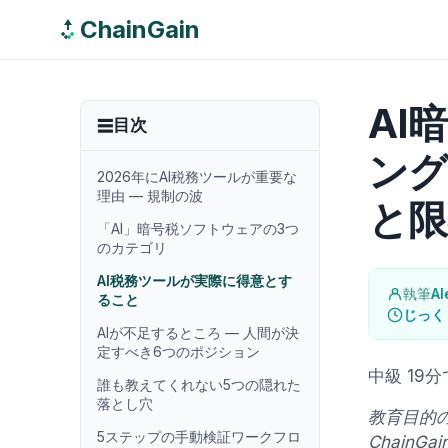
ChainGain
AI
目次
ング
2026年にAI税務ツールが重要な
理由 — 規制の波
と限
「AI」暗号税ソフトウェアの3つ
のカテゴリ
AI税務ツールが実際に得意とす
執筆
Al
ること
じっく
AIが不足するところ — 人間が決
定すべき6つのポジション
中級
19
誰も教えてくれない5つの隠れた
落とし穴
教育目的
5ステップの手動検証ワークフロ
ChainG