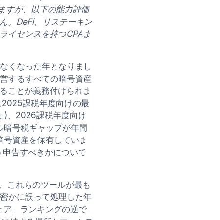
ありますが、以下の能力評価
。DeFi、リステーキン
ライセンスを持つCPAま
でなくなった年となりまし
営するすべての暗号資産
ることが義務付けられま
は2025課税年度向けの最
た)、2026課税年度向け
ル暗号税ギャップが年間
暗号資産を保有していま
をどう申告すべきかについて
た、これらのツールが最も
で密かに誤って処理した年
ェア」ランキングの逆で