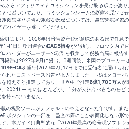
edger)からアフィリエイトコミッションを受け取る場合が
ストに基づいており、コミッションレートの影響を受けません
は複数国居住を含む複雑な状況については、自国管轄区域の
アドバイザーを雇ってください。
制締切により、2026年は暗号資産税が意味のある形で任意
6年1月1日に欧州連合の
DAC8指令
が発効し、ブロック内で運
プロバイダーがユーザーの取引を収集して税務当局に報告す
初回報告は2027年9月に提出。3週間後、米国のブローカー
 1099-DA
を発行(2026年2月17日までに受領者に届けられ
けられたコストベース報告が拡大しました。IRSはグローバ
ル
を超えると推定しており、世界中で推定
6億1,700万人
が
ple-A、2024) — そのほとんどが、自分が支払うべきもの
覚を持っていません。
I搭載の税務ツールがデフォルトの答えとなった年です。ま
DeFiポジションの一部を、監査の際にしか表面化しない形
ます。本ガイドは典型的な「2026年最高の暗号税ソフトウ