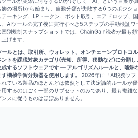
務ツールが
実際に
何をするのか(そして「AI」という言葉が
装飾の場所)から始まり、自動分類が失敗する6つのポジショ
ステーキング、LPトークン、ボット取引、エアドロップ、国
し、AIツールの完了後に実行すべき5ステップの手動検証ワ
国別規制スナップショットでは、ChainGain読者が最も
り上げます。
税ツールとは、取引所、ウォレット、オンチェーンプロトコ
ベントを課税対象カテゴリ(売却、所得、移動など)に分類し
生成するソフトウェアです — アルゴリズムルールと、曖昧
ます機械学習分類器を使用します。
2026年に「AI税務ソ
されている製品のほとんどは依然として決定論的ルールが優
使用するのはごく一部のサブセットのみであり、最も複雑なD
ダンスに従うものはほぼありません。