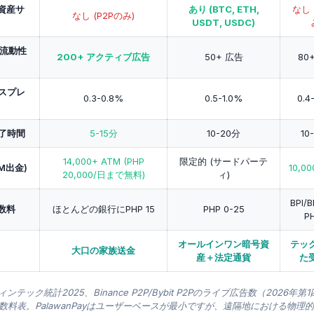
資産サ
あり (BTC, ETH,
なし 
なし (P2Pのみ)
USDT, USDC)
P流動性
200+ アクティブ広告
50+ 広告
80
Pスプレ
0.3-0.8%
0.5-1.0%
0.4
完了時間
5-15分
10-20分
10
14,000+ ATM (PHP
限定的 (サードパーテ
M出金)
10,0
20,000/日まで無料)
ィ)
BPI
数料
ほとんどの銀行にPHP 15
PHP 0-25
P
オールインワン暗号資
テッ
大口の家族送金
産＋法定通貨
た
ィンテック統計2025、Binance P2P/Bybit P2Pのライブ広告数（202
数料表。PalawanPayはユーザーベースが最小ですが、遠隔地における物