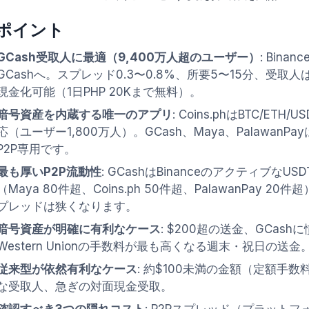
ポイント
GCash受取人に最適（9,400万人超のユーザー）
: Bina
GCashへ。スプレッド0.3〜0.8%、所要5〜15分、受取人は
現金化可能（1日PHP 20Kまで無料）。
暗号資産を内蔵する唯一のアプリ
: Coins.phはBTC/ET
応（ユーザー1,800万人）。GCash、Maya、Palawan
P2P専用です。
最も厚いP2P流動性
: GCashはBinanceのアクティブなU
（Maya 80件超、Coins.ph 50件超、PalawanPay 
プレッドは狭くなります。
暗号資産が明確に有利なケース
: $200超の送金、GCas
Western Unionの手数料が最も高くなる週末・祝日の送金
従来型が依然有利なケース
: 約$100未満の金額（定額手数
な受取人、急ぎの対面現金受取。