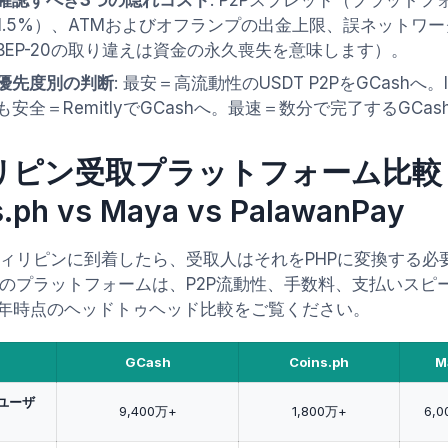
確認すべき3つの隠れコスト
: P2Pスプレッド（プラットフ
1.5%）、ATMおよびオフランプの出金上限、誤ネットワーク
BEP-20の取り違えは資金の永久喪失を意味します）。
優先度別の判断
: 最安＝高流動性のUSDT P2PをGCash
も安全＝RemitlyでGCashへ。最速＝数分で完了するGCash
ピン受取プラットフォーム比較：G
s.ph vs Maya vs PalawanPay
がフィリピンに到着したら、受取人はそれをPHPに変換する
つのプラットフォームは、P2P流動性、手数料、支払いスピ
26年時点のヘッドトゥヘッド比較をご覧ください。
GCash
Coins.ph
M
ユーザ
9,400万+
1,800万+
6,