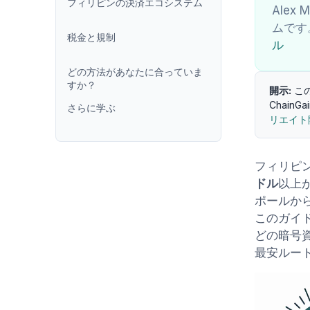
フィリピンの決済エコシステム
Alex
ムです
税金と規制
ル
どの方法があなたに合っていま
すか？
開示:
こ
Chai
さらに学ぶ
リエイト
フィリピ
ドル
以上
ポールか
このガイドで
どの暗号
最安ルー