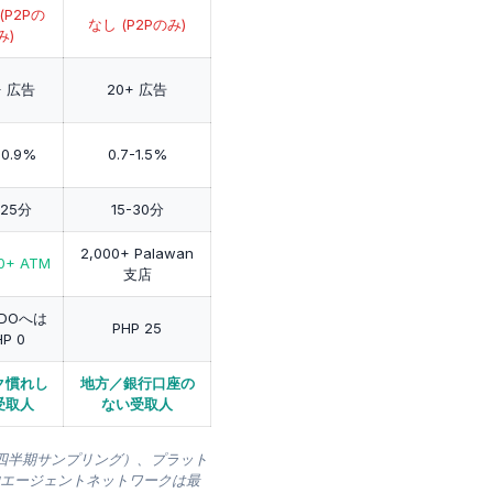
(P2Pの
なし (P2Pのみ)
み)
+ 広告
20+ 広告
-0.9%
0.7-1.5%
-25分
15-30分
2,000+ Palawan
00+ ATM
支店
/BDOへは
PHP 25
HP 0
ク慣れし
地方／銀行口座の
受取人
ない受取人
6年第1四半期サンプリング）、プラット
理的エージェントネットワークは最