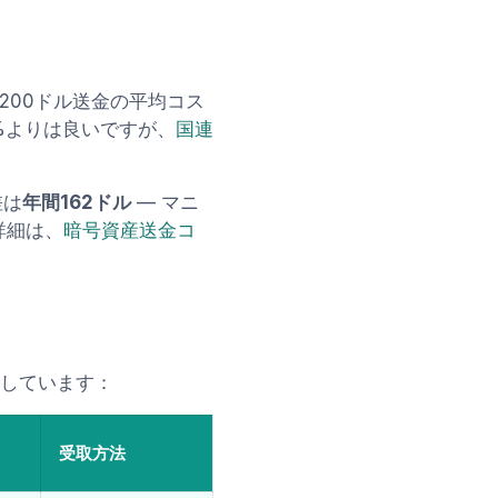
200ドル送金の平均コス
%よりは良いですが、
国連
差は
年間162ドル
— マニ
詳細は、
暗号資産送金コ
しています：
受取方法