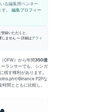
用している編集用ペンネー
ます。
編集プロフィー
ご登録いただくと、
響しません — 詳細は
アフィ
（OFW）から年間
350億
リーランサーでも、シンガ
に残す権利があります。
.phやBinance P2Pな
金時間とともに比較し、