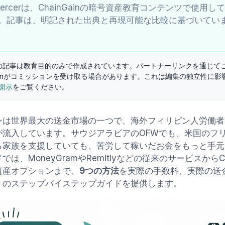
 Mercerは、ChainGainの暗号資産教育コンテンツで使
。記事は、明記された出典と再現可能な比較に基づいてい
の記事は教育目的のみで作成されています。パートナーリンクを通じて
nGainがコミッションを受け取る場合があります。これは編集の独立性に影
開示
をご覧ください。
ンは世界最大の送金市場の一つで、海外フィリピン人労働者
が流入しています。サウジアラビアのOFWでも、米国のフ
ら家族を支援していても、苦労して稼いだお金をもっと手元
は、MoneyGramやRemitlyなどの従来のサービスからCoins
資産オプションまで、
9つの方法
を実際の手数料、実際の送
トのステップバイステップガイドを提供します。