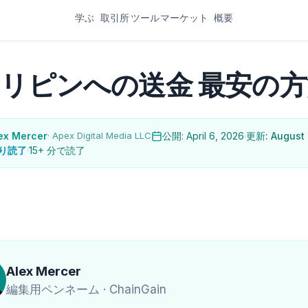
学ぶ
取引所
ツール
マーケット
概要
リピンへの送金 最安の方法 
ex Mercer
· Apex Digital Media LLC
公開: April 6, 2026
·
更新: August 
り読了
·
15+ 分で読了
Alex Mercer
編集用ペンネーム · ChainGain