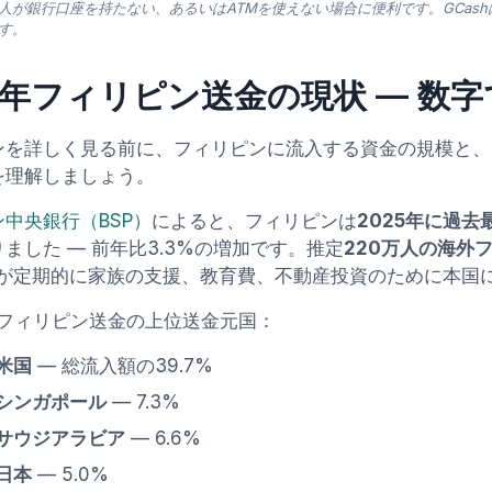
人が銀行口座を持たない、あるいはATMを使えない場合に便利です。GCas
す。
6年フィリピン送金の現状 — 数
ンを詳しく見る前に、フィリピンに流入する資金の規模と、
を理解しましょう。
中央銀行（BSP）
によると、フィリピンは
2025年に過去
ました — 前年比3.3%の増加です。推定
220万人の海外
が定期的に家族の支援、教育費、不動産投資のために本国
のフィリピン送金の上位送金元国：
米国
— 総流入額の39.7%
シンガポール
— 7.3%
サウジアラビア
— 6.6%
日本
— 5.0%