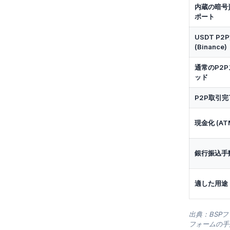
内蔵の暗号
ポート
USDT P2
(Binance)
通常のP2
ッド
P2P取引
現金化 (AT
銀行振込手
適した用途
出典：BSPフ
フォームの手