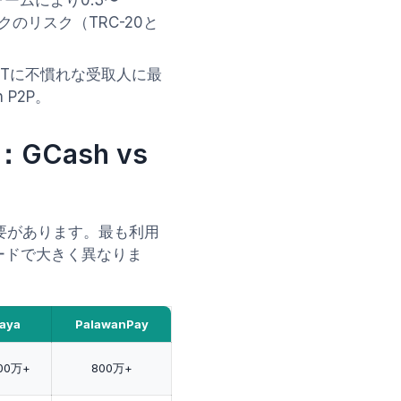
ォームにより0.3〜
のリスク（TRC-20と
へ。ITに不慣れな受取人に最
 P2P。
Cash vs
必要があります。最も利用
ードで大きく異なりま
aya
PalawanPay
000万+
800万+