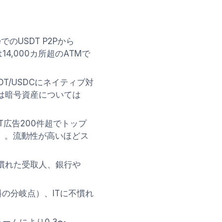
nceでのUSDT P2Pから
14,000カ所超のATMで
H/USDT/USDCにネイティブ対
Payは暗号資産については
SDT広告200件超でトップ
20件超）。流動性が高いほどス
hに慣れた受取人、銀行や
。
料の分岐点）、ITに不慣れ