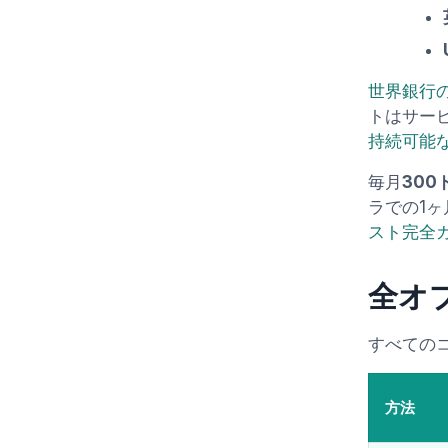
世界銀行
トはサー
持続可能
毎月
300
ラでの1
スト完全ガ
全オ
すべての
方法