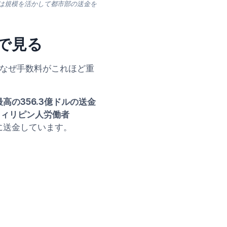
hは規模を活かして都市部の送金を
字で見る
なぜ手数料がこれほど重
最高の356.3億ドルの送金
フィリピン人労働者
に送金しています。