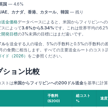
英国
— 4.6%
UAE、カナダ、香港、カタール、韓国
— 残り
の送金価格
データベースによると、米国からフィリピンへの
ビスによって
3.6%から5.34%
です。これは世界平均の6.2
な開発目標
の3%未満の目標にはまだ遠いです。
ドル
を送金する人の場合、5%の手数料と0.5%の手数料の
ヶ月の食費に相当します。すべての主要送金ルートのコスト
イド（2026）
をご参照ください。
プション比較
コストは
米国からフィリピンへの200ドル送金
を基準に計算
手数料
総コスト
速度
($200)
%