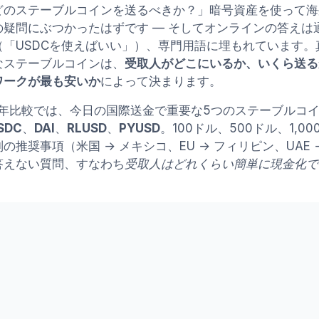
どのステーブルコインを送るべきか？」暗号資産を使って海
の疑問にぶつかったはずです — そしてオンラインの答えは
（「USDCを使えばいい」）、専門用語に埋もれています。
なステーブルコインは、
受取人がどこにいるか、いくら送る
ワークが最も安いか
によって決まります。
26年比較では、今日の国際送金で重要な5つのステーブルコ
SDC
、
DAI
、
RLUSD
、
PYUSD
。100ドル、500ドル、1,
の推奨事項（米国 → メキシコ、EU → フィリピン、UAE
答えない質問、すなわち
受取人はどれくらい簡単に現金化で