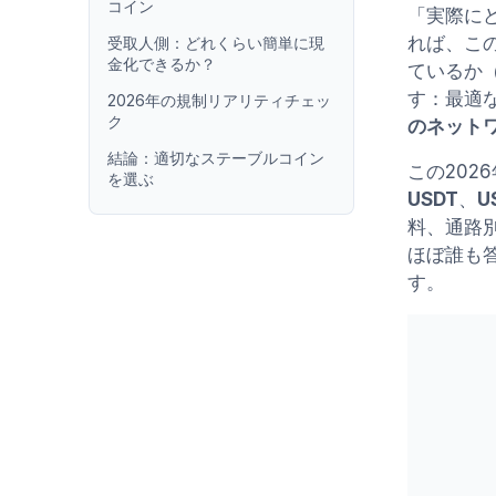
コイン
「実際に
れば、こ
受取人側：どれくらい簡単に現
金化できるか？
ているか
す：最適
2026年の規制リアリティチェッ
ク
のネット
結論：適切なステーブルコイン
この20
を選ぶ
USDT
、
U
料、通路別
ほぼ誰も
す。