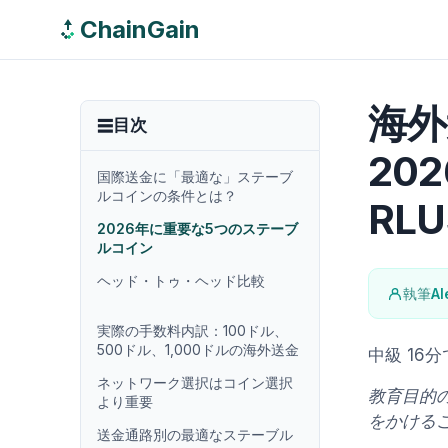
ChainGain
海外
目次
202
国際送金に「最適な」ステーブ
ルコインの条件とは？
RLU
2026年に重要な5つのステーブ
ルコイン
ヘッド・トゥ・ヘッド比較
執筆
Al
実際の手数料内訳：100ドル、
500ドル、1,000ドルの海外送金
中級
16
ネットワーク選択はコイン選択
教育目的の
より重要
をかける
送金通路別の最適なステーブル