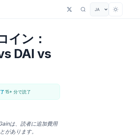
コイン：
s DAI vs
了
·
15+ 分で読了
ainは、読者に追加費用
とがあります。