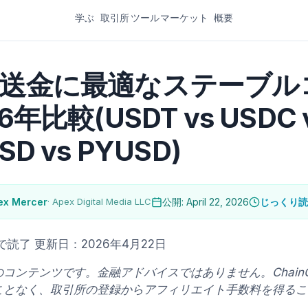
学ぶ
取引所
ツール
マーケット
概要
送金に最適なステーブル
6年比較(USDT vs USDC v
SD vs PYUSD)
ex Mercer
· Apex Digital Media LLC
公開: April 22, 2026
じっくり読
分で読了
更新日：2026年4月22日
コンテンツです。金融アドバイスではありません。ChainG
ことなく、取引所の登録からアフィリエイト手数料を得るこ