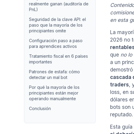
realmente ganan (auditoría de
Contenido
PnL)
comisione
Seguridad de la clave API: el
en esta g
paso que la mayoría de los
principiantes omite
La mayorí
2026 no t
Configuración paso a paso
para aprendices activos
rentable
que
no lo
Tratamiento fiscal en 6 países
importantes
a un prin
demostró 
Patrones de estafa: cómo
cascada d
detectar un mal bot
traders
, 
Por qué la mayoría de los
loss, en s
principiantes están mejor
operando manualmente
dólares e
bots son 
Conclusión
reputado.
Esta guía