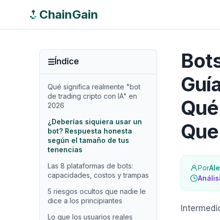
ChainGain
Bots
Índice
Guía
Qué significa realmente "bot
de trading cripto con IA" en
Qué 
2026
¿Deberías siquiera usar un
Que
bot? Respuesta honesta
según el tamaño de tus
tenencias
Las 8 plataformas de bots:
Por
Al
capacidades, costos y trampas
Anális
5 riesgos ocultos que nadie le
dice a los principiantes
Intermedi
Lo que los usuarios reales