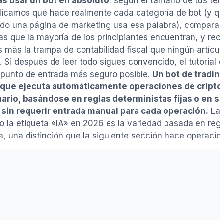
as usar un bot en absoluto
, según el tamaño de tus te
licamos qué hace realmente cada categoría de bot (y q
do una página de marketing usa esa palabra), compar
as que la mayoría de los principiantes encuentran, y re
 más la trampa de contabilidad fiscal que ningún artícul
. Si después de leer todo sigues convencido, el tutorial 
l punto de entrada más seguro posible.
Un bot de tradin
 que ejecuta automáticamente operaciones de cri
ario, basándose en reglas deterministas fijas o en 
sin requerir entrada manual para cada operación.
La
o la etiqueta «IA» en 2026 es la variedad basada en reg
a, una distinción que la siguiente sección hace operaci