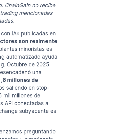
. ChainGain no recibe
e trading mencionadas
nadas.
o con IA» publicadas en
ectores son realmente
piantes minoristas es
ding automatizado ayuda
ing. Octubre de 2025
 desencadenó una
1,6 millones de
os saliendo en stop-
5 mil millones de
ves API conectadas a
exchange subyacente es
Comenzamos preguntando