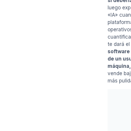
si deberí
luego exp
«IA» cuan
plataform
operativos
cuantifica
te dará e
software
de un usu
máquina, 
vende baj
más pulid