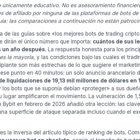
 únicamente educativo. No es asesoramiento financiero
s de afiliado por ninguna de las plataformas de bots d
uía: las comparaciones a continuación no están patroci
a de las guías sobre «los mejores bots de trading cript
e dirán el único número que importa:
cuántos de sus l
s un año después
. La respuesta honesta para los princi
 es la mayoría
, y las condiciones bajo las cuales el tra
cipiante son más estrechas de lo que sugiere el market
ese punto en 40 minutos: un solo anuncio arancelario
e liquidaciones de 19,13 mil millones de dólares en 
y los bots que se suponía debían «proteger» a sus dueñ
u lugar amplificaron el movimiento. La vulneración de 1,
n Bybit en febrero de 2026 añadió otra lección: las cla
una superficie de ataque separada incluso cuando el 
 es la inversa del artículo típico de ranking de bots. 