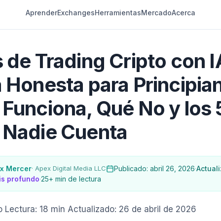
Aprender
Exchanges
Herramientas
Mercado
Acerca
 de Trading Cripto con 
 Honesta para Principia
Funciona, Qué No y los 
 Nadie Cuenta
ex Mercer
· Apex Digital Media LLC
Publicado: abril 26, 2026
·
Actual
is profundo
·
25+ min de lectura
o
Lectura: 18 min
Actualizado: 26 de abril de 2026