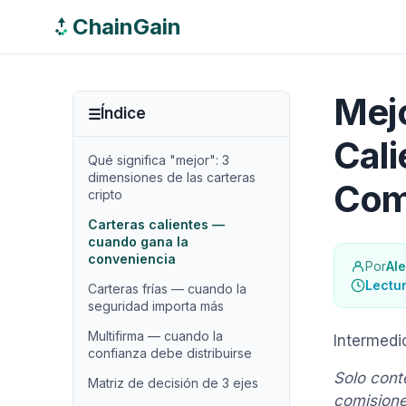
ChainGain
Mejo
Índice
Cali
Qué significa "mejor": 3
dimensiones de las carteras
Com
cripto
Carteras calientes —
cuando gana la
conveniencia
Por
Al
Lectur
Carteras frías — cuando la
seguridad importa más
Multifirma — cuando la
Intermedi
confianza debe distribuirse
Solo cont
Matriz de decisión de 3 ejes
comisione