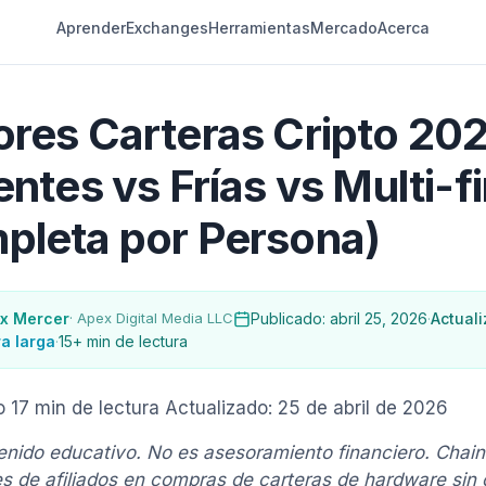
Aprender
Exchanges
Herramientas
Mercado
Acerca
res Carteras Cripto 20
entes vs Frías vs Multi-f
pleta por Persona)
ex Mercer
· Apex Digital Media LLC
Publicado: abril 25, 2026
·
Actual
a larga
·
15+ min de lectura
o
17 min de lectura
Actualizado: 25 de abril de 2026
enido educativo. No es asesoramiento financiero. Chai
s de afiliados en compras de carteras de hardware sin c