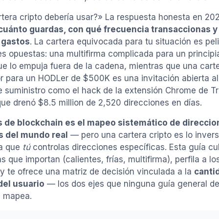
tera cripto debería usar?» La respuesta honesta en 20
cuánto guardas, con qué frecuencia transaccionas y
 gastos
. La cartera equivocada para tu situación es pe
es opuestas: una multifirma complicada para un princip
que lo empuja fuera de la cadena, mientras que una carte
 para un HODLer de $500K es una invitación abierta al
 suministro como el hack de la extensión Chrome de Tr
ue drenó $8.5 million de 2,520 direcciones en días.
is de blockchain es el mapeo sistemático de direcci
s del mundo real
— pero una cartera cripto es lo invers
a que
tú
controlas direcciones específicas. Esta guía cu
s que importan (calientes, frías, multifirma), perfila a l
y te ofrece una matriz de decisión vinculada a la
canti
del usuario
— los dos ejes que ninguna guía general de
e mapea.