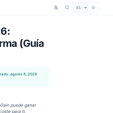
26:
irma (Guía
izado: agosto 6, 2026
nGain puede ganar
oste para ti.