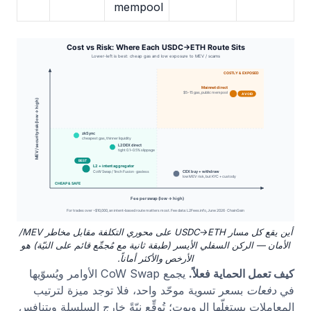
mempool
أين يقع كل مسار USDC→ETH على محوري التكلفة مقابل مخاطر MEV/
الأمان — الركن السفلي الأيسر (طبقة ثانية مع مُجمِّع قائم على النيّة) هو
الأرخص والأكثر أماناً.
كيف تعمل الحماية فعلاً.
يجمع CoW Swap الأوامر ويُسوّيها
في
دفعات
بسعر تسوية موحّد واحد، فلا توجد ميزة لترتيب
المعاملات يستغلّها الروبوت؛ تُوقِّع نيّةً خارج السلسلة ويتنافس