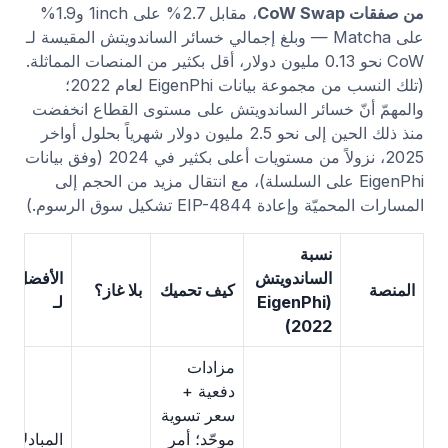
من صفقات CoW Swap
، مقابل 2.7% على 1inch و1.9%
على Matcha — وبلغ إجمالي خسائر الساندويتش المقيسة لـ
CoW نحو 0.13 مليون دولار، أقل بكثير من المنصات المماثلة.
(تلك النسب من مجموعة بيانات EigenPhi لعام 2022؛
والمهمّ أنّ خسائر الساندويتش على مستوى القطاع انخفضت
منذ ذلك الحين إلى نحو 2.5 مليون دولار شهرياً بحلول أواخر
2025، نزولاً من مستويات أعلى بكثير في 2024 (وفق بيانات
EigenPhi على السلسلة)، مع انتقال مزيد من الحجم إلى
المسارات المحميّة وإعادة EIP-4844 تشكيل سوق الرسوم.)
نسبة
الساندويتش
الأفضل
المنصة
كيف تحميك
بلا غاز؟
(EigenPhi
لـ
2022)
مزادات
دفعية +
سعر تسوية
موحّد؛ أمر
المبادلات