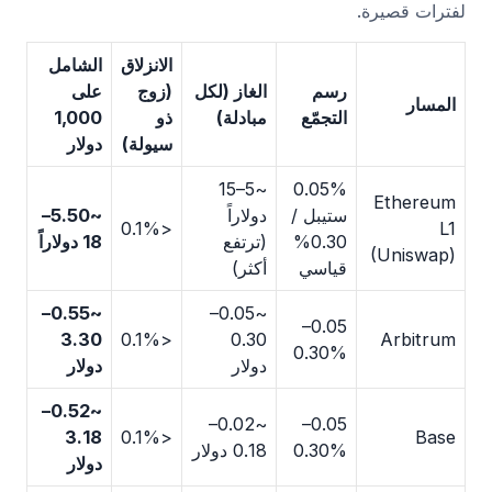
لفترات قصيرة.
الانزلاق
الشامل
رسم
الغاز (لكل
(زوج
على
المسار
التجمّع
مبادلة)
ذو
1,000
سيولة)
دولار
~5–15
0.05%
Ethereum
ستيبل /
دولاراً
~5.50–
<0.1%
L1
0.30%
(ترتفع
18 دولاراً
(Uniswap)
قياسي
أكثر)
~0.55–
~0.05–
0.05–
3.30
<0.1%
0.30
Arbitrum
0.30%
دولار
دولار
~0.52–
~0.02–
0.05–
3.18
<0.1%
Base
0.30%
0.18 دولار
دولار