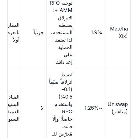
توجيه RFQ
+ AMM؛
الانزلاق
يضبطه
المقارنة
Matcha
1.9%
المستخدم،
جزئياً
بالعرض
(0x)
لذا تعتمد
أولاً
الحماية
على
إعداداتك
اضبط
انزلاقاً ضيّقاً
(0.1–
0.5%)
المبادلات
Uniswap
واستخدم
البسيطة
~1.26%
لا
(مباشر)
RPC
العميقة
خاصاً؛ وإلّا
السيولة
فأنت
مُعرَّض للـ