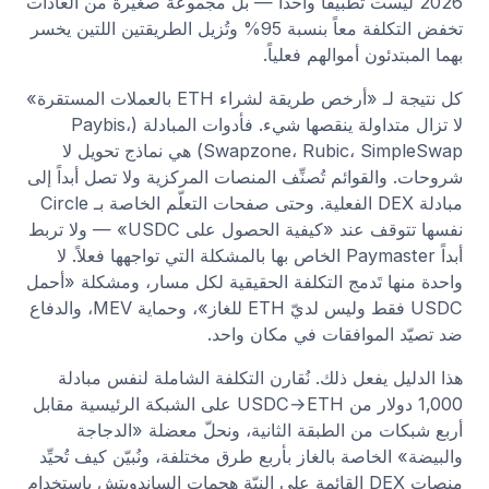
2026 ليست تطبيقاً واحداً — بل مجموعة صغيرة من العادات
تخفض التكلفة معاً بنسبة 95% وتُزيل الطريقتين اللتين يخسر
بهما المبتدئون أموالهم فعلياً.
كل نتيجة لـ «أرخص طريقة لشراء ETH بالعملات المستقرة»
لا تزال متداولة ينقصها شيء. فأدوات المبادلة (Paybis،
Swapzone، Rubic، SimpleSwap) هي نماذج تحويل لا
شروحات. والقوائم تُصنِّف المنصات المركزية ولا تصل أبداً إلى
مبادلة DEX الفعلية. وحتى صفحات التعلّم الخاصة بـ Circle
نفسها تتوقف عند «كيفية الحصول على USDC» — ولا تربط
أبداً Paymaster الخاص بها بالمشكلة التي تواجهها فعلاً. لا
واحدة منها تَدمج التكلفة الحقيقية لكل مسار، ومشكلة «أحمل
USDC فقط وليس لديّ ETH للغاز»، وحماية MEV، والدفاع
ضد تصيّد الموافقات في مكان واحد.
هذا الدليل يفعل ذلك. نُقارن التكلفة الشاملة لنفس مبادلة
1,000 دولار من USDC→ETH على الشبكة الرئيسية مقابل
أربع شبكات من الطبقة الثانية، ونحلّ معضلة «الدجاجة
والبيضة» الخاصة بالغاز بأربع طرق مختلفة، ونُبيّن كيف تُحيِّد
منصات DEX القائمة على النيّة هجمات الساندويتش باستخدام