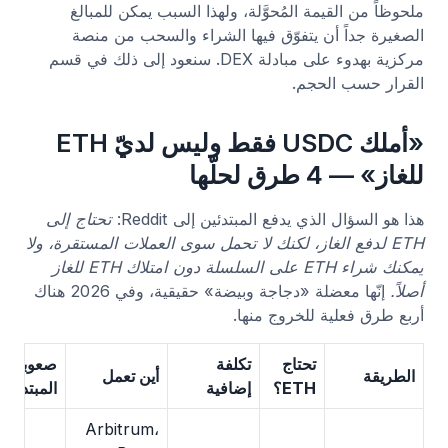
ملحوظاً من القيمة المُحوَّلة، ولهذا السبب يمكن للمبالغ
الصغيرة جداً أن يتفوّق فيها الشراء والسحب من منصة
مركزية بهدوء على مبادلة DEX. سنعود إلى ذلك في قسم
القرار حسب الحجم.
«أملك USDC فقط وليس لديّ ETH
للغاز» — 4 طرق لحلّها
هذا هو السؤال الذي يدفع المبتدئين إلى Reddit:
تحتاج إلى
ETH لدفع الغاز، لكنك لا تحمل سوى العملات المستقرة، ولا
يمكنك شراء ETH على السلسلة دون امتلاك ETH للغاز
أصلاً.
إنّها معضلة «دجاجة وبيضة» حقيقية، وفي 2026 هناك
أربع طرق فعلية للخروج منها.
تحتاج
تكلفة
صعوبة
الطريقة
أين تعمل
ETH؟
إضافية
المبتدئ
Arbitrum،