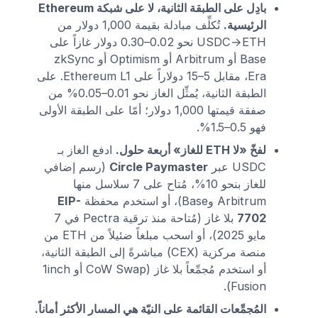
بادِل على الطبقة الثانية، لا على شبكة Ethereum
الرئيسية.
تُكلِّف مبادلة بقيمة 1,000 دولار من
USDC→ETH نحو 0.02–0.30 دولار غازاً على
Base أو Arbitrum أو Optimism أو zkSync
Era، مقابل 5–15 دولاراً على Ethereum L1. على
الطبقة الثانية، يُمثِّل الغاز نحو 0.01–0.05% من
صفقة قيمتها 1,000 دولار؛ أمّا على الطبقة الأولى
فهو 0.5–1.5%.
لفخّ «لا ETH للغاز» أربعة حلول.
ادفع الغاز بـ
USDC عبر
Circle Paymaster
(رسم إضافي
للغاز بنحو 10%، مُتاح على 7 سلاسل منها
Arbitrum وBase)، أو استخدم محفظة
EIP-
7702
بلا غاز (مُتاحة منذ ترقية Pectra في 7
مايو 2025)، أو اسحب مبلغاً ضئيلاً من ETH من
منصة مركزية (CEX) مباشرةً إلى الطبقة الثانية،
أو استخدم مُجمِّعاً بلا غاز (CoW Swap أو 1inch
Fusion).
المُجمِّعات القائمة على النيّة هي المسار الأكثر أماناً.