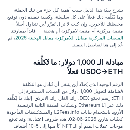
يشرح بقيّة هذا الدليل سبب أهمية كل جزء من تلك الجملة،
وما يُكلِّفه ذلك فعلاً على كل سلسلة، وكيفية تنفيذه دون توقيع
محفظتك للآخرين. وإن كنت لا تزال تُقرِّر
أين
تتداول أصلاً —
منصة مركزية أم منصة لامركزية أم هجينة — فابدأ بمقارنتنا
المنصات المركزية مقابل اللامركزية مقابل الهجينة 2026
، ثم
عُد إلى هنا لتفاصيل التنفيذ.
مبادلة الـ 1,000 دولار: ما تُكلِّفه
USDC→ETH فعلاً
الرقم الوحيد الذي يُحدِّد أين ينبغي أن تُبادل هو التكلفة
الشاملة
لتحويل 1,000 دولار من العملات المستقرة إلى
ETH: رسم تجمّع DEX، زائد الغاز، زائد الانزلاق. إليك ما يُكلِّفه
ذلك عبر Ethereum L1 وشبكات الطبقة الثانية الرئيسية
الأربع، باستخدام بيانات L2Fees.info والمستكشفات المأخوذة
كعيِّنات بتاريخ 2026-06-02. هذه ظروف اعتيادية؛ وقد تدفع
موجات عملات الميم أو الـ NFT أيّاً منها إلى 5–10 أضعاف