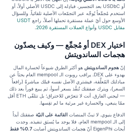
أو USDbC بعد التجسير، فبادِله إلى USDC الأصلي أولاً، أو
استخدم مُجمِّعاً يُوجِّه عبر التجمّعات الأصلية تلقائياً. وللسؤال
الأوسع حول أيّ عملة مستقرة تحملها أصلاً، راجع
USDT
مقابل USDC
و
أنواع العملات المستقرة 2026
.
اختيار DEX أو مُجمِّع — وكيف يصدّون
هجمات الساندويتش
إنّ
هجوم الساندويتش
هو أكثر الطرق شيوعاً لخسارة المال
بهدوء على DEX. يراقب روبوت الـ mempool العام بحثاً عن
مبادلتك المُعلَّقة، فيشتري الأصل نفسه قبلك مباشرةً (رافعاً
السعر)، ويترك صفقتك تُنفَّذ بسعر أسوأ، ثم يبيع فوراً بعد ذلك
— ليجني الفارق. أنت لا تتعرّض للاختراق؛ بل تتلقّى ETH أقل
ممّا ينبغي، والخسارة غير مرئية ما لم تقِسها.
الدفاع بنيوي. لا تبثّ المنصات
القائمة على النيّة
صفقتك أبداً
إلى الـ mempool العام، فلا يوجد ما يُسبَق تنفيذه. وجدت
أبحاث EigenPhi أنّ هجمات الساندويتش أصابت
0.7% فقط