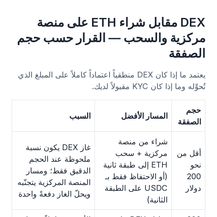
DEX مقابل شراء ETH على منصة
مركزية والسحب — القرار حسب حجم
الصفقة
يعتمد ما إذا كان DEX منطقياً اعتماداً كاملاً على المبلغ الذي
تُحوِّله وما إذا كان KYC مقبولاً لديك.
حجم
المسار الأفضل
السبب
الصفقة
شراء من منصة
غاز DEX يكون نسبة
أقل من
مركزية + سحب
ملحوظة عند الحجم
نحو
ETH إلى طبقة ثانية
الدقيق فقط؛ ومسار
200
(أو الاحتفاظ فقط بـ
المنصة المركزية يتجنّبه
دولار
USDC على الطبقة
ويحلّ الغاز دفعةً واحدة
الثانية)