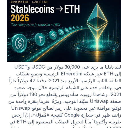
لقد بادلنا ما يزيد على 30,000 دولار من USDC وUSDT
إلى ETH عبر شبكة Ethereum الرئيسية وجميع شبكات
الطبقة الثانية الرئيسية الأربع منذ 2021. دفعنا 47 دولاراً غازاً
في مبادلة واحدة على الشبكة الرئيسية خلال موجة صعود
2021، وشاهدنا روبوت ساندويتش يقتطع نحو 180 دولاراً من
صفقة Uniswap سيِّئة التوجيه، ومرّةً اقتربنا بنقرة واحدة من
توقيع موافقة غير محدودة على رمز لصالح موقع Uniswap
زائف ظهر في صدارة Google كنتيجة «مُموَّلة». إنّ أرخص
طريقة وأكثرها أماناً لتحويل العملات المستقرة إلى ETH في