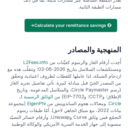
مسارات الطبقة الثانية.
→
💱 Calculate your remittance savings
المنهجية والمصادر
أُخِذت أرقام الغاز والرسوم كعيِّنات من
L2Fees.info
ومستكشفات السلاسل بتاريخ 2026-06-02؛ وتتقلّب هذه مع
ازدحام الشبكة، لذا عاملها كلقطات لظروف اعتيادية وتحقّق
من المصدر الحيّ قبل مبادلة كبيرة. تأتي تفاصيل تجريد الغاز
(رسم Circle Paymaster، والسلاسل المدعومة، وتاريخ
الإطلاق؛ وCCTP؛ وEIP-7702) من
الوثائق الرسمية لـ
Circle
. ومعدّلات هجوم الساندويتش من
EigenPhi
(مجموعة
بيانات 2022، مع سياق اتجاهي لاحق). أمّا طبقات رسوم
التجمّع فمن وثائق Curve وUniswap. وأرقام خسائر التصيّد
منسوبة إلى جهاز الخدمة السرية الأمريكي والوكالة الوطنية