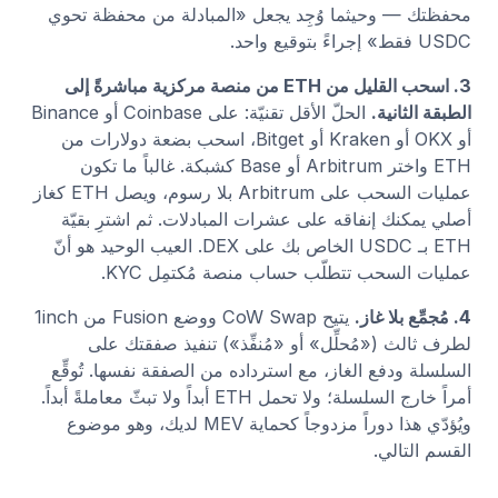
محفظتك — وحيثما وُجِد يجعل «المبادلة من محفظة تحوي
USDC فقط» إجراءً بتوقيع واحد.
3. اسحب القليل من ETH من منصة مركزية مباشرةً إلى
الطبقة الثانية.
الحلّ الأقل تقنيّة: على Coinbase أو Binance
أو OKX أو Kraken أو Bitget، اسحب بضعة دولارات من
ETH واختر Arbitrum أو Base كشبكة. غالباً ما تكون
عمليات السحب على Arbitrum بلا رسوم، ويصل ETH كغاز
أصلي يمكنك إنفاقه على عشرات المبادلات. ثم اشترِ بقيّة
ETH بـ USDC الخاص بك على DEX. العيب الوحيد هو أنّ
عمليات السحب تتطلّب حساب منصة مُكتمِل KYC.
4. مُجمِّع بلا غاز.
يتيح CoW Swap ووضع Fusion من 1inch
لطرف ثالث («مُحلِّل» أو «مُنفِّذ») تنفيذ صفقتك على
السلسلة ودفع الغاز، مع استرداده من الصفقة نفسها. تُوقِّع
أمراً خارج السلسلة؛ ولا تحمل ETH أبداً ولا تبثّ معاملةً أبداً.
ويُؤدّي هذا دوراً مزدوجاً كحماية MEV لديك، وهو موضوع
القسم التالي.