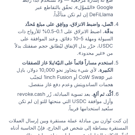
Google «المُموَّل». تحقّق بالتقاطع عبر
DeFiLlama إن لم تكن متأكّداً.
اتّصل، واضبط الانزلاق، ووافِق على مبلغ مُحدَّد
بدقّة.
اضبط الانزلاق على 0.1–0.5% للأزواج ذات
السيولة ومهلة 5–10 دقائق. وعند الموافقة على
USDC، حرِّر بدل الإنفاق ليُطابق حجم صفقتك بدلاً
من «غير محدود».
استخدم مساراً قائماً على النيّة/بلا غاز للصفقات
الكبيرة.
لأي شيء يتجاوز نحو 10,000 دولار، بادِل
عبر CoW Swap أو 1inch Fusion لتجنّب
هجمات الساندويتش وعدم دفع غاز منفصل.
أكِّد، ثم ألغِ.
بعد تسوية المبادلة، زُر revoke.cash
وأزِل موافقة USDC التي منحتها للتو إن لم تكن
ستُعيد استخدامها قريباً.
إن كنت تُوازن بين مبادلة عملة مستقرة وبين إرسال العملات
المستقرة ببساطة إلى شخص في الخارج، فإنّ الحاسبة أدناه
تُقدِّر التكلفة الشاملة عبر مسارات بديلة، بما في ذلك