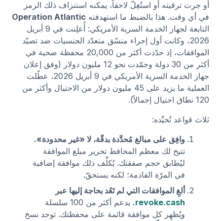
أو جرت ترقيته أو استُغِلّ لاحقاً، يمكنه استنزاف ذلك الرمز
في أي وقت. هذا بالضبط ما استهدفته
Operation Atlantic
التابعة لجهاز الخدمة السرية الأمريكي: أُعلِنت في 9 أبريل
2026، وكانت أول إجراء منسّق متعدّد الجنسيات ضد تصيّد
الموافقات، إذ حدّدت أكثر من 20,000 محفظة ضحية في
أكثر من 30 دولة وجمّدت نحو 12 مليون دولار (وفق إعلان
جهاز الخدمة السرية الأمريكي في 9 أبريل 2026، عطّلت
العملية ما يزيد على 45 مليون دولار من الاحتيال وأكثر من
120 نطاق احتيال إجمالاً).
ثلاث قواعد تُحيِّده:
وافِق على مبالغ مُحدَّدة بدقّة، لا «غير محدودة».
تتيح لك معظم المحافظ تحرير مبلغ الموافقة
ليُطابق حجم صفقتك. يُكلِّف ذلك موافقة إضافية
في المرّة القادمة؛ لكنه يستحقّ.
ألغِ الموافقات التي لم تَعُد بحاجة إليها عبر
revoke.cash
.
يدعم أكثر من 100 سلسلة
ويُظهِر كل موافقة قائمة على محفظتك. توجد نسخ