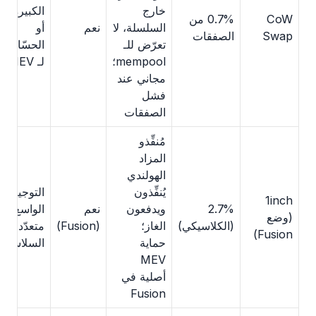
خارج
الكبيرة
CoW
0.7% من
السلسلة، لا
نعم
أو
Swap
الصفقات
تعرّض للـ
الحسّاسة
mempool؛
لـ MEV
مجاني عند
فشل
الصفقات
مُنفِّذو
المزاد
الهولندي
يُنفِّذون
التوجيه
1inch
2.7%
ويدفعون
نعم
الواسع
(وضع
(الكلاسيكي)
الغاز؛
(Fusion)
متعدّد
Fusion)
حماية
السلاسل
MEV
أصلية في
Fusion