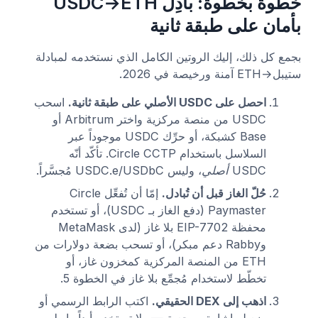
خطوة بخطوة: بادِل USDC→ETH
بأمان على طبقة ثانية
بجمع كل ذلك، إليك الروتين الكامل الذي نستخدمه لمبادلة
ستيبل→ETH آمنة ورخيصة في 2026.
احصل على USDC الأصلي على طبقة ثانية.
اسحب
USDC من منصة مركزية واختر Arbitrum أو
Base كشبكة، أو حرِّك USDC موجوداً عبر
السلاسل باستخدام Circle CCTP. تأكّد أنّه
USDC
أصلي
، وليس USDC.e/USDbC مُجسَّراً.
حُلّ الغاز قبل أن تُبادل.
إمّا أن تُفعِّل Circle
Paymaster (دفع الغاز بـ USDC)، أو تستخدم
محفظة EIP-7702 بلا غاز (لدى MetaMask
وRabby دعم مبكر)، أو تسحب بضعة دولارات من
ETH من المنصة المركزية كمخزون غاز، أو
تخطّط لاستخدام مُجمِّع بلا غاز في الخطوة 5.
اذهب إلى DEX الحقيقي.
اكتب الرابط الرسمي أو
ضع له إشارة مرجعية — ولا تستخدم أبداً رابط