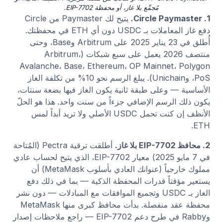
مُجمِّع بلا غاز، أو محفظة EIP-7702.
1. Circle Paymaster.
يتيح لك Paymaster من Circle
دفع غاز المعاملات بـ USDC دون أي ETH في محفظتك.
أُطلق في 23 يناير 2025 على Arbitrum وBase، وحتى
منتصف 2026 يعمل على سبع شبكات (Arbitrum،
Avalanche، Base، Ethereum، OP Mainnet، Polygon
PoS، وUnichain). يبلغ الرسم نحو 10% من تكلفة الغاز
الأساسية — وعلى طبقة ثانية يكون الغاز فيها بضعة سنتات،
يكون ذلك الرسم الإضافي جزءاً من سنت واحد. هذا هو الحلّ
الأنظف إن كنت تحمل USDC الأصلي ولا تريد أبداً لمس
ETH.
2. محافظ EIP-7702 بلا غاز.
أطلقت ترقية Pectra (المُتاحة
في 7 مايو 2025) معيار EIP-7702، الذي يتيح لحساب عادي
مملوك خارجياً (عنوانك العادي بأسلوب MetaMask) أن
يستعير مؤقتاً قدرات المحفظة الذكية — بما في ذلك دفع
الغاز بـ USDC وتجميع الموافقات مع المبادلات — دون نشر
محفظة عقد منفصلة. بدأت محافظ كبرى منها MetaMask
وRabby في طرح دعم EIP-7702 — راجع ملاحظات إصدار