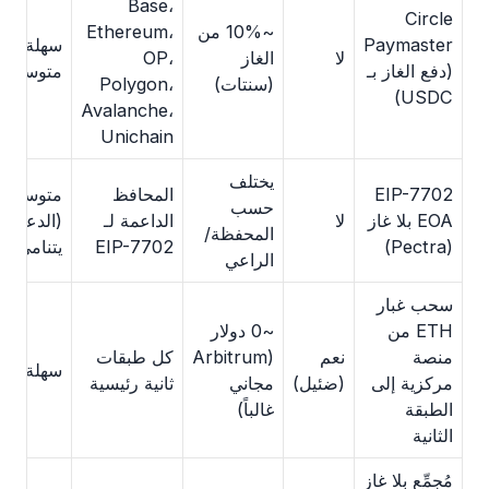
Base،
Circle
~10% من
Ethereum،
Paymaster
سهلة–
لا
الغاز
OP،
(دفع الغاز بـ
متوسطة
(سنتات)
Polygon،
USDC)
Avalanche،
Unichain
يختلف
EIP-7702
المحافظ
متوسطة
حسب
EOA بلا غاز
لا
الداعمة لـ
(الدعم
المحفظة/
(Pectra)
EIP-7702
يتنامى)
الراعي
سحب غبار
ETH من
~0 دولار
منصة
نعم
(Arbitrum
كل طبقات
سهلة
مركزية إلى
(ضئيل)
مجاني
ثانية رئيسية
الطبقة
غالباً)
الثانية
مُجمِّع بلا غاز