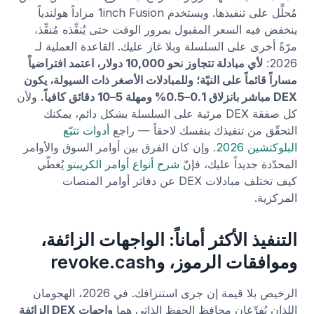
مُحلِّل على تنفيذها. ويستخدم 1inch Fusion مزاداً هولندياً
ينخفض فيه السعر المقبول بمرور الوقت حتى يُنفِّذه مُنفِّذ،
مرّةً أخرى على السلسلة وبلا غاز عليك. القاعدة العملية لـ
2026:
لأي مبادلة تتجاوز نحو 10,000 دولار، اعتمد افتراضياً
مساراً قائماً على النيّة؛ وللمبادلات الأصغر ذات السيولة، يكون
DEX مباشر بانزلاق 0.1–0.5% ومهلة 5–10 دقائق كافياً.
ولأن
كل صفقة DEX مرئية على السلسلة بشكل دائم، يمكنك
التحقّق من تنفيذك بنفسك لاحقاً — راجع
أدوات تتبّع
البلوكتشين 2026
. وإن كان الفرق بين أوامر السوق والأوامر
المحدّدة جديداً عليك، فإنّ
شرح أنواع أوامر الكريبتو
يُغطّي
كيف تختلف مبادلات DEX عن دفاتر أوامر المنصات
المركزية.
التنفيذ الأكثر أماناً: الواجهات الزائفة،
وموافقات الرموز، وrevoke.cash
الرخيص بلا قيمة إن جرى استنزافك. في 2026، الهجومان
اللذان يُفرِّغان محافظ الحفظ الذاتي هما
واجهات DEX الزائفة