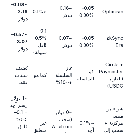
~0.68–
~0.18
0.05–
3.18
<0.1%
Optimism
0.30%
دولار
دولار
0.1–
~0.57–
0.5%
~0.07
0.05–
zkSync
3.07
Era
0.30%
دولار
(أقل
دولار
سيولة)
+ Circle
غاز
يُضيف
Paymaster
كما
السلسلة
كما هو
سنتات
(الغاز بـ
السلسلة
+~10%
فقط
USDC)
~1 دولار
رسم آخِذ
شراء من
~0 دولار
+ 0.1–
منصة
(سحب
0.5%
مركزية +
~0.1%
غير
Arbitrum
فارق
سحب إلى
آخِذ
منطبق