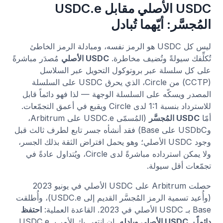
USDC الأصلي مقابل USDC.e
المُجسَّر: أيّهما تُبادل
ليس كل USDC هو الرمز نفسه، ومبادلة الرمز الخاطئ
تُكلِّفك سيولةً وتُضيف مخاطرة.
USDC الأصلي
مُصدَر مباشرةً
على كل سلسلة عبر بروتوكول التحويل عبر السلاسل
(CCTP) من Circle، الذي يحرق USDC على السلسلة
المصدر ويسكّه على السلسلة الوجهة — لذا فهو دائماً قابل
للاسترداد بنسبة 1:1 لدى Circle ويقبع في أعمق التجمّعات.
أمّا
USDC المُجسَّر
(المُسمّى USDC.e على Arbitrum،
وUSDbC على Base) فقد أنشأه جسر تابع لطرف ثالث قبل
وجود USDC الأصلي؛ وهو يحمل افتراض الثقة بذلك الجسر،
ولا يمكن استرداده مباشرةً لدى Circle، ويُتداول عادةً في
تجمّعات أقل سيولة.
حصلت Arbitrum على USDC الأصلي في يونيو 2023
(وأُعيد تسمية الرمز المُجسَّر القديم إلى USDC.e)، وأُطلقت
Base بـ USDC الأصلي في 2023. القاعدة العملية:
احتفظ
دائماً بـ USDC الأصلي وبادِله.
إن انتهى بك الأمر بـ USDC.e