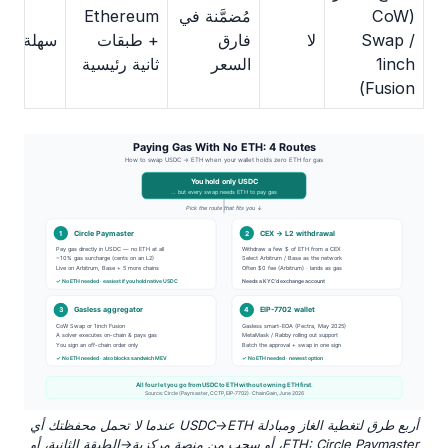
(CoW
مُضمَّنة في
Ethereum
Swap /
لا
فارق
+ طبقات
سهلة
1inch
السعر
ثانية رئيسية
Fusion)
أربع طرق لتغطية الغاز ومبادلة USDC→ETH عندما لا تحمل محفظتك أي
ETH: Circle Paymaster، أو سحب من منصة مركزية→الطبقة الثانية، أو