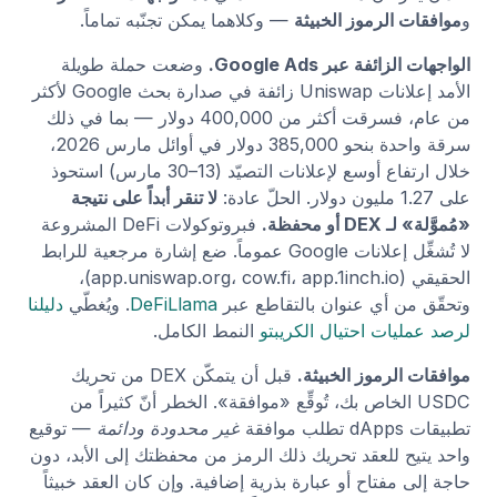
و
موافقات الرموز الخبيثة
— وكلاهما يمكن تجنّبه تماماً.
الواجهات الزائفة عبر Google Ads.
وضعت حملة طويلة
الأمد إعلانات Uniswap زائفة في صدارة بحث Google لأكثر
من عام، فسرقت أكثر من 400,000 دولار — بما في ذلك
سرقة واحدة بنحو 385,000 دولار في أوائل مارس 2026،
خلال ارتفاع أوسع لإعلانات التصيّد (13–30 مارس) استحوذ
على 1.27 مليون دولار. الحلّ عادة:
لا تنقر أبداً على نتيجة
«مُموَّلة» لـ DEX أو محفظة.
فبروتوكولات DeFi المشروعة
لا تُشغِّل إعلانات Google عموماً. ضع إشارة مرجعية للرابط
الحقيقي (app.uniswap.org، cow.fi، app.1inch.io)،
وتحقّق من أي عنوان بالتقاطع عبر
DeFiLlama
. ويُغطّي
دليلنا
لرصد عمليات احتيال الكريبتو
النمط الكامل.
موافقات الرموز الخبيثة.
قبل أن يتمكّن DEX من تحريك
USDC الخاص بك، تُوقِّع «موافقة». الخطر أنّ كثيراً من
تطبيقات dApps تطلب موافقة
غير محدودة ودائمة
— توقيع
واحد يتيح للعقد تحريك ذلك الرمز من محفظتك إلى الأبد، دون
حاجة إلى مفتاح أو عبارة بذرية إضافية. وإن كان العقد خبيثاً