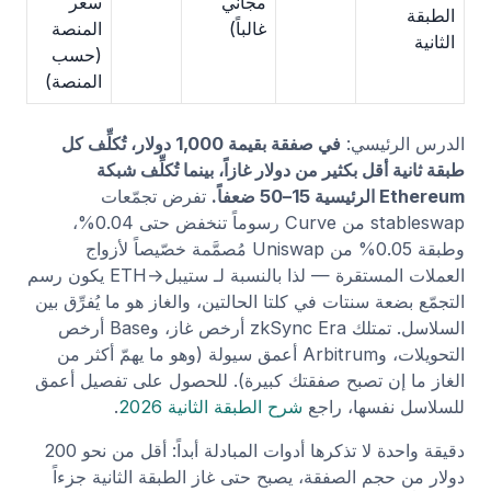
مجاني
سعر
الطبقة
غالباً)
المنصة
الثانية
(حسب
المنصة)
الدرس الرئيسي:
في صفقة بقيمة 1,000 دولار، تُكلِّف كل
طبقة ثانية أقل بكثير من دولار غازاً، بينما تُكلِّف شبكة
Ethereum الرئيسية 15–50 ضعفاً.
تفرض تجمّعات
stableswap من Curve رسوماً تنخفض حتى 0.04%،
وطبقة 0.05% من Uniswap مُصمَّمة خصّيصاً لأزواج
العملات المستقرة — لذا بالنسبة لـ ستيبل→ETH يكون رسم
التجمّع بضعة سنتات في كلتا الحالتين، والغاز هو ما يُفرِّق بين
السلاسل. تمتلك zkSync Era أرخص غاز، وBase أرخص
التحويلات، وArbitrum أعمق سيولة (وهو ما يهمّ أكثر من
الغاز ما إن تصبح صفقتك كبيرة). للحصول على تفصيل أعمق
للسلاسل نفسها، راجع
شرح الطبقة الثانية 2026
.
دقيقة واحدة لا تذكرها أدوات المبادلة أبداً: أقل من نحو 200
دولار من حجم الصفقة، يصبح حتى غاز الطبقة الثانية جزءاً