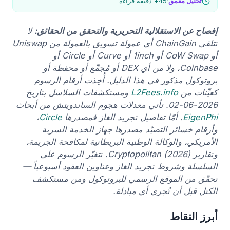
تحليل معمق
·
45+ دقيقة قراءة
إفصاح عن الاستقلالية التحريرية والتحقق من الحقائق:
لا
تتلقى ChainGain أي عمولة تسويق بالعمولة من Uniswap
أو CoW Swap أو 1inch أو Curve أو Circle أو
Coinbase، ولا من أي DEX أو مُجمِّع أو محفظة أو
بروتوكول مذكور في هذا الدليل. أُخِذت أرقام الرسوم
كعيِّنات من
L2Fees.info
ومستكشفات السلاسل بتاريخ
2026-06-02. تأتي معدلات هجوم الساندويتش من أبحاث
EigenPhi
. أمّا تفاصيل تجريد الغاز فمصدرها
Circle
،
وأرقام خسائر التصيّد مصدرها جهاز الخدمة السرية
الأمريكي، والوكالة الوطنية البريطانية لمكافحة الجريمة،
وتقارير Cryptopolitan (2026). تتغيّر الرسوم على
السلسلة وشروط تجريد الغاز وعناوين العقود أسبوعياً —
تحقّق من الموقع الرسمي للبروتوكول ومن مستكشف
الكتل قبل أن تُجري أي مبادلة.
أبرز النقاط