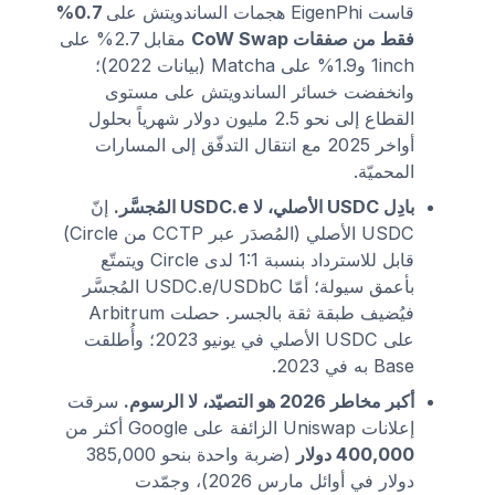
قاست EigenPhi هجمات الساندويتش على
0.7%
فقط من صفقات CoW Swap
مقابل 2.7% على
1inch و1.9% على Matcha (بيانات 2022)؛
وانخفضت خسائر الساندويتش على مستوى
القطاع إلى نحو 2.5 مليون دولار شهرياً بحلول
أواخر 2025 مع انتقال التدفّق إلى المسارات
المحميّة.
بادِل USDC الأصلي، لا USDC.e المُجسَّر.
إنّ
USDC الأصلي (المُصدَر عبر CCTP من Circle)
قابل للاسترداد بنسبة 1:1 لدى Circle ويتمتّع
بأعمق سيولة؛ أمّا USDC.e/USDbC المُجسَّر
فيُضيف طبقة ثقة بالجسر. حصلت Arbitrum
على USDC الأصلي في يونيو 2023؛ وأُطلقت
Base به في 2023.
أكبر مخاطر 2026 هو التصيّد، لا الرسوم.
سرقت
إعلانات Uniswap الزائفة على Google أكثر من
400,000 دولار
(ضربة واحدة بنحو 385,000
دولار في أوائل مارس 2026)، وجمّدت