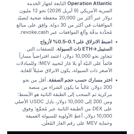
Operation Atlantic
التابعة لجهاز الخدمة
السرية الأمريكي (9 أبريل 2026) نحو 12 مليون
دولار عبر أكثر من 20,000 محفظة ضحية لتصيّد
الموافقات في أكثر من 30 دولة. وافِق على مبالغ
مُحدَّدة بدقّة وألغِ الموافقات عبر revoke.cash.
اضبط الانزلاق على 0.1–0.5% لأزواج
الستيبل→ETH ذات السيولة.
للصفقات التي
تتجاوز نحو 10,000 دولار، اعتمد افتراضياً مساراً
قائماً على النيّة أو بلا غاز لتحييد MEV؛ وللمبادلات
الأصغر ذات السيولة، يكون الانزلاق ضئيلاً للغاية.
اختر مسارك حسب حجم الصفقة.
أقل من نحو
200 دولار، غالباً ما يكون الشراء من منصة
مركزية ثم السحب إلى الطبقة الثانية هو الأبسط؛
ومن 200 إلى 10,000 دولار، بادِل USDC الأصلي
على DEX من الطبقة الثانية عبر مُجمِّع؛ وفوق
10,000 دولار، أعطِ الأولوية للسيولة العميقة
وحماية MEV على رقم الغاز المُعلَن.