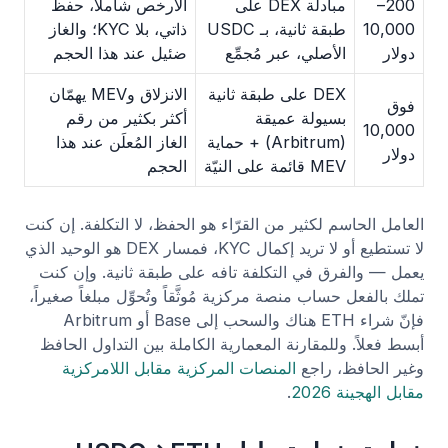
200–
مبادلة DEX على
الأرخص شاملاً، حفظ
10,000
طبقة ثانية، بـ USDC
ذاتي، بلا KYC؛ والغاز
دولار
الأصلي، عبر مُجمِّع
ضئيل عند هذا الحجم
DEX على طبقة ثانية
الانزلاق وMEV يهمّان
فوق
بسيولة عميقة
أكثر بكثير من رقم
10,000
(Arbitrum) + حماية
الغاز المُعلَن عند هذا
دولار
MEV قائمة على النيّة
الحجم
العامل الحاسم لكثير من القرّاء هو الحفظ، لا التكلفة. إن كنت
لا تستطيع أو لا تريد إكمال KYC، فمسار DEX هو الوحيد الذي
يعمل — والفرق في التكلفة تافه على طبقة ثانية. وإن كنت
تملك بالفعل حساب منصة مركزية مُوثَّقاً وتُحوِّل مبلغاً صغيراً،
فإنّ شراء ETH هناك والسحب إلى Base أو Arbitrum
أبسط فعلاً. وللمقارنة المعمارية الكاملة بين التداول الحافظ
وغير الحافظ، راجع
المنصات المركزية مقابل اللامركزية
مقابل الهجينة 2026
.