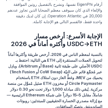
أرقام EigenPhi نفسها، ونشرح بالتفصيل روتين الموافقة
والإلغاء الذي كان سيوقف معظم الضحايا الذين تجاوز عددهم
20,000 في Operation Atlantic. إن كان لديك دقيقة
واحدة فقط، فالقسم التالي هو الإجابة كاملة.
الإجابة الأسرع: أرخص مسار
USDC→ETH وأكثره أماناً في 2026
بالنسبة لمعظم الناس في 2026، أرخص طريقة وأكثرها أماناً
لتحويل العملات المستقرة إلى ETH هي التالية: احتفظ بـ
USDC الأصلي على طبقة ثانية (Base أو Arbitrum)، وبادِل
عبر مُجمِّع قائم على النيّة (CoW Swap أو 1inch Fusion)
يحميك من MEV، وغطِّ الغاز دون امتلاك ETH باستخدام
Circle Paymaster أو مخزون ETH ضئيل مُموَّل من منصة
مركزية. يُبقي ذلك مبادلة 1,000 دولار تحت نحو 0.30 دولار
شاملاً، مقابل 5–15 دولاراً على شبكة Ethereum الرئيسية —
مع إزالة مصدري الخسارة الحقيقيين للمبتدئين: روبوتات
الساندويتش وتصيّد الموافقات.