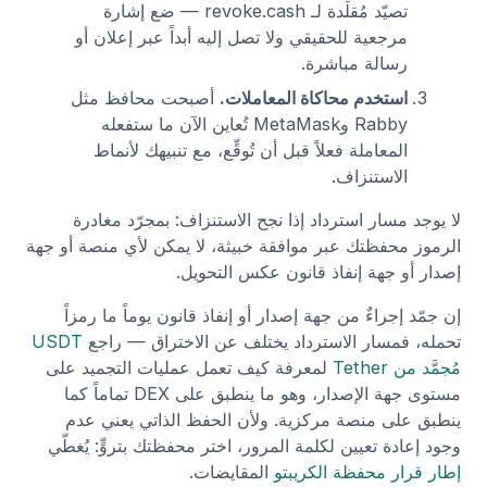
تصيّد مُقلِّدة لـ revoke.cash — ضع إشارة
مرجعية للحقيقي ولا تصل إليه أبداً عبر إعلان أو
رسالة مباشرة.
استخدم محاكاة المعاملات.
أصبحت محافظ مثل
Rabby وMetaMask تُعاين الآن ما ستفعله
المعاملة فعلاً قبل أن تُوقِّع، مع تنبيهك لأنماط
الاستنزاف.
لا يوجد مسار استرداد إذا نجح الاستنزاف: بمجرّد مغادرة
الرموز محفظتك عبر موافقة خبيثة، لا يمكن لأي منصة أو جهة
إصدار أو جهة إنفاذ قانون عكس التحويل.
إن جمّد إجراءٌ من جهة إصدار أو إنفاذ قانون يوماً ما رمزاً
تحمله، فمسار الاسترداد يختلف عن الاختراق — راجع
USDT
مُجمَّد من Tether
لمعرفة كيف تعمل عمليات التجميد على
مستوى جهة الإصدار، وهو ما ينطبق على DEX تماماً كما
ينطبق على منصة مركزية. ولأن الحفظ الذاتي يعني عدم
وجود إعادة تعيين لكلمة المرور، اختر محفظتك بتروٍّ: يُغطّي
إطار قرار محفظة الكريبتو
المقايضات.