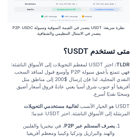
نظرة سريعة: USDT يتصدر في القيمة السوقية وسيولة P2P. USDC
يتصدر في الامتثال التنظيمي والشفافية.
متى تستخدم USDT؟
TLDR:
اختر USDT لمعظم التحويلات إلى الأسواق الناشئة:
فهي تتمتع بأعمق سيولة P2P وأوسع قبول لمنافذ السحب
النقدي المحلية، لذا فإن إرسال $200 إلى مناطق مثل
أفريقيا أو جنوب شرق آسيا يعني عادةً فروق أسعار أضيق
وسحبًا نقديًا أسرع.
USDT هو الخيار الأنسب
لغالبية مستخدمي التحويلات
المرسَلة إلى الأسواق الناشئة. اختر USDT عندما:
يصرف المستلم عبر P2P.
في نيجيريا والفلبين
والهند والبرازيل وتركيا وكينيا ومعظم أفريقيا