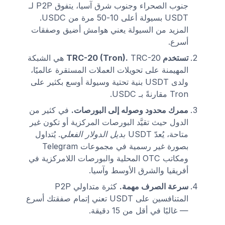
جنوب الصحراء وجنوب شرق آسيا، يتفوق P2P لـ
USDT بسيولة أعلى 10-50 مرة من USDC.
المزيد من السيولة يعني هوامش أضيق وصفقات
أسرع.
تستخدم TRC-20 (Tron).
TRC-20 هي الشبكة
المهيمنة على تحويلات العملات المستقرة عالميًا،
ولدى USDT بنية تحتية وسيولة أوسع بكثير على
Tron مقارنةً بـ USDC.
ممرك محدود وصوله إلى البورصات.
في كثير من
الدول حيث تقيَّد البورصات المركزية أو تكون غير
متاحة، يُعدّ USDT
بديل الدولار الفعلي
. يُتداول
بصورة غير رسمية في مجموعات Telegram
ومكاتب OTC المحلية والبورصات اللامركزية في
أفريقيا والشرق الأوسط وآسيا.
سرعة الصرف مهمة.
كثرة متداولي P2P
المتنافسين على USDT تعني إتمام صفقتك أسرع
— غالبًا في أقل من 15 دقيقة.