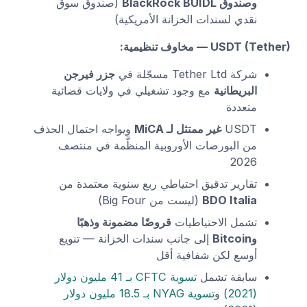
وصندوق BlackRock BUIDL
(صندوق سوق
نقدي لسندات الخزانة الأمريكية)
USDT (Tether) — مخاوف تنظيمية:
شركة Tether Ltd مسجّلة في
جزر فيرجن
البريطانية
مع وجود تشغيلي في ولايات قضائية
متعددة
USDT
غير ممتثل لـ MiCA
ويواجه احتمال الحذف
من البورصات الأوروبية المنظَّمة في منتصف
2026
تقارير تدقيق احتياطي ربع سنوية معتمدة من
BDO Italia
(ليست من Big Four)
تشمل الاحتياطيات
قروضًا مضمونة وذهبًا
وBitcoin
إلى جانب سندات الخزانة — تنويع
أوسع لكن شفافية أقل
سابقة تشمل
تسوية CFTC بـ 41 مليون دولار
(2021)
و
تسوية NYAG بـ 18.5 مليون دولار