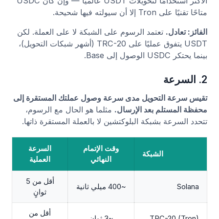
الأكثر استخدامًا لتحويلات USDT عالميًا — وإن كان USDC
متاحًا تقنيًا على Tron إلا أن سيولته فيها شحيحة.
الفائز: تعادل.
تعتمد الرسوم على الشبكة لا على العملة. لكن
USDT يتفوق عمليًا على TRC-20 (أشهر شبكات التحويل)،
بينما يحتكر USDC الوصول إلى Base.
2. السرعة
تقيس سرعة التحويل مدى سرعة وصول عملتك المستقرة إلى
محفظة المستلم بعد الإرسال.
مثلما هو الحال مع الرسوم،
تتحدد السرعة بشبكة البلوكتشين لا بالعملة المستقرة ذاتها.
وقت الإتمام
السرعة
الشبكة
النهائي
العملية
أقل من 5
Solana
~400 ميلي ثانية
ثوانٍ
أقل من
TRC-20 (Tron)
~3 ثوانٍ