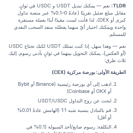
TLDR:
نعم — يمكنك تبديل USDT و USDC في ثوانٍ
مقابل مبلغ ضئيل تقريبًا (عادةً 0–0.1% عبر منصة تداول
كبرى أو DEX)، لذا فأنت لست مقيدًا أبدًا بعملة مستقرة
واحدة ويمكنك اختيار أيّ منهما يفضّله منفذ السحب النقدي
للمستلم.
نعم — وهذا سهل. إذا كنت تمتلك USDT لكنك تحتاج USDC
(أو العكس)، يمكنك التحويل بينهما في ثوانٍ بأدنى رسوم. إليك
ثلاث طرق:
الطريقة الأولى: بورصة مركزية (CEX)
اذهب إلى أي بورصة رئيسية (Binance أو Bybit
أو OKX أو Coinbase)
ابحث عن زوج التداول USDT/USDC
قم بالتبادل بنسبة شبه 1:1 (الهامش عادةً 0.01%
أو أقل)
التكلفة: رسوم صانع/آخذ السيولة (0.1% في