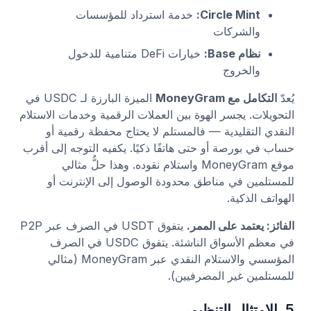
Circle Mint:
خدمة استرداد للمؤسسات
والشركات
نظام Base:
خيارات DeFi متنامية للدخول
والخروج
يُعدّ
التكامل مع MoneyGram
الميزة البارزة لـ USDC في
التحويلات. يجسر الهوة بين العملات الرقمية وخدمات الاستلام
النقدي التقليدية — فالمستلم لا يحتاج محفظة رقمية أو
حساب في بورصة أو حتى هاتفًا ذكيًا. يكفيه التوجه إلى أقرب
موقع MoneyGram واستلام نقوده. وهذا حلٌّ مثالي
للمستلمين في مناطق محدودة الوصول إلى الإنترنت أو
الهواتف الذكية.
الفائز: يعتمد على الممر.
يتفوق USDT في الصرف عبر P2P
في معظم الأسواق الناشئة. يتفوق USDC في الصرف
المؤسسي والاستلام النقدي عبر MoneyGram (مثالي
للمستلمين غير المصرفيين).
5. الامتثال التنظيمي