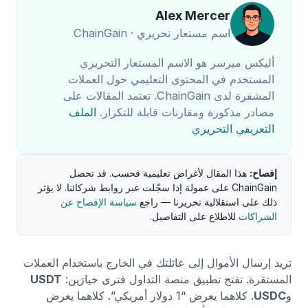
Alex Mercer
اسم مستعار تحريري · ChainGain
أليكس ميرسر هو الاسم المستعار التحريري
المستخدم في المحتوى التعليمي حول العملات
المشفرة لدى ChainGain. تعتمد المقالات على
مصادر مذكورة ومقارنات قابلة للتكرار.
الملف
التعريفي التحريري
إفصاح:
هذا المقال لأغراض تعليمية فحسب. قد تحصل
ChainGain على عمولة إذا سجّلت عبر روابط شركائنا. لا يؤثر
ذلك على استقلالية تحريرنا — راجع
سياسة الإفصاح عن
الشراكات
للاطلاع على التفاصيل.
تريد إرسال الأموال إلى عائلتك في الخارج باستخدام العملات
المستقرة. تفتح تطبيق منصة التداول فترى خيارَين:
USDT
و
USDC
. كلاهما يعرض “1 دولار أمريكي”. كلاهما يعرض