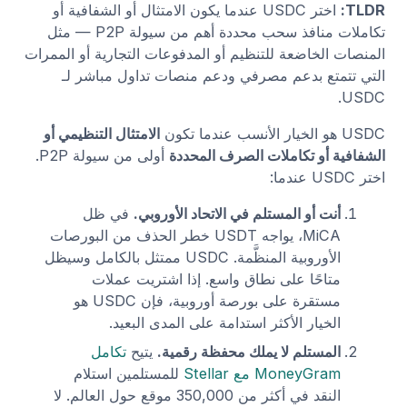
TLDR:
اختر USDC عندما يكون الامتثال أو الشفافية أو
تكاملات منافذ سحب محددة أهم من سيولة P2P — مثل
المنصات الخاضعة للتنظيم أو المدفوعات التجارية أو الممرات
التي تتمتع بدعم مصرفي ودعم منصات تداول مباشر لـ
USDC.
USDC هو الخيار الأنسب عندما تكون
الامتثال التنظيمي أو
الشفافية أو تكاملات الصرف المحددة
أولى من سيولة P2P.
اختر USDC عندما:
أنت أو المستلم في الاتحاد الأوروبي.
في ظل
MiCA، يواجه USDT خطر الحذف من البورصات
الأوروبية المنظَّمة. USDC ممتثل بالكامل وسيظل
متاحًا على نطاق واسع. إذا اشتريت عملات
مستقرة على بورصة أوروبية، فإن USDC هو
الخيار الأكثر استدامة على المدى البعيد.
المستلم لا يملك محفظة رقمية.
يتيح
تكامل
MoneyGram مع Stellar
للمستلمين استلام
النقد في أكثر من 350,000 موقع حول العالم. لا