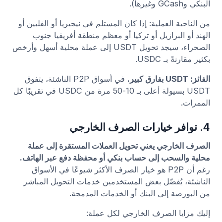
البنكي وGCash وغيرها).
من الناحية العملية: إذا كان المستلم في نيجيريا أو الفلبين أو
الهند أو البرازيل أو تركيا أو معظم منطقة أفريقيا جنوب
الصحراء، سيجد تحويل USDT إلى عملة محلية أسهل وأرخص
بكثير مقارنةً بـ USDC.
الفائز: USDT بفارق كبير.
في أسواق P2P الناشئة، يتفوق
USDT بسيولة أعلى بـ 10-50 مرة من USDC في تقريبًا كل
الممرات.
4. توافر خيارات الصرف الخارجي
الصرف الخارجي يعني تحويل العملات المستقرة إلى عملة
محلية والسحب إلى حساب بنكي أو محفظة دفع عبر الهاتف.
رغم أن P2P هو خيار الصرف الأكثر شيوعًا في الأسواق
الناشئة، يُفضّل بعض المستخدمين خدمات التحويل المباشر
من البورصة إلى البنك أو الخدمات المدمجة.
إليك مزايا الصرف الخارجي لكل عملة: