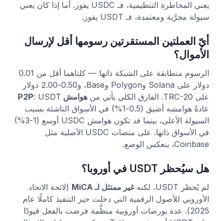
يعني المخاطرة التنظيمية، فـ USDC يفوز. أما إذا كان يعني
سيولة مجرَّبة ومعتمدة، فـ USDT يفوز.
أيّ العملتين المستقرتين رسومها أقل لإرسال
الأموال؟
الرسوم متطابقة على الشبكة ذاتها — كلتاهما أقل من 0.01
دولار على Solana وPolygon وBase، و0.50-2.00 دولار
على TRC-20. الفارق الكلي يأتي من
هوامش P2P
: USDT
عادةً هوامشه أضيق (0.5-1%) في الأسواق الناشئة بسبب
السيولة الأعلى، بينما قد تكون هوامش USDC أوسع (1-3%)
في الأسواق ذاتها. على منصات USDC الأصلية مثل
Coinbase، ينعكس الوضع.
هل سيُحظر USDT في أوروبا؟
لم يُحظر USDT، لكنه
غير ممتثل لـ MiCA
(لائحة الاتحاد
الأوروبي للأصول الرقمية التي دخلت حيز التنفيذ كاملًا عام
2025). عدة بورصات أوروبية منظَّمة فرضت بالفعل قيودًا