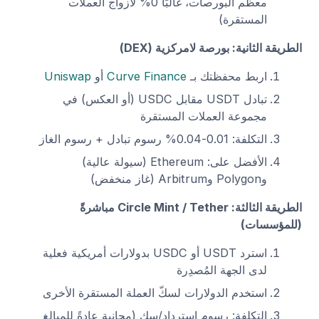
معظم البورصات، غالبًا 0% لأزواج العملات
المستقرة)
الطريقة الثانية: بورصة لامركزية (DEX)
اربط محفظتك بـ
Curve Finance
أو
Uniswap
تبادل USDT مقابل USDC (أو العكس) في
مجموعة العملات المستقرة
التكلفة: 0.01-0.04% رسوم تبادل + رسوم الغاز
الأفضل على: Ethereum (سيولة عالية)
وPolygon وArbitrum (غاز منخفض)
الطريقة الثالثة: Circle Mint / Tether مباشرةً
(للمؤسسات)
استرد USDT أو USDC بدولارات أمريكية فعلية
لدى الجهة المُصدِرة
استخدم الدولارات لسكّ العملة المستقرة الأخرى
التكلفة: رسوم استرداد/سك (مجانية عادةً للمبالغ