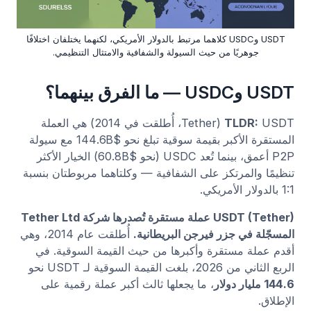
USDT وUSDC كلاهما مرتبط بالدولار الأمريكي، لكنهما يختلفان اختلافًا
جوهريًا من حيث السيولة والشفافية والامتثال التنظيمي.
USDT وUSDC — ما الفرق بينهما؟
TLDR:
USDT (Tether، أُطلقت في 2014) هي العملة
المستقرة الأكبر بقيمة سوقية تبلغ نحو $144.6B مع سيولة
P2P أعمق، بينما تُعد USDC (نحو $60.8B) الخيار الأكثر
تنظيمًا والمرتكز على الشفافية — وكلتاهما مربوطتان بنسبة
1:1 بالدولار الأمريكي.
USDT (Tether) عملة مستقرة تُصدرها شركة Tether Ltd
المسجّلة في جزر فيرجن البريطانية.
أُطلقت عام 2014، وهي
أقدم عملة مستقرة وأكبرها من حيث القيمة السوقية. في
الربع الثاني من 2026، بلغت القيمة السوقية لـ USDT نحو
144.6 مليار دولار
، ما يجعلها ثالث أكبر عملة رقمية على
الإطلاق.