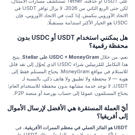
على USDT أو حذفته. Tether تستكشف مسارات الامتثال،
لكن حتى الربع الثاني من 2026، لا يزال توافر USDT في
الاتحاد الأوروبي ينكمش. إذا كنت في الاتحاد الأوروبي، فإن
USDC هو الخيار الأكثر استدامة مستقبلًا.
هل يمكنني استخدام USDT أو USDC بدون
محفظة رقمية؟
نعم، من خلال
USDC + MoneyGram على Stellar
. يتيح
هذا التكامل للمُرسِلين شراء USDC الذي يُحوَّل إلى نقد قابل
للاستلام في مواقع MoneyGram. يحتاج المستلم فقط إلى
هوية — لا محفظة ولا تطبيق ولا هاتف ذكي. بالنسبة لـ
USDT، لا توجد خدمة مشابهة بدون محفظة للاستخدام العام؛
يحتاج المستلمون عمومًا إلى حساب بورصة أو منصة P2P.
أيّ العملة المستقرة هي الأفضل لإرسال الأموال
إلى أفريقيا؟
USDT هو الفائز العملي في معظم الممرات الأفريقية.
في
نيجيريا (أكبر سوق تحويلات في القارة)، يمتلك USDT على