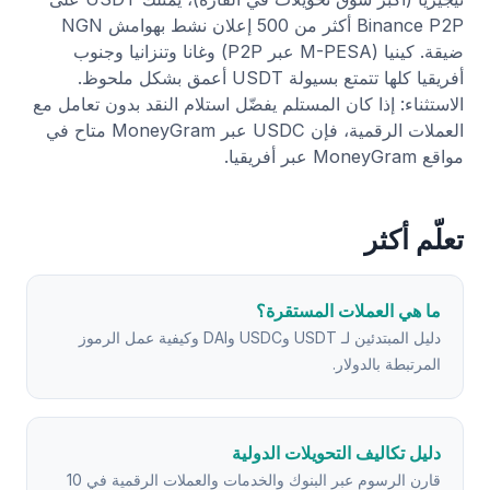
Binance P2P أكثر من 500 إعلان نشط بهوامش NGN
ضيقة. كينيا (M-PESA عبر P2P) وغانا وتنزانيا وجنوب
أفريقيا كلها تتمتع بسيولة USDT أعمق بشكل ملحوظ.
الاستثناء: إذا كان المستلم يفضّل استلام النقد بدون تعامل مع
العملات الرقمية، فإن USDC عبر MoneyGram متاح في
مواقع MoneyGram عبر أفريقيا.
تعلّم أكثر
ما هي العملات المستقرة؟
دليل المبتدئين لـ USDT وUSDC وDAI وكيفية عمل الرموز
المرتبطة بالدولار.
دليل تكاليف التحويلات الدولية
قارن الرسوم عبر البنوك والخدمات والعملات الرقمية في 10