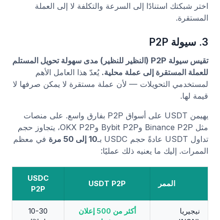
اختر شبكتك استنادًا إلى السرعة والتكلفة لا إلى العملة
المستقرة.
3. سيولة P2P
تقيس سيولة P2P (النظير للنظير) مدى سهولة تحويل المستلم
للعملة المستقرة إلى عملة محلية.
يُعدّ هذا العامل الأهم
لمستخدمي التحويلات — لأن عملة مستقرة لا يمكن صرفها لا
قيمة لها.
يهيمن USDT على أسواق P2P بفارق واسع. على منصات
مثل Binance P2P وBybit P2P وOKX P2P، يتجاوز حجم
تداول USDT عادةً حجم USDC بـ
10 إلى 50 مرة
في معظم
الممرات. إليك ما يعنيه ذلك عمليًا:
USDC
الممر
USDT P2P
P2P
نيجيريا
أكثر من 500 إعلان
10-30