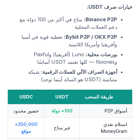
خيارات صرف USDT:
Binance P2P:
متاح في أكثر من 100 دولة مع
دعم العملات المحلية
Bybit P2P / OKX P2P:
تغطية قوية في آسيا
وأفريقيا وأمريكا اللاتينية
بورصات محلية:
Luno (أفريقيا) وPaxful
وNoones — كلها تعتمد USDT أساسًا
أجهزة الصراف الآلي للعملات الرقمية:
شبكة
متنامية (USDT هو السائد أينما توجد)
طريقة السحب
USDT
USDC
أسواق P2P
100+ دولة
حضور محدود
استلام نقدي
350,000+
غير متاح
MoneyGram
موقع