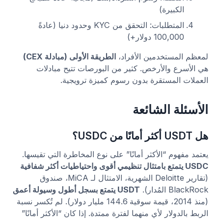
الكبيرة)
المتطلبات: التحقق من KYC وحدود دنيا (عادةً
100,000 دولار+)
لمعظم المستخدمين الأفراد،
الطريقة الأولى (مبادلة CEX)
هي الأسرع والأرخص. كثير من البورصات تتيح مبادلات
العملات المستقرة بدون رسوم كميزة ترويجية.
الأسئلة الشائعة
هل USDT أكثر أمانًا من USDC؟
يعتمد مفهوم “الأكثر أمانًا” على نوع المخاطرة التي تقيسها.
USDC يتمتع بامتثال تنظيمي أقوى واحتياطيات أكثر شفافية
(تقارير Deloitte الشهرية، الامتثال لـ MiCA، صندوق
BlackRock المُدار).
USDT يتمتع بسجل أطول وسيولة أعمق
(منذ 2014، قيمة سوقية 144.6 مليار دولار). لم تُكسر نسبة
الربط بالدولار لأي منهما لفترة ممتدة. إذا كان “الأكثر أمانًا”