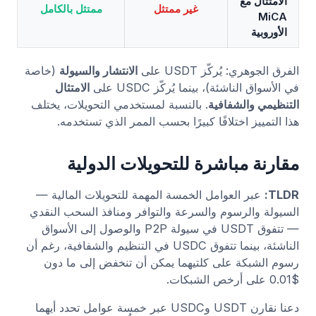
الامتثال مع
غير ممتثل
ممتثل بالكامل
MiCA
الأوروبية
الفرق الجوهري: يُركّز USDT على
الانتشار والسيولة
(خاصة
في الأسواق الناشئة)، بينما يُركّز USDC على
الامتثال
التنظيمي والشفافية
. بالنسبة لمستخدمي التحويلات، يختلف
هذا التمييز اختلافًا كبيرًا بحسب الممر الذي تستخدمه.
مقارنة مباشرة للتحويلات الدولية
TLDR:
عبر العوامل الخمسة المهمة للتحويلات المالية —
السيولة والرسوم والسرعة والتوافر ومنافذ السحب النقدي
— تتفوق USDT في سيولة P2P والوصول إلى الأسواق
الناشئة، بينما تتفوق USDC في التنظيم والشفافية، رغم أن
رسوم الشبكة على كلتيهما يمكن أن تنخفض إلى ما دون
$0.01 على أرخص الشبكات.
دعنا نقارن USDT وUSDC عبر خمسة عوامل تحدد أيهما