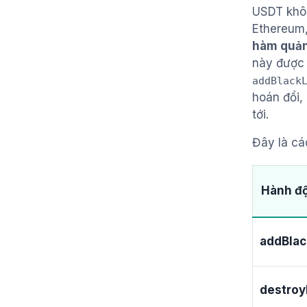
USDT khôn
Ethereum,
hàm quản
này được 
addBlack
hoán đổi,
tới.
Đây là cá
Hành đ
addBlac
destroy