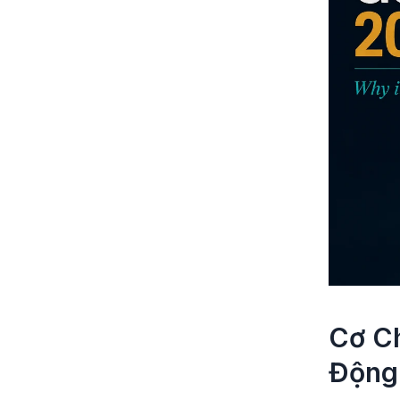
Cơ C
Động