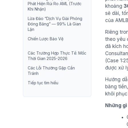
Phát Hiện Rủi Ro AML (Trước
khoảng
3
Khi Nhận)
sẽ dài, t
Lừa Đảo “Dịch Vụ Giải Phóng
của AMLB
Đóng Băng” — 99% Là Gian
Lận
Riêng tro
Chiến Lược Bảo Vệ
theo yêu 
đã kích h
Các Trường Hợp Thực Tế: Mốc
Consultan
Thời Gian 2025-2026
(Case 1:2
được xử l
Các Lỗi Thường Gặp Cần
Tránh
Hướng dẫn
Tiếp tục tìm hiểu
băng tiền
khôi phục
Những gì