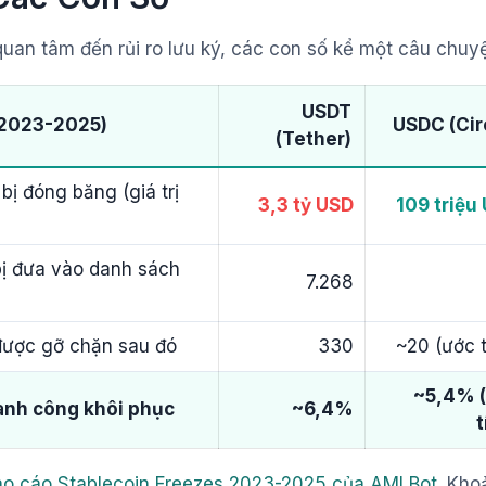
uan tâm đến rủi ro lưu ký, các con số kể một câu chuyệ
USDT
(2023-2025)
USDC (Cir
(Tether)
bị đóng băng (giá trị
3,3 tỷ USD
109 triệu
bị đưa vào danh sách
7.268
được gỡ chặn sau đó
330
~20 (ước t
~5,4% 
hành công khôi phục
~6,4%
t
áo cáo Stablecoin Freezes 2023-2025 của AMLBot
. Kho