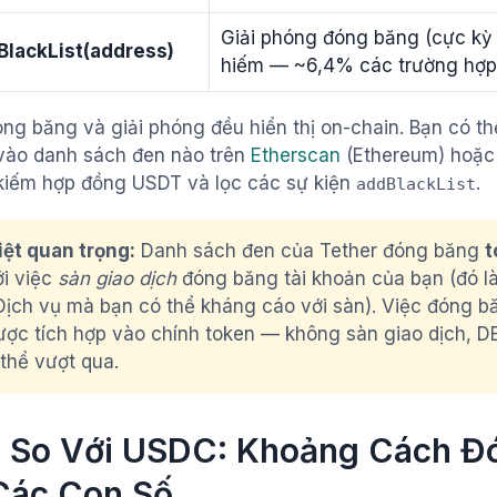
Giải phóng đóng băng (cực kỳ
lackList(address)
hiếm — ~6,4% các trường hợp
óng băng và giải phóng đều hiển thị on-chain. Bạn có th
vào danh sách đen nào trên
Etherscan
(Ethereum) hoặ
kiếm hợp đồng USDT và lọc các sự kiện
.
addBlackList
iệt quan trọng:
Danh sách đen của Tether đóng băng
t
ới việc
sàn giao dịch
đóng băng tài khoản của bạn (đó l
ịch vụ mà bạn có thể kháng cáo với sàn). Việc đóng bă
ợc tích hợp vào chính token — không sàn giao dịch, D
thể vượt qua.
 So Với USDC: Khoảng Cách Đ
Các Con Số