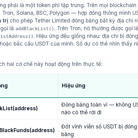
g phải là một token phi tập trung. Trên mọi blockchain 
 Tron, Solana, BSC, Polygon — hợp đồng thông minh 
 trị
cho phép Tether Limited đóng băng bất kỳ địa chỉ 
gọi là
. Trên Tron, nó thường được gọi l
addBlackList()
. Hiệu ứng đều giống nhau: địa chỉ bị đón
ListAddress()
 hoặc bắc cầu USDT của mình. Số dư có thể nhìn thấy
ch hai cơ chế này hoạt động trên thực tế:
ộng
Hiệu ứng
Đóng băng toàn ví — không 
kList(address)
nào có thể rời đi
Đốt vĩnh viễn số USDT bị đóng
BlackFunds(address)
băng