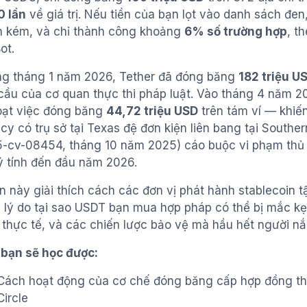
0 lần
về giá trị. Nếu tiền của bạn lọt vào danh sách đe
ốn kém, và chỉ thành công khoảng
6% số trường hợp
, t
ot.
ng tháng 1 năm 2026, Tether đã đóng băng
182 triệu U
cầu của cơ quan thực thi pháp luật. Vào tháng 4 năm 20
oạt việc đóng băng
44,72 triệu USD
trên tám ví — khiế
cy có trụ sở tại Texas đệ đơn kiện liên bang tại Souther
5-cv-08454, tháng 10 năm 2025) cáo buộc vi phạm thủ 
ý tính đến đầu năm 2026.
 này giải thích cách các đơn vị phát hành stablecoin t
, lý do tại sao USDT bạn mua hợp pháp có thể bị mắc kẹt 
 thực tế, và các chiến lược bảo vệ mà hầu hết người nắ
 bạn sẽ học được:
Cách hoạt động của cơ chế đóng băng cấp hợp đồng th
Circle