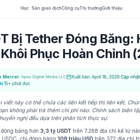
Học
Sàn giao dịch
Công cụ
Thị trường
Giới thiệu
T Bị Tether Đóng Băng:
 Khôi Phục Hoàn Chỉnh 
x Mercer
· Apex Digital Media LLC
Xuất bản: April 18, 2026
·
Cập nhật
ài
·
15+ phút đọc
ài viết này có thể chứa các liên kết tiếp thị liên kết. Ch
ạn không phải trả thêm chi phí nào. Chính sách biên t
huyến nghị đều dựa trên phân tích thực sự.
ã đóng băng hơn
3,3 tỷ USDT
trên 7.268 địa chỉ kể từ nă
h USDC, chỉ đóng băng
109 triệu USD
trên 372 địa chỉ t