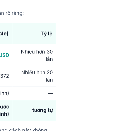
n rõ ràng:
cle)
Tỷ lệ
Nhiều hơn 30
 USD
lần
Nhiều hơn 20
372
lần
ính)
—
(ước
tương tự
ính)
ảng cách này không