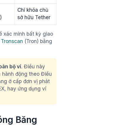
Chỉ khóa chủ
)
sở hữu Tether
ể xác minh bất kỳ giao
c
Tronscan
(Tron) bằng
oàn bộ ví
. Điều này
à hành động theo Điều
ng ở cấp đơn vị phát
EX, hay ứng dụng ví
óng Băng