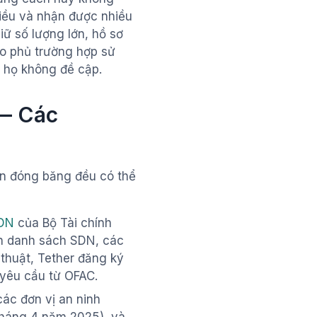
hiều và nhận được nhiều
ữ số lượng lớn, hồ sơ
o phủ trường hợp sử
à họ không đề cập.
 — Các
ần đóng băng đều có thể
SDN
của Bộ Tài chính
rên danh sách SDN, các
thuật, Tether đăng ký
 yêu cầu từ OFAC.
các đơn vị an ninh