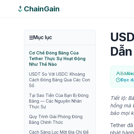
ChainGain
USD
Mục lục
Dẫn
Cơ Chế Đóng Băng Của
Tether Thực Sự Hoạt Động
Như Thế Nào
Bởi
Ale
USDT So Với USDC: Khoảng
Cách Đóng Băng Qua Các Con
Đọc d
Số
Tại Sao Tiền Của Bạn Bị Đóng
Tiết lộ: B
Băng — Các Nguyên Nhân
hồng mà b
Thực Sự
bảo mọi k
Quy Trình Giải Phóng Đóng
Băng Chính Thức
Tether đ
Cách Sàng Lọc Một Địa Chỉ Để
phát hàn