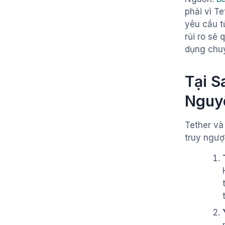
phải vì T
yêu cầu t
rủi ro sẽ 
dụng chuy
Tại S
Nguy
Tether và
truy ngượ