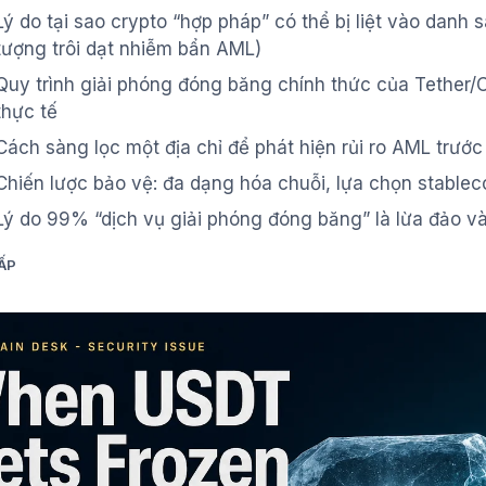
Lý do tại sao crypto “hợp pháp” có thể bị liệt vào danh s
tượng trôi dạt nhiễm bẩn AML)
Quy trình giải phóng đóng băng chính thức của Tether/C
thực tế
Cách sàng lọc một địa chỉ để phát hiện rủi ro AML trước
Chiến lược bảo vệ: đa dạng hóa chuỗi, lựa chọn stableco
Lý do 99% “dịch vụ giải phóng đóng băng” là lừa đảo v
ẤP