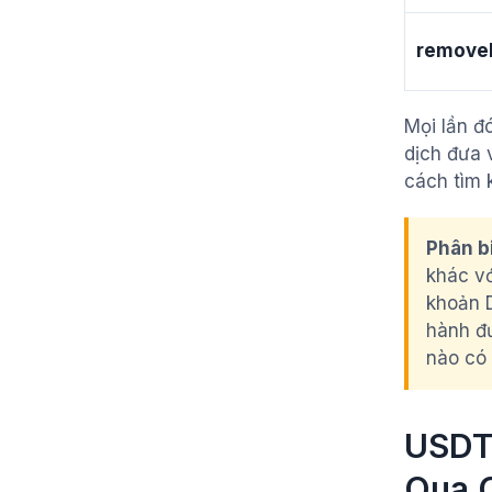
removeB
Mọi lần đ
dịch đưa 
cách tìm 
Phân b
khác v
khoản D
hành đư
nào có 
USDT
Qua 