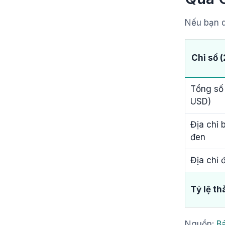
Nếu bạn q
Chỉ số 
Tổng số 
USD)
Địa chỉ 
đen
Địa chỉ 
Tỷ lệ t
Nguồn:
B