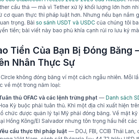
ether cẩu thả — mà vì Tether xử lý khối lượng lớn hơn n
ừ cơ quan thực thi pháp luật hơn. Nhưng nếu bạn nắm gi
quan trọng. Bài
so sánh USDT và USDC
của chúng tôi ba
ển tiền; bài viết này bao phủ khía cạnh rủi ro lưu ký m
ao Tiền Của Bạn Bị Đóng Băng
ên Nhân Thực Sự
 Circle không đóng băng ví một cách ngẫu nhiên. Mỗi l
c về một trong năm loại:
Tuân thủ OFAC và các lệnh trừng phạt
—
Danh sách 
Hoa Kỳ buộc phải tuân thủ. Khi một địa chỉ xuất hiện t
tổ chức được quản lý tại Mỹ phải đóng băng. Về mặt kỹ 
tại Hồng Kông/El Salvador nhưng tôn trọng hầu hết các
Yêu cầu thực thi pháp luật
— DOJ, FBI, CCIB Thái Lan, 