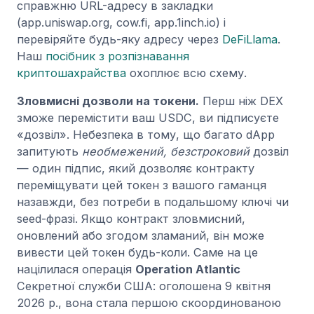
справжню URL-адресу в закладки
(app.uniswap.org, cow.fi, app.1inch.io) і
перевіряйте будь-яку адресу через
DeFiLlama
.
Наш
посібник з розпізнавання
криптошахрайства
охоплює всю схему.
Зловмисні дозволи на токени.
Перш ніж DEX
зможе перемістити ваш USDC, ви підписуєте
«дозвіл». Небезпека в тому, що багато dApp
запитують
необмежений, безстроковий
дозвіл
— один підпис, який дозволяє контракту
переміщувати цей токен з вашого гаманця
назавжди, без потреби в подальшому ключі чи
seed-фразі. Якщо контракт зловмисний,
оновлений або згодом зламаний, він може
вивести цей токен будь-коли. Саме на це
націлилася операція
Operation Atlantic
Секретної служби США: оголошена 9 квітня
2026 р., вона стала першою скоординованою