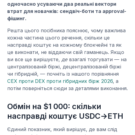
одночасно усуваючи два реальні вектори
втрат для новачків: сендвіч-боти та approval-
фішинг.
Решта цього посібника пояснює, чому важлива
кожна частина цього речення, скільки це
насправді коштує на кожному блокчейні та як
це виконати, не віддаючи свій гаманець. Якщо
ви все ще вирішуєте,
де
взагалі торгувати — на
централізованій біржі, децентралізованій біржі
чи гібридній, — почніть із нашого порівняння
CEX проти DEX проти гібридних бірж 2026
, а
потім поверніться сюди за деталями виконання.
Обмін на $1 000: скільки
насправді коштує USDC→ETH
Єдиний показник, який вирішує, де вам слід