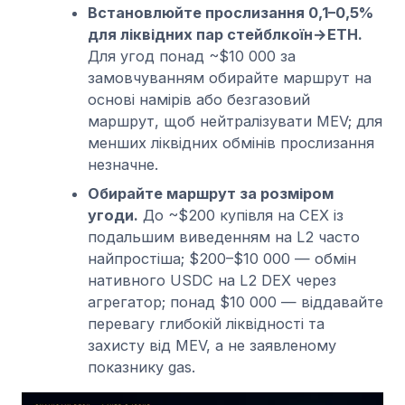
Встановлюйте прослизання 0,1–0,5%
для ліквідних пар стейблкоїн→ETH.
Для угод понад ~$10 000 за
замовчуванням обирайте маршрут на
основі намірів або безгазовий
маршрут, щоб нейтралізувати MEV; для
менших ліквідних обмінів прослизання
незначне.
Обирайте маршрут за розміром
угоди.
До ~$200 купівля на CEX із
подальшим виведенням на L2 часто
найпростіша; $200–$10 000 — обмін
нативного USDC на L2 DEX через
агрегатор; понад $10 000 — віддавайте
перевагу глибокій ліквідності та
захисту від MEV, а не заявленому
показнику gas.