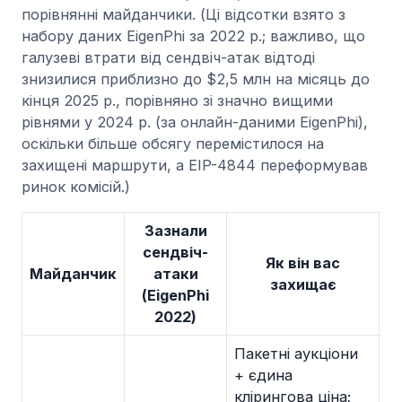
порівнянні майданчики. (Ці відсотки взято з
набору даних EigenPhi за 2022 р.; важливо, що
галузеві втрати від сендвіч-атак відтоді
знизилися приблизно до $2,5 млн на місяць до
кінця 2025 р., порівняно зі значно вищими
рівнями у 2024 р. (за онлайн-даними EigenPhi),
оскільки більше обсягу перемістилося на
захищені маршрути, а EIP-4844 переформував
ринок комісій.)
Зазнали
сендвіч-
Як він вас
Майданчик
атаки
Б
захищає
(EigenPhi
2022)
Пакетні аукціони
+ єдина
клірингова ціна;