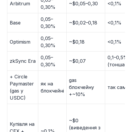
0,05–
Arbitrum
~$0,05–0,30
<0,1%
0,30%
0,05–
Base
~$0,02–0,18
<0,1%
0,30%
0,05–
Optimism
~$0,18
<0,1%
0,30%
0,05–
0,1–0,5%
zkSync Era
~$0,07
0,30%
(тонша)
+ Circle
gas
Paymaster
як на
блокчейну
так само
(gas у
блокчейні
+~10%
USDC)
~$0
Купівля на
(виведення з
CEX +
~0,1%