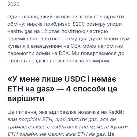
2026
.
Один нюанс, який ніколи не згадують віджети
обміну: нижче приблизно $200 розміру угоди
навіть gas на L2 стає помітною часткою
переміщеної вартості, тому для дуже малих сум
купівля з виведенням на CEX може непомітно
перемогти обмін на DEX. Ми повертаємося до
цього в розділі про рішення за розміром.
«У мене лише USDC і немає
ETH на gas» — 4 способи це
вирішити
Це питання, яке відправляє новачків на Reddit:
вам потрібен ETH, щоб платити gas, але ви
тримаєте лише стейблкоїни і не можете купити
ETH онлайн, не маючи вже ETH на gas.
Це