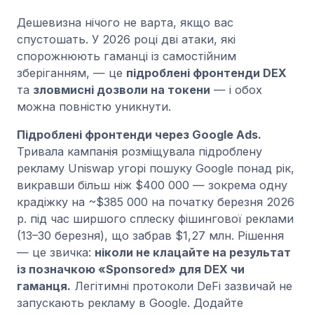
Дешевизна нічого не варта, якщо вас
спустошать. У 2026 році дві атаки, які
спорожнюють гаманці із самостійним
зберіганням, — це
підроблені фронтенди DEX
та
зловмисні дозволи на токени
— і обох
можна повністю уникнути.
Підроблені фронтенди через Google Ads.
Тривала кампанія розміщувала підроблену
рекламу Uniswap угорі пошуку Google понад рік,
викравши більш ніж $400 000 — зокрема одну
крадіжку на ~$385 000 на початку березня 2026
р. під час ширшого сплеску фішингової реклами
(13–30 березня), що забрав $1,27 млн. Рішення
— це звичка:
ніколи не клацайте на результат
із позначкою «Sponsored» для DEX чи
гаманця.
Легітимні протоколи DeFi зазвичай не
запускають рекламу в Google. Додайте