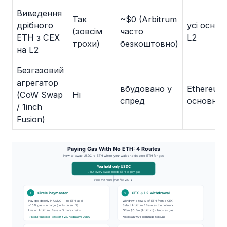
Виведення
Так
~$0 (Arbitrum
дрібного
усі основ
(зовсім
часто
ETH з CEX
L2
трохи)
безкоштовно)
на L2
Безгазовий
агрегатор
вбудовано у
Ethereum
(CoW Swap
Ні
спред
основні L
/ 1inch
Fusion)