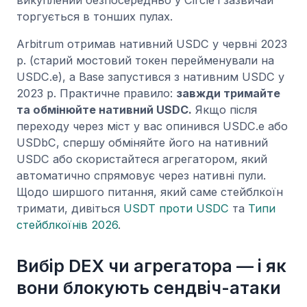
торгується в тонших пулах.
Arbitrum отримав нативний USDC у червні 2023
р. (старий мостовий токен перейменували на
USDC.e), а Base запустився з нативним USDC у
2023 р. Практичне правило:
завжди тримайте
та обмінюйте нативний USDC.
Якщо після
переходу через міст у вас опинився USDC.e або
USDbC, спершу обміняйте його на нативний
USDC або скористайтеся агрегатором, який
автоматично спрямовує через нативні пули.
Щодо ширшого питання, який саме стейблкоїн
тримати, дивіться
USDT проти USDC
та
Типи
стейблкоїнів 2026
.
Вибір DEX чи агрегатора — і як
вони блокують сендвіч-атаки