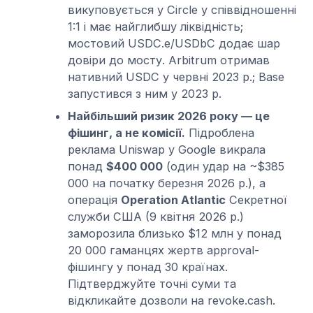
викуповується у Circle у співвідношенні
1:1 і має найглибшу ліквідність;
мостовий USDC.e/USDbC додає шар
довіри до мосту. Arbitrum отримав
нативний USDC у червні 2023 р.; Base
запустився з ним у 2023 р.
Найбільший ризик 2026 року — це
фішинг, а не комісії.
Підроблена
реклама Uniswap у Google викрала
понад
$400 000
(один удар на ~$385
000 на початку березня 2026 р.), а
операція
Operation Atlantic
Секретної
служби США (9 квітня 2026 р.)
заморозила близько $12 млн у понад
20 000 гаманцях жертв approval-
фішингу у понад 30 країнах.
Підтверджуйте точні суми та
відкликайте дозволи на revoke.cash.