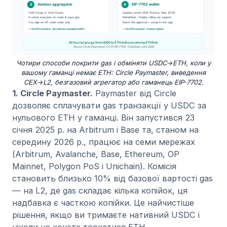
Чотири способи покрити gas і обміняти USDC→ETH, коли у
вашому гаманці немає ETH: Circle Paymaster, виведення
CEX→L2, безгазовий агрегатор або гаманець EIP-7702.
1. Circle Paymaster.
Paymaster від Circle
дозволяє сплачувати gas транзакції у USDC за
нульового ETH у гаманці. Він запустився 23
січня 2025 р. на Arbitrum і Base та, станом на
середину 2026 р., працює на семи мережах
(Arbitrum, Avalanche, Base, Ethereum, OP
Mainnet, Polygon PoS і Unichain). Комісія
становить близько 10% від базової вартості gas
— на L2, де gas складає кілька копійок, ця
надбавка є часткою копійки. Це найчистіше
рішення, якщо ви тримаєте нативний USDC і
ніколи не хочете торкатися ETH.