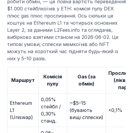
робити обмін, — це
повна
вартість переведення
$1 000 стейблкоїнів у ETH: комісія пулу DEX
плюс gas плюс прослизання. Ось скільки це
коштує на Ethereum L1 та чотирьох основних
Layer 2, за даними L2Fees.info та оглядачів,
вибірково взятими станом на 2026-06-02. Це
типові умови; сплески мемкоїнів або NFT
можуть на короткий час підняти будь-який із
них у 5–10 разів.
Прослиза
Комісія
Gas (за
Маршрут
(ліквід
пулу
обмін)
пара)
0,05%
Ethereum
~$5–15
стейбл /
L1
(бувають
<0,1%
0,30%
(Uniswap)
вищі сплески)
станд.