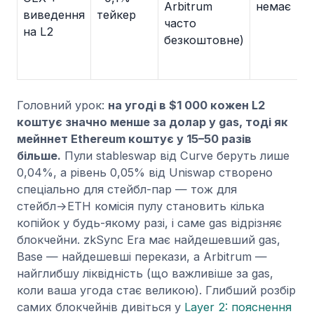
Arbitrum
немає
виведення
тейкер
часто
на L2
безкоштовне)
Головний урок:
на угоді в $1 000 кожен L2
коштує значно менше за долар у gas, тоді як
мейннет Ethereum коштує у 15–50 разів
більше.
Пули stableswap від Curve беруть лише
0,04%, а рівень 0,05% від Uniswap створено
спеціально для стейбл-пар — тож для
стейбл→ETH комісія пулу становить кілька
копійок у будь-якому разі, і саме gas відрізняє
блокчейни. zkSync Era має найдешевший gas,
Base — найдешевші перекази, а Arbitrum —
найглибшу ліквідність (що важливіше за gas,
коли ваша угода стає великою). Глибший розбір
самих блокчейнів дивіться у
Layer 2: пояснення