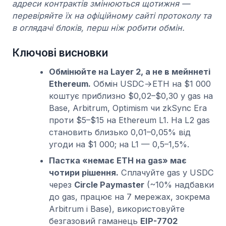
адреси контрактів змінюються щотижня —
перевіряйте їх на офіційному сайті протоколу та
в оглядачі блоків, перш ніж робити обмін.
Ключові висновки
Обмінюйте на Layer 2, а не в мейннеті
Ethereum.
Обмін USDC→ETH на $1 000
коштує приблизно $0,02–$0,30 у gas на
Base, Arbitrum, Optimism чи zkSync Era
проти $5–$15 на Ethereum L1. На L2 gas
становить близько 0,01–0,05% від
угоди на $1 000; на L1 — 0,5–1,5%.
Пастка «немає ETH на gas» має
чотири рішення.
Сплачуйте gas у USDC
через
Circle Paymaster
(~10% надбавки
до gas, працює на 7 мережах, зокрема
Arbitrum і Base), використовуйте
безгазовий гаманець
EIP-7702