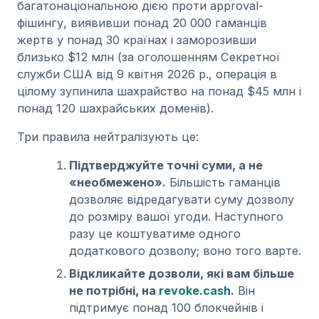
багатонаціональною дією проти approval-
фішингу, виявивши понад 20 000 гаманців
жертв у понад 30 країнах і заморозивши
близько $12 млн (за оголошенням Секретної
служби США від 9 квітня 2026 р., операція в
цілому зупинила шахрайство на понад $45 млн і
понад 120 шахрайських доменів).
Три правила нейтралізують це:
Підтверджуйте точні суми, а не
«необмежено».
Більшість гаманців
дозволяє відредагувати суму дозволу
до розміру вашої угоди. Наступного
разу це коштуватиме одного
додаткового дозволу; воно того варте.
Відкликайте дозволи, які вам більше
не потрібні, на
revoke.cash
.
Він
підтримує понад 100 блокчейнів і