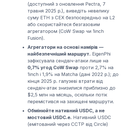
(доступний з оновлення Pectra, 7
травня 2025 р.), виведіть невелику
суму ETH з CEX безпосередньо на L2
або скористайтеся безгазовим
агрегатором (CoW Swap чи 1inch
Fusion).
Агрегатори на основі намірів —
найбезпечніший маршрут.
EigenPhi
зафіксувала сендвіч-атаки лише на
0,7% угод CoW Swap
проти 2,7% на
1inch і 1,9% на Matcha (дані 2022 р.); до
кінця 2025 р. галузеві втрати від
сендвіч-атак знизилися приблизно до
$2,5 млн на місяць, оскільки потік
перемістився на захищені маршрути.
Обмінюйте нативний USDC, а не
мостовий USDC.e.
Нативний USDC
(емітований через CCTP від Circle)