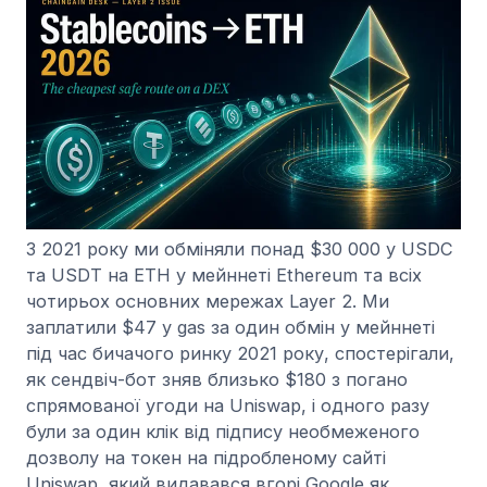
З 2021 року ми обміняли понад $30 000 у USDC
та USDT на ETH у мейннеті Ethereum та всіх
чотирьох основних мережах Layer 2. Ми
заплатили $47 у gas за один обмін у мейннеті
під час бичачого ринку 2021 року, спостерігали,
як сендвіч-бот зняв близько $180 з погано
спрямованої угоди на Uniswap, і одного разу
були за один клік від підпису необмеженого
дозволу на токен на підробленому сайті
Uniswap, який видавався вгорі Google як