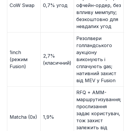
CoW Swap
0,7% угод
офчейн-ордер, без
Т
впливу мемпулу;
безкоштовно для
невдалих угод
Резолвери
голландського
1inch
аукціону
2,7%
(режим
виконують і
Та
(класичний)
Fusion)
сплачують gas;
нативний захист
від MEV у Fusion
RFQ + AMM-
маршрутизування;
прослизання
задає користувач,
Matcha (0x)
1,9%
Ч
тож захист
залежить від