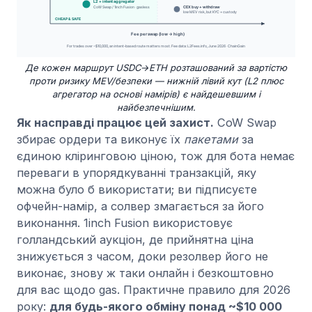
Де кожен маршрут USDC→ETH розташований за вартістю
проти ризику MEV/безпеки — нижній лівий кут (L2 плюс
агрегатор на основі намірів) є найдешевшим і
найбезпечнішим.
Як насправді працює цей захист.
CoW Swap
збирає ордери та виконує їх
пакетами
за
єдиною кліринговою ціною, тож для бота немає
переваги в упорядкуванні транзакцій, яку
можна було б використати; ви підписуєте
офчейн-намір, а солвер змагається за його
виконання. 1inch Fusion використовує
голландський аукціон, де прийнятна ціна
знижується з часом, доки резолвер його не
виконає, знову ж таки онлайн і безкоштовно
для вас щодо gas. Практичне правило для 2026
року:
для будь-якого обміну понад ~$10 000