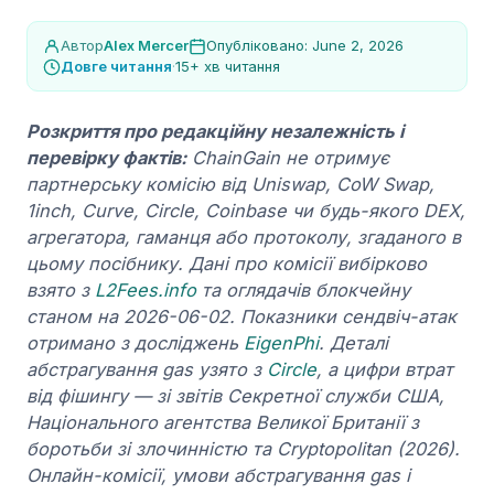
Автор
Alex Mercer
Опубліковано: June 2, 2026
Довге читання
·
15+ хв читання
Розкриття про редакційну незалежність і
перевірку фактів:
ChainGain не отримує
партнерську комісію від Uniswap, CoW Swap,
1inch, Curve, Circle, Coinbase чи будь-якого DEX,
агрегатора, гаманця або протоколу, згаданого в
цьому посібнику. Дані про комісії вибірково
взято з
L2Fees.info
та оглядачів блокчейну
станом на 2026-06-02. Показники сендвіч-атак
отримано з досліджень
EigenPhi
. Деталі
абстрагування gas узято з
Circle
, а цифри втрат
від фішингу — зі звітів Секретної служби США,
Національного агентства Великої Британії з
боротьби зі злочинністю та Cryptopolitan (2026).
Онлайн-комісії, умови абстрагування gas і