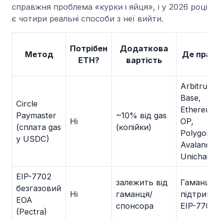
справжня проблема «курки і яйця», і у 2026 році
є чотири реальні способи з неї вийти.
Потрібен
Додаткова
Метод
Де прац
ETH?
вартість
Arbitrum,
Base,
Circle
Ethereum
Paymaster
~10% від gas
Ні
OP,
(сплата gas
(копійки)
Polygon,
у USDC)
Avalanche
Unichain
EIP-7702
залежить від
Гаманці з
безгазовий
Ні
гаманця/
підтрим
EOA
спонсора
EIP-7702
(Pectra)