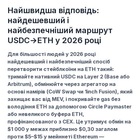
Найшвидша відповідь:
найдешевший і
найбезпечніший маршрут
USDC→ETH у 2026 році
Для більшості людей у 2026 році
найдешевший і найбезпечніший спосіб
перетворити стейблкоїни на ETH такий:
тримайте нативний USDC на Layer 2 (Base або
Arbitrum), обмінюйте через агрегатор на
основі намірів (CoW Swap чи 1inch Fusion), який
захищає вас від MEV, і покривайте gas без
володіння ETH за допомогою Circle Paymaster
або невеликого буфера ETH,
профінансованого з CEX. Це утримує обмін на
$1 000 у межах приблизно $0,30 загалом
проти $5–$15 у мейннеті Ethereum —