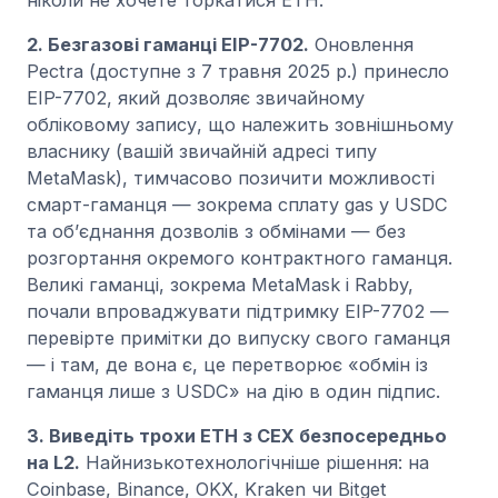
2. Безгазові гаманці EIP-7702.
Оновлення
Pectra (доступне з 7 травня 2025 р.) принесло
EIP-7702, який дозволяє звичайному
обліковому запису, що належить зовнішньому
власнику (вашій звичайній адресі типу
MetaMask), тимчасово позичити можливості
смарт-гаманця — зокрема сплату gas у USDC
та об’єднання дозволів з обмінами — без
розгортання окремого контрактного гаманця.
Великі гаманці, зокрема MetaMask і Rabby,
почали впроваджувати підтримку EIP-7702 —
перевірте примітки до випуску свого гаманця
— і там, де вона є, це перетворює «обмін із
гаманця лише з USDC» на дію в один підпис.
3. Виведіть трохи ETH з CEX безпосередньо
на L2.
Найнизькотехнологічніше рішення: на
Coinbase, Binance, OKX, Kraken чи Bitget