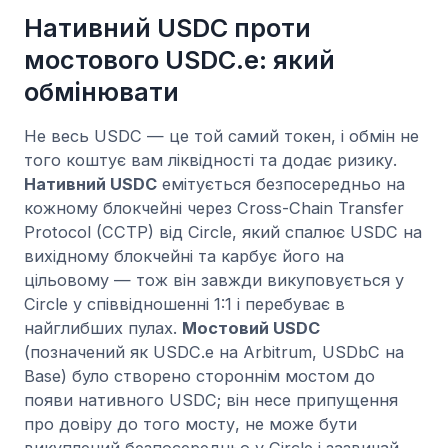
Нативний USDC проти
мостового USDC.e: який
обмінювати
Не весь USDC — це той самий токен, і обмін не
того коштує вам ліквідності та додає ризику.
Нативний USDC
емітується безпосередньо на
кожному блокчейні через Cross-Chain Transfer
Protocol (CCTP) від Circle, який спалює USDC на
вихідному блокчейні та карбує його на
цільовому — тож він завжди викуповується у
Circle у співвідношенні 1:1 і перебуває в
найглибших пулах.
Мостовий USDC
(позначений як USDC.e на Arbitrum, USDbC на
Base) було створено стороннім мостом до
появи нативного USDC; він несе припущення
про довіру до того мосту, не може бути
викуплений безпосередньо у Circle і зазвичай