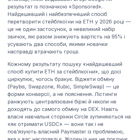
результат із позначкою «Sponsored».
Найдешевший і найбезпечніший спосіб
перетворити стейблкоїни на ETH у 2026 році —
це не один застосунок, а невеликий набір
звичок, які разом знижують вартість на 95% і
усувають два способи, якими новачки
насправді втрачають гроші.
Кожному результату пошуку «найдешевший
спосіб купити ETH за стейблкоїни», що досі
циркулює, чогось бракує. Віджети обміну
(Paybis, Swapzone, Rubic, SimpleSwap) — це
форми конверсії, а не пояснення. Лістинги
ранжують централізовані біржі й ніколи не
доходять до самого обміну на DEX. Навіть
власні навчальні сторінки Circle зупиняються на
«як отримати USDC» — вони так і не
пов’язують власний Paymaster із проблемою,
яка у вас насправді є. Жоден із них не поєднує