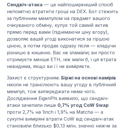
Сендвіч-атака
— це найпоширеніший спосіб
непомітно втратити гроші на DEX. Бот стежить
за публічним мемпулом на предмет вашого
очікуваного обміну, купує той самий актив
прямо перед вами (піднімаючи ціну вгору),
дозволяє вашій угоді виконатися за гіршою
ціною, а потім продає одразу після — кладучи
різницю в кишеню. Вас не зламали; ви просто
отримуєте менше ETH, ніж мали б, і ця втрата
невидима, якщо ви її не виміряєте.
Захист є структурним.
Біржі на основі намірів
ніколи не транслюють вашу угоду в публічний
мемпул, тож випереджати нема чого.
Дослідження EigenPhi виявило, що сендвіч-
атаки зачепили лише
0,7% угод CoW Swap
проти 2,7% на 1inch і 1,9% на Matcha — а
сукупні виміряні втрати CoW від сендвіч-атак
становили близько $0,13 млн, значно нижче за