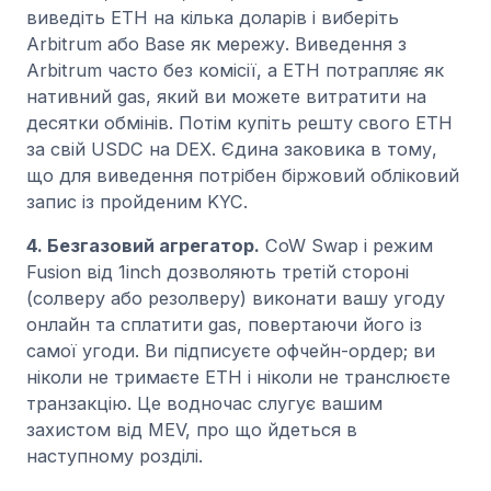
виведіть ETH на кілька доларів і виберіть
Arbitrum або Base як мережу. Виведення з
Arbitrum часто без комісії, а ETH потрапляє як
нативний gas, який ви можете витратити на
десятки обмінів. Потім купіть решту свого ETH
за свій USDC на DEX. Єдина заковика в тому,
що для виведення потрібен біржовий обліковий
запис із пройденим KYC.
4. Безгазовий агрегатор.
CoW Swap і режим
Fusion від 1inch дозволяють третій стороні
(солверу або резолверу) виконати вашу угоду
онлайн та сплатити gas, повертаючи його із
самої угоди. Ви підписуєте офчейн-ордер; ви
ніколи не тримаєте ETH і ніколи не транслюєте
транзакцію. Це водночас слугує вашим
захистом від MEV, про що йдеться в
наступному розділі.