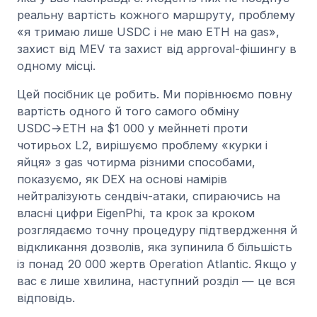
реальну вартість кожного маршруту, проблему
«я тримаю лише USDC і не маю ETH на gas»,
захист від MEV та захист від approval-фішингу в
одному місці.
Цей посібник це робить. Ми порівнюємо повну
вартість одного й того самого обміну
USDC→ETH на $1 000 у мейннеті проти
чотирьох L2, вирішуємо проблему «курки і
яйця» з gas чотирма різними способами,
показуємо, як DEX на основі намірів
нейтралізують сендвіч-атаки, спираючись на
власні цифри EigenPhi, та крок за кроком
розглядаємо точну процедуру підтвердження й
відкликання дозволів, яка зупинила б більшість
із понад 20 000 жертв Operation Atlantic. Якщо у
вас є лише хвилина, наступний розділ — це вся
відповідь.