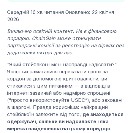
Середній
16 хв читання
Оновлено: 22 квітня
2026
Виключно освітній контент. Не є фінансовою
порадою. ChainGain може отримувати
партнерські комісії за реєстрацію на біржах без
додаткових витрат для вас.
“Який стейблкоїн мені насправді надіслати?”
Якщо ви намагалися переказати гроші за
кордон за допомогою криптовалюти, ви
стикалися з цим питанням — а відповіді в
інтернеті зазвичай або надмірно спрощені
(“просто використовуйте USDC”), або заховані
в жаргоні. Правда корисніша: найкращий
стейблкоїн залежить від того,
де знаходиться
одержувач, скільки ви надсилаєте і яка
мережа найдешевша на цьому коридорі
.