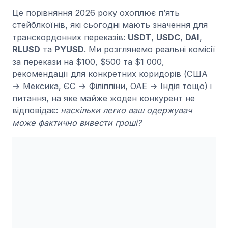
Це порівняння 2026 року охоплює п’ять
стейблкоїнів, які сьогодні мають значення для
транскордонних переказів:
USDT
,
USDC
,
DAI
,
RLUSD
та
PYUSD
. Ми розглянемо реальні комісії
за перекази на $100, $500 та $1 000,
рекомендації для конкретних коридорів (США
→ Мексика, ЄС → Філіппіни, ОАЕ → Індія тощо) і
питання, на яке майже жоден конкурент не
відповідає:
наскільки легко ваш одержувач
може фактично вивести гроші?