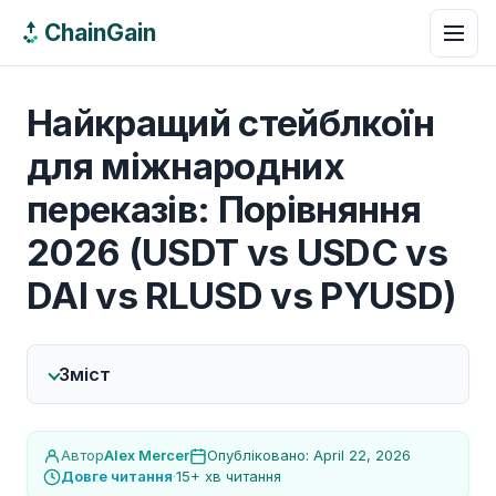
ChainGain
Найкращий стейблкоїн
для міжнародних
переказів: Порівняння
2026 (USDT vs USDC vs
DAI vs RLUSD vs PYUSD)
Зміст
Автор
Alex Mercer
Опубліковано: April 22, 2026
Довге читання
·
15+ хв читання