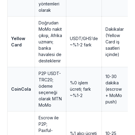
yöntemleri
olarak
Doğrudan
MoMo nakit
Dakikalar
çıkışı, Afrika
(Yellow
Yellow
USDT/GHS’de
T
uzmanı;
Card iş
Card
~%1-2 fark
K
banka
saatleri
havalesi de
içinde)
desteklenir
P2P USDT-
10-30
TRC20;
%0 işlem
dakika
T
ödeme
CoinCola
ücreti; fark
(escrow
p
seçeneği
~%1-2
+ MoMo
t
olarak MTN
push)
MoMo
Escrow ile
P2P;
Paxful-
%1 alıcı ücreti
10-25
T