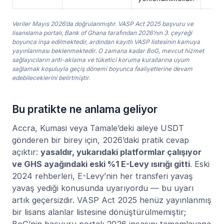
Veriler Mayıs 2026’da doğrulanmıştır. VASP Act 2025 başvuru ve
lisanslama portalı, Bank of Ghana tarafından 2026’nın 3. çeyreği
boyunca inşa edilmektedir, ardından kayıtlı VASP listesinin kamuya
yayınlanması beklenmektedir. O zamana kadar BoG, mevcut hizmet
sağlayıcıların anti-aklama ve tüketici koruma kurallarına uyum
sağlamak koşuluyla geçiş dönemi boyunca faaliyetlerine devam
edebileceklerini belirtmiştir.
Bu pratikte ne anlama geliyor
Accra, Kumasi veya Tamale’deki aileye USDT
gönderen bir birey için, 2026’daki pratik cevap
açıktır:
yasaldır, yukarıdaki platformlar çalışıyor
ve GHS ayağındaki eski %1 E-Levy ısırığı gitti
. Eski
2024 rehberleri, E-Levy’nin her transferi yavaş
yavaş yediği konusunda uyarıyordu — bu uyarı
artık geçersizdir. VASP Act 2025 henüz yayınlanmış
bir lisans alanlar listesine dönüştürülmemiştir;