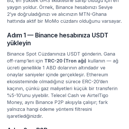
Bu, en yüksek GHS likiditesine sahip olduğu için en
yaygın yoldur. Örnek, Binance hesabınızı Seviye
2’ye doğruladığınızı ve alıcınızın MTN-Ghana
hattında aktif bir MoMo cüzdanı olduğunu varsayar.
Adım 1 — Binance hesabınıza USDT
yükleyin
Binance Spot Cüzdanınıza USDT gönderin. Gana
off-ramp’leri için
TRC-20 (Tron ağı)
kullanın — ağ
ücreti genellikle 1 ABD dolarının altındadır ve
onaylar saniyeler içinde gerçekleşir. Ethereum
ekosisteminde olmadığınız sürece ERC-20’den
kaçının, çünkü gaz maliyetleri küçük bir transferin
%5-10’unu yiyebilir. Telecel Cash ve AirtelTigo
Money, aynı Binance P2P akışıyla çalışır; fark
yalnızca hangi ödeme yöntemi filtresini
işaretlediğinizdir.