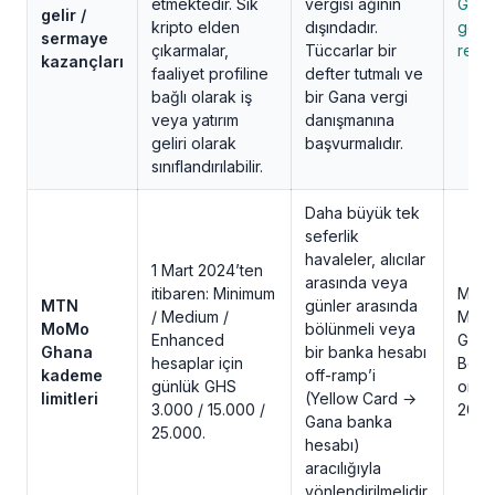
etmektedir. Sık
vergisi ağının
GRA
gelir /
kripto elden
dışındadır.
gene
sermaye
çıkarmalar,
Tüccarlar bir
rehbe
kazançları
faaliyet profiline
defter tutmalı ve
bağlı olarak iş
bir Gana vergi
veya yatırım
danışmanına
geliri olarak
başvurmalıdır.
sınıflandırılabilir.
Daha büyük tek
seferlik
havaleler, alıcılar
1 Mart 2024’ten
arasında veya
itibaren: Minimum
MTN
MTN
günler arasında
/ Medium /
MoM
MoMo
bölünmeli veya
Enhanced
Ghan
Ghana
bir banka hesabı
hesaplar için
BoG
kademe
off-ramp’i
günlük GHS
onay
limitleri
(Yellow Card →
3.000 / 15.000 /
2024
Gana banka
25.000.
hesabı)
aracılığıyla
yönlendirilmelidir.