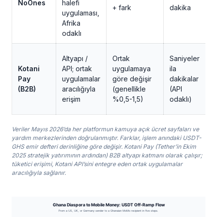
NoOnes
halefi
+ fark
dakika
o
uygulaması,
Afrika
odaklı
Altyapı /
Ortak
Saniyeler
Kotani
API; ortak
uygulamaya
ila
E
Pay
uygulamalar
göre değişir
dakikalar
u
(B2B)
aracılığıyla
(genellikle
(API
b
erişim
%0,5-1,5)
odaklı)
Veriler Mayıs 2026’da her platformun kamuya açık ücret sayfaları ve
yardım merkezlerinden doğrulanmıştır. Farklar, işlem anındaki USDT-
GHS emir defteri derinliğine göre değişir. Kotani Pay (Tether’in Ekim
2025 stratejik yatırımının ardından) B2B altyapı katmanı olarak çalışır;
tüketici erişimi, Kotani API’sini entegre eden ortak uygulamalar
aracılığıyla sağlanır.