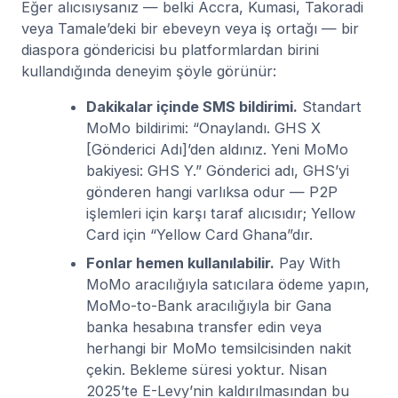
Eğer alıcısıysanız — belki Accra, Kumasi, Takoradi
veya Tamale’deki bir ebeveyn veya iş ortağı — bir
diaspora göndericisi bu platformlardan birini
kullandığında deneyim şöyle görünür:
Dakikalar içinde SMS bildirimi.
Standart
MoMo bildirimi: “Onaylandı. GHS X
[Gönderici Adı]’den aldınız. Yeni MoMo
bakiyesi: GHS Y.” Gönderici adı, GHS’yi
gönderen hangi varlıksa odur — P2P
işlemleri için karşı taraf alıcısıdır; Yellow
Card için “Yellow Card Ghana”dır.
Fonlar hemen kullanılabilir.
Pay With
MoMo aracılığıyla satıcılara ödeme yapın,
MoMo-to-Bank aracılığıyla bir Gana
banka hesabına transfer edin veya
herhangi bir MoMo temsilcisinden nakit
çekin. Bekleme süresi yoktur. Nisan
2025’te E-Levy’nin kaldırılmasından bu