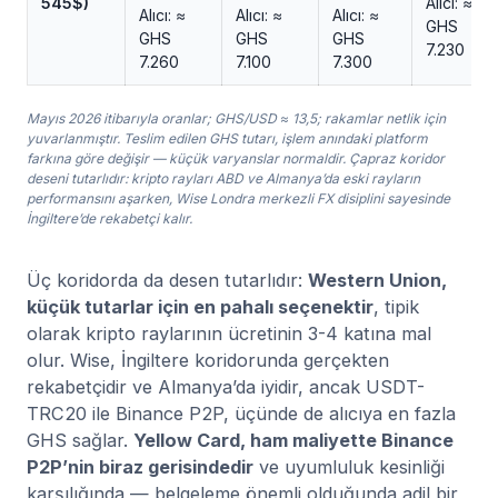
545$)
Alıcı: ≈
Alıcı: ≈
Alıcı: ≈
Alıcı: ≈
GHS
GHS
GHS
GHS
7.230
7.260
7.100
7.300
Mayıs 2026 itibarıyla oranlar; GHS/USD ≈ 13,5; rakamlar netlik için
yuvarlanmıştır. Teslim edilen GHS tutarı, işlem anındaki platform
farkına göre değişir — küçük varyanslar normaldir. Çapraz koridor
deseni tutarlıdır: kripto rayları ABD ve Almanya’da eski rayların
performansını aşarken, Wise Londra merkezli FX disiplini sayesinde
İngiltere’de rekabetçi kalır.
Üç koridorda da desen tutarlıdır:
Western Union,
küçük tutarlar için en pahalı seçenektir
, tipik
olarak kripto raylarının ücretinin 3-4 katına mal
olur. Wise, İngiltere koridorunda gerçekten
rekabetçidir ve Almanya’da iyidir, ancak USDT-
TRC20 ile Binance P2P, üçünde de alıcıya en fazla
GHS sağlar.
Yellow Card, ham maliyette Binance
P2P’nin biraz gerisindedir
ve uyumluluk kesinliği
karşılığında — belgeleme önemli olduğunda adil bir