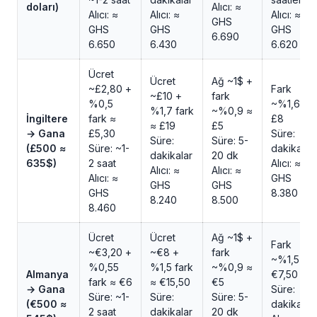
doları)
Alıcı: ≈
Alıcı: ≈
Alıcı: ≈
Alıcı: ≈
GHS
GHS
GHS
GHS
6.690
6.650
6.430
6.620
Ücret
Ücret
Ağ ~1$ +
~£2,80 +
Fark
~£10 +
fark
%0,5
~%1,6 ≈
%1,7 fark
~%0,9 ≈
İngiltere
fark ≈
£8
≈ £19
£5
→ Gana
£5,30
Süre:
Süre:
Süre: 5-
(£500 ≈
Süre: ~1-
dakikalar
dakikalar
20 dk
635$)
2 saat
Alıcı: ≈
Alıcı: ≈
Alıcı: ≈
Alıcı: ≈
GHS
GHS
GHS
GHS
8.380
8.240
8.500
8.460
Ücret
Ücret
Ağ ~1$ +
Fark
~€3,20 +
~€8 +
fark
~%1,5 ≈
%0,55
%1,5 fark
~%0,9 ≈
Almanya
€7,50
fark ≈ €6
≈ €15,50
€5
→ Gana
Süre:
Süre: ~1-
Süre:
Süre: 5-
(€500 ≈
dakikalar
2 saat
dakikalar
20 dk