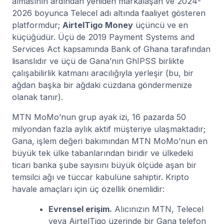
almasının ardından yeniden markalaşan ve 2024-
2026 boyunca Telecel adı altında faaliyet gösteren
platformdur;
AirtelTigo Money
üçüncü ve en
küçüğüdür. Üçü de 2019 Payment Systems and
Services Act kapsamında Bank of Ghana tarafından
lisanslıdır ve üçü de Gana’nın GhIPSS birlikte
çalışabilirlik katmanı aracılığıyla yerleşir (bu, bir
ağdan başka bir ağdaki cüzdana göndermenize
olanak tanır).
MTN MoMo’nun grup ayak izi, 16 pazarda 50
milyondan fazla aylık aktif müşteriye ulaşmaktadır;
Gana, işlem değeri bakımından MTN MoMo’nun en
büyük tek ülke tabanlarından biridir ve ülkedeki
ticari banka şube sayısını büyük ölçüde aşan bir
temsilci ağı ve tüccar kabulüne sahiptir. Kripto
havale amaçları için üç özellik önemlidir:
Evrensel erişim.
Alıcınızın MTN, Telecel
veya AirtelTigo üzerinde bir Gana telefon