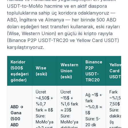
USDT-to-MoMo hacmine ve en aktif diaspora
topluluklarına sahip üç koridora odaklanıyoruz —
ABD, İngiltere ve Almanya — her birinde 500 ABD
doları eşdeğeri test transferi kullanarak, eski rayları
(Wise, Western Union) en güçlü iki kripto rayıyla
(Binance P2P USDT-TRC20 ve Yellow Card USDT)
karşılaştırıyoruz.
Koridor
Binance
Western
Yellow
(500$
Wise
P2P
Union
Card
eşdeğeri
(eski)
USDT-
(eski)
USDT
gönder)
TRC20
Ücret
Ücret
Fark
Ağ ~1$ +
~4,50$ +
~15$ +
~%1,5 ≈
fark
%0,7
%1,6 fark
7,50$
ABD →
~%0,8 ≈
fark ≈ 8$
≈ 23$
Süre:
Gana
5$
Süre:
Süre:
dakikalar
(500
Süre: 5-
MoMo’ya
MoMo’ya
(iş
ABD
20 dk
~1-2 saat
dakikalar
saatleri)