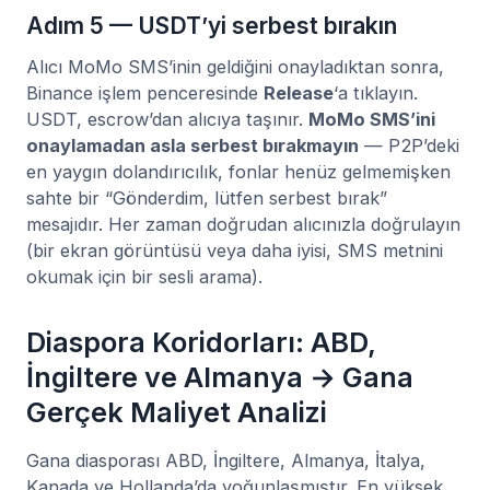
Adım 5 — USDT’yi serbest bırakın
Alıcı MoMo SMS’inin geldiğini onayladıktan sonra,
Binance işlem penceresinde
Release
‘a tıklayın.
USDT, escrow’dan alıcıya taşınır.
MoMo SMS’ini
onaylamadan asla serbest bırakmayın
— P2P’deki
en yaygın dolandırıcılık, fonlar henüz gelmemişken
sahte bir “Gönderdim, lütfen serbest bırak”
mesajıdır. Her zaman doğrudan alıcınızla doğrulayın
(bir ekran görüntüsü veya daha iyisi, SMS metnini
okumak için bir sesli arama).
Diaspora Koridorları: ABD,
İngiltere ve Almanya → Gana
Gerçek Maliyet Analizi
Gana diasporası ABD, İngiltere, Almanya, İtalya,
Kanada ve Hollanda’da yoğunlaşmıştır. En yüksek