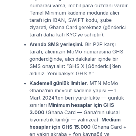
numarası varsa, mobil para cüzdanı vardır.
Temel Minimum kademe modunda alıcı
tarafı için IBAN, SWIFT kodu, şube
ziyareti, Ghana Card gerekmez (gönderici
tarafı daha katı KYC’ye sahiptir).
Anında SMS yerleşimi.
Bir P2P karşı
tarafı, alıcınızın MoMo numarasına GHS
gönderdiğinde, alıcı dakikalar içinde bir
SMS onayı alır: “GHS X [Gönderici]’den
aldınız. Yeni bakiye: GHS Y.”
Kademeli günlük limitler.
MTN MoMo
Ghana’nın mevcut kademe yapısı — 1
Mart 2024’ten beri yürürlükte — günlük
sınırları
Minimum hesaplar için GHS
3.000
(Ghana Card — Gana’nın ulusal
biyometrik kimliği — yalnızca),
Medium
hesaplar için GHS 15.000
(Ghana Card +
en yakın akraba + fon kaynağı) ve