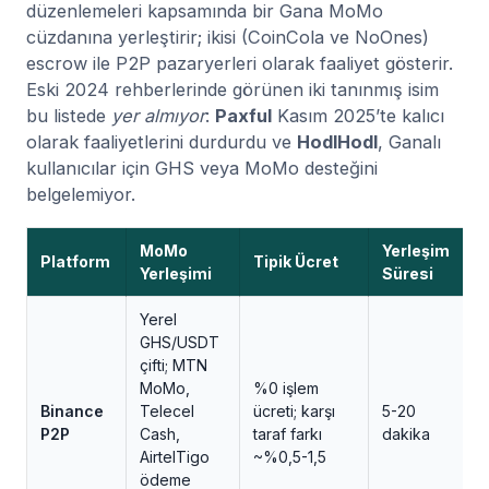
düzenlemeleri kapsamında bir Gana MoMo
cüzdanına yerleştirir; ikisi (CoinCola ve NoOnes)
escrow ile P2P pazaryerleri olarak faaliyet gösterir.
Eski 2024 rehberlerinde görünen iki tanınmış isim
bu listede
yer almıyor
:
Paxful
Kasım 2025’te kalıcı
olarak faaliyetlerini durdurdu ve
HodlHodl
, Ganalı
kullanıcılar için GHS veya MoMo desteğini
belgelemiyor.
MoMo
Yerleşim
K
Platform
Tipik Ücret
Yerleşimi
Süresi
S
Yerel
GHS/USDT
çifti; MTN
MoMo,
%0 işlem
S
Binance
Telecel
ücreti; karşı
5-20
(
P2P
Cash,
taraf farkı
dakika
C
AirtelTigo
~%0,5-1,5
s
ödeme