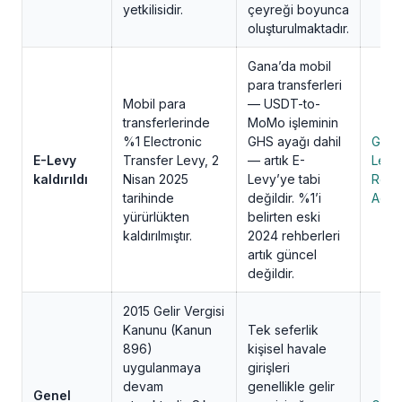
yetkilisidir.
çeyreği boyunca
oluşturulmaktadır.
Gana’da mobil
para transferleri
Mobil para
— USDT-to-
transferlerinde
MoMo işleminin
%1 Electronic
GHS ayağı dahil
GRA 
E-Levy
Transfer Levy, 2
— artık E-
Levy
kaldırıldı
Nisan 2025
Levy’ye tabi
Repe
tarihinde
değildir. %1’i
Act
yürürlükten
belirten eski
kaldırılmıştır.
2024 rehberleri
artık güncel
değildir.
2015 Gelir Vergisi
Kanunu (Kanun
Tek seferlik
896)
kişisel havale
uygulanmaya
girişleri
devam
genellikle gelir
Genel