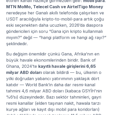
ettiren kanalı nazikçe görmezden gelir:
mobil para
.
MTN MoMo, Telecel Cash ve AirtelTigo Money
neredeyse her Ganalı akıllı telefonda çalışırken ve
USDT aracılığıyla kripto-to-mobil-para artık çoğu
eski seçenekten daha ucuzken, 2026’da diaspora
göndericileri için soru “Gana için kripto kullanmalı
mıyım?” değil — “hangi platform ve hangi ağ rayı?”
şeklindedir.
Bu değişim önemlidir çünkü Gana, Afrika’nın en
büyük havale ekonomilerinden biridir. Bank of
Ghana, 2024’te
kayıtlı havale girişlerini 6,65
milyar ABD doları
olarak bildirdi — bu, ülkenin o
yılki doğrudan yabancı yatırımının yaklaşık dört
katıdır — World Bank’in daha dar resmi-kanal
tahmini 4,6 milyar ABD doları (kabaca GSYİH’nin
%6’sı) düzeyindedir. Bazı sektör tahminleri, gayri
resmi kanallar (elden taşınan nakit, hawala tarzı
kurye ağları ve kayıt dışı mobil para koridorları)