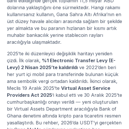
dahil edildiğinde gerçek toplamın 11,5 milyar ABD
dolarına yaklaştığını öne sürmektedir. Hangi rakamı
kullanırsanız kullanın, Gana Sahra Altı Afrika’nın en
üst düzey havale alıcıları arasında sağlam bir şekilde
yer almakta ve bu paranın hızlanan bir kısmı artık
muhabir bankacılık yerine stablecoin rayları
aracılığıyla ulaşmaktadır.
2025’te iki düzenleyici değişiklik haritayı yeniden
çizdi. İlk olarak,
%1 Electronic Transfer Levy (E-
Levy) 2 Nisan 2025’te kaldırıldı
ve 2022’den beri
her yurt içi mobil para transferinde bulunan küçük
ama sembolik vergi ortadan kaldırıldı. İkinci olarak,
Meclis 19 Aralık 2025’te
Virtual Asset Service
Providers Act 2025
‘i kabul etti ve 30 Aralık 2025’te
cumhurbaşkanlığı onayı verildi — yeni oluşturulan
bir Virtual Assets Department aracılığıyla Bank of
Ghana denetimi altında kripto para ticaretini resmen
yasallaştırdı. Bu rehber, 2026’da USDT’yi gerçekten