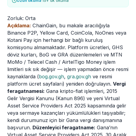
Uzun okuma
·
15+ dk okuma
Zorluk:
Orta
Açıklama:
ChainGain, bu makale aracılığıyla
Binance P2P, Yellow Card, CoinCola, NoOnes veya
Kotani Pay için herhangi bir bağlı kuruluş
komisyonu almamaktadır. Platform ücretleri, GHS
döviz kurları, BoG ve GRA düzenlemeleri ve MTN
MoMo / Telecel Cash / AirtelTigo Money işlem
limitleri sık sık değişir — işlem yapmadan önce resmi
kaynaklarda (
bog.gov.gh
,
gra.gov.gh
ve resmi
platform ücret sayfaları) yeniden doğrulayın.
Vergi
feragatnamesi:
Gana kripto-fiat işlemleri, 2015
Gelir Vergisi Kanunu (Kanun 896) ve yeni Virtual
Asset Service Providers Act 2025 kapsamında gelir
veya sermaye kazançları yükümlülükleri taşıyabilir;
kendi durumunuz için bir Gana vergi danışmanına
başvurun.
Düzenleyici feragatname:
Gana’nın
Virtual Asset Service Providers Act 2025, 30 Aralık