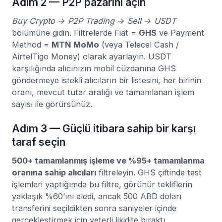
Adım 2 — P2P pazarını açın
Buy Crypto → P2P Trading → Sell → USDT
bölümüne gidin. Filtrelerde Fiat =
GHS
ve Payment
Method =
MTN MoMo
(veya Telecel Cash /
AirtelTigo Money) olarak ayarlayın. USDT
karşılığında alıcınızın mobil cüzdanına GHS
göndermeye istekli alıcıların bir listesini, her birinin
oranı, mevcut tutar aralığı ve tamamlanan işlem
sayısı ile görürsünüz.
Adım 3 — Güçlü itibara sahip bir karşı
taraf seçin
500+ tamamlanmış işleme ve %95+ tamamlanma
oranına sahip alıcıları
filtreleyin. GHS çiftinde test
işlemleri yaptığımda bu filtre, görünür tekliflerin
yaklaşık %60’ını eledi, ancak 500 ABD doları
transferini seçildikten sonra saniyeler içinde
gerçekleştirmek için yeterli likidite bıraktı.