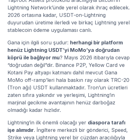
Taproot Assets protokolü aracılığıyla Bitcoin’in
Lightning Network’ünde yerel olarak ihraç edilecek.
2026 ortasına kadar, USDT-on-Lightning
duyurudan üretime ilerledi ve birkaç Lightning yerel
stablecoin ödeme uygulaması canlı.
Gana için ilgili soru şudur:
herhangi bir platform
henüz Lightning USDT’yi MoMo’ya doğrudan
köprü ile bağlıyor mu
? Mayıs 2026 itibarıyla cevap
“doğrudan değil”dir. Binance P2P, Yellow Card ve
Kotani Pay altyapı katmanı dahil mevcut Gana
MoMo off-ramp’leri hala baskın ray olarak TRC-20
(Tron ağı) USDT kullanmaktadır. Tron’un ücretleri
zaten sıfıra yakındır ve yerleşimi, Lightning’in
marjinal gecikme avantajının henüz darboğaz
olmadığı kadar hızlıdır.
Lightning’in ilk önemli olacağı yer
diaspora tarafı
işe alımıdır
. İngiltere merkezli bir gönderici, Speed,
Strike veya Lightning yerel bir cüzdan aracılığıyla