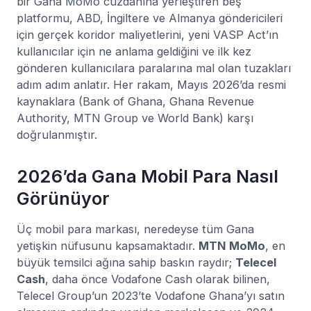
bir Gana MoMo cüzdanına yerleştiren beş
platformu, ABD, İngiltere ve Almanya göndericileri
için gerçek koridor maliyetlerini, yeni VASP Act’ın
kullanıcılar için ne anlama geldiğini ve ilk kez
gönderen kullanıcılara paralarına mal olan tuzakları
adım adım anlatır. Her rakam, Mayıs 2026’da resmi
kaynaklara (Bank of Ghana, Ghana Revenue
Authority, MTN Group ve World Bank) karşı
doğrulanmıştır.
2026’da Gana Mobil Para Nasıl
Görünüyor
Üç mobil para markası, neredeyse tüm Gana
yetişkin nüfusunu kapsamaktadır.
MTN MoMo
, en
büyük temsilci ağına sahip baskın raydır;
Telecel
Cash
, daha önce Vodafone Cash olarak bilinen,
Telecel Group’un 2023’te Vodafone Ghana’yı satın