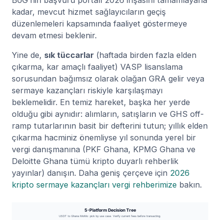
BoG’nin başvuru portalı 2026 inşasını tamamlayana
kadar, mevcut hizmet sağlayıcıların geçiş
düzenlemeleri kapsamında faaliyet göstermeye
devam etmesi beklenir.
Yine de,
sık tüccarlar
(haftada birden fazla elden
çıkarma, kar amaçlı faaliyet) VASP lisanslama
sorusundan bağımsız olarak olağan GRA gelir veya
sermaye kazançları riskiyle karşılaşmayı
beklemelidir. En temiz hareket, başka her yerde
olduğu gibi aynıdır: alımların, satışların ve GHS off-
ramp tutarlarının basit bir defterini tutun; yıllık elden
çıkarma hacminiz önemliyse yıl sonunda yerel bir
vergi danışmanına (PKF Ghana, KPMG Ghana ve
Deloitte Ghana tümü kripto duyarlı rehberlik
yayınlar) danışın. Daha geniş çerçeve için
2026
kripto sermaye kazançları vergi rehberimize
bakın.