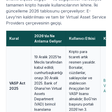
tamamen kripto havale kullanıcılarının lehine. İki
güncelleme 2026 tablosunu çerçeveliyor: E-
Levy’nin kaldırılması ve tam bir Virtual Asset Service
Providers çerçevesinin geçişi.
2026’da Ne
Kural
Kullanıcı Etkisi
Kay
Anlama Geliyor
Kripto para
19 Aralık 2025’te
ticareti artık
Meclis tarafından
resmen yasaldır.
kabul edildi;
Borsalar,
cumhurbaşkanlığı
cüzdanlar,
onayı 30 Aralık
saklayıcılar ve
BoG
VASP Act
2025. Bank of
stablecoin
Virtu
2025
Ghana’nın Virtual
ihraççıları bir
Asse
Assets
VASP lisansı
Department
almalıdır; BoG’nin
(VAD) birincil
başvuru portalı
lisanslama
2026’nın 3.