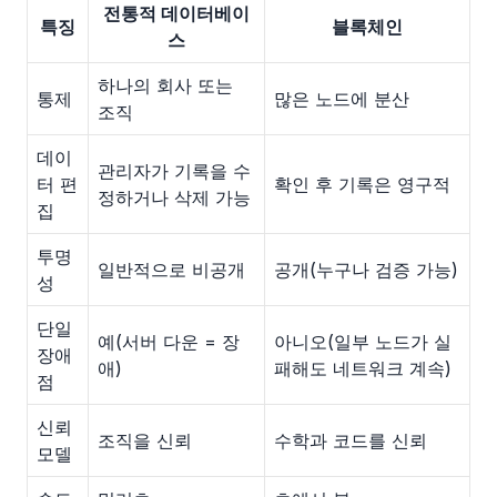
전통적 데이터베이
특징
블록체인
스
하나의 회사 또는
통제
많은 노드에 분산
조직
데이
관리자가 기록을 수
터 편
확인 후 기록은 영구적
정하거나 삭제 가능
집
투명
일반적으로 비공개
공개(누구나 검증 가능)
성
단일
예(서버 다운 = 장
아니오(일부 노드가 실
장애
애)
패해도 네트워크 계속)
점
신뢰
조직을 신뢰
수학과 코드를 신뢰
모델