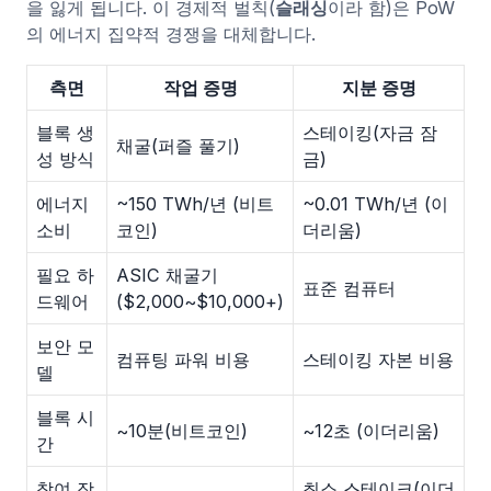
을 잃게 됩니다. 이 경제적 벌칙(
슬래싱
이라 함)은 PoW
의 에너지 집약적 경쟁을 대체합니다.
측면
작업 증명
지분 증명
블록 생
스테이킹(자금 잠
채굴(퍼즐 풀기)
성 방식
금)
에너지
~150 TWh/년 (비트
~0.01 TWh/년 (이
소비
코인)
더리움)
필요 하
ASIC 채굴기
표준 컴퓨터
드웨어
($2,000~$10,000+)
보안 모
컴퓨팅 파워 비용
스테이킹 자본 비용
델
블록 시
~10분(비트코인)
~12초 (이더리움)
간
참여 장
최소 스테이크(이더