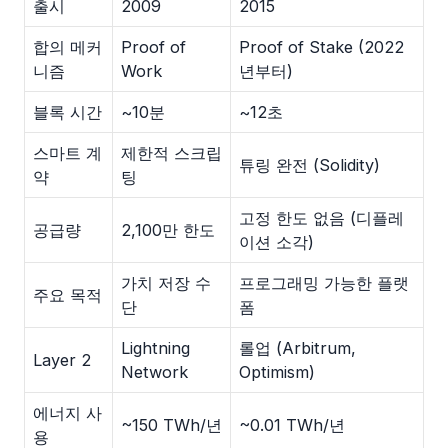
출시
2009
2015
합의 메커
Proof of
Proof of Stake (2022
니즘
Work
년부터)
블록 시간
~10분
~12초
스마트 계
제한적 스크립
튜링 완전 (Solidity)
약
팅
고정 한도 없음 (디플레
공급량
2,100만 한도
이션 소각)
가치 저장 수
프로그래밍 가능한 플랫
주요 목적
단
폼
Lightning
롤업 (Arbitrum,
Layer 2
Network
Optimism)
에너지 사
~150 TWh/년
~0.01 TWh/년
용