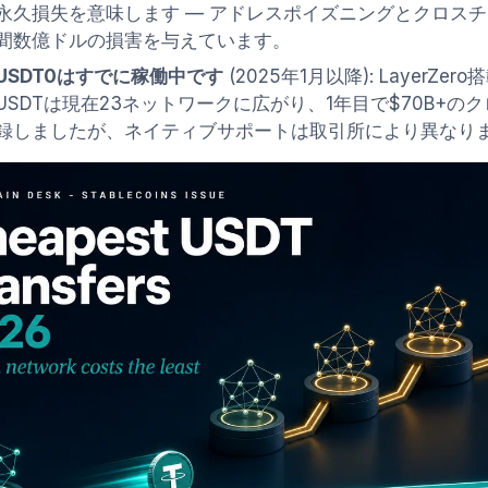
永久損失を意味します — アドレスポイズニングとクロス
間数億ドルの損害を与えています。
USDT0はすでに稼働中です
(2025年1月以降): LayerZ
USDTは現在23ネットワークに広がり、1年目で$70B+
録しましたが、ネイティブサポートは取引所により異なり