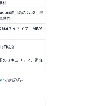
無料
blecoin取引高の%52、最
流動性
nbaseネイティブ、MiCA
eFi統合
限のセキュリティ、監査
at
で検証済み。