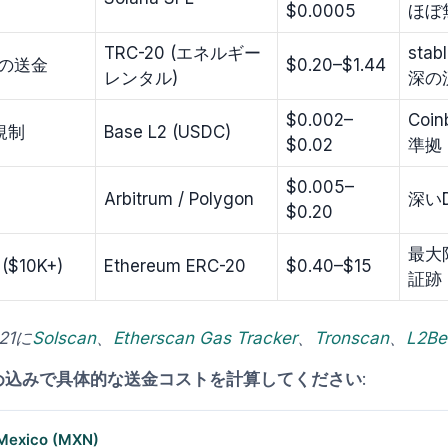
$0.0005
ほぼ
TRC-20 (エネルギー
sta
の送金
$0.20–$1.44
レンタル)
深の
$0.002–
Coi
規制
Base L2 (USDC)
$0.02
準拠
$0.005–
Arbitrum / Polygon
深いD
$0.20
最大
$10K+)
Ethereum ERC-20
$0.40–$15
証跡
-21に
Solscan
、
Etherscan Gas Tracker
、
Tronscan
、
L2Be
め込みで具体的な送金コストを計算してください
:
 Mexico (MXN)