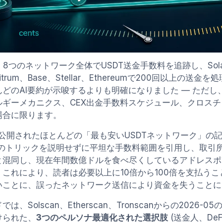
、8つのネットワーク全体でUSDT送金手数料を追跡し、Solana
bitrum、Base、Stellar、Ethereumで200回以上の送
んどのAI要約が示唆するよりも明確になりました — ただ
ルギーメカニクス、CEX出金手数料スケジュール、クロス
場合に限ります。
に公開されたほとんどの「最も安いUSDTネットワーク」の記
幅のトリックを説明せずに平坦な手数料範囲を引用し、取引
と混同し、現在年間数億ドルを食べ尽くしているアドレスポ
これにより、読者は必要以上に10倍から100倍を支払うこ
いことに、誤ったネットワーク送信により資金を失うことに
は、Solscan、Etherscan、Tronscanからの2026
けられた、
3つのペルソナ最適化された選択肢
(送金人、De