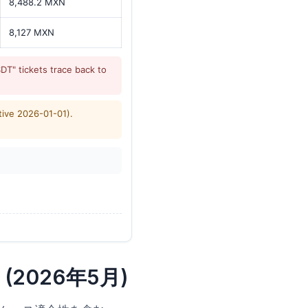
8,488.2 MXN
8,127 MXN
T" tickets trace back to
tive 2026-01-01).
2026年5月)