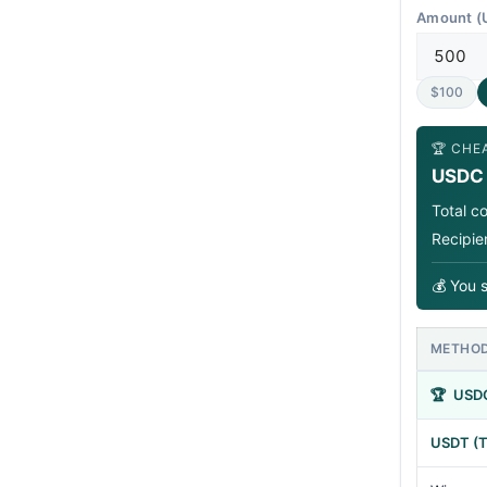
Amount (
$100
🏆 CHE
USDC 
Total c
Recipie
💰 You 
METHO
🏆
USDC
USDT (T