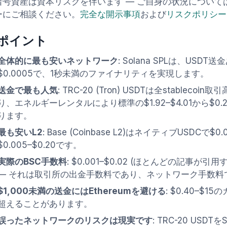
暗号資産は資本リスクを伴います — ご自身の状況について
ーにご相談ください。
完全な開示事項
および
リスクポリシー
ポイント
全体的に最も安いネットワーク
: Solana SPLは、USDT送
$0.0005で、1秒未満のファイナリティを実現します。
送金で最も人気
: TRC-20 (Tron) USDTは全stableco
り、エネルギーレンタルにより標準の$1.92–$4.01から$0.2
ります。
最も安いL2
: Base (Coinbase L2)はネイティブUSDCで$0.00
$0.005–$0.20です。
実際のBSC手数料
: $0.001–$0.02 (ほとんどの記事が引用
— それは取引所の出金手数料であり、ネットワーク手数料
$1,000未満の送金にはEthereumを避ける
: $0.40–$
超えることがあります。
誤ったネットワークのリスクは現実です
: TRC-20 USD