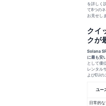
を詳しく
て8つの
お見せし
クイッ
クが
Solana
に最も安
として優位
レンタルサ
よびEUの
ユー
日常的な