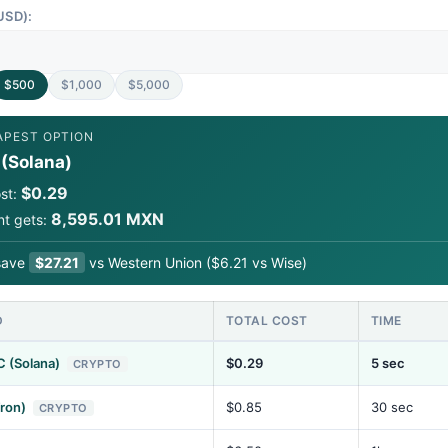
USD):
$500
$1,000
$5,000
APEST OPTION
(Solana)
$0.29
ost:
8,595.01 MXN
nt gets:
save
$27.21
vs Western Union ($6.21 vs Wise)
D
TOTAL COST
TIME
 (Solana)
$0.29
5 sec
CRYPTO
ron)
$0.85
30 sec
CRYPTO