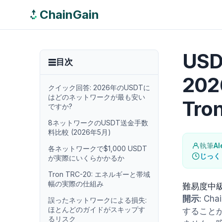
ChainGain
US
目次
202
クイック回答: 2026年のUSDTに
はどのネットワークが最も安い
Tron
ですか?
8ネットワークのUSDT送金手数
料比較 (2026年5月)
執筆
Al
各ネットワークで$1,000 USDT
じっく
が実際にいくらかかるか
Tron TRC-20: エネルギーと帯域
幅の実際の仕組み
難易度
中
開示
: C
誤ったネットワークによる損失:
ほとんどのガイドがスキップす
すること
るリスク