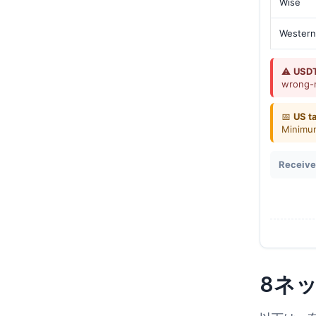
Wise
Western
⚠️
USDT
wrong-
📅
US t
Minimum
Receive
8ネッ