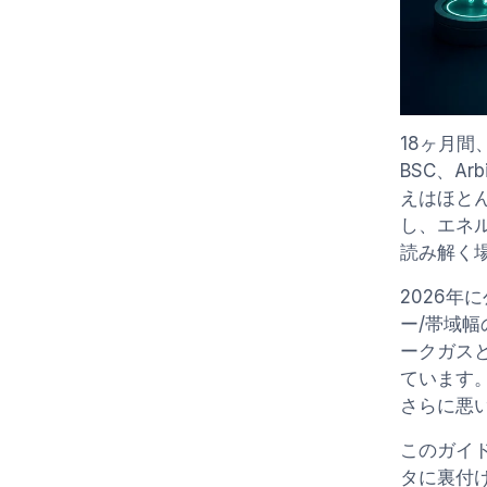
18ヶ月間
BSC、Ar
えはほと
し、エネ
読み解く
2026年
ー/帯域
ークガス
ています。
さらに悪
このガイドで
タに裏付