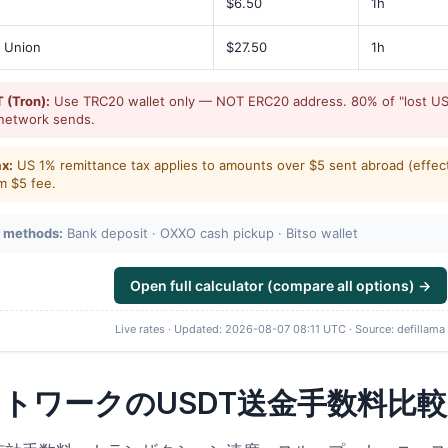
$6.50
1h
 Union
$27.50
1h
 (Tron):
Use TRC20 wallet only — NOT ERC20 address. 80% of "lost USD
network sends.
ax:
US 1% remittance tax applies to amounts over $5 sent abroad (effec
 $5 fee.
 methods:
Bank deposit · OXXO cash pickup · Bitso wallet
Open full calculator (compare all options) →
Live rates · Updated: 2026-08-07 08:11 UTC · Source: defillama
トワークのUSDT送金手数料比較 (