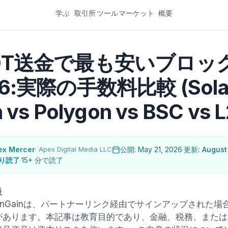
学ぶ
取引所
ツール
マーケット
概要
DT送金で最も安いブロッ
6:実際の手数料比較 (Solan
 vs Polygon vs BSC vs L
ex Mercer
· Apex Digital Media LLC
公開: May 21, 2026
·
更新: August 
り読了
·
15+ 分で読了
級
hainGainは、パートナーリンク経由でサインアップされた
があります。本記事は教育目的であり、金融、税務、または