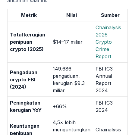
ancaman saat ini:
Metrik
Nilai
Sumber
Chainalysis
Total kerugian
2026
penipuan
$14–17 miliar
Crypto
crypto (2025)
Crime
Report
149.686
FBI IC3
Pengaduan
pengaduan,
Annual
crypto FBI
kerugian $9,3
Report
(2024)
miliar
2024
Peningkatan
FBI IC3
+66%
kerugian YoY
2024
4,5× lebih
Keuntungan
menguntungkan
Chainalysis
penipuan