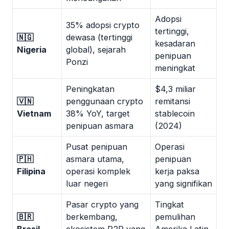
Adopsi
35% adopsi crypto
tertinggi,
🇳🇬
dewasa (tertinggi
kesadaran
Nigeria
global), sejarah
penipuan
Ponzi
meningkat
Peningkatan
$4,3 miliar
🇻🇳
penggunaan crypto
remitansi
Vietnam
38% YoY, target
stablecoin
penipuan asmara
(2024)
Pusat penipuan
Operasi
🇵🇭
asmara utama,
penipuan
Filipina
operasi komplek
kerja paksa
luar negeri
yang signifikan
Pasar crypto yang
Tingkat
🇧🇷
berkembang,
pemulihan
Brasil
ekosistem P2P yang
Amerika Latin