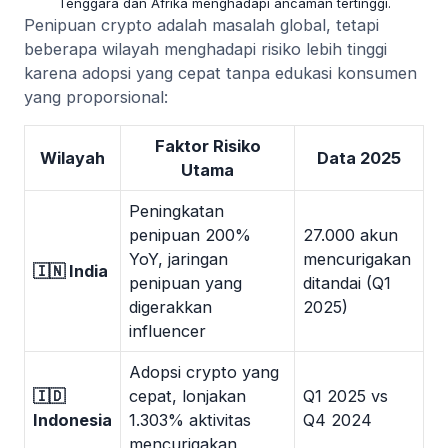
Tenggara dan Afrika menghadapi ancaman tertinggi.
Penipuan crypto adalah masalah global, tetapi
beberapa wilayah menghadapi risiko lebih tinggi
karena adopsi yang cepat tanpa edukasi konsumen
yang proporsional:
Faktor Risiko
Wilayah
Data 2025
Utama
Peningkatan
penipuan 200%
27.000 akun
YoY, jaringan
mencurigakan
🇮🇳 India
penipuan yang
ditandai (Q1
digerakkan
2025)
influencer
Adopsi crypto yang
🇮🇩
cepat, lonjakan
Q1 2025 vs
Indonesia
1.303% aktivitas
Q4 2024
mencurigakan