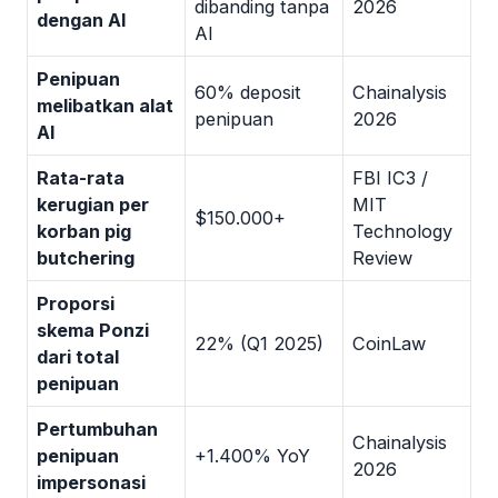
dibanding tanpa
2026
dengan AI
AI
Penipuan
60% deposit
Chainalysis
melibatkan alat
penipuan
2026
AI
Rata-rata
FBI IC3 /
kerugian per
MIT
$150.000+
korban pig
Technology
butchering
Review
Proporsi
skema Ponzi
22% (Q1 2025)
CoinLaw
dari total
penipuan
Pertumbuhan
Chainalysis
penipuan
+1.400% YoY
2026
impersonasi