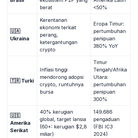
berat
<50%
Kerentanan
Eropa Timur:
ekonomi terkait
🇺🇦
pertumbuhan
perang,
Ukraina
penipuan
ketergantungan
380% YoY
crypto
Timur
Inflasi tinggi
Tengah/Afrika
mendorong adopsi
Utara:
🇹🇷 Turki
crypto, runtuhnya
pertumbuhan
bursa
penipuan
300%
40% kerugian
149.686
🇺🇸
global, target lansia
pengaduan
Amerika
(60+: kerugian $2,8
(FBI IC3
Serikat
miliar)
2024)