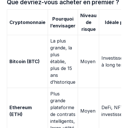
Que devriez-vous acheter en premier ?
Niveau
Pourquoi
Cryptomonnaie
de
Idéale po
l’envisager
risque
La plus
grande, la
plus
Investissem
Bitcoin (BTC)
établie,
Moyen
à long term
plus de 15
ans
d’historique
Plus
grande
Ethereum
plateforme
DeFi, NFTs,
Moyen
(ETH)
de contrats
investissem
intelligents,
large utilité