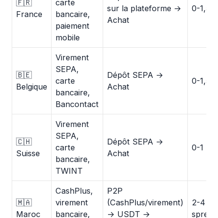
🇫🇷
carte
sur la plateforme →
0-1,5 
France
bancaire,
Achat
paiement
mobile
Virement
SEPA,
🇧🇪
Dépôt SEPA →
carte
0-1,5 
Belgique
Achat
bancaire,
Bancontact
Virement
SEPA,
🇨🇭
Dépôt SEPA →
carte
0-1 %
Suisse
Achat
bancaire,
TWINT
CashPlus,
P2P
🇲🇦
virement
(CashPlus/virement)
2-4 %
Maroc
bancaire,
→ USDT →
spread