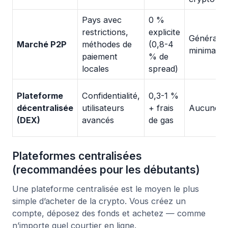
Pays avec
0 %
restrictions,
explicite
Générale
Marché P2P
méthodes de
(0,8-4
minimale
paiement
% de
locales
spread)
Plateforme
Confidentialité,
0,3-1 %
décentralisée
utilisateurs
+ frais
Aucune
(DEX)
avancés
de gas
Plateformes centralisées
(recommandées pour les débutants)
Une plateforme centralisée est le moyen le plus
simple d’acheter de la crypto. Vous créez un
compte, déposez des fonds et achetez — comme
n’importe quel courtier en ligne.