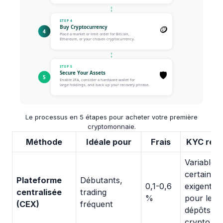
Le processus en 5 étapes pour acheter votre première
cryptomonnaie.
Méthode
Idéale pour
Frais
KYC requ
Variable 
certaines 
Plateforme
Débutants,
0,1-0,6
exigent p
centralisée
trading
%
pour les
(CEX)
fréquent
dépôts en
crypto