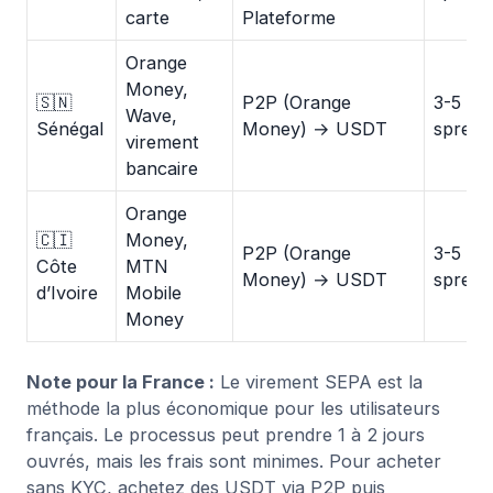
carte
Plateforme
Orange
Money,
🇸🇳
P2P (Orange
3-5 %
Wave,
Sénégal
Money) → USDT
spread
virement
bancaire
Orange
🇨🇮
Money,
P2P (Orange
3-5 %
Côte
MTN
Money) → USDT
spread
d’Ivoire
Mobile
Money
Note pour la France :
Le virement SEPA est la
méthode la plus économique pour les utilisateurs
français. Le processus peut prendre 1 à 2 jours
ouvrés, mais les frais sont minimes. Pour acheter
sans KYC, achetez des USDT via P2P puis