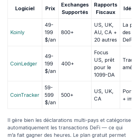
Exchanges
Rapports
Logiciel
Prix
Idéal 
Supportés
Fiscaux
49-
US, UK,
La plu
Koinly
199
800+
AU, CA +
des pa
$/an
20 autres
DeFi
Focus
49-
US, prêt
Trader
CoinLedger
199
400+
pour le
améric
$/an
1099-DA
59-
US, UK,
Portefe
CoinTracker
599
500+
CA
+ impô
$/an
Il gère bien les déclarations multi-pays et catégorise
automatiquement les transactions DeFi — ce qui
m’a fait gagner des heures. Le plan gratuit permet