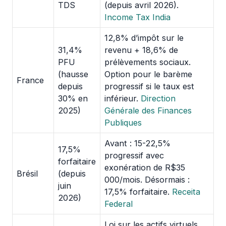
TDS
(depuis avril 2026).
Income Tax India
12,8% d’impôt sur le
31,4%
revenu + 18,6% de
PFU
prélèvements sociaux.
(hausse
Option pour le barème
France
depuis
progressif si le taux est
30% en
inférieur.
Direction
2025)
Générale des Finances
Publiques
Avant : 15-22,5%
17,5%
progressif avec
forfaitaire
exonération de R$35
Brésil
(depuis
000/mois. Désormais :
juin
17,5% forfaitaire.
Receita
2026)
Federal
Loi sur les actifs virtuels