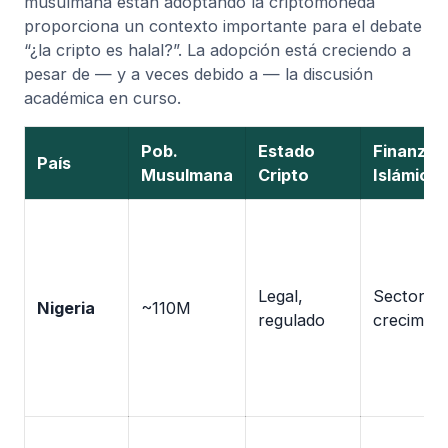
musulmana están adoptando la criptomoneda
proporciona un contexto importante para el debate
“¿la cripto es halal?”. La adopción está creciendo a
pesar de — y a veces debido a — la discusión
académica en curso.
Pob.
Estado
Finanzas
País
Musulmana
Cripto
Islámicas
Legal,
Sector e
Nigeria
~110M
regulado
crecimien