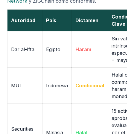
Network
y ZIGChain como conformes.
Condicio
Autoridad
País
Dictamen
Clave
Sin valor
intrínseco
Dar al-Ifta
Egipto
Haram
especulac
= maysir
Halal co
commodit
MUI
Indonesia
Condicional
haram c
moneda
15 activos
aprobado
evaluado
Securities
Malasia
Halal
por el