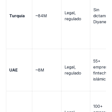
Sin
Legal,
Turquía
~84M
dictamen
regulado
Diyanet
55+
Legal,
empresas
UAE
~8M
regulado
fintech
islámicas
100+