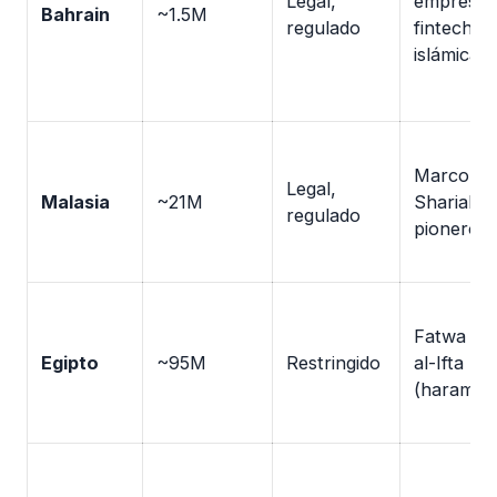
Legal,
empresas
Bahrain
~1.5M
regulado
fintech
islámicas
Marco
Legal,
Malasia
~21M
Shariah
regulado
pionero
Fatwa Da
Egipto
~95M
Restringido
al-Ifta
(haram)