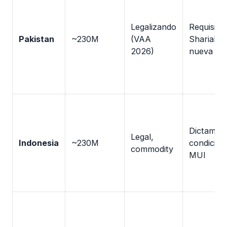
Legalizando
Requisito
Pakistan
~230M
(VAA
Shariah e
2026)
nueva ley
Dictamen
Legal,
Indonesia
~230M
condicion
commodity
MUI