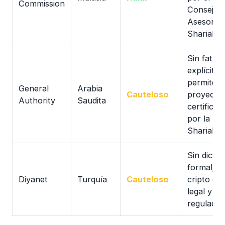
Commission
Consejo
Asesor
Shariah
Sin fatwa
explícita;
permite
General
Arabia
Cauteloso
proyecto
Authority
Saudita
certificad
por la
Shariah
Sin dicta
formal;
Diyanet
Turquía
Cauteloso
cripto es
legal y
regulado