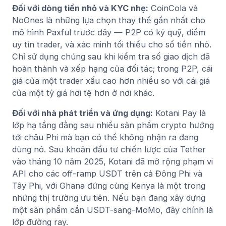
Đối với dòng tiền nhỏ và KYC nhẹ:
CoinCola và
NoOnes là những lựa chọn thay thế gần nhất cho
mô hình Paxful trước đây — P2P có ký quỹ, điểm
uy tín trader, và xác minh tối thiểu cho số tiền nhỏ.
Chỉ sử dụng chúng sau khi kiểm tra số giao dịch đã
hoàn thành và xếp hạng của đối tác; trong P2P, cái
giá của một trader xấu cao hơn nhiều so với cái giá
của một tỷ giá hơi tệ hơn ở nơi khác.
Đối với nhà phát triển và ứng dụng:
Kotani Pay là
lớp hạ tầng đằng sau nhiều sản phẩm crypto hướng
tới châu Phi mà bạn có thể không nhận ra đang
dùng nó. Sau khoản đầu tư chiến lược của Tether
vào tháng 10 năm 2025, Kotani đã mở rộng phạm vi
API cho các off-ramp USDT trên cả Đông Phi và
Tây Phi, với Ghana đứng cùng Kenya là một trong
những thị trường ưu tiên. Nếu bạn đang xây dựng
một sản phẩm cần USDT-sang-MoMo, đây chính là
lớp đường ray.