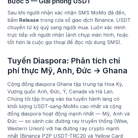
Bước 5 — Giải phóng USDT
Sau khi người nhận xác nhận SMS MoMo đã đến,
bấm
Release
trong cửa sổ giao dịch Binance. USDT
chuyển từ ký quỹ sang người mua. Luôn xác minh
trực tiếp với người nhận (ảnh chụp màn hình, hoặc
tốt hơn là cuộc gọi thoại để đọc nội dung SMS).
Tuyến Diaspora: Phân tích chi
phí thực Mỹ, Anh, Đức → Ghana
Cộng đồng diaspora Ghana tập trung tại Hoa Kỳ,
Vương quốc Anh, Đức, Ý, Canada và Hà Lan.
Chúng tôi tập trung vào ba tuyến hành lang có
khối lượng USDT-sang-MoMo cao nhất và cộng
đồng diaspora hoạt động mạnh nhất — Mỹ, Anh và
Đức — so sánh các đường ray truyền thống (Wise,
Western Union) với hai đường ray crypto mạnh
nhất (Binance P2P USDT-TRC20 và Yellow Card