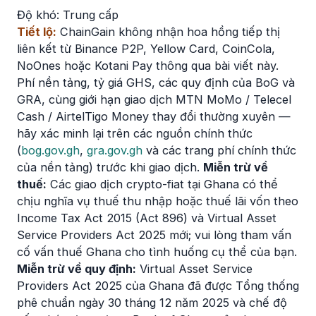
Độ khó:
Trung cấp
Tiết lộ:
ChainGain không nhận hoa hồng tiếp thị
liên kết từ Binance P2P, Yellow Card, CoinCola,
NoOnes hoặc Kotani Pay thông qua bài viết này.
Phí nền tảng, tỷ giá GHS, các quy định của BoG và
GRA, cùng giới hạn giao dịch MTN MoMo / Telecel
Cash / AirtelTigo Money thay đổi thường xuyên —
hãy xác minh lại trên các nguồn chính thức
(
bog.gov.gh
,
gra.gov.gh
và các trang phí chính thức
của nền tảng) trước khi giao dịch.
Miễn trừ về
thuế:
Các giao dịch crypto-fiat tại Ghana có thể
chịu nghĩa vụ thuế thu nhập hoặc thuế lãi vốn theo
Income Tax Act 2015 (Act 896) và Virtual Asset
Service Providers Act 2025 mới; vui lòng tham vấn
cố vấn thuế Ghana cho tình huống cụ thể của bạn.
Miễn trừ về quy định:
Virtual Asset Service
Providers Act 2025 của Ghana đã được Tổng thống
phê chuẩn ngày 30 tháng 12 năm 2025 và chế độ