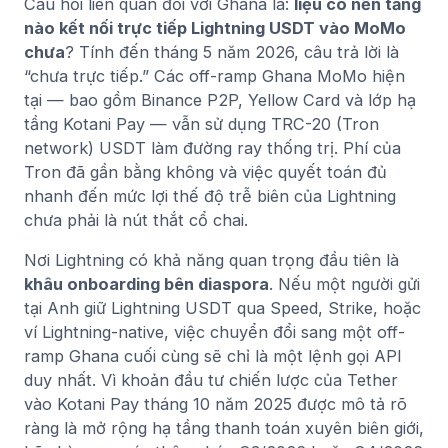
Câu hỏi liên quan đối với Ghana là:
liệu có nền tảng
nào kết nối trực tiếp Lightning USDT vào MoMo
chưa
? Tính đến tháng 5 năm 2026, câu trả lời là
“chưa trực tiếp.” Các off-ramp Ghana MoMo hiện
tại — bao gồm Binance P2P, Yellow Card và lớp hạ
tầng Kotani Pay — vẫn sử dụng TRC-20 (Tron
network) USDT làm đường ray thống trị. Phí của
Tron đã gần bằng không và việc quyết toán đủ
nhanh đến mức lợi thế độ trễ biên của Lightning
chưa phải là nút thắt cổ chai.
Nơi Lightning có khả năng quan trọng đầu tiên là
khâu onboarding bên diaspora
. Nếu một người gửi
tại Anh giữ Lightning USDT qua Speed, Strike, hoặc
ví Lightning-native, việc chuyển đổi sang một off-
ramp Ghana cuối cùng sẽ chỉ là một lệnh gọi API
duy nhất. Vì khoản đầu tư chiến lược của Tether
vào Kotani Pay tháng 10 năm 2025 được mô tả rõ
ràng là mở rộng hạ tầng thanh toán xuyên biên giới,