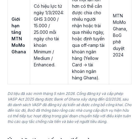
Có hiệu lực từ
hơn có thể cần
ngày 1/3/2024:
được chia cho
MTN
Giới
GHS 3.000 /
nhiều người
MoMo
hạn
15.000 /
nhận hoặc trải
Ghana,
tầng
25.000 mỗi
qua nhiều ngày,
BoG
MTN
ngày cho tài
hoặc định tuyến
phê
MoMo
khoản
qua off-ramp tài
duyệt
Ghana
Minimum /
khoản ngân
2024
Medium /
hàng (Yellow
Enhanced.
Card → tài
khoản ngân
hàng Ghana).
Dữ liệu đã xác minh tháng 5 năm 2026. Cổng đăng ký và cấp phép
VASP Act 2025 đang được Bank of Ghana xây dựng đến Q3/2026, sau
đó danh sách VASP đã đăng ký dự kiến sẽ được công bố công khai. Cho
đến lúc đó, BoG đã thông báo rằng các nhà cung cấp dịch vụ hiện hữu
có thể tiếp tục hoạt động trong giai đoạn chuyển tiếp với điều kiện tuân
thủ các quy tắc chống rửa tiền và bảo vệ người tiêu dùng.