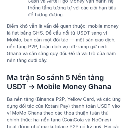
Cash và AirtelTigo Money vận hành hệ
thống tầng tương tự với các giới hạn tiêu
đề tương đương.
Điểm khó vẫn là vấn đề quen thuộc: mobile money
là fiat bằng GHS. Để cầu nối từ USDT sang ví
MoMo, bạn cần một đối tác — một sàn giao dịch,
nền tảng P2P, hoặc dịch vụ off-ramp giữ cedi
Ghana và sẵn sàng quy đổi. Đó là vai trò của năm
nền tảng dưới đây.
Ma trận So sánh 5 Nền tảng
USDT → Mobile Money Ghana
Ba nền tảng (Binance P2P, Yellow Card, và các ứng
dụng đối tác của Kotani Pay) thanh toán USDT vào
ví MoMo Ghana theo các thỏa thuận tuân thủ
chính thức; hai nền tảng (CoinCola và NoOnes)
hoạt động như marketplace P2P có ký quỹ. Hai cái