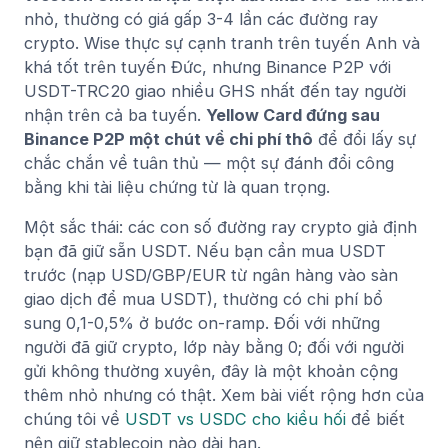
nhỏ, thường có giá gấp 3-4 lần các đường ray
crypto. Wise thực sự cạnh tranh trên tuyến Anh và
khá tốt trên tuyến Đức, nhưng Binance P2P với
USDT-TRC20 giao nhiều GHS nhất đến tay người
nhận trên cả ba tuyến.
Yellow Card đứng sau
Binance P2P một chút về chi phí thô
để đổi lấy sự
chắc chắn về tuân thủ — một sự đánh đổi công
bằng khi tài liệu chứng từ là quan trọng.
Một sắc thái: các con số đường ray crypto giả định
bạn đã giữ sẵn USDT. Nếu bạn cần mua USDT
trước (nạp USD/GBP/EUR từ ngân hàng vào sàn
giao dịch để mua USDT), thường có chi phí bổ
sung 0,1-0,5% ở bước on-ramp. Đối với những
người đã giữ crypto, lớp này bằng 0; đối với người
gửi không thường xuyên, đây là một khoản cộng
thêm nhỏ nhưng có thật. Xem bài viết rộng hơn của
chúng tôi về
USDT vs USDC cho kiều hối
để biết
nên giữ stablecoin nào dài hạn.