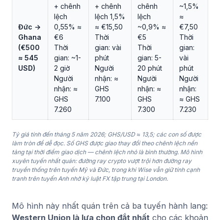
+ chênh
+ chênh
chênh
~1,5%
lệch
lệch 1,5%
lệch
≈
Đức →
0,55% ≈
≈ €15,50
~0,9% ≈
€7,50
Ghana
€6
Thời
€5
Thời
(€500
Thời
gian: vài
Thời
gian:
≈ 545
gian: ~1-
phút
gian: 5-
vài
USD)
2 giờ
Người
20 phút
phút
Người
nhận: ≈
Người
Người
nhận: ≈
GHS
nhận: ≈
nhận:
GHS
7.100
GHS
≈ GHS
7.260
7.300
7.230
Tỷ giá tính đến tháng 5 năm 2026; GHS/USD ≈ 13,5; các con số được
làm tròn để dễ đọc. Số GHS được giao thay đổi theo chênh lệch nền
tảng tại thời điểm giao dịch — chênh lệch nhỏ là bình thường. Mô hình
xuyên tuyến nhất quán: đường ray crypto vượt trội hơn đường ray
truyền thống trên tuyến Mỹ và Đức, trong khi Wise vẫn giữ tính cạnh
tranh trên tuyến Anh nhờ kỷ luật FX tập trung tại London.
Mô hình này nhất quán trên cả ba tuyến hành lang:
Western Union là lựa chọn đắt nhất
cho các khoản