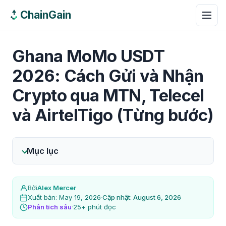
ChainGain
Ghana MoMo USDT
2026: Cách Gửi và Nhận
Crypto qua MTN, Telecel
và AirtelTigo (Từng bước)
Mục lục
Bởi
Alex Mercer
Xuất bản: May 19, 2026
·
Cập nhật: August 6, 2026
Phân tích sâu
·
25+ phút đọc