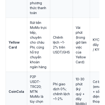
phương
thức thanh
toán
Rút tiền
MoMo trực
Vài
tiếp,
phút
chuyên
Chênh
(trong
KYC
Yellow
cho châu
lệch ~1-
giờ làm
đầy đủ
Card
Phi; cũng
2% trên
việc
/ KYB
hỗ trợ
USDT/GHS
của
chuyển
Yellow
khoản
Card)
ngân hàng
P2P
10-30
USDT-
Cơ bản
Phí giao
phút
TRC20;
(email
dịch 0%;
(ký
CoinCola
MTN
+ số
chênh lệch
quỹ +
MoMo là
điện
~1-2%
đẩy
tùy chọn
thoại)
MoMo)