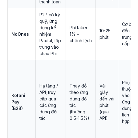
thanh toán
P2P có ký
quỹ; ứng
Cơ bản
dụng kế
Phí taker
10-25
đến
NoOnes
nhiệm
1% +
phút
trung
Paxful, tập
chênh lệch
cấp
trung vào
châu Phi
Phụ
Hạ tầng /
Thay đổi
Vài
thuộc
API; truy
theo ứng
giây
Kotani
vào
cập qua
dụng đối
đến vài
Pay
ứng
các ứng
tác
phút
(B2B)
dụng
dụng đối
(thường
(qua
tích
tác
0,5-1,5%)
API)
hợp