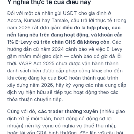
Ý nghĩa thực tế của điều này
Đối với một cá nhân gửi USDT cho gia đình ở
Accra, Kumasi hay Tamale, câu trả lời thực tế trong
năm 2026 rất đơn giản:
điều đó là hợp pháp, các
nền tảng nêu trên đang hoạt động, và khoản cắn
1% E-Levy cũ trên chân GHS đã không còn
. Các
hướng dẫn cũ năm 2024 cảnh báo về việc E-Levy
gặm nhấm mỗi giao dịch — cảnh báo đó giờ đã lỗi
thời. VASP Act 2025 chưa được vận hành thành
danh sách bên được cấp phép công khai; cho đến
khi cổng đăng ký của BoG hoàn thành quá trình
xây dựng năm 2026, hãy kỳ vọng các nhà cung cấp
dịch vụ hiện hữu sẽ tiếp tục hoạt động theo các
thỏa thuận chuyển tiếp.
Cùng với đó,
các trader thường xuyên
(nhiều giao
dịch xử lý mỗi tuần, hoạt động có động cơ lợi
nhuận) nên kỳ vọng có nghĩa vụ thuế thu nhập
hoặc lãi vốn GRA bình thường, độc lập với câu hỏi