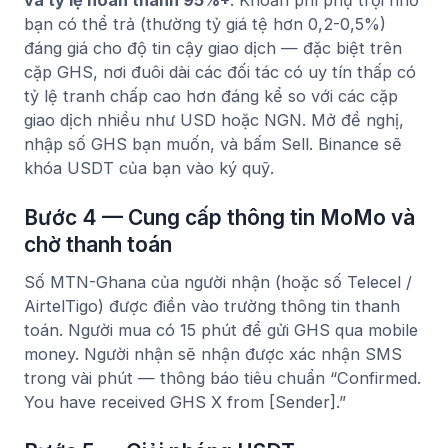
và tỷ lệ hoàn thành 95%+
. Khoản phí phụ trội nhỏ
bạn có thể trả (thường tỷ giá tệ hơn 0,2-0,5%)
đáng giá cho độ tin cậy giao dịch — đặc biệt trên
cặp GHS, nơi đuôi dài các đối tác có uy tín thấp có
tỷ lệ tranh chấp cao hơn đáng kể so với các cặp
giao dịch nhiều như USD hoặc NGN. Mở đề nghị,
nhập số GHS bạn muốn, và bấm Sell. Binance sẽ
khóa USDT của bạn vào ký quỹ.
Bước 4 — Cung cấp thông tin MoMo và
chờ thanh toán
Số MTN-Ghana của người nhận (hoặc số Telecel /
AirtelTigo) được điền vào trường thông tin thanh
toán. Người mua có 15 phút để gửi GHS qua mobile
money. Người nhận sẽ nhận được xác nhận SMS
trong vài phút — thông báo tiêu chuẩn “Confirmed.
You have received GHS X from [Sender].”