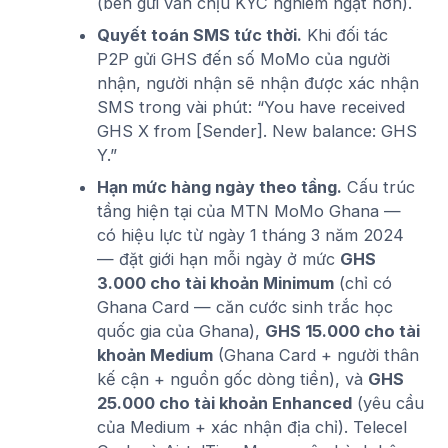
(bên gửi vẫn chịu KYC nghiêm ngặt hơn).
Quyết toán SMS tức thời.
Khi đối tác
P2P gửi GHS đến số MoMo của người
nhận, người nhận sẽ nhận được xác nhận
SMS trong vài phút: “You have received
GHS X from [Sender]. New balance: GHS
Y.”
Hạn mức hàng ngày theo tầng.
Cấu trúc
tầng hiện tại của MTN MoMo Ghana —
có hiệu lực từ ngày 1 tháng 3 năm 2024
— đặt giới hạn mỗi ngày ở mức
GHS
3.000 cho tài khoản Minimum
(chỉ có
Ghana Card — căn cước sinh trắc học
quốc gia của Ghana),
GHS 15.000 cho tài
khoản Medium
(Ghana Card + người thân
kế cận + nguồn gốc dòng tiền), và
GHS
25.000 cho tài khoản Enhanced
(yêu cầu
của Medium + xác nhận địa chỉ). Telecel