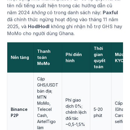
tên nổi tiếng xuất hiện trong các hướng dẫn cũ
năm 2024
không
có trong danh sách này:
Paxful
đã chính thức ngừng hoạt động vào tháng 11 năm
2025, và
HodlHodl
không ghi nhận hỗ trợ GHS hay
MoMo cho người dùng Ghana.
Thời
Thanh
Phí điển
gian
Mức
Nền tảng
toán
hình
quyết
KYC
MoMo
toán
Cặp
GHS/USDT
bản địa;
MTN
Phí giao
MoMo,
Cấp 2
dịch 0%;
Binance
Telecel
5-20
(Ghana
chênh lệch
P2P
Cash,
phút
Card +
đối tác
AirtelTigo
selfie)
~0,5-1,5%
làm