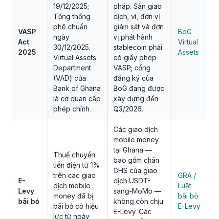
19/12/2025;
pháp. Sàn giao
Tổng thống
dịch, ví, đơn vị
phê chuẩn
giám sát và đơn
VASP
BoG
ngày
vị phát hành
Act
Virtual
30/12/2025.
stablecoin phải
2025
Assets
Virtual Assets
có giấy phép
Department
VASP; cổng
(VAD) của
đăng ký của
Bank of Ghana
BoG đang được
là cơ quan cấp
xây dựng đến
phép chính.
Q3/2026.
Các giao dịch
mobile money
tại Ghana —
Thuế chuyển
bao gồm chân
tiền điện tử 1%
GHS của giao
trên các giao
GRA /
E-
dịch USDT-
dịch mobile
Luật
Levy
sang-MoMo —
money đã bị
bãi bỏ
bãi bỏ
không còn chịu
bãi bỏ có hiệu
E-Levy
E-Levy. Các
lực từ ngày