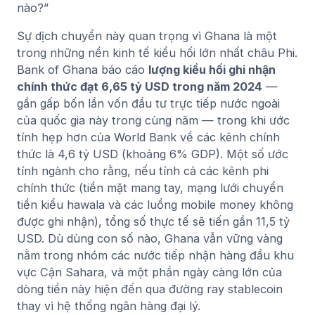
nào?”
Sự dịch chuyển này quan trọng vì Ghana là một
trong những nền kinh tế kiều hối lớn nhất châu Phi.
Bank of Ghana báo cáo
lượng kiều hối ghi nhận
chính thức đạt 6,65 tỷ USD trong năm 2024
—
gần gấp bốn lần vốn đầu tư trực tiếp nước ngoài
của quốc gia này trong cùng năm — trong khi ước
tính hẹp hơn của World Bank về các kênh chính
thức là 4,6 tỷ USD (khoảng 6% GDP). Một số ước
tính ngành cho rằng, nếu tính cả các kênh phi
chính thức (tiền mặt mang tay, mạng lưới chuyển
tiền kiểu hawala và các luồng mobile money không
được ghi nhận), tổng số thực tế sẽ tiến gần 11,5 tỷ
USD. Dù dùng con số nào, Ghana vẫn vững vàng
nằm trong nhóm các nước tiếp nhận hàng đầu khu
vực Cận Sahara, và một phần ngày càng lớn của
dòng tiền này hiện đến qua đường ray stablecoin
thay vì hệ thống ngân hàng đại lý.