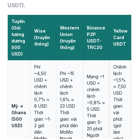
USDT).
Tuyến
(Gửi
Western
Binance
Wise
Yellow
tương
Union
P2P
(truyền
Card
đương
(truyền
USDT-
thống)
USDT
500
thống)
TRC20
USD)
Phí
Chênh
~4,50
Phí ~15
lệch
Mạng ~1
USD +
USD +
~1,5%
USD +
chênh
chênh
≈ 7,50
chênh
lệch
lệch
USD
lệch
0,7% ≈
1,6% ≈
Thời
~0,8% ≈
Mỹ →
8 USD
23 USD
gian:
5 USD
Ghana
Thời
Thời
vài
Thời
(500
gian: ~1-
gian: vài
phút
gian: 5-
USD)
2 giờ
phút đến
(giờ
20 phút
đến
MoMo
làm
Người
MoMo
Người
việc)