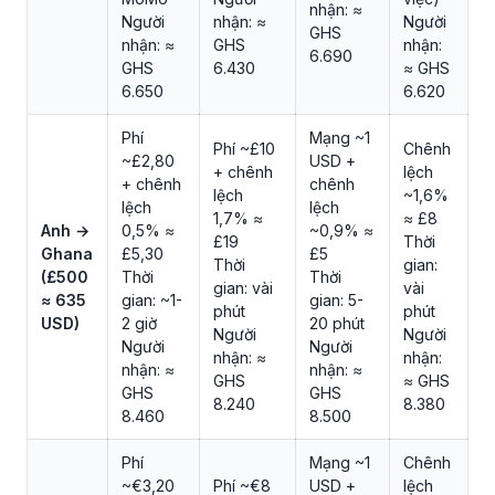
nhận: ≈
Người
nhận: ≈
Người
GHS
nhận: ≈
GHS
nhận:
6.690
GHS
6.430
≈ GHS
6.650
6.620
Phí
Mạng ~1
Phí ~£10
Chênh
~£2,80
USD +
+ chênh
lệch
+ chênh
chênh
lệch
~1,6%
lệch
lệch
1,7% ≈
≈ £8
Anh →
0,5% ≈
~0,9% ≈
£19
Thời
Ghana
£5,30
£5
Thời
gian:
(£500
Thời
Thời
gian: vài
vài
≈ 635
gian: ~1-
gian: 5-
phút
phút
USD)
2 giờ
20 phút
Người
Người
Người
Người
nhận: ≈
nhận:
nhận: ≈
nhận: ≈
GHS
≈ GHS
GHS
GHS
8.240
8.380
8.460
8.500
Phí
Mạng ~1
Chênh
~€3,20
Phí ~€8
USD +
lệch