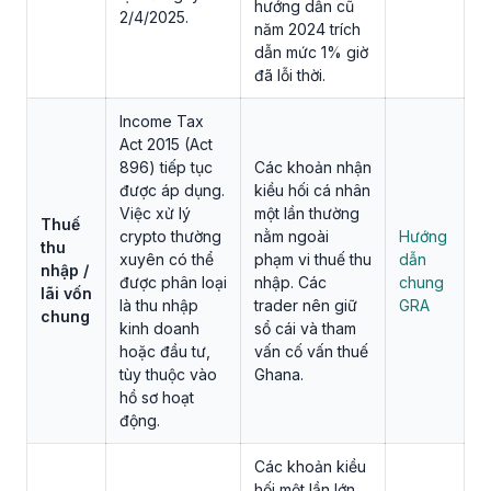
hướng dẫn cũ
2/4/2025.
năm 2024 trích
dẫn mức 1% giờ
đã lỗi thời.
Income Tax
Act 2015 (Act
896) tiếp tục
Các khoản nhận
được áp dụng.
kiều hối cá nhân
Việc xử lý
một lần thường
Thuế
crypto thường
nằm ngoài
Hướng
thu
xuyên có thể
phạm vi thuế thu
dẫn
nhập /
được phân loại
nhập. Các
chung
lãi vốn
là thu nhập
trader nên giữ
GRA
chung
kinh doanh
sổ cái và tham
hoặc đầu tư,
vấn cố vấn thuế
tùy thuộc vào
Ghana.
hồ sơ hoạt
động.
Các khoản kiều
hối một lần lớn