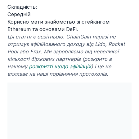
Складність:
Середній
Корисно мати знайомство зі стейкінгом
Ethereum та основами DeFi.
Ця стаття є освітньою. ChainGain наразі не
отримує афілійованого доходу від Lido, Rocket
Pool або Frax. Ми заробляємо від невеликої
кількості біржових партнерів (розкрито в
нашому
розкритті щодо афіліацій
) і це не
впливає на наші порівняння протоколів.