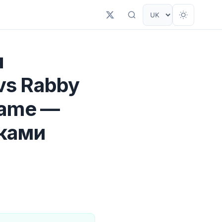
я
vs Rabby
rame —
дками