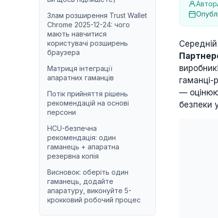
Автор
Опублі
Злам розширення Trust Wallet
Chrome 2025-12-24: чого
мають навчитися
користувачі розширень
Середній 
браузера
Партнер
виробникі
Матриця інтеграції
апаратних гаманців
гаманці-
— оцінюю
Потік прийняття рішень
рекомендацій на основі
безпеки у
персони
HCU-безпечна
рекомендація: один
гаманець + апаратна
резервна копія
Висновок: оберіть один
гаманець, додайте
апаратуру, виконуйте 5-
крокковий робочий процес