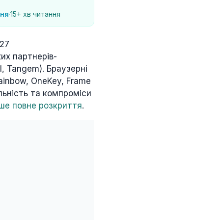
ння
·
15+ хв читання
-27
ких партнерів-
l, Tangem). Браузерні
ainbow, OneKey, Frame
ьність та компроміси
ше повне розкриття
.