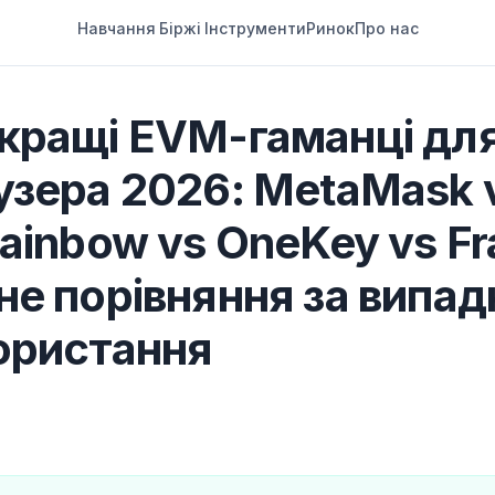
Навчання
Біржі
Інструменти
Ринок
Про нас
кращі EVM-гаманці дл
узера 2026: MetaMask 
Rainbow vs OneKey vs F
не порівняння за випа
ористання