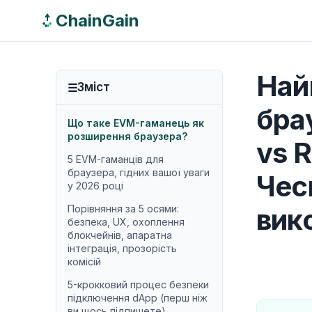
ChainGain
Най
Зміст
бра
Що таке EVM-гаманець як
розширення браузера?
vs 
5 EVM-гаманців для
браузера, гідних вашої уваги
Чес
у 2026 році
Порівняння за 5 осями:
вик
безпека, UX, охоплення
блокчейнів, апаратна
інтеграція, прозорість
комісій
5-крокковий процес безпеки
підключення dApp (перш ніж
ви щось підпишете)