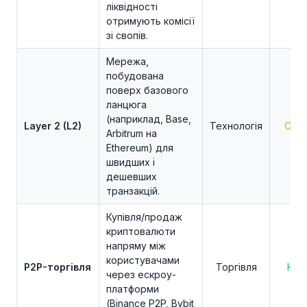
ліквідності
отримують комісії
зі свопів.
Мережа,
побудована
поверх базового
ланцюга
(наприклад, Base,
Layer 2 (L2)
Технологія
Сере
Arbitrum на
Ethereum) для
швидших і
дешевших
транзакцій.
Купівля/продаж
криптовалюти
напряму між
користувачами
P2P-торгівля
Торгівля
Нов
через ескроу-
платформи
(Binance P2P, Bybit