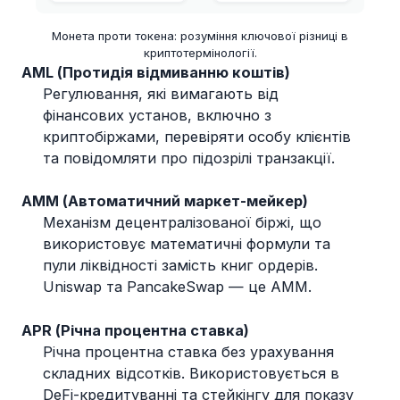
Монета проти токена: розуміння ключової різниці в
криптотермінології.
AML (Протидія відмиванню коштів)
Регулювання, які вимагають від
фінансових установ, включно з
криптобіржами, перевіряти особу клієнтів
та повідомляти про підозрілі транзакції.
AMM (Автоматичний маркет-мейкер)
Механізм децентралізованої біржі, що
використовує математичні формули та
пули ліквідності замість книг ордерів.
Uniswap та PancakeSwap — це AMM.
APR (Річна процентна ставка)
Річна процентна ставка без урахування
складних відсотків. Використовується в
DeFi-кредитуванні та стейкінгу для показу