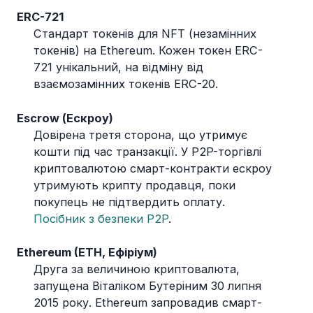
ERC-721
Стандарт токенів для NFT (незамінних
токенів) на Ethereum. Кожен токен ERC-
721 унікальний, на відміну від
взаємозамінних токенів ERC-20.
Escrow (Ескроу)
Довірена третя сторона, що утримує
кошти під час транзакції. У P2P-торгівлі
криптовалютою смарт-контракти ескроу
утримують крипту продавця, поки
покупець не підтвердить оплату.
Посібник з безпеки P2P
.
Ethereum (ETH, Ефіріум)
Друга за величиною криптовалюта,
запущена Віталіком Бутеріним 30 липня
2015 року. Ethereum запровадив смарт-