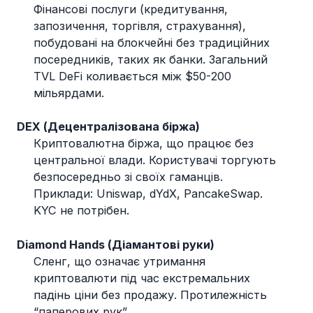
Фінансові послуги (кредитування,
запозичення, торгівля, страхування),
побудовані на блокчейні без традиційних
посередників, таких як банки. Загальний
TVL DeFi коливається між $50-200
мільярдами.
DEX (Децентралізована біржа)
Криптовалютна біржа, що працює без
центральної влади. Користувачі торгують
безпосередньо зі своїх гаманців.
Приклади: Uniswap, dYdX, PancakeSwap.
KYC не потрібен.
Diamond Hands (Діамантові руки)
Сленг, що означає утримання
криптовалюти під час екстремальних
падінь ціни без продажу. Протилежність
“паперових рук”.