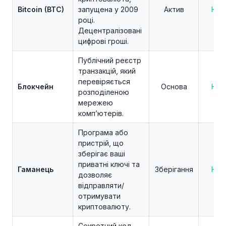
Bitcoin (BTC)
запущена у 2009
Актив
Нов
році.
Децентралізовані
цифрові гроші.
Публічний реєстр
транзакцій, який
перевіряється
Блокчейн
Основа
Нов
розподіленою
мережею
комп’ютерів.
Програма або
пристрій, що
зберігає ваші
приватні ключі та
Гаманець
Зберігання
Нов
дозволяє
відправляти/
отримувати
криптовалюту.
Секретний код,