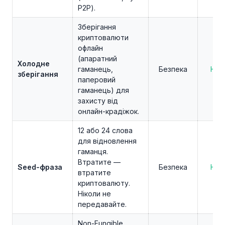
P2P).
Зберігання
криптовалюти
офлайн
(апаратний
Холодне
гаманець,
Безпека
Нов
зберігання
паперовий
гаманець) для
захисту від
онлайн-крадіжок.
12 або 24 слова
для відновлення
гаманця.
Втратите —
Seed-фраза
Безпека
Нов
втратите
криптовалюту.
Ніколи не
передавайте.
Non-Fungible