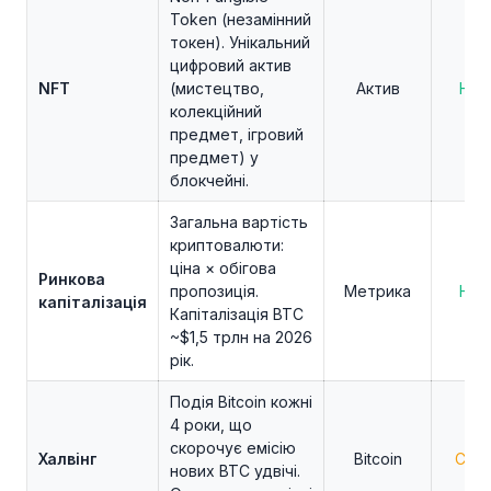
Token (незамінний
токен). Унікальний
цифровий актив
NFT
(мистецтво,
Актив
Нов
колекційний
предмет, ігровий
предмет) у
блокчейні.
Загальна вартість
криптовалюти:
ціна × обігова
Ринкова
пропозиція.
Метрика
Нов
капіталізація
Капіталізація BTC
~$1,5 трлн на 2026
рік.
Подія Bitcoin кожні
4 роки, що
скорочує емісію
Халвінг
Bitcoin
Сере
нових BTC удвічі.