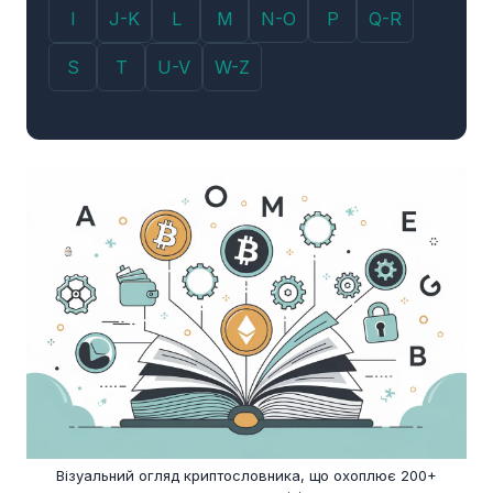
I
J-K
L
M
N-O
P
Q-R
S
T
U-V
W-Z
Візуальний огляд криптословника, що охоплює 200+