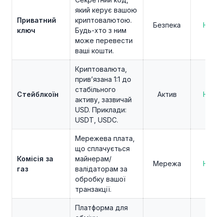
який керує вашою
Приватний
криптовалютою.
Безпека
Нов
ключ
Будь-хто з ним
може перевести
ваші кошти.
Криптовалюта,
прив’язана 1:1 до
стабільного
Стейблкоїн
Актив
Нов
активу, зазвичай
USD. Приклади:
USDT, USDC.
Мережева плата,
що сплачується
Комісія за
майнерам/
Мережа
Нов
газ
валідаторам за
обробку вашої
транзакції.
Платформа для