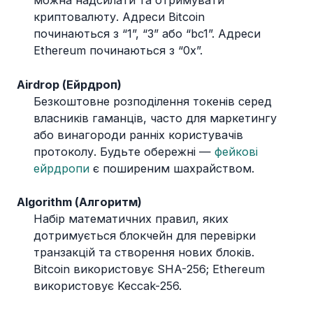
можна надсилати та отримувати
криптовалюту. Адреси Bitcoin
починаються з “1”, “3” або “bc1”. Адреси
Ethereum починаються з “0x”.
Airdrop (Ейрдроп)
Безкоштовне розподілення токенів серед
власників гаманців, часто для маркетингу
або винагороди ранніх користувачів
протоколу. Будьте обережні —
фейкові
ейрдропи
є поширеним шахрайством.
Algorithm (Алгоритм)
Набір математичних правил, яких
дотримується блокчейн для перевірки
транзакцій та створення нових блоків.
Bitcoin використовує SHA-256; Ethereum
використовує Keccak-256.