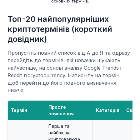
основних термінів.
Топ-20 найпопулярніших
криптотермінів (короткий
довідник)
Пропустіть повний список від А до Я та одразу
перейдіть до термінів, які новачки шукають
найчастіше, на основі аналізу Google Trends і
Reddit r/cryptocurrency. Натисніть на термін,
щоб перейти до його повного визначення
нижче.
Просте
Термін
Категорія
Склад
пояснення
Перша та
найбільша
криптовалюта,