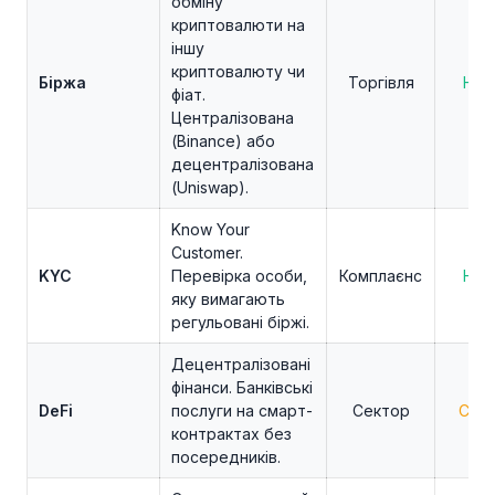
обміну
криптовалюти на
іншу
криптовалюту чи
Біржа
Торгівля
Нов
фіат.
Централізована
(Binance) або
децентралізована
(Uniswap).
Know Your
Customer.
KYC
Перевірка особи,
Комплаєнс
Нов
яку вимагають
регульовані біржі.
Децентралізовані
фінанси. Банківські
DeFi
послуги на смарт-
Сектор
Сере
контрактах без
посередників.