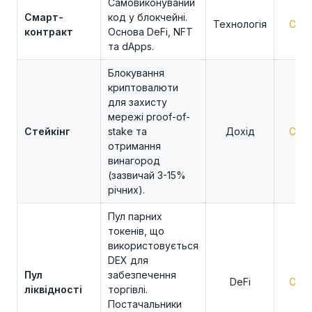
Самовиконуваний
Смарт-
код у блокчейні.
Технологія
Сере
контракт
Основа DeFi, NFT
та dApps.
Блокування
криптовалюти
для захисту
мережі proof-of-
Стейкінг
stake та
Дохід
Сере
отримання
винагород
(зазвичай 3-15%
річних).
Пул парних
токенів, що
використовується
DEX для
Пул
забезпечення
DeFi
Сере
ліквідності
торгівлі.
Постачальники