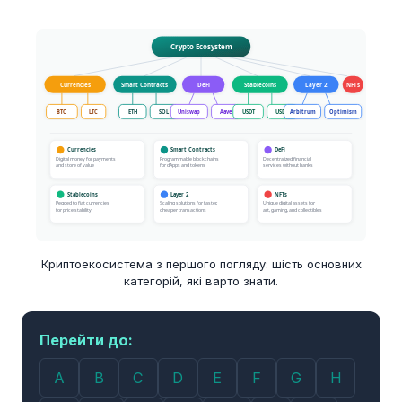
Криптоекосистема з першого погляду: шість основних
категорій, які варто знати.
Перейти до:
A
B
C
D
E
F
G
H