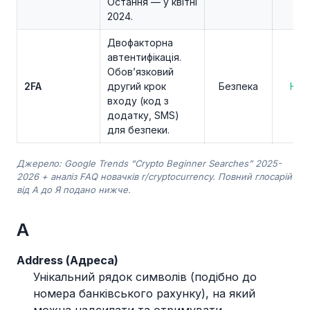
Остання — у квітні
2024.
Двофакторна
автентифікація.
Обов’язковий
2FA
другий крок
Безпека
Нов
входу (код з
додатку, SMS)
для безпеки.
Джерело: Google Trends “Crypto Beginner Searches” 2025-
2026 + аналіз FAQ новачків r/cryptocurrency. Повний глосарій
від А до Я подано нижче.
A
Address (Адреса)
Унікальний рядок символів (подібно до
номера банківського рахунку), на який