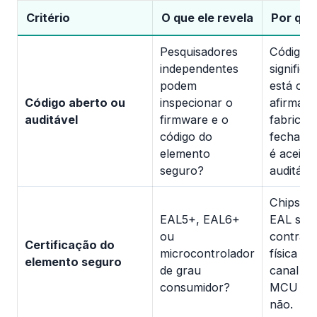
Critério
O que ele revela
Por que
Pesquisadores
Código 
independentes
signific
podem
está con
Código aberto ou
inspecionar o
afirmaçõ
auditável
firmware e o
fabrican
código do
fechado 
elemento
é aceitáv
seguro?
auditável
Chips ce
EAL5+, EAL6+
EAL são 
ou
contra e
Certificação do
microcontrolador
física e 
elemento seguro
de grau
canal la
consumidor?
MCU gen
não.