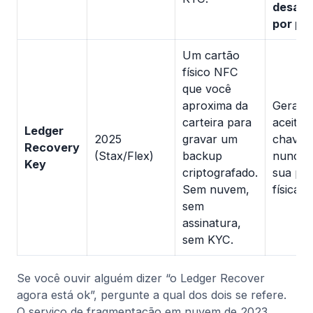
desati
por pa
Um cartão
físico NFC
que você
aproxima da
Geralm
carteira para
aceito.
Ledger
2025
gravar um
chave
Recovery
(Stax/Flex)
backup
nunca s
Key
criptografado.
sua po
Sem nuvem,
física.
sem
assinatura,
sem KYC.
Se você ouvir alguém dizer “o Ledger Recover
agora está ok”, pergunte a qual dos dois se refere.
O serviço de fragmentação em nuvem de 2023