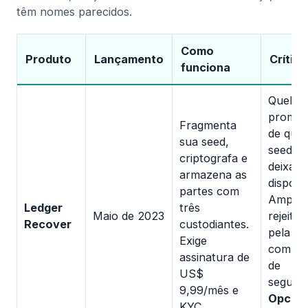
têm nomes parecidos.
Como
Produto
Lançamento
Crítica
funciona
Quebra
promes
Fragmenta
de que 
sua seed,
seed n
criptografa e
deixa o
armazena as
disposit
partes com
Ampla
Ledger
três
Maio de 2023
rejeitad
Recover
custodiantes.
pela
Exige
comuni
assinatura de
de
US$
segura
9,99/mês e
Opcion
KYC.