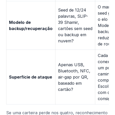
O manus
Seed de 12/24
seed ger
palavras, SLIP-
o elo ma
Modelo de
39 Shamir,
Modelos
backup/recuperação
cartões sem seed
backup 
ou backup em
reduzem 
nuvem?
de roubo
Cada mé
conexão 
Apenas USB,
um possí
Bluetooth, NFC,
caminho
Superfície de ataque
air-gap por QR,
comprom
baseado em
Escolha
cartão?
com que
consiga 
Se uma carteira perde nos quatro, reconhecimento