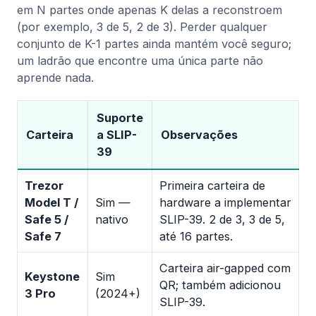
em N partes onde apenas K delas a reconstroem
(por exemplo, 3 de 5, 2 de 3). Perder qualquer
conjunto de K-1 partes ainda mantém você seguro;
um ladrão que encontre uma única parte não
aprende nada.
Suporte
Carteira
a SLIP-
Observações
39
Trezor
Primeira carteira de
Model T /
Sim —
hardware a implementar
Safe 5 /
nativo
SLIP-39. 2 de 3, 3 de 5,
Safe 7
até 16 partes.
Carteira air-gapped com
Keystone
Sim
QR; também adicionou
3 Pro
(2024+)
SLIP-39.