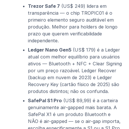
Trezor Safe 7
(US$ 249) lidera em
transparência — o chip TROPIC01 é o
primeiro elemento seguro auditável em
produção. Melhor para holders de longo
prazo que querem verificabilidade
independente.
Ledger Nano Gen5
(US$ 179) é a Ledger
atual com melhor equilíbrio para usuários
ativos — Bluetooth + NFC + Clear Signing
por um preço razoável. Ledger Recover
(backup em nuvem de 2023) e Ledger
Recovery Key (cartão físico de 2025) são
produtos distintos; não os confunda.
SafePal S1 Pro
(US$ 89,99) é a carteira
genuinamente air-gapped mais barata. A
SafePal X1 é um produto Bluetooth e
NÃO é air-gapped — se o air-gap importa,
escolha especificamente a S1 ou a S1 Pro.