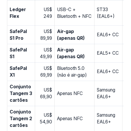
So
Ledger
US$
USB-C +
ST33
ca
Flex
249
Bluetooth + NFC
(EAL6+)
de
SafePal
US$
Air-gap
Si
EAL6+ CC
S1 Pro
89,99
(apenas QR)
(G
SafePal
US$
Air-gap
Si
EAL5+ CC
S1
49,99
(apenas QR)
(G
SafePal
US$
Bluetooth 5.0
Si
EAL6+ CC
X1
69,99
(não é air-gap)
(G
Conjunto
US$
Samsung
Fi
Tangem 3
Apenas NFC
69,90
EAL6+
au
cartões
Conjunto
US$
Samsung
Fi
Tangem 2
Apenas NFC
54,90
EAL6+
au
cartões