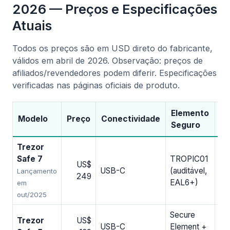
2026 — Preços e Especificações
Atuais
Todos os preços são em USD direto do fabricante,
válidos em abril de 2026. Observação: preços de
afiliados/revendedores podem diferir. Especificações
verificadas nas páginas oficiais de produto.
Elemento
Có
Modelo
Preço
Conectividade
Seguro
Ab
Trezor
Safe 7
TROPIC01
Tot
US$
USB-C
(auditável,
(f
Lançamento
249
EAL6+)
+ 
em
out/2025
Secure
Trezor
US$
Fi
USB-C
Element +