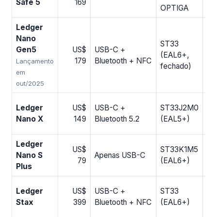
Safe 5
169
ab
OPTIGA
Ledger
Nano
ST33
So
Gen5
US$
USB-C +
(EAL6+,
ca
179
Bluetooth + NFC
Lançamento
fechado)
de
em
out/2025
So
Ledger
US$
USB-C +
ST33J2M0
ca
Nano X
149
Bluetooth 5.2
(EAL5+)
de
Ledger
So
US$
ST33K1M5
Nano S
Apenas USB-C
ca
79
(EAL6+)
Plus
de
So
Ledger
US$
USB-C +
ST33
ca
Stax
399
Bluetooth + NFC
(EAL6+)
de