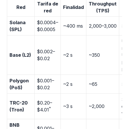
Tarifa de
Throughput
¿
Red
Finalidad
red
(TPS)
na
Solana
$0.0004–
~400 ms
2,000–3,000
Sí
(SPL)
$0.0005
US
nat
$0.002–
Base (L2)
~2 s
~350
US
$0.02
po
pu
Polygon
$0.001–
~2 s
~65
Sí
(PoS)
$0.02
Sí
TRC-20
$0.20–
~3 s
~2,000
del
*
(Tron)
$4.01
vo
BNB
$0.001–