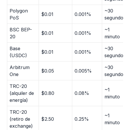
Polygon
~30
$0.01
0.001%
PoS
segundos
BSC BEP-
~1
$0.01
0.001%
20
minuto
Base
~30
$0.01
0.001%
(USDC)
segundos
Arbitrum
~30
$0.05
0.005%
One
segundos
TRC-20
~1
(alquiler de
$0.80
0.08%
minuto
energía)
TRC-20
~1
(retiro de
$2.50
0.25%
minuto
exchange)