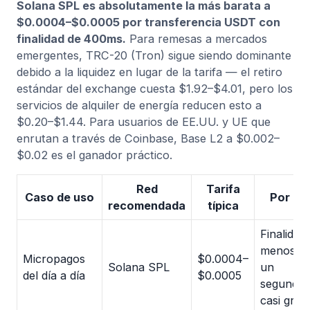
Solana SPL es absolutamente la más barata a
$0.0004–$0.0005 por transferencia USDT con
finalidad de 400ms.
Para remesas a mercados
emergentes, TRC-20 (Tron) sigue siendo dominante
debido a la liquidez en lugar de la tarifa — el retiro
estándar del exchange cuesta $1.92–$4.01, pero los
servicios de alquiler de energía reducen esto a
$0.20–$1.44. Para usuarios de EE.UU. y UE que
enrutan a través de Coinbase, Base L2 a $0.002–
$0.02 es el ganador práctico.
Red
Tarifa
Caso de uso
Por qu
recomendada
típica
Finalidad
menos d
Micropagos
$0.0004–
Solana SPL
un
del día a día
$0.0005
segundo,
casi grati