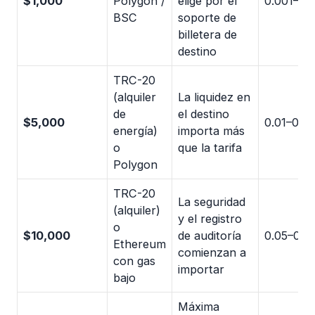
$1,000
Polygon /
elige por el
0.001–0.
BSC
soporte de
billetera de
destino
TRC-20
(alquiler
La liquidez en
de
el destino
$5,000
0.01–0.0
energía)
importa más
o
que la tarifa
Polygon
TRC-20
La seguridad
(alquiler)
y el registro
o
$10,000
de auditoría
0.05–0.1
Ethereum
comienzan a
con gas
importar
bajo
Máxima