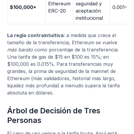
Ethereum
seguridad y
$100,000+
0.001–0.
ERC-20
aceptación
institucional
La regla contraintuitiva
: a medida que crece el
tamaño de la transferencia, Ethereum se vuelve
más barato
como porcentaje de la transferencia.
Una tarifa de gas de $15 en $100 es 15%; en
$100,000 es 0.015%. Para transferencias muy
grandes, la prima de seguridad de la mainnet de
Ethereum (más validadores, historial más largo,
liquidez más profunda) a menudo supera la tarifa
absoluta en dólares.
Árbol de Decisión de Tres
Personas
El caso de uso vence a la tarifa bruta. Aquí está