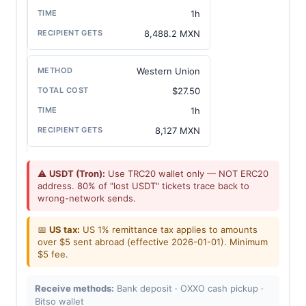
1h
8,488.2 MXN
Western Union
$27.50
1h
8,127 MXN
⚠️
USDT (Tron):
Use TRC20 wallet only — NOT ERC20
address. 80% of "lost USDT" tickets trace back to
wrong-network sends.
📅
US tax:
US 1% remittance tax applies to amounts
over $5 sent abroad (effective 2026-01-01). Minimum
$5 fee.
Receive methods:
Bank deposit · OXXO cash pickup ·
Bitso wallet