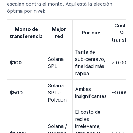
escalan contra el monto. Aquí está la elección
óptima por nivel:
Costo t
Monto de
Mejor
Por qué
% de 
transferencia
red
transfer
Tarifa de
Solana
sub-centavo,
$100
< 0.001%
SPL
finalidad más
rápida
Solana
Ambas
$500
SPL o
~0.005%
insignificantes
Polygon
El costo de
red es
Solana /
irrelevante;