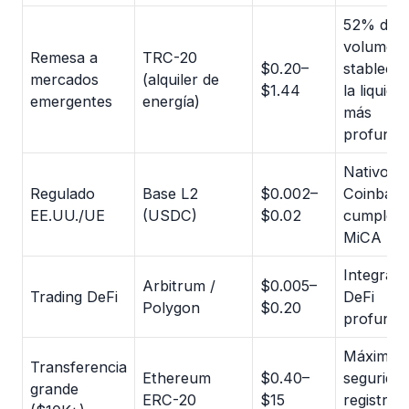
52% del
volumen 
Remesa a
TRC-20
$0.20–
stablecoi
mercados
(alquiler de
$1.44
la liquide
emergentes
energía)
más
profunda
Nativo d
Regulado
Base L2
$0.002–
Coinbase
EE.UU./UE
(USDC)
$0.02
cumple c
MiCA
Integraci
Arbitrum /
$0.005–
Trading DeFi
DeFi
Polygon
$0.20
profunda
Máxima
Transferencia
Ethereum
$0.40–
seguridad
grande
ERC-20
$15
registro 