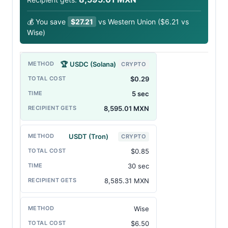
💰 You save
$27.21
vs Western Union ($6.21 vs
Wise)
🏆
USDC (Solana)
CRYPTO
$0.29
5 sec
8,595.01 MXN
USDT (Tron)
CRYPTO
$0.85
30 sec
8,585.31 MXN
Wise
$6.50