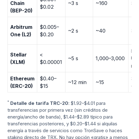
Chain
~3 s
~160
Sí
$0.02
(BEP-20)
Arbitrum
$0.005–
~2 s
~40
Sí
One (L2)
$0.20
So
Stellar
<
~5 s
1,000–3,000
US
(XLM)
$0.00001
no
Ethereum
$0.40–
Sí
~12 min
~15
(ERC-20)
$15
(or
*
Detalle de tarifa TRC-20
: $1.92–$4.01 para
transferencias por primera vez (sin créditos de
energía/ancho de banda), $1.44–$2.89 típico para
transferencias posteriores, y $0.20–$1.44 si alquilas
energía a través de servicios como TronSave o haces
staking directo de TRX. No hay opción «gratis» a menos